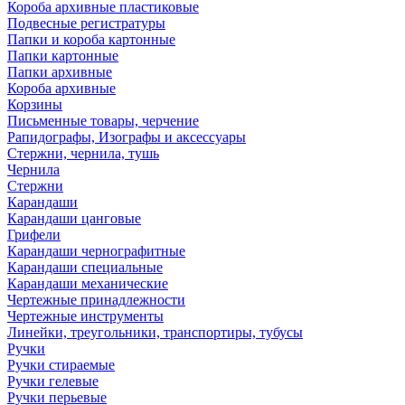
Короба архивные пластиковые
Подвесные регистратуры
Папки и короба картонные
Папки картонные
Папки архивные
Короба архивные
Корзины
Письменные товары, черчение
Рапидографы, Изографы и аксессуары
Стержни, чернила, тушь
Чернила
Стержни
Карандаши
Карандаши цанговые
Грифели
Карандаши чернографитные
Карандаши специальные
Карандаши механические
Чертежные принадлежности
Чертежные инструменты
Линейки, треугольники, транспортиры, тубусы
Ручки
Ручки стираемые
Ручки гелевые
Ручки перьевые