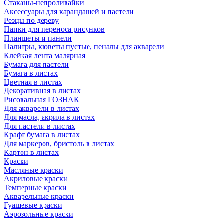
Стаканы-непроливайки
Аксессуары для карандашей и пастели
Резцы по дереву
Папки для переноса рисунков
Планшеты и панели
Палитры, кюветы пустые, пеналы для акварели
Клейкая лента малярная
Бумага для пастели
Бумага в листах
Цветная в листах
Декоративная в листах
Рисовальная ГОЗНАК
Для акварели в листах
Для масла, акрила в листах
Для пастели в листах
Крафт бумага в листах
Для маркеров, бристоль в листах
Картон в листах
Краски
Масляные краски
Акриловые краски
Темперные краски
Акварельные краски
Гуашевые краски
Аэрозольные краски