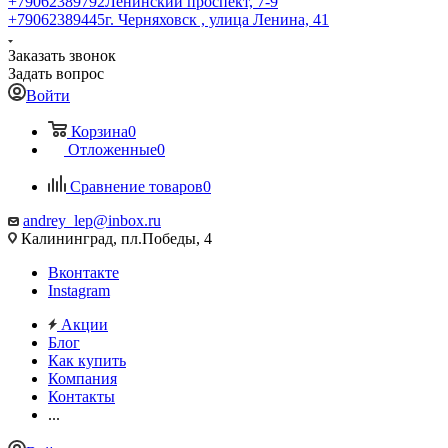
+79062389792
Ленинский проспект, 7-9
+79062389445
г. Черняховск , улица Ленина, 41
Заказать звонок
Задать вопрос
Войти
Корзина
0
Отложенные
0
Сравнение товаров
0
andrey_lep@inbox.ru
Калининград, пл.Победы, 4
Вконтакте
Instagram
Акции
Блог
Как купить
Компания
Контакты
...