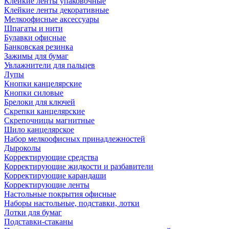
Клейкие ленты упаковочные
Клейкие ленты декоративные
Мелкоофисные аксессуары
Шпагаты и нити
Булавки офисные
Банковская резинка
Зажимы для бумаг
Увлажнители для пальцев
Лупы
Кнопки канцелярские
Кнопки силовые
Брелоки для ключей
Скрепки канцелярские
Скрепочницы магнитные
Шило канцелярское
Набор мелкоофисных принадлежностей
Дыроколы
Корректирующие средства
Корректирующие жидкости и разбавители
Корректирующие карандаши
Корректирующие ленты
Настольные покрытия офисные
Наборы настольные, подставки, лотки
Лотки для бумаг
Подставки-стаканы