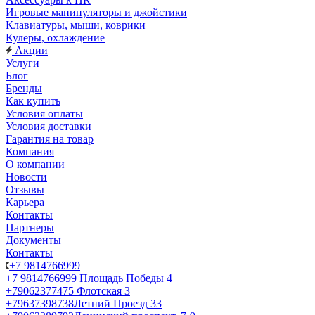
Игровые манипуляторы и джойстики
Клавиатуры, мыши, коврики
Кулеры, охлаждение
Акции
Услуги
Блог
Бренды
Как купить
Условия оплаты
Условия доставки
Гарантия на товар
Компания
О компании
Новости
Отзывы
Карьера
Контакты
Партнеры
Документы
Контакты
+7 9814766999
+7 9814766999
Площадь Победы 4
+79062377475
Флотская 3
+79637398738
Летний Проезд 33