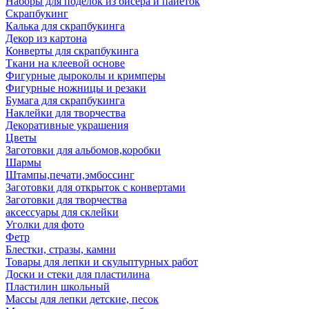
Наборы для поделок из бисера и пайеток
Скрапбукинг
Калька для скрапбукинга
Декор из картона
Конверты для скрапбукинга
Ткани на клеевой основе
Фигурные дыроколы и кримперы
Фигурные ножницы и резаки
Бумага для скрапбукинга
Наклейки для творчества
Декоративные украшения
Цветы
Заготовки для альбомов,коробки
Шармы
Штампы,печати,эмбоссинг
Заготовки для открыток с конвертами
Заготовки для творчества
аксессуары для склейки
Уголки для фото
Фетр
Блестки, стразы, камни
Товары для лепки и скульптурных работ
Доски и стеки для пластилина
Пластилин школьный
Массы для лепки детские, песок