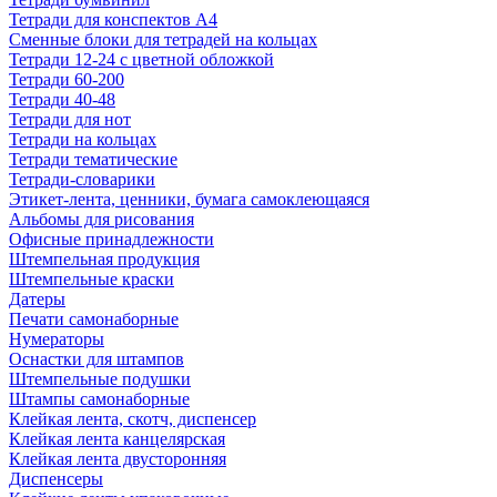
Тетради для конспектов А4
Сменные блоки для тетрадей на кольцах
Тетради 12-24 с цветной обложкой
Тетради 60-200
Тетради 40-48
Тетради для нот
Тетради на кольцах
Тетради тематические
Тетради-словарики
Этикет-лента, ценники, бумага самоклеющаяся
Альбомы для рисования
Офисные принадлежности
Штемпельная продукция
Штемпельные краски
Датеры
Печати самонаборные
Нумераторы
Оснастки для штампов
Штемпельные подушки
Штампы самонаборные
Клейкая лента, скотч, диспенсер
Клейкая лента канцелярская
Клейкая лента двусторонняя
Диспенсеры