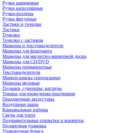
Ручки шариковые
Ручки капиллярные
Ручки-роллеры
Ручки фигурные
Ластики и точилки
Ластики
Точилки
Точилки с ластиком
Маркеры и текстовыделители
Маркеры для флипчарта
Маркеры для магнитно-маркерной доски
Маркеры для CD/DVD
Маркеры перманентные
Текстовыделители
Маркер-краска специальные
Маркеры меловые
Подарки, сувениры, награды
Товары для проведения праздников
Праздничные аксессуары
Воздушные шары
Карнавальные наборы
Свечи для торта
Поздравительные открытки и конверты
Подарочная упаковка
Упаковочная бумага