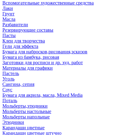
Вспомогательные художественные средства
Лаки
Грунт
Масла
Разбавители
Резервирующие составы
Пасты
Клеи для творчества
Гели для эффекта
Бумага для набросков,рисования,эскизов
Бумага из бамбука, рисовая
Заготовки для росписи и др. худ. работ
Материалы для графики
Пастель
Уголь
Сангина, сепия
Соус
Бумага для акрила, масла, Mixed Media
Поталь
Мольберты,этюдники
Мольберты настольные
Мольберты напольные
Этюдники
Карандаши цветные
Карандаши цветные штучно