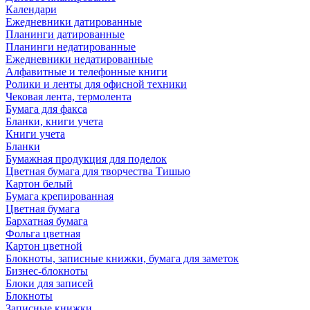
Календари
Ежедневники датированные
Планинги датированные
Планинги недатированные
Ежедневники недатированные
Алфавитные и телефонные книги
Ролики и ленты для офисной техники
Чековая лента, термолента
Бумага для факса
Бланки, книги учета
Книги учета
Бланки
Бумажная продукция для поделок
Цветная бумага для творчества Тишью
Картон белый
Бумага крепированная
Цветная бумага
Бархатная бумага
Фольга цветная
Картон цветной
Блокноты, записные книжки, бумага для заметок
Бизнес-блокноты
Блоки для записей
Блокноты
Записные книжки