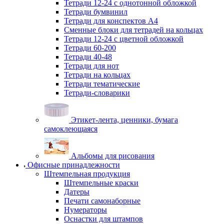
Тетради 12-24 с однотонной обложкой
Тетради бумвинил
Тетради для конспектов А4
Сменные блоки для тетрадей на кольцах
Тетради 12-24 с цветной обложкой
Тетради 60-200
Тетради 40-48
Тетради для нот
Тетради на кольцах
Тетради тематические
Тетради-словарики
Этикет-лента, ценники, бумага
самоклеющаяся
Альбомы для рисования
Офисные принадлежности
Штемпельная продукция
Штемпельные краски
Датеры
Печати самонаборные
Нумераторы
Оснастки для штампов