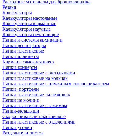
Расходные материалы для брошюровщика
Резаки
Калькуляторы
Калькуляторы настольные
Калькуляторы карманные
Калькуляторы научные
Калькуляторы печатающие
Папки и системы архивации
Папки-регистраторы
Папки пластиковые
Папки-планшеты
Карманы самоклеящиеся
Папки-конверты
Папки пластиковые с вкладышами
Папки пластиковые на кольцах
Папки пластиковые с пружиным скоросшивателем
Папки- портфели
Папки пластиковые на резинках
Папки на молнии
Папки пластиковые с зажимом
Папки-вкладыши
Скоросшиватели пластиковые
Папки пластиковые с отделениями
Папки-уголки
Разделители листов