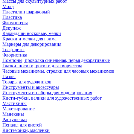
Массы для скульптурных работ
Молд
Пластилин шариковый
Пластика
Фломастеры
Декупаж
Карандаши восковые, мелки
Краски и мелки для грима
Маркеры для декорирования
Трафареты
Флористика
Помпоны, проволка синельная, перья декоративные
Глазки, носики, ротики для творчества
Часовые механизмы, стрелки для часовых механизмов
Пазлы
Товары для художников
Инструменты и аксессуары
Инструменты и наборы для моделирования
Кисти-губки, валики для художественных работ
Мастихины
Макетирование
Манекены
Растушевки
Пеналы для кистей
Кистемойки, масленки