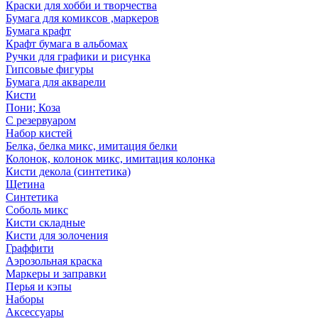
Краски для хобби и творчества
Бумага для комиксов ,маркеров
Бумага крафт
Крафт бумага в альбомах
Ручки для графики и рисунка
Гипсовые фигуры
Бумага для акварели
Кисти
Пони; Коза
С резервуаром
Набор кистей
Белка, белка микс, имитация белки
Колонок, колонок микс, имитация колонка
Кисти декола (синтетика)
Щетина
Синтетика
Соболь микс
Кисти складные
Кисти для золочения
Граффити
Аэрозольная краска
Маркеры и заправки
Перья и кэпы
Наборы
Аксессуары