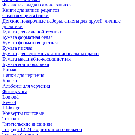
Флажки-закладки самоклеящиеся
Книги для записи рецептов
Самоклеящиеся блоки
Детские подарочные наборы, анкеты для друзей, личные
дневники
Бумага для офисной техники
Бумага форматная белая
Бумага форматная цветная
Бумага писчая
Бумага для чертежных и копировальных работ
Бумага масштабно-координатная
Бумага копировальная
Ватман
Папки для черчения
Калька
Альбомы для черчения
Фотобумага
Lomond
Revcol
Hi-image
Конверты почтовые
Тетради
Читательские дневники
Тетради 12-24 с однотонной обложкой
Тетради бумвинил