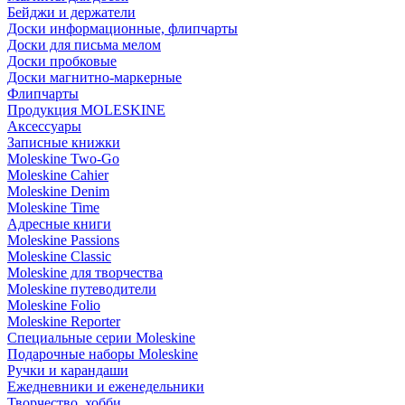
Бейджи и держатели
Доски информационные, флипчарты
Доски для письма мелом
Доски пробковые
Доски магнитно-маркерные
Флипчарты
Продукция MOLESKINE
Аксессуары
Записные книжки
Moleskine Two-Go
Moleskine Cahier
Moleskine Denim
Moleskine Time
Адресные книги
Moleskine Passions
Moleskine Classic
Moleskine для творчества
Moleskine путеводители
Moleskine Folio
Moleskine Reporter
Специальные серии Moleskine
Подарочные наборы Moleskine
Ручки и карандаши
Ежедневники и еженедельники
Творчество, хобби