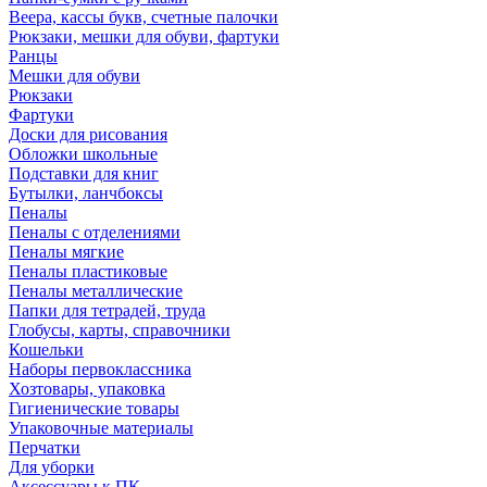
Веера, кассы букв, счетные палочки
Рюкзаки, мешки для обуви, фартуки
Ранцы
Мешки для обуви
Рюкзаки
Фартуки
Доски для рисования
Обложки школьные
Подставки для книг
Бутылки, ланчбоксы
Пеналы
Пеналы с отделениями
Пеналы мягкие
Пеналы пластиковые
Пеналы металлические
Папки для тетрадей, труда
Глобусы, карты, справочники
Кошельки
Наборы первоклассника
Хозтовары, упаковка
Гигиенические товары
Упаковочные материалы
Перчатки
Для уборки
Аксессуары к ПК