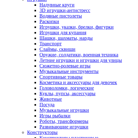
Надувные круги
3D игрушки-антистресс
Водяные пистолеты
Раскопки
Игрушки, указки, брелки, фигурки
Игрушки для купания
Шашки, шахматы, нарды
Транспорт
Слаймы, сквиши
Оружие, солдатики, военная техника
Летние игрушки и игрушки для улицы
Сюжетно-ролевые игры
Музыкальные инструменты
Спортивные товары
Косметика и аксессуары для девочек
Головоломки, логические
Куклы, пупсы, аксессуары
Животные
Посуда
Музыкальные игрушки
Игры рыбалки
Роботы, трансформеры
Развивающие игрушки
Конструкторы
Конструкторы пластиковые