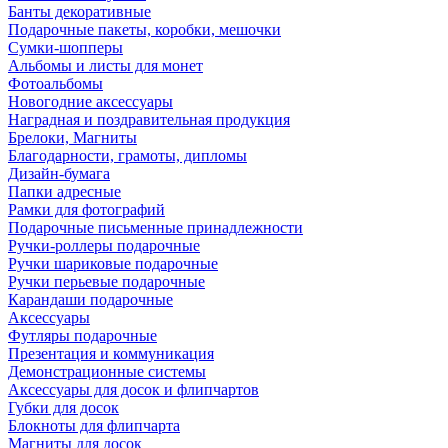
Банты декоративные
Подарочные пакеты, коробки, мешочки
Сумки-шопперы
Альбомы и листы для монет
Фотоальбомы
Новогодние аксессуары
Наградная и поздравительная продукция
Брелоки, Магниты
Благодарности, грамоты, дипломы
Дизайн-бумага
Папки адресные
Рамки для фотографий
Подарочные письменные принадлежности
Ручки-роллеры подарочные
Ручки шариковые подарочные
Ручки перьевые подарочные
Карандаши подарочные
Аксессуары
Футляры подарочные
Презентация и коммуникация
Демонстрационные системы
Аксессуары для досок и флипчартов
Губки для досок
Блокноты для флипчарта
Магниты для досок