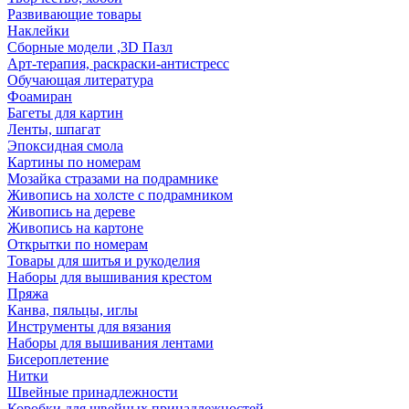
Развивающие товары
Наклейки
Сборные модели ,3D Пазл
Арт-терапия, раскраски-антистресс
Обучающая литература
Фоамиран
Багеты для картин
Ленты, шпагат
Эпоксидная смола
Картины по номерам
Мозайка стразами на подрамнике
Живопись на холсте с подрамником
Живопись на дереве
Живопись на картоне
Открытки по номерам
Товары для шитья и рукоделия
Наборы для вышивания крестом
Пряжа
Канва, пяльцы, иглы
Инструменты для вязания
Наборы для вышивания лентами
Бисероплетение
Нитки
Швейные принадлежности
Коробки для швейных принадлежностей