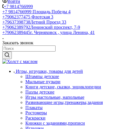
Войти
+7 9814766999
+7 9814766999
Площадь Победы 4
+79062377475
Флотская 3
+79637398738
Летний Проезд 33
+79062389792
Ленинский проспект, 7-9
+79062389445
г. Черняховск , улица Ленина, 41
Заказать звонок
Игры, игрушки, товары для детей
Штампы детские
Мыльные пузыри
Книги детские, сказки, энциклопедии
Пазлы детские
Игры настольные, напольные
Развивающие игры,тренажеры,задания
Плакаты
Ростомеры
Раскраски
Книжки с заданиями,прописи
Игрушки