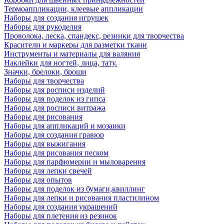
Термоаппликации, клеевые аппликации
Наборы для создания игрушек
Наборы для рукоделия
Проволока, леска, спандекс, резинки для творчества
Красители и маркеры для разметки ткани
Инструменты и материалы для валяния
Наклейки для ногтей, лица, тату.
Значки, брелоки, броши
Наборы для творчества
Наборы для росписи изделий
Наборы для поделок из гипса
Наборы для росписи витража
Наборы для рисования
Наборы для аппликаций и мозаики
Наборы для создания гравюр
Наборы для выжигания
Наборы для рисования песком
Наборы для парфюмерии и мыловарения
Наборы для лепки свечей
Наборы для опытов
Наборы для поделок из бумаги,квиллинг
Наборы для лепки и рисования пластилином
Наборы для создания украшений
Наборы для плетения из резинок