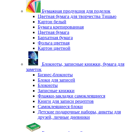
Бумажная продукция для поделок
Цветная бумага для творчества Тишью
Картон белый
Бумага крепированная
Цветная бумага
Бархатная бумага
Фольга цветная
Картон цветной
Блокноты, записные книжки, бумага для
заметок
Бизнес-блокноты
Блоки для записей
Блокноты
Записные книжки
Флажки-закладки самоклеящиеся
Книги для записи рецептов
Самоклеящиеся блоки
Детские подарочные наборы, анкеты для
друзей, личные дневники