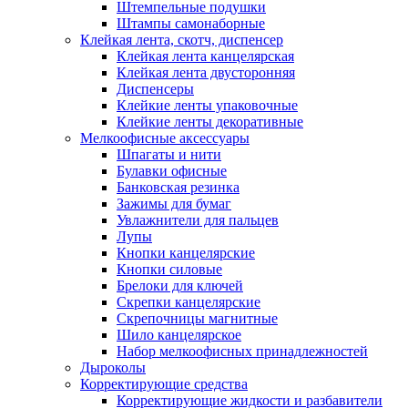
Штемпельные подушки
Штампы самонаборные
Клейкая лента, скотч, диспенсер
Клейкая лента канцелярская
Клейкая лента двусторонняя
Диспенсеры
Клейкие ленты упаковочные
Клейкие ленты декоративные
Мелкоофисные аксессуары
Шпагаты и нити
Булавки офисные
Банковская резинка
Зажимы для бумаг
Увлажнители для пальцев
Лупы
Кнопки канцелярские
Кнопки силовые
Брелоки для ключей
Скрепки канцелярские
Скрепочницы магнитные
Шило канцелярское
Набор мелкоофисных принадлежностей
Дыроколы
Корректирующие средства
Корректирующие жидкости и разбавители