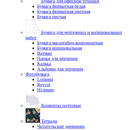
Бумага для офисной техники
Бумага форматная белая
Бумага форматная цветная
Бумага писчая
Бумага для чертежных и копировальных
работ
Бумага масштабно-координатная
Бумага копировальная
Ватман
Папки для черчения
Калька
Альбомы для черчения
Фотобумага
Lomond
Revcol
Hi-image
Конверты почтовые
Тетради
Читательские дневники