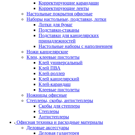
Корректирующие карандаши
Корректирующие ленты
Настольные покрытия офисные
Наборы настольные, подставки, лотки
Лотки для бумаг
Подставки-стаканы
Подставки для канцелярских
принадлежностей
Настольные наборы с наполнением
Ножи канцелярские
Клеи, клеевые пистолеты
Клей универсальный
Клей ПВА
Клей-роллер
Клей канцелярский
Клей-карандаш
Клеевые пистолеты
Ножницы офисные
Степлеры, скобы, антистеплеры
Скобы для степпера
Степлеры
Антистеплеры
Офисная техника и расходные материалы
Деловые аксессуары
Деловая галантерея