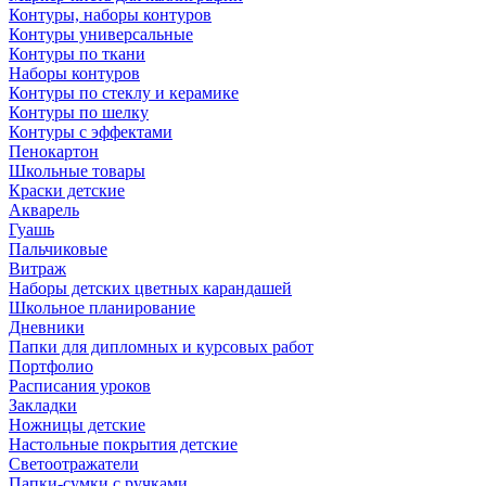
Контуры, наборы контуров
Контуры универсальные
Контуры по ткани
Наборы контуров
Контуры по стеклу и керамике
Контуры по шелку
Контуры с эффектами
Пенокартон
Школьные товары
Краски детские
Акварель
Гуашь
Пальчиковые
Витраж
Наборы детских цветных карандашей
Школьное планирование
Дневники
Папки для дипломных и курсовых работ
Портфолио
Расписания уроков
Закладки
Ножницы детские
Настольные покрытия детские
Светоотражатели
Папки-сумки с ручками