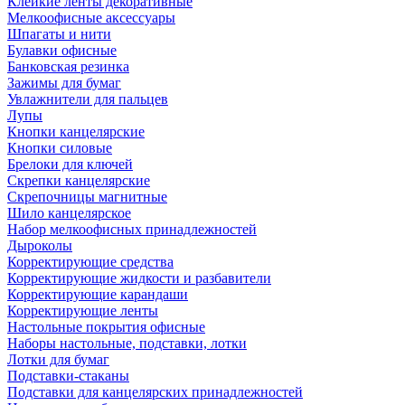
Клейкие ленты декоративные
Мелкоофисные аксессуары
Шпагаты и нити
Булавки офисные
Банковская резинка
Зажимы для бумаг
Увлажнители для пальцев
Лупы
Кнопки канцелярские
Кнопки силовые
Брелоки для ключей
Скрепки канцелярские
Скрепочницы магнитные
Шило канцелярское
Набор мелкоофисных принадлежностей
Дыроколы
Корректирующие средства
Корректирующие жидкости и разбавители
Корректирующие карандаши
Корректирующие ленты
Настольные покрытия офисные
Наборы настольные, подставки, лотки
Лотки для бумаг
Подставки-стаканы
Подставки для канцелярских принадлежностей