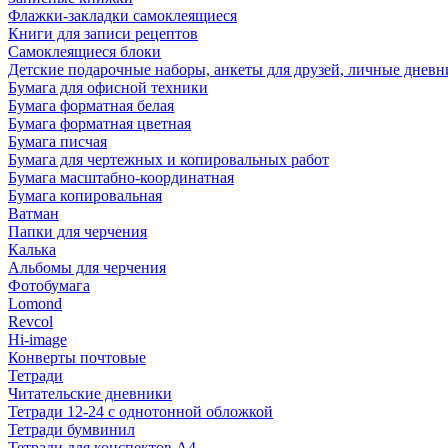
Флажки-закладки самоклеящиеся
Книги для записи рецептов
Самоклеящиеся блоки
Детские подарочные наборы, анкеты для друзей, личные днев
Бумага для офисной техники
Бумага форматная белая
Бумага форматная цветная
Бумага писчая
Бумага для чертежных и копировальных работ
Бумага масштабно-координатная
Бумага копировальная
Ватман
Папки для черчения
Калька
Альбомы для черчения
Фотобумага
Lomond
Revcol
Hi-image
Конверты почтовые
Тетради
Читательские дневники
Тетради 12-24 с однотонной обложкой
Тетради бумвинил
Тетради для конспектов А4