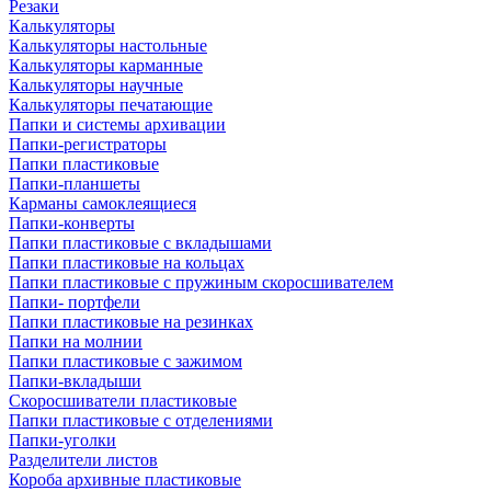
Резаки
Калькуляторы
Калькуляторы настольные
Калькуляторы карманные
Калькуляторы научные
Калькуляторы печатающие
Папки и системы архивации
Папки-регистраторы
Папки пластиковые
Папки-планшеты
Карманы самоклеящиеся
Папки-конверты
Папки пластиковые с вкладышами
Папки пластиковые на кольцах
Папки пластиковые с пружиным скоросшивателем
Папки- портфели
Папки пластиковые на резинках
Папки на молнии
Папки пластиковые с зажимом
Папки-вкладыши
Скоросшиватели пластиковые
Папки пластиковые с отделениями
Папки-уголки
Разделители листов
Короба архивные пластиковые