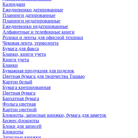
Календари
Ежедневники датированные
Планинги датированные
Планинги недатированные
Ежедневники недатированные
Алфавитные и телефонные книги
Ролики и ленты для офисной техники
Чековая лента, термолента
Бумага для факса
Бланки, книги учета
Книги учета
Бланки
Бумажная продукция для поделок
Цветная бумага для творчества Тишью
Картон белый
Бумага крепированная
Цветная бумага
Бархатная бумага
Фольга цветная
Картон цветной
Блокноты, записные книжки, бумага для заметок
Бизнес-блокноты
Блоки для записей
Блокноты
Записные книжки