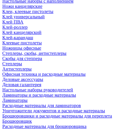
Настольные наборы с наполнением
Ножи канцелярские
Клеи, клеевые пистолеты
Клей универсальный
Клей ПВА
Клей-роллер
Клей канцелярский
Клей-карандаш
Клеевые пистолеты
Ножницы офисные
Степлеры, скобы, антистеплеры
Скобы для степпера
Степлеры
Антистеплеры
Офисная техника и расходные материалы
Деловые аксессуары
Деловая галантерея
Настольные наборы руководителей
Ламинаторы и расходные материалы
Ламинаторы
Расходные материалы для ламинаторов
Уничтожители документов и расходные материалы
Брошюровщики и расходные материалы для переплета
Брошюровщик
Расходные материалы для брошюровщика