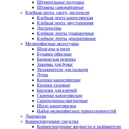
Штемпельные подушки
Штампы самонаборные
Клейкая лента, скотч, диспенсер
Клейкая лента канцелярская
Клейкая лента двусторонняя
Диспенсеры
Клейкие ленты упаковочные
Клейкие ленты декоративные
Мелкоофисные аксессуары
Шпагаты и нити
Булавки офисные
Банковская резинка
Зажимы для бумаг
Увлажнители для пальцев
Лупы
Кнопки канцелярские
Кнопки силовые
Брелоки для ключей
Скрепки канцелярские
Скрепочницы магнитные
Шило канцелярское
Набор мелкоофисных принадлежностей
Дыроколы
Корректирующие средства
Корректирующие жидкости и разбавители