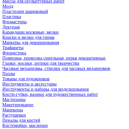
Массы для скульптурных работ
Молд
Пластилин шариковый
Пластика
Фломастеры
Декупаж
Карандаши восковые, мелки
Краски и мелки для грима
Маркеры для декорирования
Трафареты
Флористика
Помпоны, проволка синельная, перья декоративные
Глазки, носики, ротики для творчества
Часовые механизмы, стрелки для часовых механизмов
Пазлы
Товары для художников
Инструменты и аксессуары
Инструменты и наборы для моделирования
Кисти-губки, валики для художественных работ
Мастихины
Макетирование
Манекены
Растушевки
Пеналы для кистей
Кистемойки, масленки