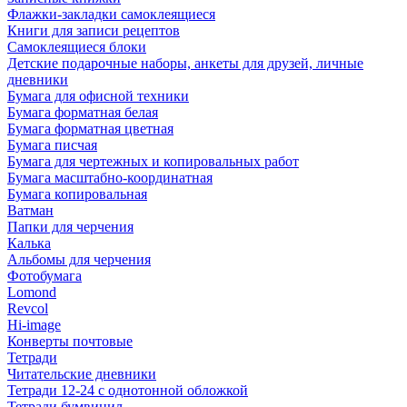
Флажки-закладки самоклеящиеся
Книги для записи рецептов
Самоклеящиеся блоки
Детские подарочные наборы, анкеты для друзей, личные
дневники
Бумага для офисной техники
Бумага форматная белая
Бумага форматная цветная
Бумага писчая
Бумага для чертежных и копировальных работ
Бумага масштабно-координатная
Бумага копировальная
Ватман
Папки для черчения
Калька
Альбомы для черчения
Фотобумага
Lomond
Revcol
Hi-image
Конверты почтовые
Тетради
Читательские дневники
Тетради 12-24 с однотонной обложкой
Тетради бумвинил