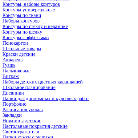
Контуры, наборы контуров
Контуры универсальные
Контуры по ткани
Наборы контуров
Контуры по стеклу и керамике
Контуры по шелку
Контуры с эффектами
Пенокартон
Школьные товары
Краски детские
Акварель
Гуашь
Пальчиковые
Витраж
Наборы детских цветных карандашей
Школьное планирование
Дневники
Папки для дипломных и курсовых работ
Портфолио
Расписания уроков
Закладки
Ножницы детские
Настольные покрытия детские
Светоотражатели
Папки-сумки с ручками