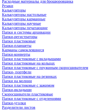
Расходные материалы для брошюровщика
Резаки
Калькуляторы
Калькуляторы настольные
Калькуляторы карманные
Калькуляторы научные
Калькуляторы печатающие
Папки и системы архивации
Папки-регистраторы
Папки пластиковые
Папки-планшеты
Карманы самоклеящиеся
Папки-конверты
Папки пластиковые с вкладышами
Папки пластиковые на кольцах
Папки пластиковые с пружиным скоросшивателем
Папки- портфели
Папки пластиковые на резинках
Папки на молнии
Папки пластиковые с зажимом
Папки-вкладыши
Скоросшиватели пластиковые
Папки пластиковые с отделениями
Папки-уголки
Разделители листов