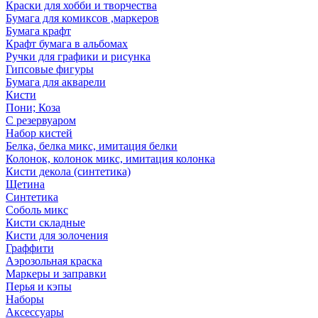
Краски для хобби и творчества
Бумага для комиксов ,маркеров
Бумага крафт
Крафт бумага в альбомах
Ручки для графики и рисунка
Гипсовые фигуры
Бумага для акварели
Кисти
Пони; Коза
С резервуаром
Набор кистей
Белка, белка микс, имитация белки
Колонок, колонок микс, имитация колонка
Кисти декола (синтетика)
Щетина
Синтетика
Соболь микс
Кисти складные
Кисти для золочения
Граффити
Аэрозольная краска
Маркеры и заправки
Перья и кэпы
Наборы
Аксессуары