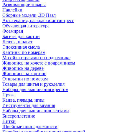
Развивающие товары
Наклейки
Сборные модели ,3D Пазл
Арт-терапия, раскраски-антистресс
Обучающая литература
Фоамиран
Багеты для картин
Ленты, шпагат
Эпоксидная смола
Картины по номерам
Мозайка стразами на подрамнике
Живопись на холсте с подрамником
Живопись на дереве
Живопись на картоне
Открытки по номерам
Товары для шитья и рукоделия
Наборы для вышивания крестом
Пряжа
Канва, пяльцы, иглы
Инструменты для вязания
Наборы для вышивания лентами
Бисероплетение
Нитки
Швейные принадлежности
Коробки для швейных принадлежностей