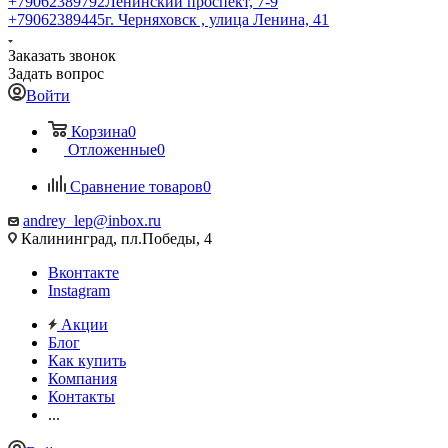
+79062389792
Ленинский проспект, 7-9
+79062389445
г. Черняховск , улица Ленина, 41
Заказать звонок
Задать вопрос
Войти
Корзина
0
Отложенные
0
Сравнение товаров
0
andrey_lep@inbox.ru
Калининград, пл.Победы, 4
Вконтакте
Instagram
Акции
Блог
Как купить
Компания
Контакты
...