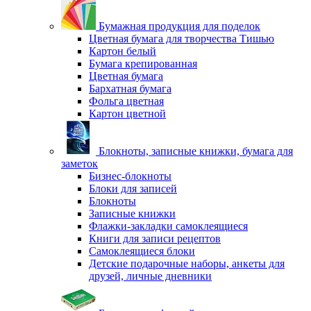
Бумажная продукция для поделок
Цветная бумага для творчества Тишью
Картон белый
Бумага крепированная
Цветная бумага
Бархатная бумага
Фольга цветная
Картон цветной
Блокноты, записные книжки, бумага для
заметок
Бизнес-блокноты
Блоки для записей
Блокноты
Записные книжки
Флажки-закладки самоклеящиеся
Книги для записи рецептов
Самоклеящиеся блоки
Детские подарочные наборы, анкеты для
друзей, личные дневники