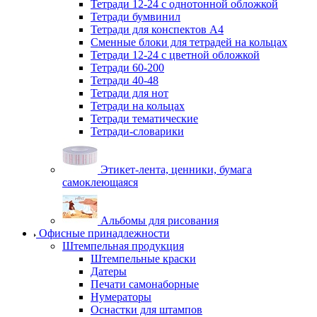
Тетради 12-24 с однотонной обложкой
Тетради бумвинил
Тетради для конспектов А4
Сменные блоки для тетрадей на кольцах
Тетради 12-24 с цветной обложкой
Тетради 60-200
Тетради 40-48
Тетради для нот
Тетради на кольцах
Тетради тематические
Тетради-словарики
Этикет-лента, ценники, бумага
самоклеющаяся
Альбомы для рисования
Офисные принадлежности
Штемпельная продукция
Штемпельные краски
Датеры
Печати самонаборные
Нумераторы
Оснастки для штампов