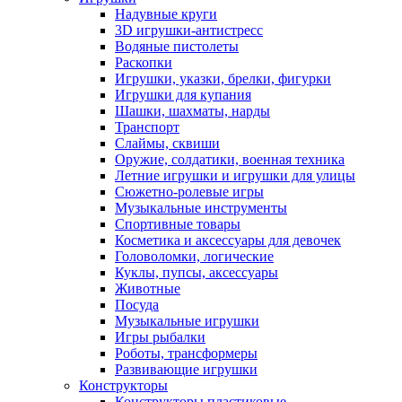
Надувные круги
3D игрушки-антистресс
Водяные пистолеты
Раскопки
Игрушки, указки, брелки, фигурки
Игрушки для купания
Шашки, шахматы, нарды
Транспорт
Слаймы, сквиши
Оружие, солдатики, военная техника
Летние игрушки и игрушки для улицы
Сюжетно-ролевые игры
Музыкальные инструменты
Спортивные товары
Косметика и аксессуары для девочек
Головоломки, логические
Куклы, пупсы, аксессуары
Животные
Посуда
Музыкальные игрушки
Игры рыбалки
Роботы, трансформеры
Развивающие игрушки
Конструкторы
Конструкторы пластиковые