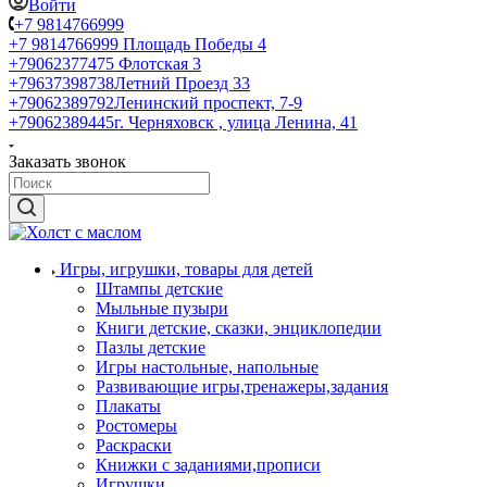
Войти
+7 9814766999
+7 9814766999
Площадь Победы 4
+79062377475
Флотская 3
+79637398738
Летний Проезд 33
+79062389792
Ленинский проспект, 7-9
+79062389445
г. Черняховск , улица Ленина, 41
Заказать звонок
Игры, игрушки, товары для детей
Штампы детские
Мыльные пузыри
Книги детские, сказки, энциклопедии
Пазлы детские
Игры настольные, напольные
Развивающие игры,тренажеры,задания
Плакаты
Ростомеры
Раскраски
Книжки с заданиями,прописи
Игрушки