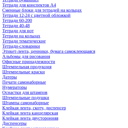
Тетради для конспектов А4
Сменные блоки для тетрадей на кольцах
Тетради 12-24 с цветной обложкой
Тетради 60-200
Тетради 40-48
Тетради для нот
Тетради на кольцах
Тетради тематические
Тетради-словарики
Этикет-лента, ценники, бумага самоклеющаяся
Альбомы для рисования
Офисные принадлежности
Штемпельная продукция
Штемпельные краски
Датеры
Печати самонаборные
Нумераторы
Оснастки для штампов
Штемпельные подушки
Штампы самонаборные
Клейкая лента, скотч, диспенсер
Клейкая лента канцелярская
Клейкая лента двусторонняя
Диспенсеры