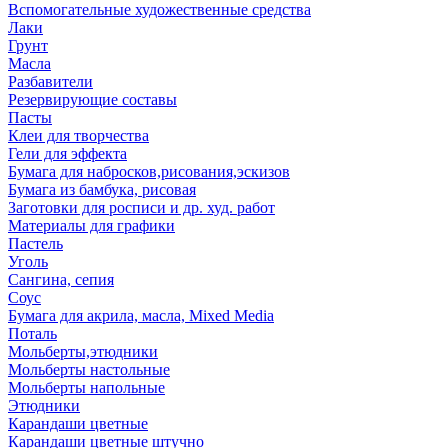
Вспомогательные художественные средства
Лаки
Грунт
Масла
Разбавители
Резервирующие составы
Пасты
Клеи для творчества
Гели для эффекта
Бумага для набросков,рисования,эскизов
Бумага из бамбука, рисовая
Заготовки для росписи и др. худ. работ
Материалы для графики
Пастель
Уголь
Сангина, сепия
Соус
Бумага для акрила, масла, Mixed Media
Поталь
Мольберты,этюдники
Мольберты настольные
Мольберты напольные
Этюдники
Карандаши цветные
Карандаши цветные штучно