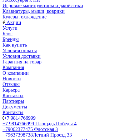
Игровые манипуляторы и джойстики
Клавиатуры, мыши, коврики
Кулеры, охлаждение
Акции
Услуги
Блог
Бренды
Как купить
Условия оплаты
Условия доставки
Гарантия на товар
Компания
О компании
Новости
Отзывы
Карьера
Контакты
Партнеры
Документы
Контакты
+7 9814766999
+7 9814766999
Площадь Победы 4
+79062377475
Флотская 3
+79637398738
Летний Проезд 33