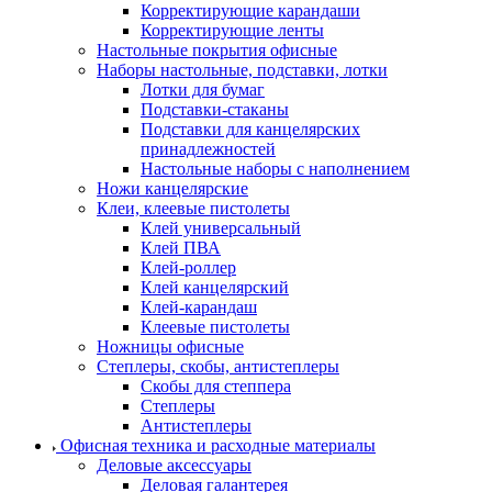
Корректирующие карандаши
Корректирующие ленты
Настольные покрытия офисные
Наборы настольные, подставки, лотки
Лотки для бумаг
Подставки-стаканы
Подставки для канцелярских
принадлежностей
Настольные наборы с наполнением
Ножи канцелярские
Клеи, клеевые пистолеты
Клей универсальный
Клей ПВА
Клей-роллер
Клей канцелярский
Клей-карандаш
Клеевые пистолеты
Ножницы офисные
Степлеры, скобы, антистеплеры
Скобы для степпера
Степлеры
Антистеплеры
Офисная техника и расходные материалы
Деловые аксессуары
Деловая галантерея