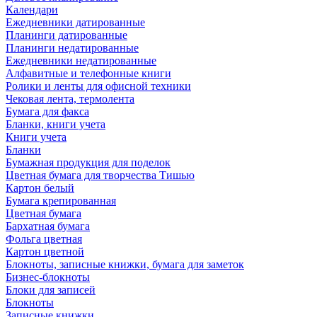
Календари
Ежедневники датированные
Планинги датированные
Планинги недатированные
Ежедневники недатированные
Алфавитные и телефонные книги
Ролики и ленты для офисной техники
Чековая лента, термолента
Бумага для факса
Бланки, книги учета
Книги учета
Бланки
Бумажная продукция для поделок
Цветная бумага для творчества Тишью
Картон белый
Бумага крепированная
Цветная бумага
Бархатная бумага
Фольга цветная
Картон цветной
Блокноты, записные книжки, бумага для заметок
Бизнес-блокноты
Блоки для записей
Блокноты
Записные книжки