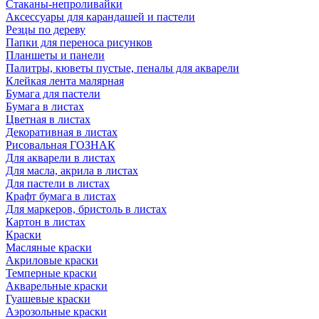
Стаканы-непроливайки
Аксессуары для карандашей и пастели
Резцы по дереву
Папки для переноса рисунков
Планшеты и панели
Палитры, кюветы пустые, пеналы для акварели
Клейкая лента малярная
Бумага для пастели
Бумага в листах
Цветная в листах
Декоративная в листах
Рисовальная ГОЗНАК
Для акварели в листах
Для масла, акрила в листах
Для пастели в листах
Крафт бумага в листах
Для маркеров, бристоль в листах
Картон в листах
Краски
Масляные краски
Акриловые краски
Темперные краски
Акварельные краски
Гуашевые краски
Аэрозольные краски