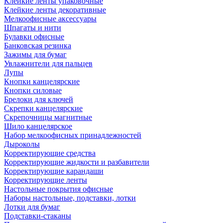
Клейкие ленты упаковочные
Клейкие ленты декоративные
Мелкоофисные аксессуары
Шпагаты и нити
Булавки офисные
Банковская резинка
Зажимы для бумаг
Увлажнители для пальцев
Лупы
Кнопки канцелярские
Кнопки силовые
Брелоки для ключей
Скрепки канцелярские
Скрепочницы магнитные
Шило канцелярское
Набор мелкоофисных принадлежностей
Дыроколы
Корректирующие средства
Корректирующие жидкости и разбавители
Корректирующие карандаши
Корректирующие ленты
Настольные покрытия офисные
Наборы настольные, подставки, лотки
Лотки для бумаг
Подставки-стаканы