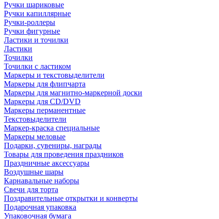
Ручки шариковые
Ручки капиллярные
Ручки-роллеры
Ручки фигурные
Ластики и точилки
Ластики
Точилки
Точилки с ластиком
Маркеры и текстовыделители
Маркеры для флипчарта
Маркеры для магнитно-маркерной доски
Маркеры для CD/DVD
Маркеры перманентные
Текстовыделители
Маркер-краска специальные
Маркеры меловые
Подарки, сувениры, награды
Товары для проведения праздников
Праздничные аксессуары
Воздушные шары
Карнавальные наборы
Свечи для торта
Поздравительные открытки и конверты
Подарочная упаковка
Упаковочная бумага