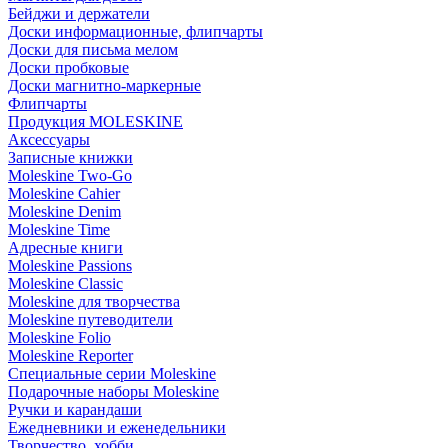
Бейджи и держатели
Доски информационные, флипчарты
Доски для письма мелом
Доски пробковые
Доски магнитно-маркерные
Флипчарты
Продукция MOLESKINE
Аксессуары
Записные книжки
Moleskine Two-Go
Moleskine Cahier
Moleskine Denim
Moleskine Time
Адресные книги
Moleskine Passions
Moleskine Classic
Moleskine для творчества
Moleskine путеводители
Moleskine Folio
Moleskine Reporter
Специальные серии Moleskine
Подарочные наборы Moleskine
Ручки и карандаши
Ежедневники и еженедельники
Творчество, хобби