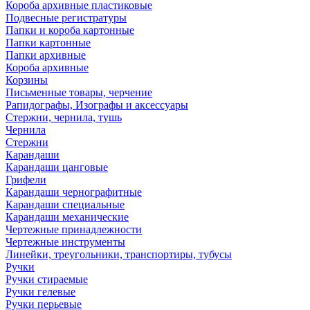
Короба архивные пластиковые
Подвесные регистратуры
Папки и короба картонные
Папки картонные
Папки архивные
Короба архивные
Корзины
Письменные товары, черчение
Рапидографы, Изографы и аксессуары
Стержни, чернила, тушь
Чернила
Стержни
Карандаши
Карандаши цанговые
Грифели
Карандаши чернографитные
Карандаши специальные
Карандаши механические
Чертежные принадлежности
Чертежные инструменты
Линейки, треугольники, транспортиры, тубусы
Ручки
Ручки стираемые
Ручки гелевые
Ручки перьевые