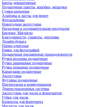
Банты декоративные
Подарочные пакеты, коробки, мешочки
Сумки-шопперы
Альбомы и листы для монет
Фотоальбомы
Новогодние аксессуары
Наградная и поздравительная продукция
Брелоки, Магниты
Благодарности, грамоты, дипломы
Дизайн-бумага
Папки адресные
Рамки для фотографий
Подарочные письменные принадлежности
Ручки-роллеры подарочные
Ручки шариковые подарочные
Ручки перьевые подарочные
Карандаши подарочные
Аксессуары
Футляры подарочные
Презентация и коммуникация
Демонстрационные системы
Аксессуары для досок и флипчартов
Губки для досок
Блокноты для флипчарта
Магниты для досок