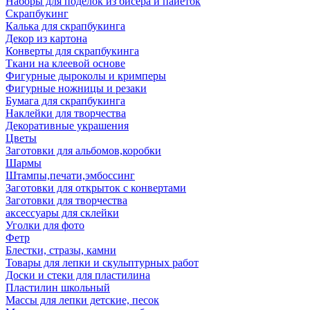
Наборы для поделок из бисера и пайеток
Скрапбукинг
Калька для скрапбукинга
Декор из картона
Конверты для скрапбукинга
Ткани на клеевой основе
Фигурные дыроколы и кримперы
Фигурные ножницы и резаки
Бумага для скрапбукинга
Наклейки для творчества
Декоративные украшения
Цветы
Заготовки для альбомов,коробки
Шармы
Штампы,печати,эмбоссинг
Заготовки для открыток с конвертами
Заготовки для творчества
аксессуары для склейки
Уголки для фото
Фетр
Блестки, стразы, камни
Товары для лепки и скульптурных работ
Доски и стеки для пластилина
Пластилин школьный
Массы для лепки детские, песок