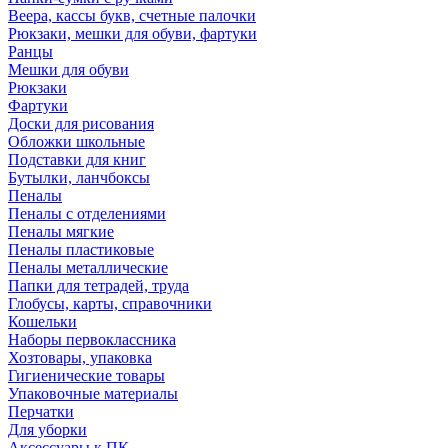
Веера, кассы букв, счетные палочки
Рюкзаки, мешки для обуви, фартуки
Ранцы
Мешки для обуви
Рюкзаки
Фартуки
Доски для рисования
Обложки школьные
Подставки для книг
Бутылки, ланчбоксы
Пеналы
Пеналы с отделениями
Пеналы мягкие
Пеналы пластиковые
Пеналы металлические
Папки для тетрадей, труда
Глобусы, карты, справочники
Кошельки
Наборы первоклассника
Хозтовары, упаковка
Гигиенические товары
Упаковочные материалы
Перчатки
Для уборки
Аксессуары к ПК