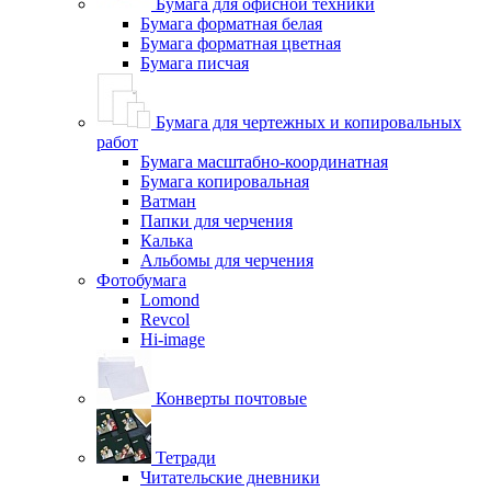
Бумага для офисной техники
Бумага форматная белая
Бумага форматная цветная
Бумага писчая
Бумага для чертежных и копировальных
работ
Бумага масштабно-координатная
Бумага копировальная
Ватман
Папки для черчения
Калька
Альбомы для черчения
Фотобумага
Lomond
Revcol
Hi-image
Конверты почтовые
Тетради
Читательские дневники