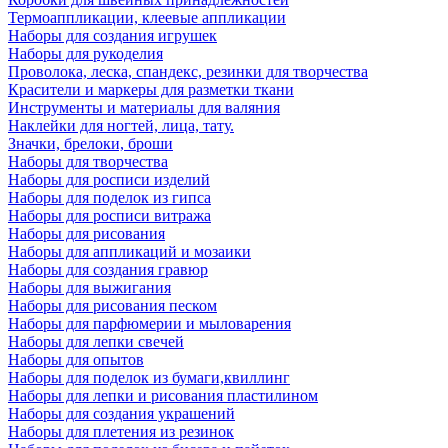
Термоаппликации, клеевые аппликации
Наборы для создания игрушек
Наборы для рукоделия
Проволока, леска, спандекс, резинки для творчества
Красители и маркеры для разметки ткани
Инструменты и материалы для валяния
Наклейки для ногтей, лица, тату.
Значки, брелоки, броши
Наборы для творчества
Наборы для росписи изделий
Наборы для поделок из гипса
Наборы для росписи витража
Наборы для рисования
Наборы для аппликаций и мозаики
Наборы для создания гравюр
Наборы для выжигания
Наборы для рисования песком
Наборы для парфюмерии и мыловарения
Наборы для лепки свечей
Наборы для опытов
Наборы для поделок из бумаги,квиллинг
Наборы для лепки и рисования пластилином
Наборы для создания украшений
Наборы для плетения из резинок