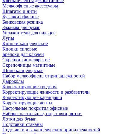
Клейкие ленты декоративные
Мелкоофисные аксессуары
Шпагаты и нити
Булавки офисные
Банковская резинка
Зажимы для бумаг
Увлажнители для пальцев
Лупы
Кнопки канцелярские
Кнопки силовые
Брелоки для ключей
Скрепки канцелярские
Скрепочницы магнитные
Шило канцелярское
Набор мелкоофисных принадлежностей
Дыроколы
Корректирующие средства
Корректирующие жидкости и разбавители
Корректирующие карандаши
Корректирующие ленты
Настольные покрытия офисные
Наборы настольные, подставки, лотки
Лотки для бумаг
Подставки-стаканы
Подставки для канцелярских принадлежностей