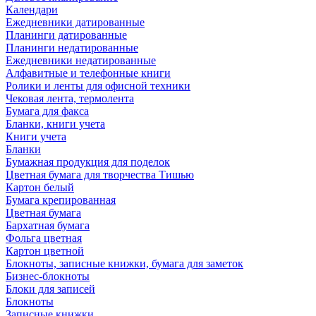
Календари
Ежедневники датированные
Планинги датированные
Планинги недатированные
Ежедневники недатированные
Алфавитные и телефонные книги
Ролики и ленты для офисной техники
Чековая лента, термолента
Бумага для факса
Бланки, книги учета
Книги учета
Бланки
Бумажная продукция для поделок
Цветная бумага для творчества Тишью
Картон белый
Бумага крепированная
Цветная бумага
Бархатная бумага
Фольга цветная
Картон цветной
Блокноты, записные книжки, бумага для заметок
Бизнес-блокноты
Блоки для записей
Блокноты
Записные книжки