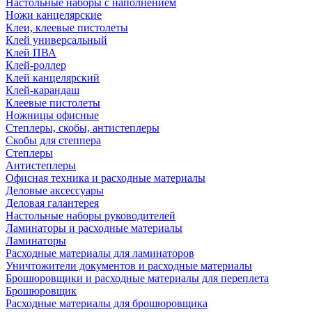
Настольные наборы с наполнением
Ножи канцелярские
Клеи, клеевые пистолеты
Клей универсальный
Клей ПВА
Клей-роллер
Клей канцелярский
Клей-карандаш
Клеевые пистолеты
Ножницы офисные
Степлеры, скобы, антистеплеры
Скобы для степпера
Степлеры
Антистеплеры
Офисная техника и расходные материалы
Деловые аксессуары
Деловая галантерея
Настольные наборы руководителей
Ламинаторы и расходные материалы
Ламинаторы
Расходные материалы для ламинаторов
Уничтожители документов и расходные материалы
Брошюровщики и расходные материалы для переплета
Брошюровщик
Расходные материалы для брошюровщика