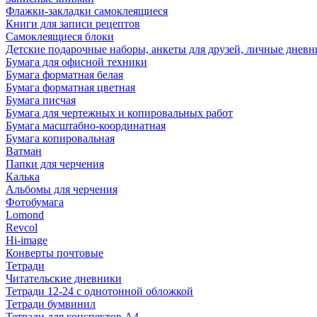
Флажки-закладки самоклеящиеся
Книги для записи рецептов
Самоклеящиеся блоки
Детские подарочные наборы, анкеты для друзей, личные днев
Бумага для офисной техники
Бумага форматная белая
Бумага форматная цветная
Бумага писчая
Бумага для чертежных и копировальных работ
Бумага масштабно-координатная
Бумага копировальная
Ватман
Папки для черчения
Калька
Альбомы для черчения
Фотобумага
Lomond
Revcol
Hi-image
Конверты почтовые
Тетради
Читательские дневники
Тетради 12-24 с однотонной обложкой
Тетради бумвинил
Тетради для конспектов А4