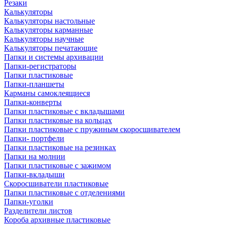
Резаки
Калькуляторы
Калькуляторы настольные
Калькуляторы карманные
Калькуляторы научные
Калькуляторы печатающие
Папки и системы архивации
Папки-регистраторы
Папки пластиковые
Папки-планшеты
Карманы самоклеящиеся
Папки-конверты
Папки пластиковые с вкладышами
Папки пластиковые на кольцах
Папки пластиковые с пружиным скоросшивателем
Папки- портфели
Папки пластиковые на резинках
Папки на молнии
Папки пластиковые с зажимом
Папки-вкладыши
Скоросшиватели пластиковые
Папки пластиковые с отделениями
Папки-уголки
Разделители листов
Короба архивные пластиковые