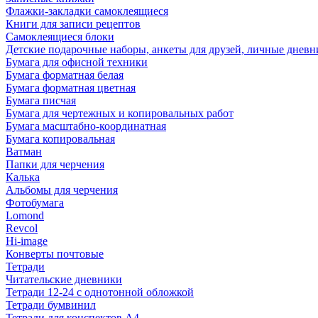
Флажки-закладки самоклеящиеся
Книги для записи рецептов
Самоклеящиеся блоки
Детские подарочные наборы, анкеты для друзей, личные днев
Бумага для офисной техники
Бумага форматная белая
Бумага форматная цветная
Бумага писчая
Бумага для чертежных и копировальных работ
Бумага масштабно-координатная
Бумага копировальная
Ватман
Папки для черчения
Калька
Альбомы для черчения
Фотобумага
Lomond
Revcol
Hi-image
Конверты почтовые
Тетради
Читательские дневники
Тетради 12-24 с однотонной обложкой
Тетради бумвинил
Тетради для конспектов А4