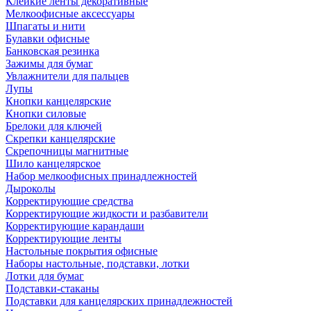
Клейкие ленты декоративные
Мелкоофисные аксессуары
Шпагаты и нити
Булавки офисные
Банковская резинка
Зажимы для бумаг
Увлажнители для пальцев
Лупы
Кнопки канцелярские
Кнопки силовые
Брелоки для ключей
Скрепки канцелярские
Скрепочницы магнитные
Шило канцелярское
Набор мелкоофисных принадлежностей
Дыроколы
Корректирующие средства
Корректирующие жидкости и разбавители
Корректирующие карандаши
Корректирующие ленты
Настольные покрытия офисные
Наборы настольные, подставки, лотки
Лотки для бумаг
Подставки-стаканы
Подставки для канцелярских принадлежностей