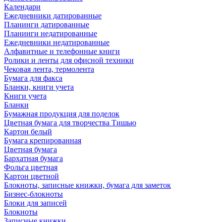
Календари
Ежедневники датированные
Планинги датированные
Планинги недатированные
Ежедневники недатированные
Алфавитные и телефонные книги
Ролики и ленты для офисной техники
Чековая лента, термолента
Бумага для факса
Бланки, книги учета
Книги учета
Бланки
Бумажная продукция для поделок
Цветная бумага для творчества Тишью
Картон белый
Бумага крепированная
Цветная бумага
Бархатная бумага
Фольга цветная
Картон цветной
Блокноты, записные книжки, бумага для заметок
Бизнес-блокноты
Блоки для записей
Блокноты
Записные книжки