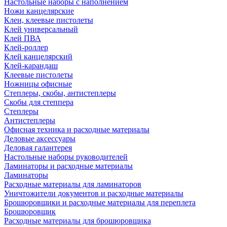
Настольные наборы с наполнением
Ножи канцелярские
Клеи, клеевые пистолеты
Клей универсальный
Клей ПВА
Клей-роллер
Клей канцелярский
Клей-карандаш
Клеевые пистолеты
Ножницы офисные
Степлеры, скобы, антистеплеры
Скобы для степпера
Степлеры
Антистеплеры
Офисная техника и расходные материалы
Деловые аксессуары
Деловая галантерея
Настольные наборы руководителей
Ламинаторы и расходные материалы
Ламинаторы
Расходные материалы для ламинаторов
Уничтожители документов и расходные материалы
Брошюровщики и расходные материалы для переплета
Брошюровщик
Расходные материалы для брошюровщика