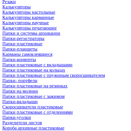
Резаки
Калькуляторы
Калькуляторы настольные
Калькуляторы карманные
Калькуляторы научные
Калькуляторы печатающие
Папки и системы архивации
Папки-регистраторы
Папки пластиковые
Папки-планшеты
Карманы самоклеящиеся
Папки-конверты
Папки пластиковые с вкладышами
Папки пластиковые на кольцах
Папки пластиковые с пружиным скоросшивателем
Папки- портфели
Папки пластиковые на резинках
Папки на молнии
Папки пластиковые с зажимом
Папки-вкладыши
Скоросшиватели пластиковые
Папки пластиковые с отделениями
Папки-уголки
Разделители листов
Короба архивные пластиковые