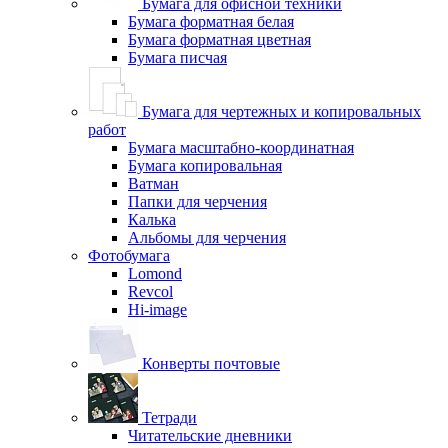
Бумага для офисной техники
Бумага форматная белая
Бумага форматная цветная
Бумага писчая
Бумага для чертежных и копировальных
работ
Бумага масштабно-координатная
Бумага копировальная
Ватман
Папки для черчения
Калька
Альбомы для черчения
Фотобумага
Lomond
Revcol
Hi-image
Конверты почтовые
Тетради
Читательские дневники