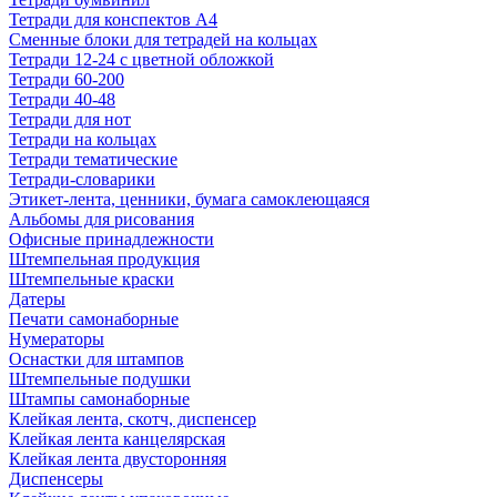
Тетради для конспектов А4
Сменные блоки для тетрадей на кольцах
Тетради 12-24 с цветной обложкой
Тетради 60-200
Тетради 40-48
Тетради для нот
Тетради на кольцах
Тетради тематические
Тетради-словарики
Этикет-лента, ценники, бумага самоклеющаяся
Альбомы для рисования
Офисные принадлежности
Штемпельная продукция
Штемпельные краски
Датеры
Печати самонаборные
Нумераторы
Оснастки для штампов
Штемпельные подушки
Штампы самонаборные
Клейкая лента, скотч, диспенсер
Клейкая лента канцелярская
Клейкая лента двусторонняя
Диспенсеры