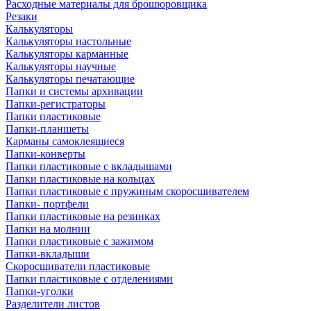
Расходные материалы для брошюровщика
Резаки
Калькуляторы
Калькуляторы настольные
Калькуляторы карманные
Калькуляторы научные
Калькуляторы печатающие
Папки и системы архивации
Папки-регистраторы
Папки пластиковые
Папки-планшеты
Карманы самоклеящиеся
Папки-конверты
Папки пластиковые с вкладышами
Папки пластиковые на кольцах
Папки пластиковые с пружиным скоросшивателем
Папки- портфели
Папки пластиковые на резинках
Папки на молнии
Папки пластиковые с зажимом
Папки-вкладыши
Скоросшиватели пластиковые
Папки пластиковые с отделениями
Папки-уголки
Разделители листов