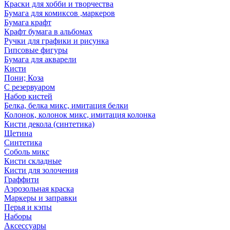
Краски для хобби и творчества
Бумага для комиксов ,маркеров
Бумага крафт
Крафт бумага в альбомах
Ручки для графики и рисунка
Гипсовые фигуры
Бумага для акварели
Кисти
Пони; Коза
С резервуаром
Набор кистей
Белка, белка микс, имитация белки
Колонок, колонок микс, имитация колонка
Кисти декола (синтетика)
Щетина
Синтетика
Соболь микс
Кисти складные
Кисти для золочения
Граффити
Аэрозольная краска
Маркеры и заправки
Перья и кэпы
Наборы
Аксессуары