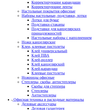
Корректирующие карандаши
Корректирующие ленты
Настольные покрытия офисные
Наборы настольные, подставки, лотки
Лотки для бумаг
Подставки-стаканы
Подставки для канцелярских
принадлежностей
Настольные наборы с наполнением
Ножи канцелярские
Клеи, клеевые пистолеты
Клей универсальный
Клей ПВА
Клей-роллер
Клей канцелярский
Клей-карандаш
Клеевые пистолеты
Ножницы офисные
Степлеры, скобы, антистеплеры
Скобы для степпера
Степлеры
Антистеплеры
Офисная техника и расходные материалы
Деловые аксессуары
Деловая галантерея