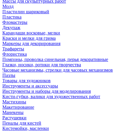
Массы для скульптурных работ
Молд
Пластилин шариковый
Пластика
Фломастеры
Декупаж
Карандаши восковые, мелки
Краски и мелки для грима
Маркеры для декорирования
Трафареты
Флористика
Помпоны, проволка синельная, перья декоративные
Глазки, носики, ротики для творчества
Часовые механизмы, стрелки для часовых механизмов
Пазлы
Товары для художников
Инструменты и аксессуары
Инструменты и наборы для моделирования
Кисти-губки, валики для художественных работ
Мастихины
Макетирование
Манекены
Растушевки
Пеналы для кистей
Кистемойки, масленки