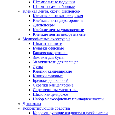
Штемпельные подушки
Штампы самонаборные
Клейкая лента, скотч, диспенсер
Клейкая лента канцелярская
Клейкая лента двусторонняя
Диспенсеры
Клейкие ленты упаковочные
Клейкие ленты декоративные
Мелкоофисные аксессуары
Шпагаты и нити
Булавки офисные
Банковская резинка
Зажимы для бумаг
Увлажнители для пальцев
Лупы
Кнопки канцелярские
Кнопки силовые
Брелоки для ключей
Скрепки канцелярские
Скрепочницы магнитные
Шило канцелярское
Набор мелкоофисных принадлежностей
Дыроколы
Корректирующие средства
Корректирующие жидкости и разбавители