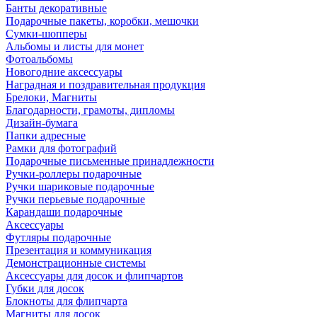
Банты декоративные
Подарочные пакеты, коробки, мешочки
Сумки-шопперы
Альбомы и листы для монет
Фотоальбомы
Новогодние аксессуары
Наградная и поздравительная продукция
Брелоки, Магниты
Благодарности, грамоты, дипломы
Дизайн-бумага
Папки адресные
Рамки для фотографий
Подарочные письменные принадлежности
Ручки-роллеры подарочные
Ручки шариковые подарочные
Ручки перьевые подарочные
Карандаши подарочные
Аксессуары
Футляры подарочные
Презентация и коммуникация
Демонстрационные системы
Аксессуары для досок и флипчартов
Губки для досок
Блокноты для флипчарта
Магниты для досок