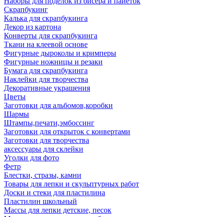
Наборы для поделок из бисера и пайеток
Скрапбукинг
Калька для скрапбукинга
Декор из картона
Конверты для скрапбукинга
Ткани на клеевой основе
Фигурные дыроколы и кримперы
Фигурные ножницы и резаки
Бумага для скрапбукинга
Наклейки для творчества
Декоративные украшения
Цветы
Заготовки для альбомов,коробки
Шармы
Штампы,печати,эмбоссинг
Заготовки для открыток с конвертами
Заготовки для творчества
аксессуары для склейки
Уголки для фото
Фетр
Блестки, стразы, камни
Товары для лепки и скульптурных работ
Доски и стеки для пластилина
Пластилин школьный
Массы для лепки детские, песок