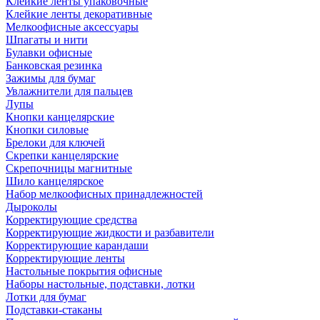
Клейкие ленты упаковочные
Клейкие ленты декоративные
Мелкоофисные аксессуары
Шпагаты и нити
Булавки офисные
Банковская резинка
Зажимы для бумаг
Увлажнители для пальцев
Лупы
Кнопки канцелярские
Кнопки силовые
Брелоки для ключей
Скрепки канцелярские
Скрепочницы магнитные
Шило канцелярское
Набор мелкоофисных принадлежностей
Дыроколы
Корректирующие средства
Корректирующие жидкости и разбавители
Корректирующие карандаши
Корректирующие ленты
Настольные покрытия офисные
Наборы настольные, подставки, лотки
Лотки для бумаг
Подставки-стаканы