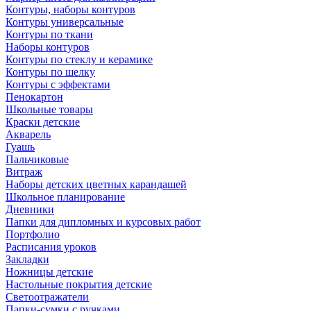
Контуры, наборы контуров
Контуры универсальные
Контуры по ткани
Наборы контуров
Контуры по стеклу и керамике
Контуры по шелку
Контуры с эффектами
Пенокартон
Школьные товары
Краски детские
Акварель
Гуашь
Пальчиковые
Витраж
Наборы детских цветных карандашей
Школьное планирование
Дневники
Папки для дипломных и курсовых работ
Портфолио
Расписания уроков
Закладки
Ножницы детские
Настольные покрытия детские
Светоотражатели
Папки-сумки с ручками