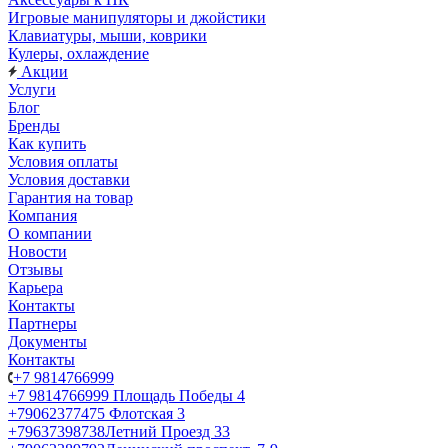
Игровые манипуляторы и джойстики
Клавиатуры, мыши, коврики
Кулеры, охлаждение
Акции
Услуги
Блог
Бренды
Как купить
Условия оплаты
Условия доставки
Гарантия на товар
Компания
О компании
Новости
Отзывы
Карьера
Контакты
Партнеры
Документы
Контакты
+7 9814766999
+7 9814766999
Площадь Победы 4
+79062377475
Флотская 3
+79637398738
Летний Проезд 33