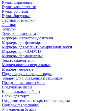
Ручки шариковые
Ручки капиллярные
Ручки-роллеры
Ручки фигурные
Ластики и точилки
Ластики
Точилки
Точилки с ластиком
Маркеры и текстовыделители
Маркеры для флипчарта
Маркеры для магнитно-маркерной доски
Маркеры для CD/DVD
Маркеры перманентные
Текстовыделители
Маркер-краска специальные
Маркеры меловые
Подарки, сувениры, награды
Товары для проведения праздников
Праздничные аксессуары
Воздушные шары
Карнавальные наборы
Свечи для торта
Поздравительные открытки и конверты
Подарочная упаковка
Упаковочная бумага