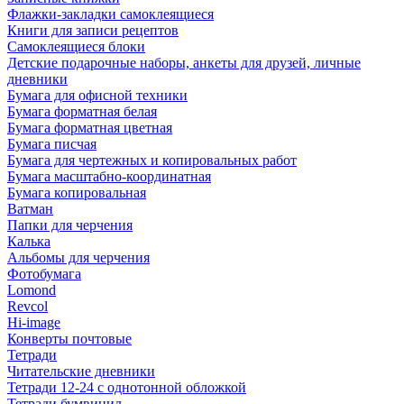
Флажки-закладки самоклеящиеся
Книги для записи рецептов
Самоклеящиеся блоки
Детские подарочные наборы, анкеты для друзей, личные
дневники
Бумага для офисной техники
Бумага форматная белая
Бумага форматная цветная
Бумага писчая
Бумага для чертежных и копировальных работ
Бумага масштабно-координатная
Бумага копировальная
Ватман
Папки для черчения
Калька
Альбомы для черчения
Фотобумага
Lomond
Revcol
Hi-image
Конверты почтовые
Тетради
Читательские дневники
Тетради 12-24 с однотонной обложкой
Тетради бумвинил