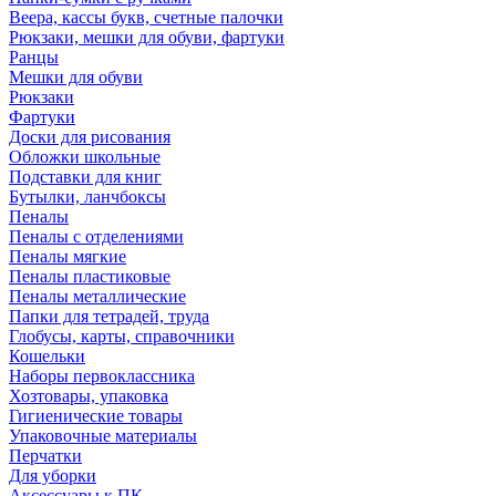
Веера, кассы букв, счетные палочки
Рюкзаки, мешки для обуви, фартуки
Ранцы
Мешки для обуви
Рюкзаки
Фартуки
Доски для рисования
Обложки школьные
Подставки для книг
Бутылки, ланчбоксы
Пеналы
Пеналы с отделениями
Пеналы мягкие
Пеналы пластиковые
Пеналы металлические
Папки для тетрадей, труда
Глобусы, карты, справочники
Кошельки
Наборы первоклассника
Хозтовары, упаковка
Гигиенические товары
Упаковочные материалы
Перчатки
Для уборки
Аксессуары к ПК