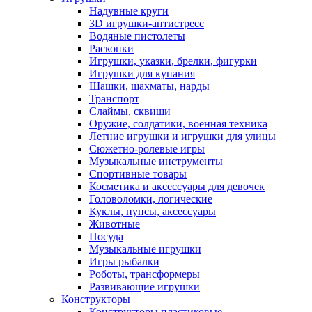
Надувные круги
3D игрушки-антистресс
Водяные пистолеты
Раскопки
Игрушки, указки, брелки, фигурки
Игрушки для купания
Шашки, шахматы, нарды
Транспорт
Слаймы, сквиши
Оружие, солдатики, военная техника
Летние игрушки и игрушки для улицы
Сюжетно-ролевые игры
Музыкальные инструменты
Спортивные товары
Косметика и аксессуары для девочек
Головоломки, логические
Куклы, пупсы, аксессуары
Животные
Посуда
Музыкальные игрушки
Игры рыбалки
Роботы, трансформеры
Развивающие игрушки
Конструкторы
Конструкторы пластиковые