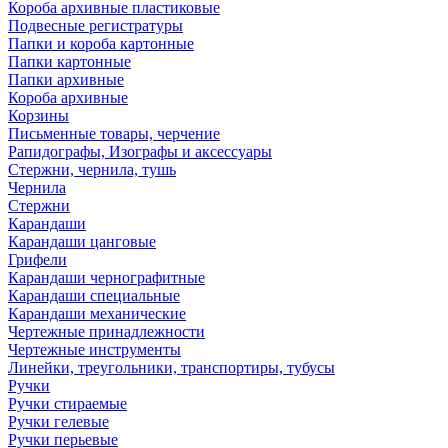
Короба архивные пластиковые
Подвесные регистратуры
Папки и короба картонные
Папки картонные
Папки архивные
Короба архивные
Корзины
Письменные товары, черчение
Рапидографы, Изографы и аксессуары
Стержни, чернила, тушь
Чернила
Стержни
Карандаши
Карандаши цанговые
Грифели
Карандаши чернографитные
Карандаши специальные
Карандаши механические
Чертежные принадлежности
Чертежные инструменты
Линейки, треугольники, транспортиры, тубусы
Ручки
Ручки стираемые
Ручки гелевые
Ручки перьевые