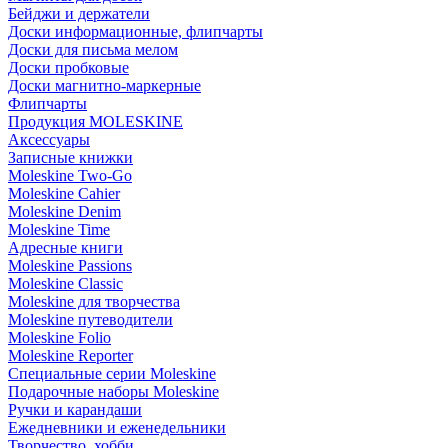
Бейджи и держатели
Доски информационные, флипчарты
Доски для письма мелом
Доски пробковые
Доски магнитно-маркерные
Флипчарты
Продукция MOLESKINE
Аксессуары
Записные книжки
Moleskine Two-Go
Moleskine Cahier
Moleskine Denim
Moleskine Time
Адресные книги
Moleskine Passions
Moleskine Classic
Moleskine для творчества
Moleskine путеводители
Moleskine Folio
Moleskine Reporter
Специальные серии Moleskine
Подарочные наборы Moleskine
Ручки и карандаши
Ежедневники и еженедельники
Творчество, хобби