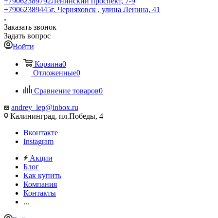
+79062389792
Ленинский проспект, 7-9
+79062389445
г. Черняховск , улица Ленина, 41
Заказать звонок
Задать вопрос
Войти
Корзина
0
Отложенные
0
Сравнение товаров
0
andrey_lep@inbox.ru
Калининград, пл.Победы, 4
Вконтакте
Instagram
Акции
Блог
Как купить
Компания
Контакты
...