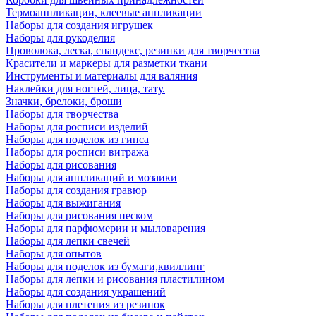
Термоаппликации, клеевые аппликации
Наборы для создания игрушек
Наборы для рукоделия
Проволока, леска, спандекс, резинки для творчества
Красители и маркеры для разметки ткани
Инструменты и материалы для валяния
Наклейки для ногтей, лица, тату.
Значки, брелоки, броши
Наборы для творчества
Наборы для росписи изделий
Наборы для поделок из гипса
Наборы для росписи витража
Наборы для рисования
Наборы для аппликаций и мозаики
Наборы для создания гравюр
Наборы для выжигания
Наборы для рисования песком
Наборы для парфюмерии и мыловарения
Наборы для лепки свечей
Наборы для опытов
Наборы для поделок из бумаги,квиллинг
Наборы для лепки и рисования пластилином
Наборы для создания украшений
Наборы для плетения из резинок