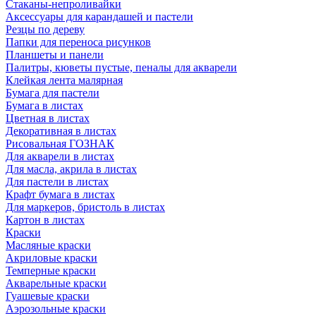
Стаканы-непроливайки
Аксессуары для карандашей и пастели
Резцы по дереву
Папки для переноса рисунков
Планшеты и панели
Палитры, кюветы пустые, пеналы для акварели
Клейкая лента малярная
Бумага для пастели
Бумага в листах
Цветная в листах
Декоративная в листах
Рисовальная ГОЗНАК
Для акварели в листах
Для масла, акрила в листах
Для пастели в листах
Крафт бумага в листах
Для маркеров, бристоль в листах
Картон в листах
Краски
Масляные краски
Акриловые краски
Темперные краски
Акварельные краски
Гуашевые краски
Аэрозольные краски