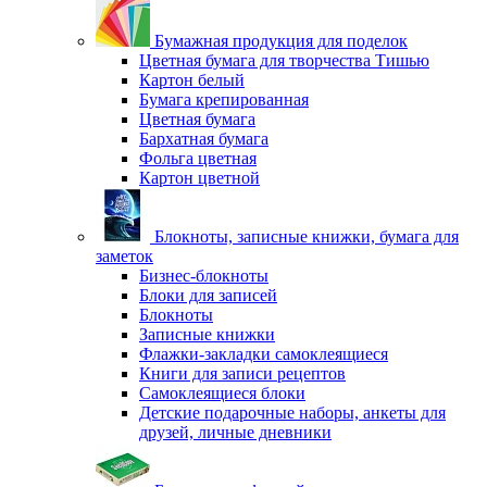
Бумажная продукция для поделок
Цветная бумага для творчества Тишью
Картон белый
Бумага крепированная
Цветная бумага
Бархатная бумага
Фольга цветная
Картон цветной
Блокноты, записные книжки, бумага для
заметок
Бизнес-блокноты
Блоки для записей
Блокноты
Записные книжки
Флажки-закладки самоклеящиеся
Книги для записи рецептов
Самоклеящиеся блоки
Детские подарочные наборы, анкеты для
друзей, личные дневники