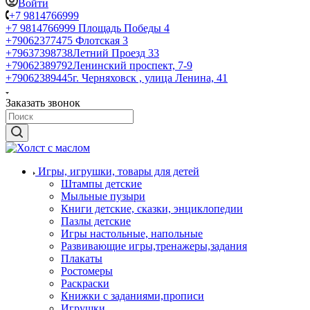
Войти
+7 9814766999
+7 9814766999
Площадь Победы 4
+79062377475
Флотская 3
+79637398738
Летний Проезд 33
+79062389792
Ленинский проспект, 7-9
+79062389445
г. Черняховск , улица Ленина, 41
Заказать звонок
Игры, игрушки, товары для детей
Штампы детские
Мыльные пузыри
Книги детские, сказки, энциклопедии
Пазлы детские
Игры настольные, напольные
Развивающие игры,тренажеры,задания
Плакаты
Ростомеры
Раскраски
Книжки с заданиями,прописи
Игрушки