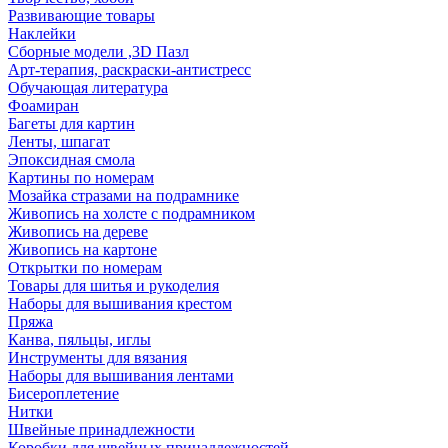
Развивающие товары
Наклейки
Сборные модели ,3D Пазл
Арт-терапия, раскраски-антистресс
Обучающая литература
Фоамиран
Багеты для картин
Ленты, шпагат
Эпоксидная смола
Картины по номерам
Мозайка стразами на подрамнике
Живопись на холсте с подрамником
Живопись на дереве
Живопись на картоне
Открытки по номерам
Товары для шитья и рукоделия
Наборы для вышивания крестом
Пряжа
Канва, пяльцы, иглы
Инструменты для вязания
Наборы для вышивания лентами
Бисероплетение
Нитки
Швейные принадлежности
Коробки для швейных принадлежностей