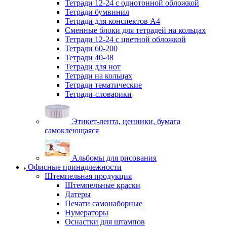
Тетради 12-24 с однотонной обложкой
Тетради бумвинил
Тетради для конспектов А4
Сменные блоки для тетрадей на кольцах
Тетради 12-24 с цветной обложкой
Тетради 60-200
Тетради 40-48
Тетради для нот
Тетради на кольцах
Тетради тематические
Тетради-словарики
Этикет-лента, ценники, бумага
самоклеющаяся
Альбомы для рисования
Офисные принадлежности
Штемпельная продукция
Штемпельные краски
Датеры
Печати самонаборные
Нумераторы
Оснастки для штампов