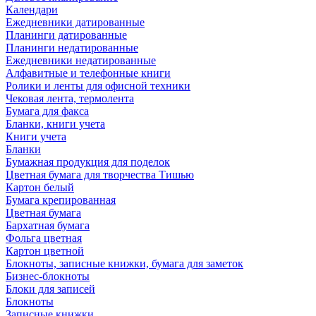
Календари
Ежедневники датированные
Планинги датированные
Планинги недатированные
Ежедневники недатированные
Алфавитные и телефонные книги
Ролики и ленты для офисной техники
Чековая лента, термолента
Бумага для факса
Бланки, книги учета
Книги учета
Бланки
Бумажная продукция для поделок
Цветная бумага для творчества Тишью
Картон белый
Бумага крепированная
Цветная бумага
Бархатная бумага
Фольга цветная
Картон цветной
Блокноты, записные книжки, бумага для заметок
Бизнес-блокноты
Блоки для записей
Блокноты
Записные книжки