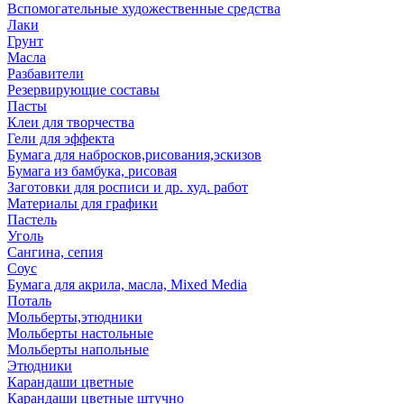
Вспомогательные художественные средства
Лаки
Грунт
Масла
Разбавители
Резервирующие составы
Пасты
Клеи для творчества
Гели для эффекта
Бумага для набросков,рисования,эскизов
Бумага из бамбука, рисовая
Заготовки для росписи и др. худ. работ
Материалы для графики
Пастель
Уголь
Сангина, сепия
Соус
Бумага для акрила, масла, Mixed Media
Поталь
Мольберты,этюдники
Мольберты настольные
Мольберты напольные
Этюдники
Карандаши цветные
Карандаши цветные штучно