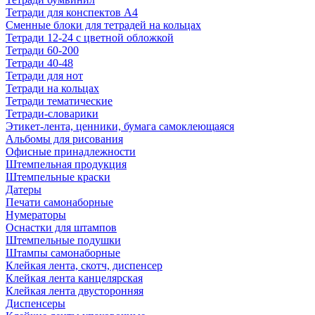
Тетради для конспектов А4
Сменные блоки для тетрадей на кольцах
Тетради 12-24 с цветной обложкой
Тетради 60-200
Тетради 40-48
Тетради для нот
Тетради на кольцах
Тетради тематические
Тетради-словарики
Этикет-лента, ценники, бумага самоклеющаяся
Альбомы для рисования
Офисные принадлежности
Штемпельная продукция
Штемпельные краски
Датеры
Печати самонаборные
Нумераторы
Оснастки для штампов
Штемпельные подушки
Штампы самонаборные
Клейкая лента, скотч, диспенсер
Клейкая лента канцелярская
Клейкая лента двусторонняя
Диспенсеры