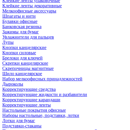
Клейкие ленты упаковочные
Клейкие ленты декоративные
Мелкоофисные аксессуары
Шпагаты и нити
Булавки офисные
Банковская резинка
Зажимы для бумаг
Увлажнители для пальцев
Лупы
Кнопки канцелярские
Кнопки силовые
Брелоки для ключей
Скрепки канцелярские
Скрепочницы магнитные
Шило канцелярское
Набор мелкоофисных принадлежностей
Дыроколы
Корректирующие средства
Корректирующие жидкости и разбавители
Корректирующие карандаши
Корректирующие ленты
Настольные покрытия офисные
Наборы настольные, подставки, лотки
Лотки для бумаг
Подставки-стаканы