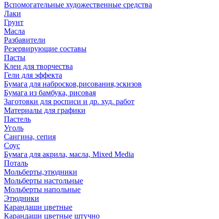
Вспомогательные художественные средства
Лаки
Грунт
Масла
Разбавители
Резервирующие составы
Пасты
Клеи для творчества
Гели для эффекта
Бумага для набросков,рисования,эскизов
Бумага из бамбука, рисовая
Заготовки для росписи и др. худ. работ
Материалы для графики
Пастель
Уголь
Сангина, сепия
Соус
Бумага для акрила, масла, Mixed Media
Поталь
Мольберты,этюдники
Мольберты настольные
Мольберты напольные
Этюдники
Карандаши цветные
Карандаши цветные штучно