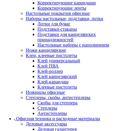
Корректирующие карандаши
Корректирующие ленты
Настольные покрытия офисные
Наборы настольные, подставки, лотки
Лотки для бумаг
Подставки-стаканы
Подставки для канцелярских
принадлежностей
Настольные наборы с наполнением
Ножи канцелярские
Клеи, клеевые пистолеты
Клей универсальный
Клей ПВА
Клей-роллер
Клей канцелярский
Клей-карандаш
Клеевые пистолеты
Ножницы офисные
Степлеры, скобы, антистеплеры
Скобы для степпера
Степлеры
Антистеплеры
Офисная техника и расходные материалы
Деловые аксессуары
Деловая галантерея