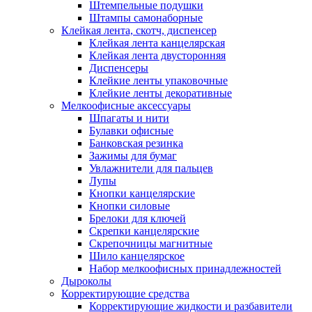
Штемпельные подушки
Штампы самонаборные
Клейкая лента, скотч, диспенсер
Клейкая лента канцелярская
Клейкая лента двусторонняя
Диспенсеры
Клейкие ленты упаковочные
Клейкие ленты декоративные
Мелкоофисные аксессуары
Шпагаты и нити
Булавки офисные
Банковская резинка
Зажимы для бумаг
Увлажнители для пальцев
Лупы
Кнопки канцелярские
Кнопки силовые
Брелоки для ключей
Скрепки канцелярские
Скрепочницы магнитные
Шило канцелярское
Набор мелкоофисных принадлежностей
Дыроколы
Корректирующие средства
Корректирующие жидкости и разбавители