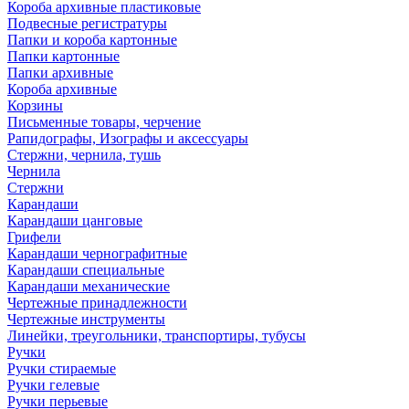
Короба архивные пластиковые
Подвесные регистратуры
Папки и короба картонные
Папки картонные
Папки архивные
Короба архивные
Корзины
Письменные товары, черчение
Рапидографы, Изографы и аксессуары
Стержни, чернила, тушь
Чернила
Стержни
Карандаши
Карандаши цанговые
Грифели
Карандаши чернографитные
Карандаши специальные
Карандаши механические
Чертежные принадлежности
Чертежные инструменты
Линейки, треугольники, транспортиры, тубусы
Ручки
Ручки стираемые
Ручки гелевые
Ручки перьевые