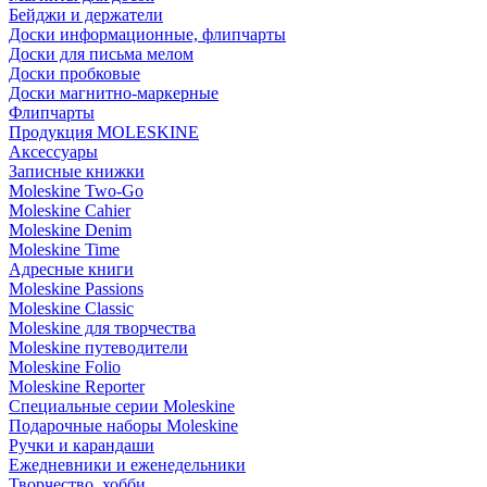
Бейджи и держатели
Доски информационные, флипчарты
Доски для письма мелом
Доски пробковые
Доски магнитно-маркерные
Флипчарты
Продукция MOLESKINE
Аксессуары
Записные книжки
Moleskine Two-Go
Moleskine Cahier
Moleskine Denim
Moleskine Time
Адресные книги
Moleskine Passions
Moleskine Classic
Moleskine для творчества
Moleskine путеводители
Moleskine Folio
Moleskine Reporter
Специальные серии Moleskine
Подарочные наборы Moleskine
Ручки и карандаши
Ежедневники и еженедельники
Творчество, хобби