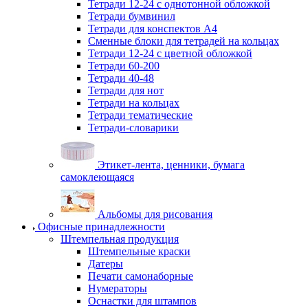
Тетради 12-24 с однотонной обложкой
Тетради бумвинил
Тетради для конспектов А4
Сменные блоки для тетрадей на кольцах
Тетради 12-24 с цветной обложкой
Тетради 60-200
Тетради 40-48
Тетради для нот
Тетради на кольцах
Тетради тематические
Тетради-словарики
Этикет-лента, ценники, бумага
самоклеющаяся
Альбомы для рисования
Офисные принадлежности
Штемпельная продукция
Штемпельные краски
Датеры
Печати самонаборные
Нумераторы
Оснастки для штампов