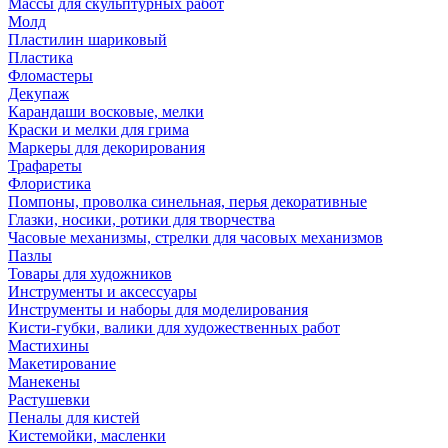
Массы для скульптурных работ
Молд
Пластилин шариковый
Пластика
Фломастеры
Декупаж
Карандаши восковые, мелки
Краски и мелки для грима
Маркеры для декорирования
Трафареты
Флористика
Помпоны, проволка синельная, перья декоративные
Глазки, носики, ротики для творчества
Часовые механизмы, стрелки для часовых механизмов
Пазлы
Товары для художников
Инструменты и аксессуары
Инструменты и наборы для моделирования
Кисти-губки, валики для художественных работ
Мастихины
Макетирование
Манекены
Растушевки
Пеналы для кистей
Кистемойки, масленки