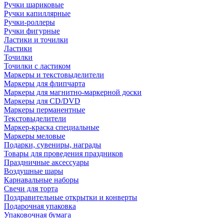
Ручки шариковые
Ручки капиллярные
Ручки-роллеры
Ручки фигурные
Ластики и точилки
Ластики
Точилки
Точилки с ластиком
Маркеры и текстовыделители
Маркеры для флипчарта
Маркеры для магнитно-маркерной доски
Маркеры для CD/DVD
Маркеры перманентные
Текстовыделители
Маркер-краска специальные
Маркеры меловые
Подарки, сувениры, награды
Товары для проведения праздников
Праздничные аксессуары
Воздушные шары
Карнавальные наборы
Свечи для торта
Поздравительные открытки и конверты
Подарочная упаковка
Упаковочная бумага