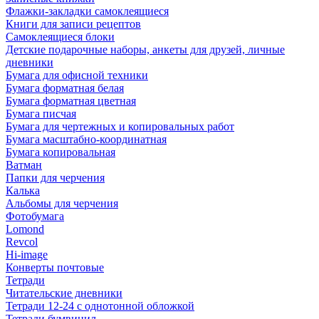
Флажки-закладки самоклеящиеся
Книги для записи рецептов
Самоклеящиеся блоки
Детские подарочные наборы, анкеты для друзей, личные
дневники
Бумага для офисной техники
Бумага форматная белая
Бумага форматная цветная
Бумага писчая
Бумага для чертежных и копировальных работ
Бумага масштабно-координатная
Бумага копировальная
Ватман
Папки для черчения
Калька
Альбомы для черчения
Фотобумага
Lomond
Revcol
Hi-image
Конверты почтовые
Тетради
Читательские дневники
Тетради 12-24 с однотонной обложкой
Тетради бумвинил