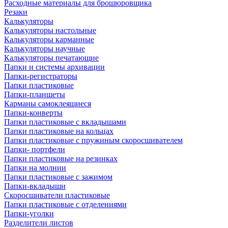
Расходные материалы для брошюровщика
Резаки
Калькуляторы
Калькуляторы настольные
Калькуляторы карманные
Калькуляторы научные
Калькуляторы печатающие
Папки и системы архивации
Папки-регистраторы
Папки пластиковые
Папки-планшеты
Карманы самоклеящиеся
Папки-конверты
Папки пластиковые с вкладышами
Папки пластиковые на кольцах
Папки пластиковые с пружиным скоросшивателем
Папки- портфели
Папки пластиковые на резинках
Папки на молнии
Папки пластиковые с зажимом
Папки-вкладыши
Скоросшиватели пластиковые
Папки пластиковые с отделениями
Папки-уголки
Разделители листов