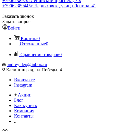
+79062389792
Ленинский проспект, 7-9
+79062389445
г. Черняховск , улица Ленина, 41
Заказать звонок
Задать вопрос
Войти
Корзина
0
Отложенные
0
Сравнение товаров
0
andrey_lep@inbox.ru
Калининград, пл.Победы, 4
Вконтакте
Instagram
Акции
Блог
Как купить
Компания
Контакты
...