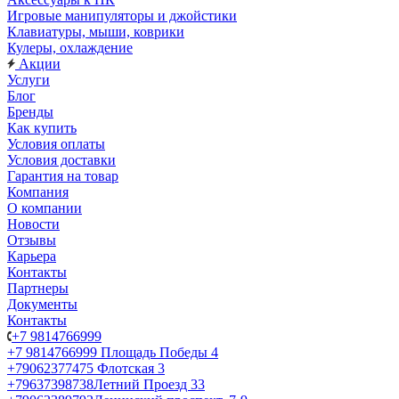
Игровые манипуляторы и джойстики
Клавиатуры, мыши, коврики
Кулеры, охлаждение
Акции
Услуги
Блог
Бренды
Как купить
Условия оплаты
Условия доставки
Гарантия на товар
Компания
О компании
Новости
Отзывы
Карьера
Контакты
Партнеры
Документы
Контакты
+7 9814766999
+7 9814766999
Площадь Победы 4
+79062377475
Флотская 3
+79637398738
Летний Проезд 33