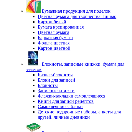
Бумажная продукция для поделок
Цветная бумага для творчества Тишью
Картон белый
Бумага крепированная
Цветная бумага
Бархатная бумага
Фольга цветная
Картон цветной
Блокноты, записные книжки, бумага для
заметок
Бизнес-блокноты
Блоки для записей
Блокноты
Записные книжки
Флажки-закладки самоклеящиеся
Книги для записи рецептов
Самоклеящиеся блоки
Детские подарочные наборы, анкеты для
друзей, личные дневники