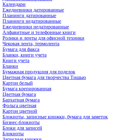
Календари
Ежедневники датированные
Планинги датированные
Планинги недатированные
Ежедневники недатированные
Алфавитные и телефонные книги
Ролики и ленты для офисной техники
Чековая лента, термолента
Бумага для факса
Бланки, книги учета
Книги учета
Бланки
Бумажная продукция для поделок
Цветная бумага для творчества Тишью
Картон белый
Бумага крепированная
Цветная бумага
Бархатная бумага
Фольга цветная
Картон цветной
Блокноты, записные книжки, бумага для заметок
Бизнес-блокноты
Блоки для записей
Блокноты
Записные книжки