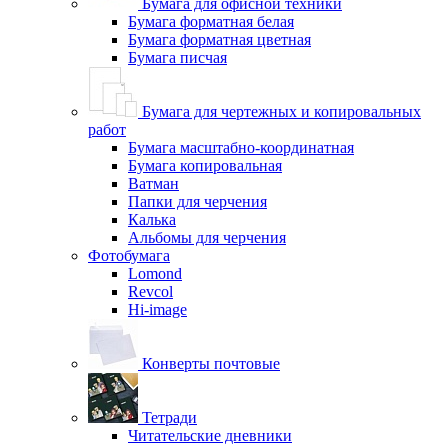
Бумага для офисной техники
Бумага форматная белая
Бумага форматная цветная
Бумага писчая
Бумага для чертежных и копировальных
работ
Бумага масштабно-координатная
Бумага копировальная
Ватман
Папки для черчения
Калька
Альбомы для черчения
Фотобумага
Lomond
Revcol
Hi-image
Конверты почтовые
Тетради
Читательские дневники