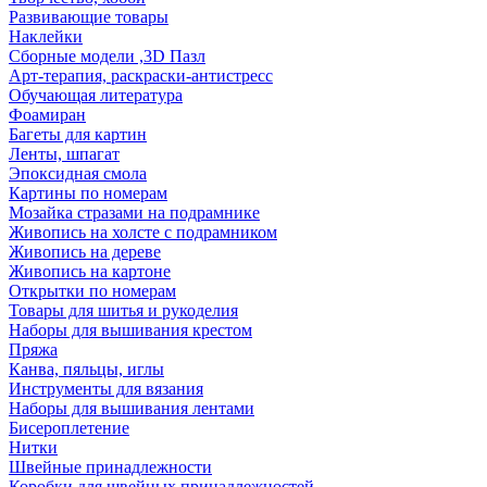
Развивающие товары
Наклейки
Сборные модели ,3D Пазл
Арт-терапия, раскраски-антистресс
Обучающая литература
Фоамиран
Багеты для картин
Ленты, шпагат
Эпоксидная смола
Картины по номерам
Мозайка стразами на подрамнике
Живопись на холсте с подрамником
Живопись на дереве
Живопись на картоне
Открытки по номерам
Товары для шитья и рукоделия
Наборы для вышивания крестом
Пряжа
Канва, пяльцы, иглы
Инструменты для вязания
Наборы для вышивания лентами
Бисероплетение
Нитки
Швейные принадлежности
Коробки для швейных принадлежностей