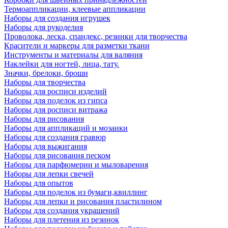
Термоаппликации, клеевые аппликации
Наборы для создания игрушек
Наборы для рукоделия
Проволока, леска, спандекс, резинки для творчества
Красители и маркеры для разметки ткани
Инструменты и материалы для валяния
Наклейки для ногтей, лица, тату.
Значки, брелоки, броши
Наборы для творчества
Наборы для росписи изделий
Наборы для поделок из гипса
Наборы для росписи витража
Наборы для рисования
Наборы для аппликаций и мозаики
Наборы для создания гравюр
Наборы для выжигания
Наборы для рисования песком
Наборы для парфюмерии и мыловарения
Наборы для лепки свечей
Наборы для опытов
Наборы для поделок из бумаги,квиллинг
Наборы для лепки и рисования пластилином
Наборы для создания украшений
Наборы для плетения из резинок