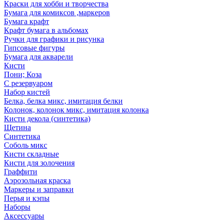
Краски для хобби и творчества
Бумага для комиксов ,маркеров
Бумага крафт
Крафт бумага в альбомах
Ручки для графики и рисунка
Гипсовые фигуры
Бумага для акварели
Кисти
Пони; Коза
С резервуаром
Набор кистей
Белка, белка микс, имитация белки
Колонок, колонок микс, имитация колонка
Кисти декола (синтетика)
Щетина
Синтетика
Соболь микс
Кисти складные
Кисти для золочения
Граффити
Аэрозольная краска
Маркеры и заправки
Перья и кэпы
Наборы
Аксессуары