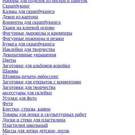
Наборы для поделок из бисера и пайеток
Скрапбукинг
Калька для скрапбукинга
Декор из картона
Конверты для скрапбукинга
Ткани на клеевой основе
Фигурные дыроколы и кримперы
Фигурные ножницы и резаки
Бумага для скрапбукинга
Наклейки для творчества
Декоративные украшения
Цветы
Заготовки для альбомов,коробки
Шармы
Штампы,печати,эмбоссинг
Заготовки для открыток с конвертами
Заготовки для творчества
аксессуары для склейки
Уголки для фото
Фетр
Блестки, стразы, камни
Товары для лепки и скульптурных работ
Доски и стеки для пластилина
Пластилин школьный
Массы для лепки детские, песок