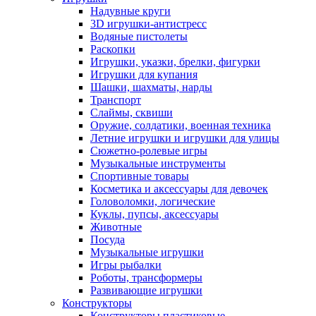
Надувные круги
3D игрушки-антистресс
Водяные пистолеты
Раскопки
Игрушки, указки, брелки, фигурки
Игрушки для купания
Шашки, шахматы, нарды
Транспорт
Слаймы, сквиши
Оружие, солдатики, военная техника
Летние игрушки и игрушки для улицы
Сюжетно-ролевые игры
Музыкальные инструменты
Спортивные товары
Косметика и аксессуары для девочек
Головоломки, логические
Куклы, пупсы, аксессуары
Животные
Посуда
Музыкальные игрушки
Игры рыбалки
Роботы, трансформеры
Развивающие игрушки
Конструкторы
Конструкторы пластиковые