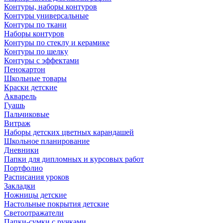
Контуры, наборы контуров
Контуры универсальные
Контуры по ткани
Наборы контуров
Контуры по стеклу и керамике
Контуры по шелку
Контуры с эффектами
Пенокартон
Школьные товары
Краски детские
Акварель
Гуашь
Пальчиковые
Витраж
Наборы детских цветных карандашей
Школьное планирование
Дневники
Папки для дипломных и курсовых работ
Портфолио
Расписания уроков
Закладки
Ножницы детские
Настольные покрытия детские
Светоотражатели
Папки-сумки с ручками