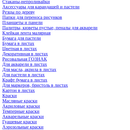
Стаканы-непроливайки
Аксессуары для карандашей и пастели
Резцы по дереву
Папки для переноса рисунков
Планшеты и панели
Палитры, кюветы пустые, пеналы для акварели
Клейкая лента малярная
Бумага для пастели
Бумага в листах
Цветная в листах
Декоративная в листах
Рисовальная ГОЗНАК
Для акварели в листах
Для масла, акрила в листах
Для пастели в листах
Крафт бумага в листах
Для маркеров, бристоль в листах
Картон в листах
Краски
Масляные краски
Акриловые краски
Темперные краски
Акварельные краски
Гуашевые краски
Аэрозольные краски