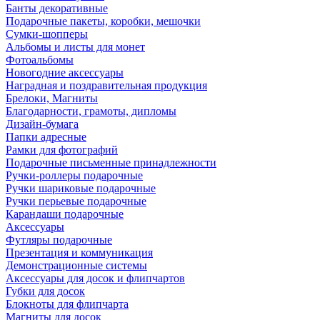
Банты декоративные
Подарочные пакеты, коробки, мешочки
Сумки-шопперы
Альбомы и листы для монет
Фотоальбомы
Новогодние аксессуары
Наградная и поздравительная продукция
Брелоки, Магниты
Благодарности, грамоты, дипломы
Дизайн-бумага
Папки адресные
Рамки для фотографий
Подарочные письменные принадлежности
Ручки-роллеры подарочные
Ручки шариковые подарочные
Ручки перьевые подарочные
Карандаши подарочные
Аксессуары
Футляры подарочные
Презентация и коммуникация
Демонстрационные системы
Аксессуары для досок и флипчартов
Губки для досок
Блокноты для флипчарта
Магниты для досок