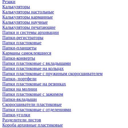
Резаки
Калькуляторы
Калькуляторы настольные
Калькуляторы карманные
Калькуляторы научные
Калькуляторы печатающие
Папки и системы архивации
Папки-регистраторы
Папки пластиковые
Папки-планшеты
Карманы самоклеящиеся
Папки-конверты
Папки пластиковые с вкладышами
Папки пластиковые на кольцах
Папки пластиковые с пружиным скоросшивателем
Папки- портфели
Папки пластиковые на резинках
Папки на молнии
Папки пластиковые с зажимом
Папки-вкладыши
Скоросшиватели пластиковые
Папки пластиковые с отделениями
Папки-уголки
Разделители листов
Короба архивные пластиковые