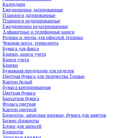
Календари
Ежедневники датированные
Планинги датированные
Планинги недатированные
Ежедневники недатированные
Алфавитные и телефонные книги
Ролики и ленты для офисной техники
Чековая лента, термолента
Бумага для факса
Бланки, книги учета
Книги учета
Бланки
Бумажная продукция для поделок
Цветная бумага для творчества Тишью
Картон белый
Бумага крепированная
Цветная бумага
Бархатная бумага
Фольга цветная
Картон цветной
Блокноты, записные книжки, бумага для заметок
Бизнес-блокноты
Блоки для записей
Блокноты
Записные книжки