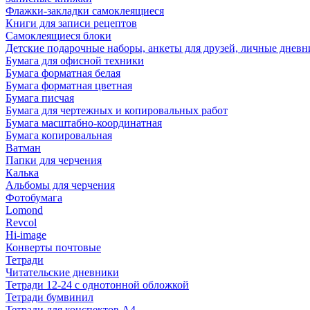
Флажки-закладки самоклеящиеся
Книги для записи рецептов
Самоклеящиеся блоки
Детские подарочные наборы, анкеты для друзей, личные днев
Бумага для офисной техники
Бумага форматная белая
Бумага форматная цветная
Бумага писчая
Бумага для чертежных и копировальных работ
Бумага масштабно-координатная
Бумага копировальная
Ватман
Папки для черчения
Калька
Альбомы для черчения
Фотобумага
Lomond
Revcol
Hi-image
Конверты почтовые
Тетради
Читательские дневники
Тетради 12-24 с однотонной обложкой
Тетради бумвинил
Тетради для конспектов А4