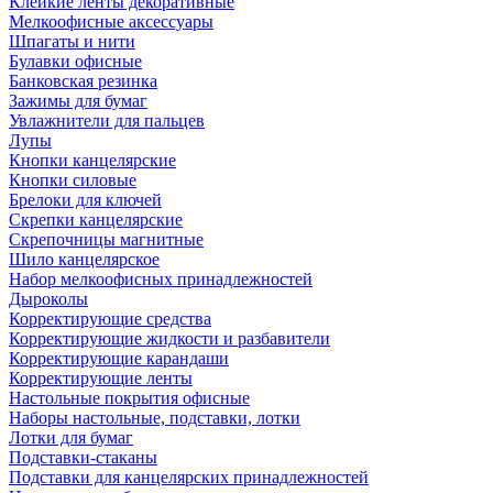
Клейкие ленты декоративные
Мелкоофисные аксессуары
Шпагаты и нити
Булавки офисные
Банковская резинка
Зажимы для бумаг
Увлажнители для пальцев
Лупы
Кнопки канцелярские
Кнопки силовые
Брелоки для ключей
Скрепки канцелярские
Скрепочницы магнитные
Шило канцелярское
Набор мелкоофисных принадлежностей
Дыроколы
Корректирующие средства
Корректирующие жидкости и разбавители
Корректирующие карандаши
Корректирующие ленты
Настольные покрытия офисные
Наборы настольные, подставки, лотки
Лотки для бумаг
Подставки-стаканы
Подставки для канцелярских принадлежностей