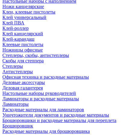
Настольные наборы с наполнением
Ножи канцелярские
Клеи, клеевые пистолеты
Клей универсальный
Клей ПВА
Клей-роллер
Клей канцелярский
Клей-карандаш
Клеевые пистолеты
Ножницы офисные
Степлеры, скобы, антистеплеры
Скобы для степпера
Степлеры
Антистеплеры
Офисная техника и расходные материалы
Деловые аксессуары
Деловая галантерея
Настольные наборы руководителей
Ламинаторы и расходные материалы
Ламинаторы
Расходные материалы для ламинаторов
Уничтожители документов и расходные материалы
Брошюровщики и расходные материалы для переплета
Брошюровщик
Расходные материалы для брошюровщика