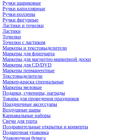
Ручки шариковые
Ручки капиллярные
Ручки-роллеры
Ручки фигурные
Ластики и точилки
Ластики
Точилки
Точилки с ластиком
Маркеры и текстовыделители
Маркеры для флипчарта
Маркеры для магнитно-маркерной доски
Маркеры для CD/DVD
Маркеры перманентные
Текстовыделители
Маркер-краска специальные
Маркеры меловые
Подарки, сувениры, награды
Товары для проведения праздников
Праздничные аксессуары
Воздушные шары
Карнавальные наборы
Свечи для торта
Поздравительные открытки и конверты
Подарочная упаковка
Упаковочная бумага