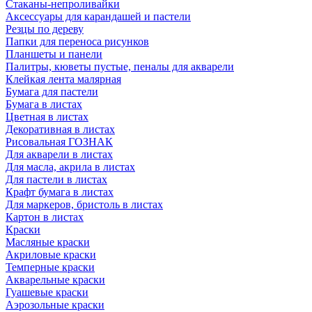
Стаканы-непроливайки
Аксессуары для карандашей и пастели
Резцы по дереву
Папки для переноса рисунков
Планшеты и панели
Палитры, кюветы пустые, пеналы для акварели
Клейкая лента малярная
Бумага для пастели
Бумага в листах
Цветная в листах
Декоративная в листах
Рисовальная ГОЗНАК
Для акварели в листах
Для масла, акрила в листах
Для пастели в листах
Крафт бумага в листах
Для маркеров, бристоль в листах
Картон в листах
Краски
Масляные краски
Акриловые краски
Темперные краски
Акварельные краски
Гуашевые краски
Аэрозольные краски