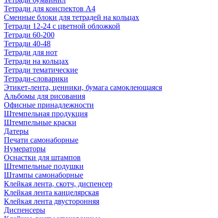
Тетради для конспектов А4
Сменные блоки для тетрадей на кольцах
Тетради 12-24 с цветной обложкой
Тетради 60-200
Тетради 40-48
Тетради для нот
Тетради на кольцах
Тетради тематические
Тетради-словарики
Этикет-лента, ценники, бумага самоклеющаяся
Альбомы для рисования
Офисные принадлежности
Штемпельная продукция
Штемпельные краски
Датеры
Печати самонаборные
Нумераторы
Оснастки для штампов
Штемпельные подушки
Штампы самонаборные
Клейкая лента, скотч, диспенсер
Клейкая лента канцелярская
Клейкая лента двусторонняя
Диспенсеры