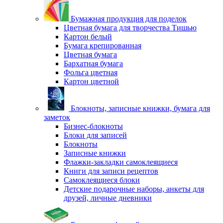
Бумажная продукция для поделок
Цветная бумага для творчества Тишью
Картон белый
Бумага крепированная
Цветная бумага
Бархатная бумага
Фольга цветная
Картон цветной
Блокноты, записные книжки, бумага для
заметок
Бизнес-блокноты
Блоки для записей
Блокноты
Записные книжки
Флажки-закладки самоклеящиеся
Книги для записи рецептов
Самоклеящиеся блоки
Детские подарочные наборы, анкеты для
друзей, личные дневники