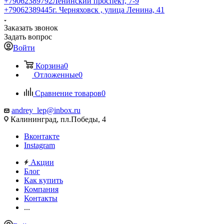
+79062389792
Ленинский проспект, 7-9
+79062389445
г. Черняховск , улица Ленина, 41
Заказать звонок
Задать вопрос
Войти
Корзина
0
Отложенные
0
Сравнение товаров
0
andrey_lep@inbox.ru
Калининград, пл.Победы, 4
Вконтакте
Instagram
Акции
Блог
Как купить
Компания
Контакты
...