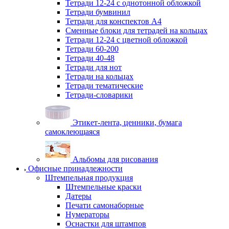
Тетради 12-24 с однотонной обложкой
Тетради бумвинил
Тетради для конспектов А4
Сменные блоки для тетрадей на кольцах
Тетради 12-24 с цветной обложкой
Тетради 60-200
Тетради 40-48
Тетради для нот
Тетради на кольцах
Тетради тематические
Тетради-словарики
Этикет-лента, ценники, бумага
самоклеющаяся
Альбомы для рисования
Офисные принадлежности
Штемпельная продукция
Штемпельные краски
Датеры
Печати самонаборные
Нумераторы
Оснастки для штампов