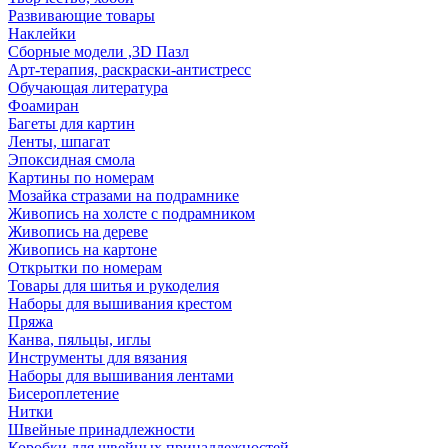
Развивающие товары
Наклейки
Сборные модели ,3D Пазл
Арт-терапия, раскраски-антистресс
Обучающая литература
Фоамиран
Багеты для картин
Ленты, шпагат
Эпоксидная смола
Картины по номерам
Мозайка стразами на подрамнике
Живопись на холсте с подрамником
Живопись на дереве
Живопись на картоне
Открытки по номерам
Товары для шитья и рукоделия
Наборы для вышивания крестом
Пряжа
Канва, пяльцы, иглы
Инструменты для вязания
Наборы для вышивания лентами
Бисероплетение
Нитки
Швейные принадлежности
Коробки для швейных принадлежностей