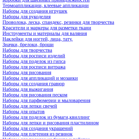
Термоаппликации, клеевые аппликации
Наборы для создания игрушек
Наборы для рукоделия
Проволока, леска, спандекс, резинки для творчества
Красители и маркеры для разметки ткани
Инструменты и материалы для валяния
Наклейки для ногтей, лица, тату.
Значки, брелоки, броши
Наборы для творчества
Наборы для росписи изделий
Наборы для поделок из гипса
Наборы для росписи витража
Наборы для рисования
Наборы для аппликаций и мозаики
Наборы для создания гравюр
Наборы для выжигания
Наборы для рисования песком
Наборы для парфюмерии и мыловарения
Наборы для лепки свечей
Наборы для опытов
Наборы для поделок из бумаги,квиллинг
Наборы для лепки и рисования пластилином
Наборы для создания украшений
Наборы для плетения из резинок