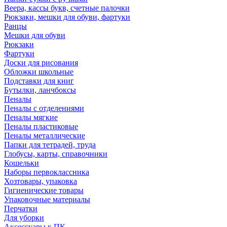
Веера, кассы букв, счетные палочки
Рюкзаки, мешки для обуви, фартуки
Ранцы
Мешки для обуви
Рюкзаки
Фартуки
Доски для рисования
Обложки школьные
Подставки для книг
Бутылки, ланчбоксы
Пеналы
Пеналы с отделениями
Пеналы мягкие
Пеналы пластиковые
Пеналы металлические
Папки для тетрадей, труда
Глобусы, карты, справочники
Кошельки
Наборы первоклассника
Хозтовары, упаковка
Гигиенические товары
Упаковочные материалы
Перчатки
Для уборки
Аксессуары к ПК