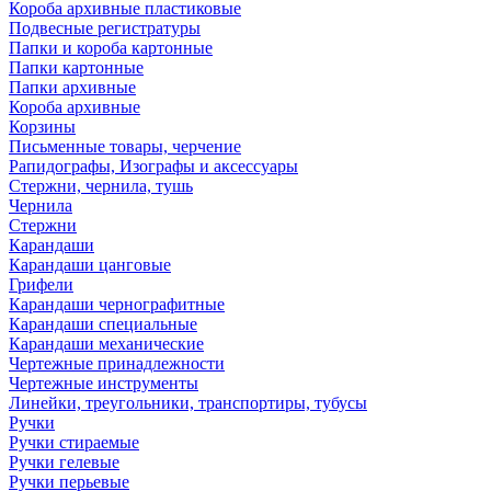
Короба архивные пластиковые
Подвесные регистратуры
Папки и короба картонные
Папки картонные
Папки архивные
Короба архивные
Корзины
Письменные товары, черчение
Рапидографы, Изографы и аксессуары
Стержни, чернила, тушь
Чернила
Стержни
Карандаши
Карандаши цанговые
Грифели
Карандаши чернографитные
Карандаши специальные
Карандаши механические
Чертежные принадлежности
Чертежные инструменты
Линейки, треугольники, транспортиры, тубусы
Ручки
Ручки стираемые
Ручки гелевые
Ручки перьевые