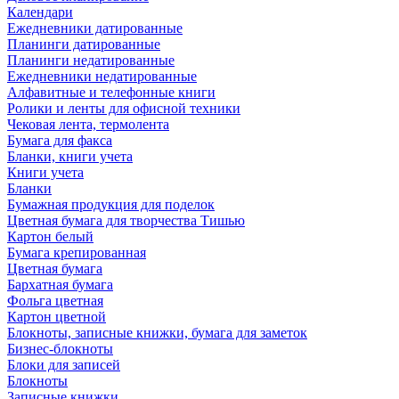
Календари
Ежедневники датированные
Планинги датированные
Планинги недатированные
Ежедневники недатированные
Алфавитные и телефонные книги
Ролики и ленты для офисной техники
Чековая лента, термолента
Бумага для факса
Бланки, книги учета
Книги учета
Бланки
Бумажная продукция для поделок
Цветная бумага для творчества Тишью
Картон белый
Бумага крепированная
Цветная бумага
Бархатная бумага
Фольга цветная
Картон цветной
Блокноты, записные книжки, бумага для заметок
Бизнес-блокноты
Блоки для записей
Блокноты
Записные книжки