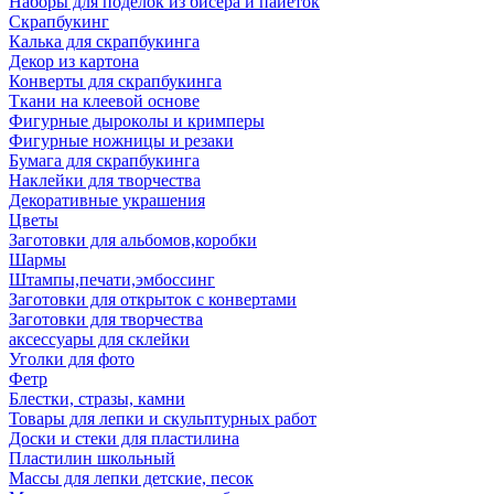
Наборы для поделок из бисера и пайеток
Скрапбукинг
Калька для скрапбукинга
Декор из картона
Конверты для скрапбукинга
Ткани на клеевой основе
Фигурные дыроколы и кримперы
Фигурные ножницы и резаки
Бумага для скрапбукинга
Наклейки для творчества
Декоративные украшения
Цветы
Заготовки для альбомов,коробки
Шармы
Штампы,печати,эмбоссинг
Заготовки для открыток с конвертами
Заготовки для творчества
аксессуары для склейки
Уголки для фото
Фетр
Блестки, стразы, камни
Товары для лепки и скульптурных работ
Доски и стеки для пластилина
Пластилин школьный
Массы для лепки детские, песок