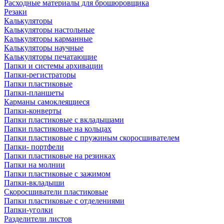
Расходные материалы для брошюровщика
Резаки
Калькуляторы
Калькуляторы настольные
Калькуляторы карманные
Калькуляторы научные
Калькуляторы печатающие
Папки и системы архивации
Папки-регистраторы
Папки пластиковые
Папки-планшеты
Карманы самоклеящиеся
Папки-конверты
Папки пластиковые с вкладышами
Папки пластиковые на кольцах
Папки пластиковые с пружиным скоросшивателем
Папки- портфели
Папки пластиковые на резинках
Папки на молнии
Папки пластиковые с зажимом
Папки-вкладыши
Скоросшиватели пластиковые
Папки пластиковые с отделениями
Папки-уголки
Разделители листов