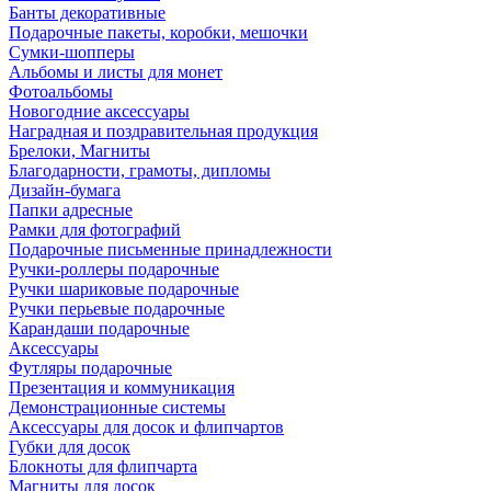
Банты декоративные
Подарочные пакеты, коробки, мешочки
Сумки-шопперы
Альбомы и листы для монет
Фотоальбомы
Новогодние аксессуары
Наградная и поздравительная продукция
Брелоки, Магниты
Благодарности, грамоты, дипломы
Дизайн-бумага
Папки адресные
Рамки для фотографий
Подарочные письменные принадлежности
Ручки-роллеры подарочные
Ручки шариковые подарочные
Ручки перьевые подарочные
Карандаши подарочные
Аксессуары
Футляры подарочные
Презентация и коммуникация
Демонстрационные системы
Аксессуары для досок и флипчартов
Губки для досок
Блокноты для флипчарта
Магниты для досок