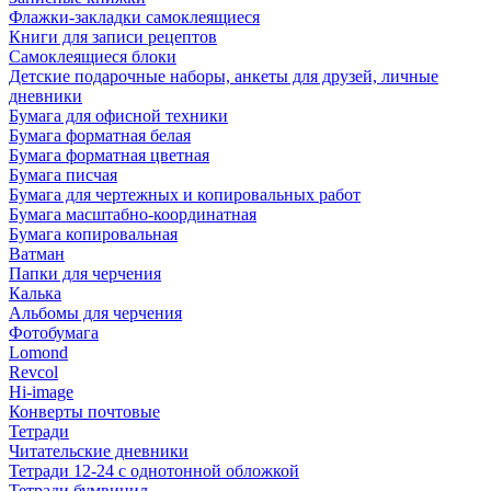
Флажки-закладки самоклеящиеся
Книги для записи рецептов
Самоклеящиеся блоки
Детские подарочные наборы, анкеты для друзей, личные
дневники
Бумага для офисной техники
Бумага форматная белая
Бумага форматная цветная
Бумага писчая
Бумага для чертежных и копировальных работ
Бумага масштабно-координатная
Бумага копировальная
Ватман
Папки для черчения
Калька
Альбомы для черчения
Фотобумага
Lomond
Revcol
Hi-image
Конверты почтовые
Тетради
Читательские дневники
Тетради 12-24 с однотонной обложкой
Тетради бумвинил