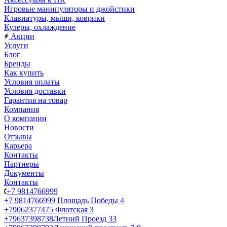
Игровые манипуляторы и джойстики
Клавиатуры, мыши, коврики
Кулеры, охлаждение
Акции
Услуги
Блог
Бренды
Как купить
Условия оплаты
Условия доставки
Гарантия на товар
Компания
О компании
Новости
Отзывы
Карьера
Контакты
Партнеры
Документы
Контакты
+7 9814766999
+7 9814766999
Площадь Победы 4
+79062377475
Флотская 3
+79637398738
Летний Проезд 33