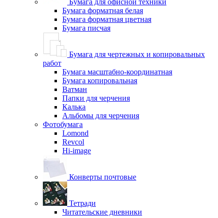
Бумага для офисной техники
Бумага форматная белая
Бумага форматная цветная
Бумага писчая
Бумага для чертежных и копировальных
работ
Бумага масштабно-координатная
Бумага копировальная
Ватман
Папки для черчения
Калька
Альбомы для черчения
Фотобумага
Lomond
Revcol
Hi-image
Конверты почтовые
Тетради
Читательские дневники