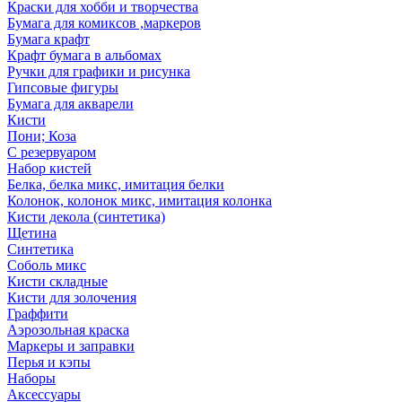
Краски для хобби и творчества
Бумага для комиксов ,маркеров
Бумага крафт
Крафт бумага в альбомах
Ручки для графики и рисунка
Гипсовые фигуры
Бумага для акварели
Кисти
Пони; Коза
С резервуаром
Набор кистей
Белка, белка микс, имитация белки
Колонок, колонок микс, имитация колонка
Кисти декола (синтетика)
Щетина
Синтетика
Соболь микс
Кисти складные
Кисти для золочения
Граффити
Аэрозольная краска
Маркеры и заправки
Перья и кэпы
Наборы
Аксессуары