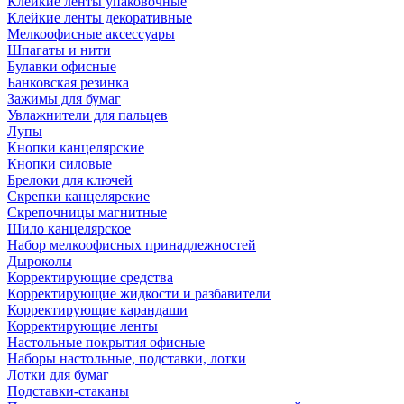
Клейкие ленты упаковочные
Клейкие ленты декоративные
Мелкоофисные аксессуары
Шпагаты и нити
Булавки офисные
Банковская резинка
Зажимы для бумаг
Увлажнители для пальцев
Лупы
Кнопки канцелярские
Кнопки силовые
Брелоки для ключей
Скрепки канцелярские
Скрепочницы магнитные
Шило канцелярское
Набор мелкоофисных принадлежностей
Дыроколы
Корректирующие средства
Корректирующие жидкости и разбавители
Корректирующие карандаши
Корректирующие ленты
Настольные покрытия офисные
Наборы настольные, подставки, лотки
Лотки для бумаг
Подставки-стаканы