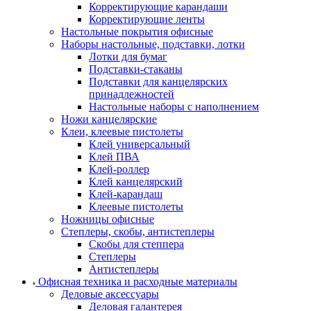
Корректирующие карандаши
Корректирующие ленты
Настольные покрытия офисные
Наборы настольные, подставки, лотки
Лотки для бумаг
Подставки-стаканы
Подставки для канцелярских
принадлежностей
Настольные наборы с наполнением
Ножи канцелярские
Клеи, клеевые пистолеты
Клей универсальный
Клей ПВА
Клей-роллер
Клей канцелярский
Клей-карандаш
Клеевые пистолеты
Ножницы офисные
Степлеры, скобы, антистеплеры
Скобы для степпера
Степлеры
Антистеплеры
Офисная техника и расходные материалы
Деловые аксессуары
Деловая галантерея