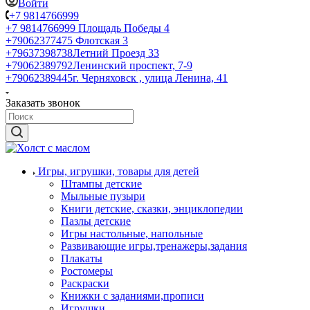
Войти
+7 9814766999
+7 9814766999
Площадь Победы 4
+79062377475
Флотская 3
+79637398738
Летний Проезд 33
+79062389792
Ленинский проспект, 7-9
+79062389445
г. Черняховск , улица Ленина, 41
Заказать звонок
Игры, игрушки, товары для детей
Штампы детские
Мыльные пузыри
Книги детские, сказки, энциклопедии
Пазлы детские
Игры настольные, напольные
Развивающие игры,тренажеры,задания
Плакаты
Ростомеры
Раскраски
Книжки с заданиями,прописи
Игрушки