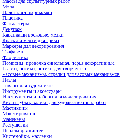
Массы для скульптурных работ
Молд
Пластилин шариковый
Пластика
Фломастеры
Декупаж
Карандаши восковые, мелки
Краски и мелки для грима
Маркеры для декорирования
Трафареты
Флористика
Помпоны, проволка синельная, перья декоративные
Глазки, носики, ротики для творчества
Часовые механизмы, стрелки для часовых механизмов
Пазлы
Товары для художников
Инструменты и аксессуары
Инструменты и наборы для моделирования
Кисти-губки, валики для художественных работ
Мастихины
Макетирование
Манекены
Растушевки
Пеналы для кистей
Кистемойки, масленки