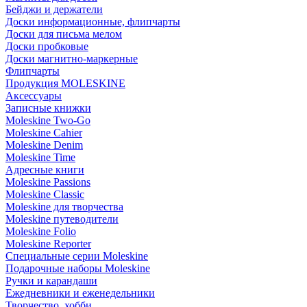
Бейджи и держатели
Доски информационные, флипчарты
Доски для письма мелом
Доски пробковые
Доски магнитно-маркерные
Флипчарты
Продукция MOLESKINE
Аксессуары
Записные книжки
Moleskine Two-Go
Moleskine Cahier
Moleskine Denim
Moleskine Time
Адресные книги
Moleskine Passions
Moleskine Classic
Moleskine для творчества
Moleskine путеводители
Moleskine Folio
Moleskine Reporter
Специальные серии Moleskine
Подарочные наборы Moleskine
Ручки и карандаши
Ежедневники и еженедельники
Творчество, хобби