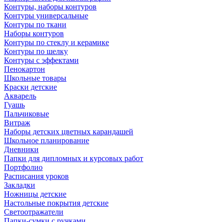
Контуры, наборы контуров
Контуры универсальные
Контуры по ткани
Наборы контуров
Контуры по стеклу и керамике
Контуры по шелку
Контуры с эффектами
Пенокартон
Школьные товары
Краски детские
Акварель
Гуашь
Пальчиковые
Витраж
Наборы детских цветных карандашей
Школьное планирование
Дневники
Папки для дипломных и курсовых работ
Портфолио
Расписания уроков
Закладки
Ножницы детские
Настольные покрытия детские
Светоотражатели
Папки-сумки с ручками