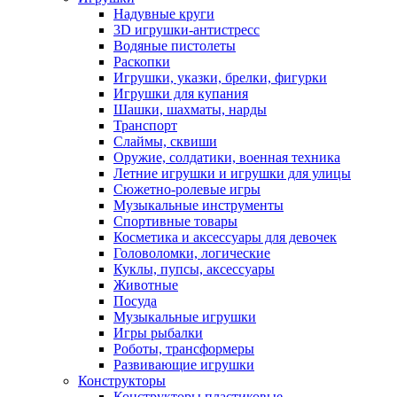
Надувные круги
3D игрушки-антистресс
Водяные пистолеты
Раскопки
Игрушки, указки, брелки, фигурки
Игрушки для купания
Шашки, шахматы, нарды
Транспорт
Слаймы, сквиши
Оружие, солдатики, военная техника
Летние игрушки и игрушки для улицы
Сюжетно-ролевые игры
Музыкальные инструменты
Спортивные товары
Косметика и аксессуары для девочек
Головоломки, логические
Куклы, пупсы, аксессуары
Животные
Посуда
Музыкальные игрушки
Игры рыбалки
Роботы, трансформеры
Развивающие игрушки
Конструкторы
Конструкторы пластиковые