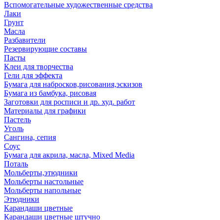
Вспомогательные художественные средства
Лаки
Грунт
Масла
Разбавители
Резервирующие составы
Пасты
Клеи для творчества
Гели для эффекта
Бумага для набросков,рисования,эскизов
Бумага из бамбука, рисовая
Заготовки для росписи и др. худ. работ
Материалы для графики
Пастель
Уголь
Сангина, сепия
Соус
Бумага для акрила, масла, Mixed Media
Поталь
Мольберты,этюдники
Мольберты настольные
Мольберты напольные
Этюдники
Карандаши цветные
Карандаши цветные штучно