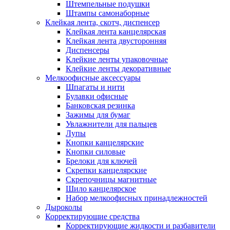
Штемпельные подушки
Штампы самонаборные
Клейкая лента, скотч, диспенсер
Клейкая лента канцелярская
Клейкая лента двусторонняя
Диспенсеры
Клейкие ленты упаковочные
Клейкие ленты декоративные
Мелкоофисные аксессуары
Шпагаты и нити
Булавки офисные
Банковская резинка
Зажимы для бумаг
Увлажнители для пальцев
Лупы
Кнопки канцелярские
Кнопки силовые
Брелоки для ключей
Скрепки канцелярские
Скрепочницы магнитные
Шило канцелярское
Набор мелкоофисных принадлежностей
Дыроколы
Корректирующие средства
Корректирующие жидкости и разбавители