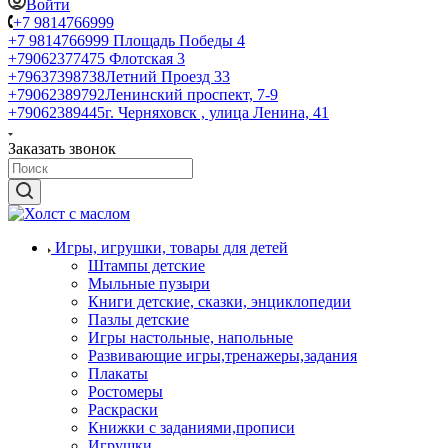
Войти
+7 9814766999
+7 9814766999
Площадь Победы 4
+79062377475
Флотская 3
+79637398738
Летний Проезд 33
+79062389792
Ленинский проспект, 7-9
+79062389445
г. Черняховск , улица Ленина, 41
Заказать звонок
Игры, игрушки, товары для детей
Штампы детские
Мыльные пузыри
Книги детские, сказки, энциклопедии
Пазлы детские
Игры настольные, напольные
Развивающие игры,тренажеры,задания
Плакаты
Ростомеры
Раскраски
Книжки с заданиями,прописи
Игрушки