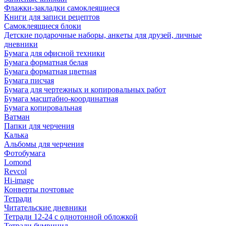
Флажки-закладки самоклеящиеся
Книги для записи рецептов
Самоклеящиеся блоки
Детские подарочные наборы, анкеты для друзей, личные
дневники
Бумага для офисной техники
Бумага форматная белая
Бумага форматная цветная
Бумага писчая
Бумага для чертежных и копировальных работ
Бумага масштабно-координатная
Бумага копировальная
Ватман
Папки для черчения
Калька
Альбомы для черчения
Фотобумага
Lomond
Revcol
Hi-image
Конверты почтовые
Тетради
Читательские дневники
Тетради 12-24 с однотонной обложкой
Тетради бумвинил