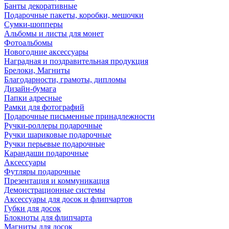
Банты декоративные
Подарочные пакеты, коробки, мешочки
Сумки-шопперы
Альбомы и листы для монет
Фотоальбомы
Новогодние аксессуары
Наградная и поздравительная продукция
Брелоки, Магниты
Благодарности, грамоты, дипломы
Дизайн-бумага
Папки адресные
Рамки для фотографий
Подарочные письменные принадлежности
Ручки-роллеры подарочные
Ручки шариковые подарочные
Ручки перьевые подарочные
Карандаши подарочные
Аксессуары
Футляры подарочные
Презентация и коммуникация
Демонстрационные системы
Аксессуары для досок и флипчартов
Губки для досок
Блокноты для флипчарта
Магниты для досок