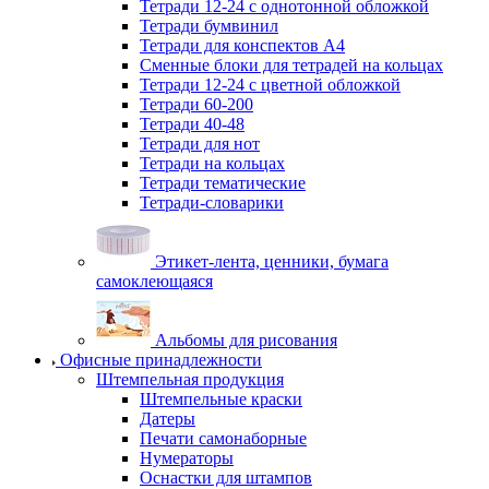
Тетради 12-24 с однотонной обложкой
Тетради бумвинил
Тетради для конспектов А4
Сменные блоки для тетрадей на кольцах
Тетради 12-24 с цветной обложкой
Тетради 60-200
Тетради 40-48
Тетради для нот
Тетради на кольцах
Тетради тематические
Тетради-словарики
Этикет-лента, ценники, бумага
самоклеющаяся
Альбомы для рисования
Офисные принадлежности
Штемпельная продукция
Штемпельные краски
Датеры
Печати самонаборные
Нумераторы
Оснастки для штампов