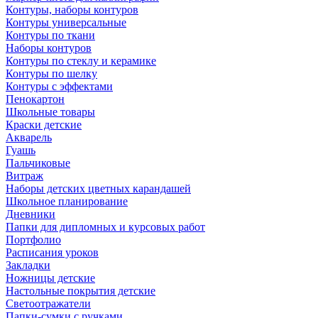
Контуры, наборы контуров
Контуры универсальные
Контуры по ткани
Наборы контуров
Контуры по стеклу и керамике
Контуры по шелку
Контуры с эффектами
Пенокартон
Школьные товары
Краски детские
Акварель
Гуашь
Пальчиковые
Витраж
Наборы детских цветных карандашей
Школьное планирование
Дневники
Папки для дипломных и курсовых работ
Портфолио
Расписания уроков
Закладки
Ножницы детские
Настольные покрытия детские
Светоотражатели
Папки-сумки с ручками