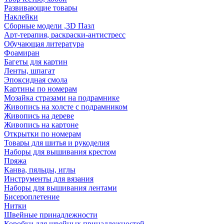
Развивающие товары
Наклейки
Сборные модели ,3D Пазл
Арт-терапия, раскраски-антистресс
Обучающая литература
Фоамиран
Багеты для картин
Ленты, шпагат
Эпоксидная смола
Картины по номерам
Мозайка стразами на подрамнике
Живопись на холсте с подрамником
Живопись на дереве
Живопись на картоне
Открытки по номерам
Товары для шитья и рукоделия
Наборы для вышивания крестом
Пряжа
Канва, пяльцы, иглы
Инструменты для вязания
Наборы для вышивания лентами
Бисероплетение
Нитки
Швейные принадлежности
Коробки для швейных принадлежностей