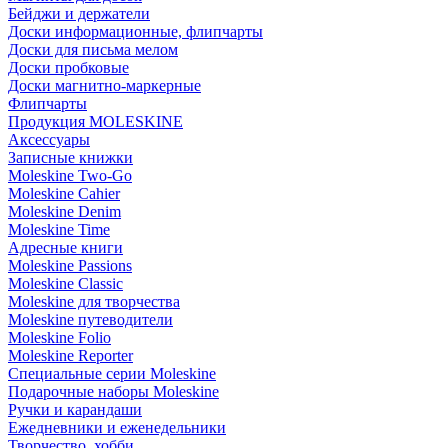
Бейджи и держатели
Доски информационные, флипчарты
Доски для письма мелом
Доски пробковые
Доски магнитно-маркерные
Флипчарты
Продукция MOLESKINE
Аксессуары
Записные книжки
Moleskine Two-Go
Moleskine Cahier
Moleskine Denim
Moleskine Time
Адресные книги
Moleskine Passions
Moleskine Classic
Moleskine для творчества
Moleskine путеводители
Moleskine Folio
Moleskine Reporter
Специальные серии Moleskine
Подарочные наборы Moleskine
Ручки и карандаши
Ежедневники и еженедельники
Творчество, хобби