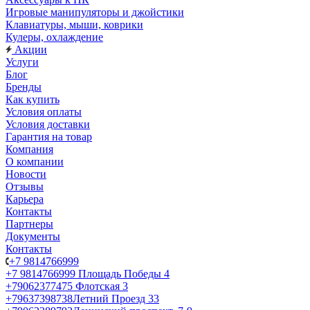
Игровые манипуляторы и джойстики
Клавиатуры, мыши, коврики
Кулеры, охлаждение
Акции
Услуги
Блог
Бренды
Как купить
Условия оплаты
Условия доставки
Гарантия на товар
Компания
О компании
Новости
Отзывы
Карьера
Контакты
Партнеры
Документы
Контакты
+7 9814766999
+7 9814766999
Площадь Победы 4
+79062377475
Флотская 3
+79637398738
Летний Проезд 33