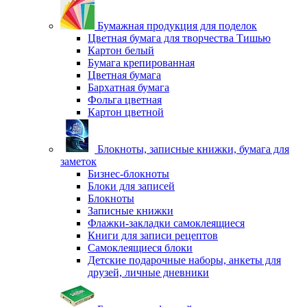
Бумажная продукция для поделок
Цветная бумага для творчества Тишью
Картон белый
Бумага крепированная
Цветная бумага
Бархатная бумага
Фольга цветная
Картон цветной
Блокноты, записные книжки, бумага для
заметок
Бизнес-блокноты
Блоки для записей
Блокноты
Записные книжки
Флажки-закладки самоклеящиеся
Книги для записи рецептов
Самоклеящиеся блоки
Детские подарочные наборы, анкеты для
друзей, личные дневники