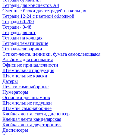
Тетради для конспектов А4
Сменные блоки для тетрадей на кольцах
Тетради 12-24 с цветной обложкой
Тетради 60-200
Тетради 40-48
Тетради для нот
Тетради на кольцах
Тетради тематические
Тетради-словарики
Этикет-лента, ценники, бумага самоклеющаяся
Альбомы для рисования
Офисные принадлежности
Штемпельная продукция
Штемпельные краски
Датеры
Печати самонаборные
Нумераторы
Оснастки для штампов
Штемпельные подушки
Штампы самонаборные
Клейкая лента, скотч, диспенсер
Клейкая лента канцелярская
Клейкая лента двусторонняя
Диспенсеры