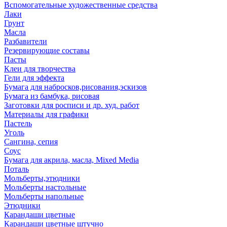
Вспомогательные художественные средства
Лаки
Грунт
Масла
Разбавители
Резервирующие составы
Пасты
Клеи для творчества
Гели для эффекта
Бумага для набросков,рисования,эскизов
Бумага из бамбука, рисовая
Заготовки для росписи и др. худ. работ
Материалы для графики
Пастель
Уголь
Сангина, сепия
Соус
Бумага для акрила, масла, Mixed Media
Поталь
Мольберты,этюдники
Мольберты настольные
Мольберты напольные
Этюдники
Карандаши цветные
Карандаши цветные штучно