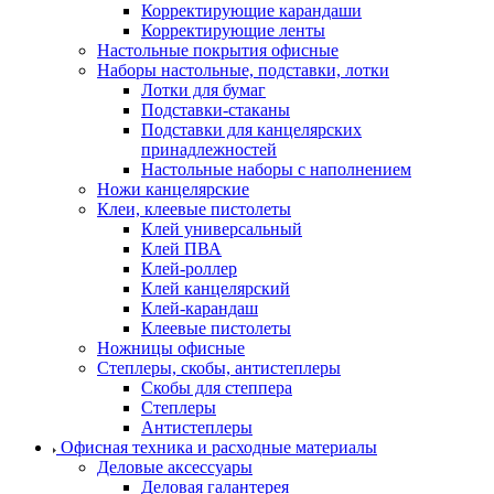
Корректирующие карандаши
Корректирующие ленты
Настольные покрытия офисные
Наборы настольные, подставки, лотки
Лотки для бумаг
Подставки-стаканы
Подставки для канцелярских
принадлежностей
Настольные наборы с наполнением
Ножи канцелярские
Клеи, клеевые пистолеты
Клей универсальный
Клей ПВА
Клей-роллер
Клей канцелярский
Клей-карандаш
Клеевые пистолеты
Ножницы офисные
Степлеры, скобы, антистеплеры
Скобы для степпера
Степлеры
Антистеплеры
Офисная техника и расходные материалы
Деловые аксессуары
Деловая галантерея