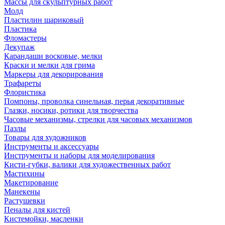
Массы для скульптурных работ
Молд
Пластилин шариковый
Пластика
Фломастеры
Декупаж
Карандаши восковые, мелки
Краски и мелки для грима
Маркеры для декорирования
Трафареты
Флористика
Помпоны, проволка синельная, перья декоративные
Глазки, носики, ротики для творчества
Часовые механизмы, стрелки для часовых механизмов
Пазлы
Товары для художников
Инструменты и аксессуары
Инструменты и наборы для моделирования
Кисти-губки, валики для художественных работ
Мастихины
Макетирование
Манекены
Растушевки
Пеналы для кистей
Кистемойки, масленки