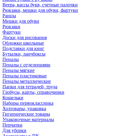
Веера, кассы букв, счетные палочки
Рюкзаки, мешки для обуви, фартуки
Ранцы
Мешки для обуви
Рюкзаки
Фартуки
Доски для рисования
Обложки школьные
Подставки для книг
Бутылки, ланчбоксы
Пеналы
Пеналы с отделениями
Пеналы мягкие
Пеналы пластиковые
Пеналы металлические
Папки для тетрадей, труда
Глобусы, карты, справочники
Кошельки
Наборы первоклассника
Хозтовары, упаковка
Гигиенические товары
Упаковочные материалы
Перчатки
Для уборки
Аксессуары к ПК