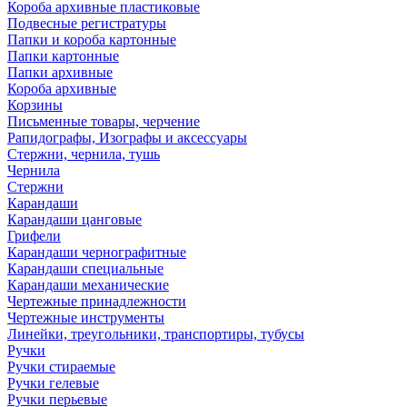
Короба архивные пластиковые
Подвесные регистратуры
Папки и короба картонные
Папки картонные
Папки архивные
Короба архивные
Корзины
Письменные товары, черчение
Рапидографы, Изографы и аксессуары
Стержни, чернила, тушь
Чернила
Стержни
Карандаши
Карандаши цанговые
Грифели
Карандаши чернографитные
Карандаши специальные
Карандаши механические
Чертежные принадлежности
Чертежные инструменты
Линейки, треугольники, транспортиры, тубусы
Ручки
Ручки стираемые
Ручки гелевые
Ручки перьевые