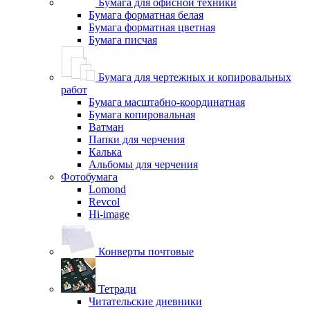
Бумага для офисной техники
Бумага форматная белая
Бумага форматная цветная
Бумага писчая
Бумага для чертежных и копировальных
работ
Бумага масштабно-координатная
Бумага копировальная
Ватман
Папки для черчения
Калька
Альбомы для черчения
Фотобумага
Lomond
Revcol
Hi-image
Конверты почтовые
Тетради
Читательские дневники