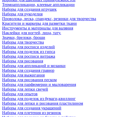
Термоаппликации, клеевые аппликации
Наборы для создания игрушек
Наборы для рукоделия
Проволока, леска, спандекс, резинки для творчества
Красители и маркеры для разметки ткани
Инструменты и материалы для валяния
Наклейки для ногтей, лица, тату.
Значки, брелоки, броши
Наборы для творчества
Наборы для росписи изделий
Наборы для поделок из гипса
Наборы для росписи витража
Наборы для рисования
Наборы для аппликаций и мозаики
Наборы для создания гравюр
Наборы для выжигания
Наборы для рисования песком
Наборы для парфюмерии и мыловарения
Наборы для лепки свечей
Наборы для опытов
Наборы для поделок из бумаги,квиллинг
Наборы для лепки и рисования пластилином
Наборы для создания украшений
Наборы для плетения из резинок