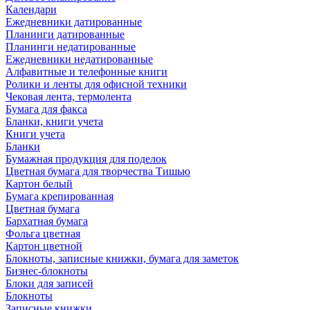
Календари
Ежедневники датированные
Планинги датированные
Планинги недатированные
Ежедневники недатированные
Алфавитные и телефонные книги
Ролики и ленты для офисной техники
Чековая лента, термолента
Бумага для факса
Бланки, книги учета
Книги учета
Бланки
Бумажная продукция для поделок
Цветная бумага для творчества Тишью
Картон белый
Бумага крепированная
Цветная бумага
Бархатная бумага
Фольга цветная
Картон цветной
Блокноты, записные книжки, бумага для заметок
Бизнес-блокноты
Блоки для записей
Блокноты
Записные книжки