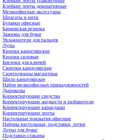
Клейкие ленты упаковочные
Клейкие ленты декоративные
Мелкоофисные аксессуары
Шпагаты и нити
Булавки офисные
Банковская резинка
Зажимы для бумаг
Увлажнители для пальцев
Лупы
Кнопки канцелярские
Кнопки силовые
Брелоки для ключей
Скрепки канцелярские
Скрепочницы магнитные
Шило канцелярское
Набор мелкоофисных принадлежностей
Дыроколы
Корректирующие средства
Корректирующие жидкости и разбавители
Корректирующие карандаши
Корректирующие ленты
Настольные покрытия офисные
Наборы настольные, подставки, лотки
Лотки для бумаг
Подставки-стаканы