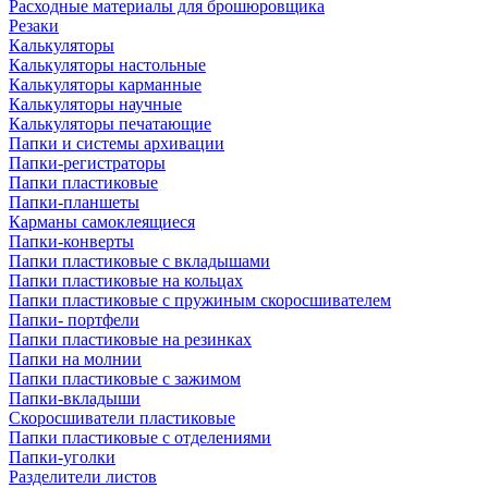
Расходные материалы для брошюровщика
Резаки
Калькуляторы
Калькуляторы настольные
Калькуляторы карманные
Калькуляторы научные
Калькуляторы печатающие
Папки и системы архивации
Папки-регистраторы
Папки пластиковые
Папки-планшеты
Карманы самоклеящиеся
Папки-конверты
Папки пластиковые с вкладышами
Папки пластиковые на кольцах
Папки пластиковые с пружиным скоросшивателем
Папки- портфели
Папки пластиковые на резинках
Папки на молнии
Папки пластиковые с зажимом
Папки-вкладыши
Скоросшиватели пластиковые
Папки пластиковые с отделениями
Папки-уголки
Разделители листов