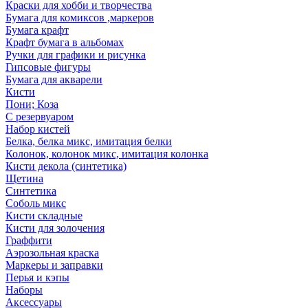
Краски для хобби и творчества
Бумага для комиксов ,маркеров
Бумага крафт
Крафт бумага в альбомах
Ручки для графики и рисунка
Гипсовые фигуры
Бумага для акварели
Кисти
Пони; Коза
С резервуаром
Набор кистей
Белка, белка микс, имитация белки
Колонок, колонок микс, имитация колонка
Кисти декола (синтетика)
Щетина
Синтетика
Соболь микс
Кисти складные
Кисти для золочения
Граффити
Аэрозольная краска
Маркеры и заправки
Перья и кэпы
Наборы
Аксессуары