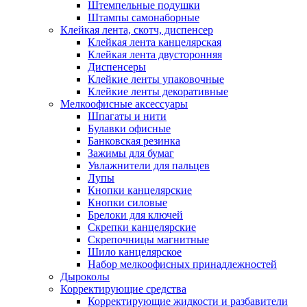
Штемпельные подушки
Штампы самонаборные
Клейкая лента, скотч, диспенсер
Клейкая лента канцелярская
Клейкая лента двусторонняя
Диспенсеры
Клейкие ленты упаковочные
Клейкие ленты декоративные
Мелкоофисные аксессуары
Шпагаты и нити
Булавки офисные
Банковская резинка
Зажимы для бумаг
Увлажнители для пальцев
Лупы
Кнопки канцелярские
Кнопки силовые
Брелоки для ключей
Скрепки канцелярские
Скрепочницы магнитные
Шило канцелярское
Набор мелкоофисных принадлежностей
Дыроколы
Корректирующие средства
Корректирующие жидкости и разбавители