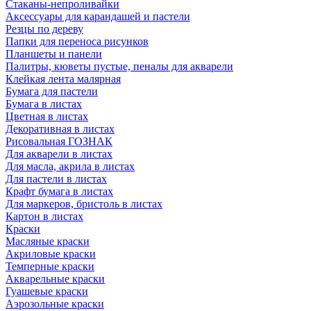
Стаканы-непроливайки
Аксессуары для карандашей и пастели
Резцы по дереву
Папки для переноса рисунков
Планшеты и панели
Палитры, кюветы пустые, пеналы для акварели
Клейкая лента малярная
Бумага для пастели
Бумага в листах
Цветная в листах
Декоративная в листах
Рисовальная ГОЗНАК
Для акварели в листах
Для масла, акрила в листах
Для пастели в листах
Крафт бумага в листах
Для маркеров, бристоль в листах
Картон в листах
Краски
Масляные краски
Акриловые краски
Темперные краски
Акварельные краски
Гуашевые краски
Аэрозольные краски