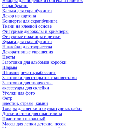
Наборы для поделок из бисера и пайеток
Скрапбукинг
Калька для скрапбукинга
Декор из картона
Конверты для скрапбукинга
Ткани на клеевой основе
Фигурные дыроколы и кримперы
Фигурные ножницы и резаки
Бумага для скрапбукинга
Наклейки для творчества
Декоративные украшения
Цветы
Заготовки для альбомов,коробки
Шармы
Штампы,печати,эмбоссинг
Заготовки для открыток с конвертами
Заготовки для творчества
аксессуары для склейки
Уголки для фото
Фетр
Блестки, стразы, камни
Товары для лепки и скульптурных работ
Доски и стеки для пластилина
Пластилин школьный
Массы для лепки детские, песок