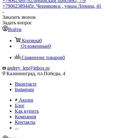
+79062389792
Ленинский проспект, 7-9
+79062389445
г. Черняховск , улица Ленина, 41
Заказать звонок
Задать вопрос
Войти
Корзина
0
Отложенные
0
Сравнение товаров
0
andrey_lep@inbox.ru
Калининград, пл.Победы, 4
Вконтакте
Instagram
Акции
Блог
Как купить
Компания
Контакты
...