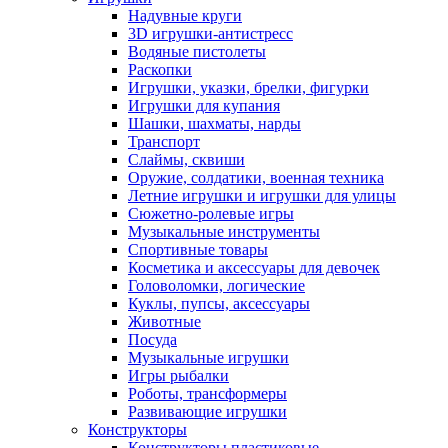
Надувные круги
3D игрушки-антистресс
Водяные пистолеты
Раскопки
Игрушки, указки, брелки, фигурки
Игрушки для купания
Шашки, шахматы, нарды
Транспорт
Слаймы, сквиши
Оружие, солдатики, военная техника
Летние игрушки и игрушки для улицы
Сюжетно-ролевые игры
Музыкальные инструменты
Спортивные товары
Косметика и аксессуары для девочек
Головоломки, логические
Куклы, пупсы, аксессуары
Животные
Посуда
Музыкальные игрушки
Игры рыбалки
Роботы, трансформеры
Развивающие игрушки
Конструкторы
Конструкторы пластиковые