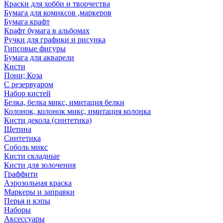
Краски для хобби и творчества
Бумага для комиксов ,маркеров
Бумага крафт
Крафт бумага в альбомах
Ручки для графики и рисунка
Гипсовые фигуры
Бумага для акварели
Кисти
Пони; Коза
С резервуаром
Набор кистей
Белка, белка микс, имитация белки
Колонок, колонок микс, имитация колонка
Кисти декола (синтетика)
Щетина
Синтетика
Соболь микс
Кисти складные
Кисти для золочения
Граффити
Аэрозольная краска
Маркеры и заправки
Перья и кэпы
Наборы
Аксессуары