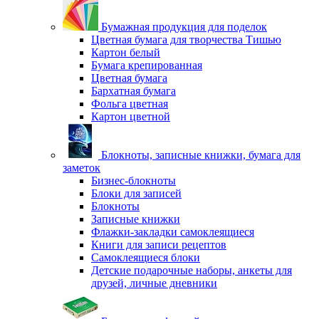
Бумажная продукция для поделок
Цветная бумага для творчества Тишью
Картон белый
Бумага крепированная
Цветная бумага
Бархатная бумага
Фольга цветная
Картон цветной
Блокноты, записные книжки, бумага для
заметок
Бизнес-блокноты
Блоки для записей
Блокноты
Записные книжки
Флажки-закладки самоклеящиеся
Книги для записи рецептов
Самоклеящиеся блоки
Детские подарочные наборы, анкеты для
друзей, личные дневники