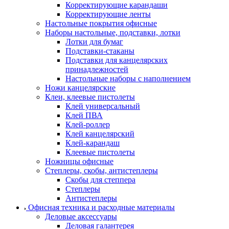
Корректирующие карандаши
Корректирующие ленты
Настольные покрытия офисные
Наборы настольные, подставки, лотки
Лотки для бумаг
Подставки-стаканы
Подставки для канцелярских
принадлежностей
Настольные наборы с наполнением
Ножи канцелярские
Клеи, клеевые пистолеты
Клей универсальный
Клей ПВА
Клей-роллер
Клей канцелярский
Клей-карандаш
Клеевые пистолеты
Ножницы офисные
Степлеры, скобы, антистеплеры
Скобы для степпера
Степлеры
Антистеплеры
Офисная техника и расходные материалы
Деловые аксессуары
Деловая галантерея