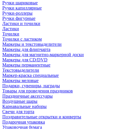
Ручки шариковые
Ручки капиллярные
Ручки-роллеры
Ручки фигурные
Ластики и точилки
Ластики
Точилки
Точилки с ластиком
Маркеры и текстовыделители
Маркеры для флипчарта
Маркеры для магнитно-маркерной доски
Маркеры для CD/DVD
Маркеры перманентные
Текстовыделители
Маркер-краска специальные
Маркеры меловые
Подарки, сувениры, награды
Товары для проведения праздников
Праздничные аксессуары
Воздушные шары
Карнавальные наборы
Свечи для торта
Поздравительные открытки и конверты
Подарочная упаковка
Упаковочная бумага