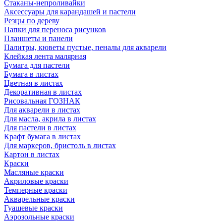
Стаканы-непроливайки
Аксессуары для карандашей и пастели
Резцы по дереву
Папки для переноса рисунков
Планшеты и панели
Палитры, кюветы пустые, пеналы для акварели
Клейкая лента малярная
Бумага для пастели
Бумага в листах
Цветная в листах
Декоративная в листах
Рисовальная ГОЗНАК
Для акварели в листах
Для масла, акрила в листах
Для пастели в листах
Крафт бумага в листах
Для маркеров, бристоль в листах
Картон в листах
Краски
Масляные краски
Акриловые краски
Темперные краски
Акварельные краски
Гуашевые краски
Аэрозольные краски