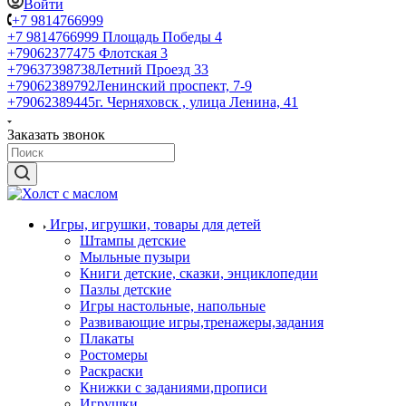
Войти
+7 9814766999
+7 9814766999
Площадь Победы 4
+79062377475
Флотская 3
+79637398738
Летний Проезд 33
+79062389792
Ленинский проспект, 7-9
+79062389445
г. Черняховск , улица Ленина, 41
Заказать звонок
Игры, игрушки, товары для детей
Штампы детские
Мыльные пузыри
Книги детские, сказки, энциклопедии
Пазлы детские
Игры настольные, напольные
Развивающие игры,тренажеры,задания
Плакаты
Ростомеры
Раскраски
Книжки с заданиями,прописи
Игрушки