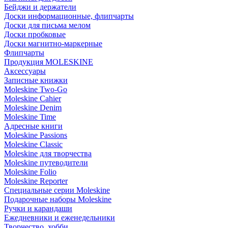
Бейджи и держатели
Доски информационные, флипчарты
Доски для письма мелом
Доски пробковые
Доски магнитно-маркерные
Флипчарты
Продукция MOLESKINE
Аксессуары
Записные книжки
Moleskine Two-Go
Moleskine Cahier
Moleskine Denim
Moleskine Time
Адресные книги
Moleskine Passions
Moleskine Classic
Moleskine для творчества
Moleskine путеводители
Moleskine Folio
Moleskine Reporter
Специальные серии Moleskine
Подарочные наборы Moleskine
Ручки и карандаши
Ежедневники и еженедельники
Творчество, хобби