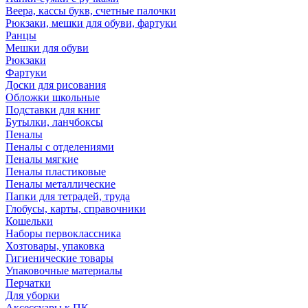
Веера, кассы букв, счетные палочки
Рюкзаки, мешки для обуви, фартуки
Ранцы
Мешки для обуви
Рюкзаки
Фартуки
Доски для рисования
Обложки школьные
Подставки для книг
Бутылки, ланчбоксы
Пеналы
Пеналы с отделениями
Пеналы мягкие
Пеналы пластиковые
Пеналы металлические
Папки для тетрадей, труда
Глобусы, карты, справочники
Кошельки
Наборы первоклассника
Хозтовары, упаковка
Гигиенические товары
Упаковочные материалы
Перчатки
Для уборки
Аксессуары к ПК