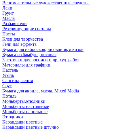
Вспомогательные художественные средства
Лаки
Грунт
Масла
Разбавители
Резервирующие составы
Пасты
Клеи для творчества
Гели для эффекта
Бумага для набросков,рисования,эскизов
Бумага из бамбука, рисовая
Заготовки для росписи и др. худ. работ
Материалы для графики
Пастель
Уголь
Сангина, сепия
Соус
Бумага для акрила, масла, Mixed Media
Поталь
Мольберты,этюдники
Мольберты настольные
Мольберты напольные
Этюдники
Карандаши цветные
Карандаши цветные штучно