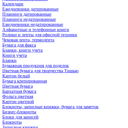
Календари
Ежедневники датированные
Планинги датированные
Планинги недатированные
Ежедневники недатированные
Алфавитные и телефонные книги
Ролики и ленты для офисной техники
Чековая лента, термолента
Бумага для факса
Бланки, книги учета
Книги учета
Бланки
Бумажная продукция для поделок
Цветная бумага для творчества Тишью
Картон белый
Бумага крепированная
Цветная бумага
Бархатная бумага
Фольга цветная
Картон цветной
Блокноты, записные книжки, бумага для заметок
Бизнес-блокноты
Блоки для записей
Блокноты
Записные книжки