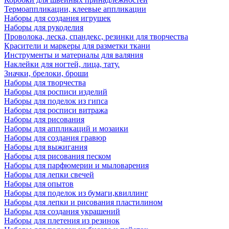
Термоаппликации, клеевые аппликации
Наборы для создания игрушек
Наборы для рукоделия
Проволока, леска, спандекс, резинки для творчества
Красители и маркеры для разметки ткани
Инструменты и материалы для валяния
Наклейки для ногтей, лица, тату.
Значки, брелоки, броши
Наборы для творчества
Наборы для росписи изделий
Наборы для поделок из гипса
Наборы для росписи витража
Наборы для рисования
Наборы для аппликаций и мозаики
Наборы для создания гравюр
Наборы для выжигания
Наборы для рисования песком
Наборы для парфюмерии и мыловарения
Наборы для лепки свечей
Наборы для опытов
Наборы для поделок из бумаги,квиллинг
Наборы для лепки и рисования пластилином
Наборы для создания украшений
Наборы для плетения из резинок