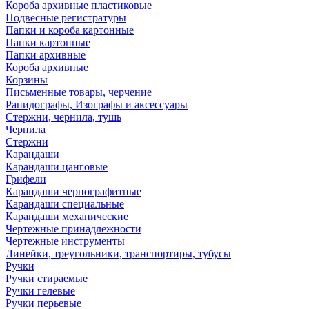
Короба архивные пластиковые
Подвесные регистратуры
Папки и короба картонные
Папки картонные
Папки архивные
Короба архивные
Корзины
Письменные товары, черчение
Рапидографы, Изографы и аксессуары
Стержни, чернила, тушь
Чернила
Стержни
Карандаши
Карандаши цанговые
Грифели
Карандаши чернографитные
Карандаши специальные
Карандаши механические
Чертежные принадлежности
Чертежные инструменты
Линейки, треугольники, транспортиры, тубусы
Ручки
Ручки стираемые
Ручки гелевые
Ручки перьевые