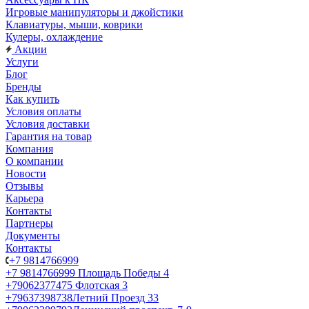
Игровые манипуляторы и джойстики
Клавиатуры, мыши, коврики
Кулеры, охлаждение
Акции
Услуги
Блог
Бренды
Как купить
Условия оплаты
Условия доставки
Гарантия на товар
Компания
О компании
Новости
Отзывы
Карьера
Контакты
Партнеры
Документы
Контакты
+7 9814766999
+7 9814766999
Площадь Победы 4
+79062377475
Флотская 3
+79637398738
Летний Проезд 33