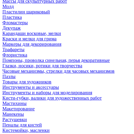
Массы для скульптурных работ
Молд
Пластилин шариковый
Пластика
Фломастеры
Декупаж
Карандаши восковые, мелки
Краски и мелки для грима
Маркеры для декорирования
Трафареты
Флористика
Помпоны, проволка синельная, перья декоративные
Глазки, носики, ротики для творчества
Часовые механизмы, стрелки для часовых механизмов
Пазлы
Товары для художников
Инструменты и аксессуары
Инструменты и наборы для моделирования
Кисти-губки, валики для художественных работ
Мастихины
Макетирование
Манекены
Растушевки
Пеналы для кистей
Кистемойки, масленки