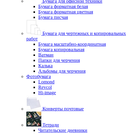
Бумага для офисной техники
Бумага форматная белая
Бумага форматная цветная
Бумага писчая
Бумага для чертежных и копировальных
работ
Бумага масштабно-координатная
Бумага копировальная
Ватман
Папки для черчения
Калька
Альбомы для черчения
Фотобумага
Lomond
Revcol
Hi-image
Конверты почтовые
Тетради
Читательские дневники