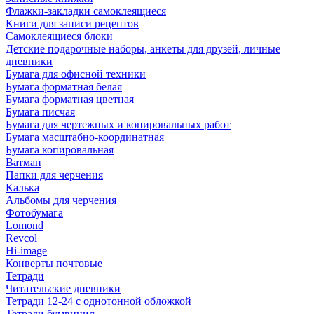
Флажки-закладки самоклеящиеся
Книги для записи рецептов
Самоклеящиеся блоки
Детские подарочные наборы, анкеты для друзей, личные
дневники
Бумага для офисной техники
Бумага форматная белая
Бумага форматная цветная
Бумага писчая
Бумага для чертежных и копировальных работ
Бумага масштабно-координатная
Бумага копировальная
Ватман
Папки для черчения
Калька
Альбомы для черчения
Фотобумага
Lomond
Revcol
Hi-image
Конверты почтовые
Тетради
Читательские дневники
Тетради 12-24 с однотонной обложкой
Тетради бумвинил