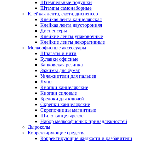
Штемпельные подушки
Штампы самонаборные
Клейкая лента, скотч, диспенсер
Клейкая лента канцелярская
Клейкая лента двусторонняя
Диспенсеры
Клейкие ленты упаковочные
Клейкие ленты декоративные
Мелкоофисные аксессуары
Шпагаты и нити
Булавки офисные
Банковская резинка
Зажимы для бумаг
Увлажнители для пальцев
Лупы
Кнопки канцелярские
Кнопки силовые
Брелоки для ключей
Скрепки канцелярские
Скрепочницы магнитные
Шило канцелярское
Набор мелкоофисных принадлежностей
Дыроколы
Корректирующие средства
Корректирующие жидкости и разбавители