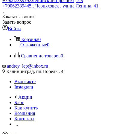
+79062389792
Ленинский проспект, 7-9
+79062389445
г. Черняховск , улица Ленина, 41
Заказать звонок
Задать вопрос
Войти
Корзина
0
Отложенные
0
Сравнение товаров
0
andrey_lep@inbox.ru
Калининград, пл.Победы, 4
Вконтакте
Instagram
Акции
Блог
Как купить
Компания
Контакты
...