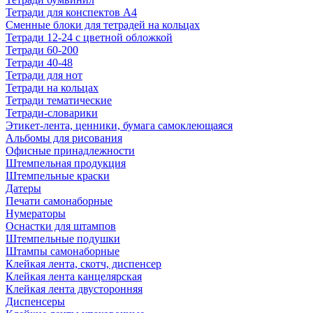
Тетради для конспектов А4
Сменные блоки для тетрадей на кольцах
Тетради 12-24 с цветной обложкой
Тетради 60-200
Тетради 40-48
Тетради для нот
Тетради на кольцах
Тетради тематические
Тетради-словарики
Этикет-лента, ценники, бумага самоклеющаяся
Альбомы для рисования
Офисные принадлежности
Штемпельная продукция
Штемпельные краски
Датеры
Печати самонаборные
Нумераторы
Оснастки для штампов
Штемпельные подушки
Штампы самонаборные
Клейкая лента, скотч, диспенсер
Клейкая лента канцелярская
Клейкая лента двусторонняя
Диспенсеры