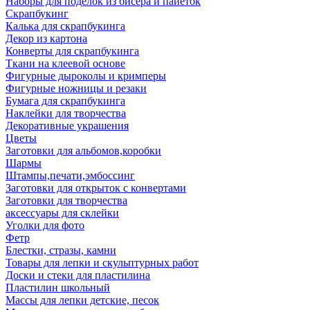
Наборы для поделок из бисера и пайеток
Скрапбукинг
Калька для скрапбукинга
Декор из картона
Конверты для скрапбукинга
Ткани на клеевой основе
Фигурные дыроколы и кримперы
Фигурные ножницы и резаки
Бумага для скрапбукинга
Наклейки для творчества
Декоративные украшения
Цветы
Заготовки для альбомов,коробки
Шармы
Штампы,печати,эмбоссинг
Заготовки для открыток с конвертами
Заготовки для творчества
аксессуары для склейки
Уголки для фото
Фетр
Блестки, стразы, камни
Товары для лепки и скульптурных работ
Доски и стеки для пластилина
Пластилин школьный
Массы для лепки детские, песок