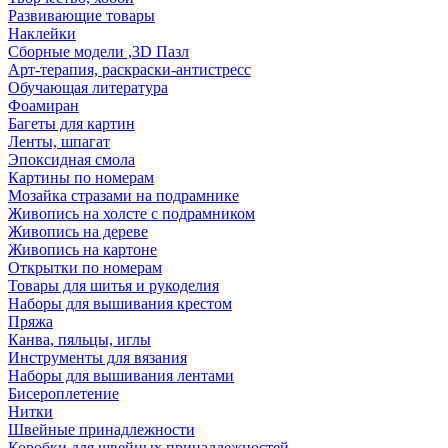
Развивающие товары
Наклейки
Сборные модели ,3D Пазл
Арт-терапия, раскраски-антистресс
Обучающая литература
Фоамиран
Багеты для картин
Ленты, шпагат
Эпоксидная смола
Картины по номерам
Мозайка стразами на подрамнике
Живопись на холсте с подрамником
Живопись на дереве
Живопись на картоне
Открытки по номерам
Товары для шитья и рукоделия
Наборы для вышивания крестом
Пряжа
Канва, пяльцы, иглы
Инструменты для вязания
Наборы для вышивания лентами
Бисероплетение
Нитки
Швейные принадлежности
Коробки для швейных принадлежностей