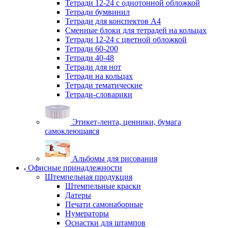
Тетради 12-24 с однотонной обложкой
Тетради бумвинил
Тетради для конспектов А4
Сменные блоки для тетрадей на кольцах
Тетради 12-24 с цветной обложкой
Тетради 60-200
Тетради 40-48
Тетради для нот
Тетради на кольцах
Тетради тематические
Тетради-словарики
Этикет-лента, ценники, бумага
самоклеющаяся
Альбомы для рисования
Офисные принадлежности
Штемпельная продукция
Штемпельные краски
Датеры
Печати самонаборные
Нумераторы
Оснастки для штампов