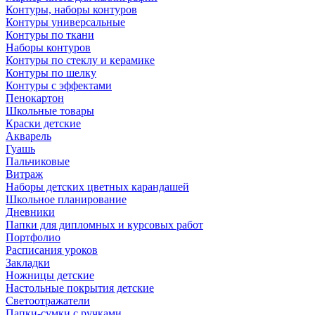
Контуры, наборы контуров
Контуры универсальные
Контуры по ткани
Наборы контуров
Контуры по стеклу и керамике
Контуры по шелку
Контуры с эффектами
Пенокартон
Школьные товары
Краски детские
Акварель
Гуашь
Пальчиковые
Витраж
Наборы детских цветных карандашей
Школьное планирование
Дневники
Папки для дипломных и курсовых работ
Портфолио
Расписания уроков
Закладки
Ножницы детские
Настольные покрытия детские
Светоотражатели
Папки-сумки с ручками