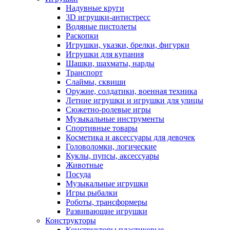
Надувные круги
3D игрушки-антистресс
Водяные пистолеты
Раскопки
Игрушки, указки, брелки, фигурки
Игрушки для купания
Шашки, шахматы, нарды
Транспорт
Слаймы, сквиши
Оружие, солдатики, военная техника
Летние игрушки и игрушки для улицы
Сюжетно-ролевые игры
Музыкальные инструменты
Спортивные товары
Косметика и аксессуары для девочек
Головоломки, логические
Куклы, пупсы, аксессуары
Животные
Посуда
Музыкальные игрушки
Игры рыбалки
Роботы, трансформеры
Развивающие игрушки
Конструкторы
Конструкторы пластиковые