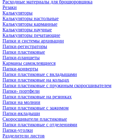
Расходные материалы для брошюровщика
Резаки
Калькуляторы
Калькуляторы настольные
Калькуляторы карманные
Калькуляторы научные
Калькуляторы печатающие
Папки и системы архивации
Папки-регистраторы
Папки пластиковые
Папки-планшеты
Карманы самоклеящиеся
Папки-конверты
Папки пластиковые с вкладышами
Папки пластиковые на кольцах
Папки пластиковые с пружиным скоросшивателем
Папки- портфели
Папки пластиковые на резинках
Папки на молнии
Папки пластиковые с зажимом
Папки-вкладыши
Скоросшиватели пластиковые
Папки пластиковые с отделениями
Папки-уголки
Разделители листов