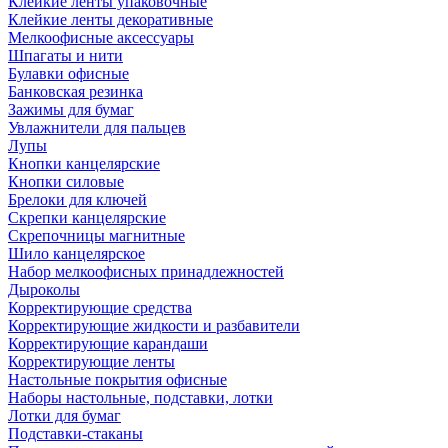
Клейкие ленты упаковочные
Клейкие ленты декоративные
Мелкоофисные аксессуары
Шпагаты и нити
Булавки офисные
Банковская резинка
Зажимы для бумаг
Увлажнители для пальцев
Лупы
Кнопки канцелярские
Кнопки силовые
Брелоки для ключей
Скрепки канцелярские
Скрепочницы магнитные
Шило канцелярское
Набор мелкоофисных принадлежностей
Дыроколы
Корректирующие средства
Корректирующие жидкости и разбавители
Корректирующие карандаши
Корректирующие ленты
Настольные покрытия офисные
Наборы настольные, подставки, лотки
Лотки для бумаг
Подставки-стаканы