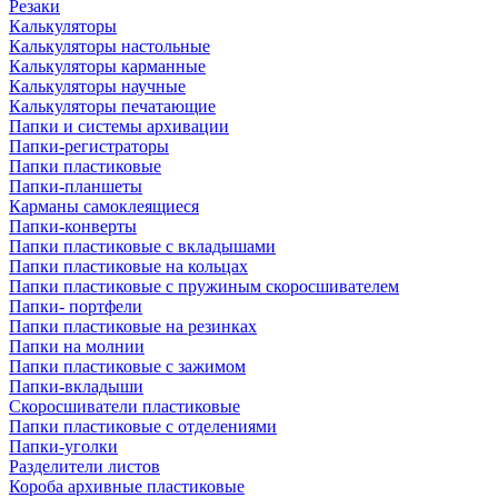
Резаки
Калькуляторы
Калькуляторы настольные
Калькуляторы карманные
Калькуляторы научные
Калькуляторы печатающие
Папки и системы архивации
Папки-регистраторы
Папки пластиковые
Папки-планшеты
Карманы самоклеящиеся
Папки-конверты
Папки пластиковые с вкладышами
Папки пластиковые на кольцах
Папки пластиковые с пружиным скоросшивателем
Папки- портфели
Папки пластиковые на резинках
Папки на молнии
Папки пластиковые с зажимом
Папки-вкладыши
Скоросшиватели пластиковые
Папки пластиковые с отделениями
Папки-уголки
Разделители листов
Короба архивные пластиковые