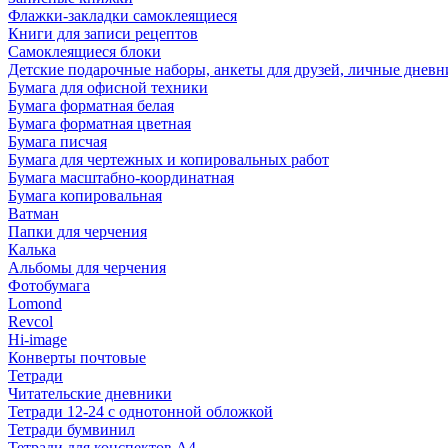
Флажки-закладки самоклеящиеся
Книги для записи рецептов
Самоклеящиеся блоки
Детские подарочные наборы, анкеты для друзей, личные днев
Бумага для офисной техники
Бумага форматная белая
Бумага форматная цветная
Бумага писчая
Бумага для чертежных и копировальных работ
Бумага масштабно-координатная
Бумага копировальная
Ватман
Папки для черчения
Калька
Альбомы для черчения
Фотобумага
Lomond
Revcol
Hi-image
Конверты почтовые
Тетради
Читательские дневники
Тетради 12-24 с однотонной обложкой
Тетради бумвинил
Тетради для конспектов А4