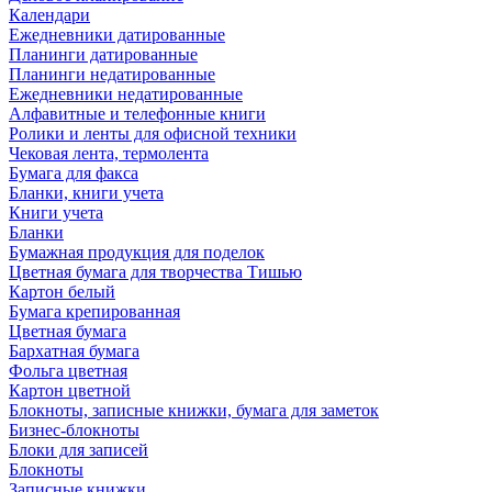
Календари
Ежедневники датированные
Планинги датированные
Планинги недатированные
Ежедневники недатированные
Алфавитные и телефонные книги
Ролики и ленты для офисной техники
Чековая лента, термолента
Бумага для факса
Бланки, книги учета
Книги учета
Бланки
Бумажная продукция для поделок
Цветная бумага для творчества Тишью
Картон белый
Бумага крепированная
Цветная бумага
Бархатная бумага
Фольга цветная
Картон цветной
Блокноты, записные книжки, бумага для заметок
Бизнес-блокноты
Блоки для записей
Блокноты
Записные книжки