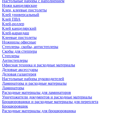
Настольные наборы с наполнением
Ножи канцелярские
Клеи, клеевые пистолеты
Клей универсальный
Клей ПВА
Клей-роллер
Клей канцелярский
Клей-карандаш
Клеевые пистолеты
Ножницы офисные
Степлеры, скобы, антистеплеры
Скобы для степпера
Степлеры
Антистеплеры
Офисная техника и расходные материалы
Деловые аксессуары
Деловая галантерея
Настольные наборы руководителей
Ламинаторы и расходные материалы
Ламинаторы
Расходные материалы для ламинаторов
Уничтожители документов и расходные материалы
Брошюровщики и расходные материалы для переплета
Брошюровщик
Расходные материалы для брошюровщика