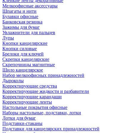
Клейкие ленты декоративные
Мелкоофисные аксессуары
Шпагаты и нити
Булавки офисные
Банковская резинка
Зажимы для бумаг
Увлажнители для пальцев
Лупы
Кнопки канцелярские
Кнопки силовые
Брелоки для ключей
Скрепки канцелярские
Скрепочницы магнитные
Шило канцелярское
Набор мелкоофисных принадлежностей
Дыроколы
Корректирующие средства
Корректирующие жидкости и разбавители
Корректирующие карандаши
Корректирующие ленты
Настольные покрытия офисные
Наборы настольные, подставки, лотки
Лотки для бумаг
Подставки-стаканы
Подставки для канцелярских принадлежностей