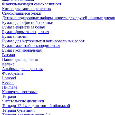
Флажки-закладки самоклеящиеся
Книги для записи рецептов
Самоклеящиеся блоки
Детские подарочные наборы, анкеты для друзей, личные днев
Бумага для офисной техники
Бумага форматная белая
Бумага форматная цветная
Бумага писчая
Бумага для чертежных и копировальных работ
Бумага масштабно-координатная
Бумага копировальная
Ватман
Папки для черчения
Калька
Альбомы для черчения
Фотобумага
Lomond
Revcol
Hi-image
Конверты почтовые
Тетради
Читательские дневники
Тетради 12-24 с однотонной обложкой
Тетради бумвинил
Тетради для конспектов А4