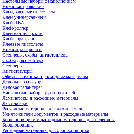
Настольные наборы с наполнением
Ножи канцелярские
Клеи, клеевые пистолеты
Клей универсальный
Клей ПВА
Клей-роллер
Клей канцелярский
Клей-карандаш
Клеевые пистолеты
Ножницы офисные
Степлеры, скобы, антистеплеры
Скобы для степпера
Степлеры
Антистеплеры
Офисная техника и расходные материалы
Деловые аксессуары
Деловая галантерея
Настольные наборы руководителей
Ламинаторы и расходные материалы
Ламинаторы
Расходные материалы для ламинаторов
Уничтожители документов и расходные материалы
Брошюровщики и расходные материалы для переплета
Брошюровщик
Расходные материалы для брошюровщика