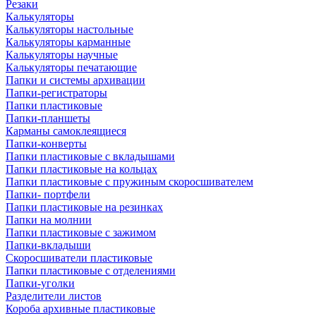
Резаки
Калькуляторы
Калькуляторы настольные
Калькуляторы карманные
Калькуляторы научные
Калькуляторы печатающие
Папки и системы архивации
Папки-регистраторы
Папки пластиковые
Папки-планшеты
Карманы самоклеящиеся
Папки-конверты
Папки пластиковые с вкладышами
Папки пластиковые на кольцах
Папки пластиковые с пружиным скоросшивателем
Папки- портфели
Папки пластиковые на резинках
Папки на молнии
Папки пластиковые с зажимом
Папки-вкладыши
Скоросшиватели пластиковые
Папки пластиковые с отделениями
Папки-уголки
Разделители листов
Короба архивные пластиковые