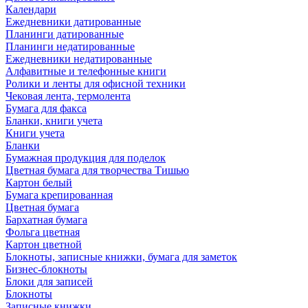
Календари
Ежедневники датированные
Планинги датированные
Планинги недатированные
Ежедневники недатированные
Алфавитные и телефонные книги
Ролики и ленты для офисной техники
Чековая лента, термолента
Бумага для факса
Бланки, книги учета
Книги учета
Бланки
Бумажная продукция для поделок
Цветная бумага для творчества Тишью
Картон белый
Бумага крепированная
Цветная бумага
Бархатная бумага
Фольга цветная
Картон цветной
Блокноты, записные книжки, бумага для заметок
Бизнес-блокноты
Блоки для записей
Блокноты
Записные книжки