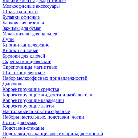
Клейкие ленты декоративные
Мелкоофисные аксессуары
Шпагаты и нити
Булавки офисные
Банковская резинка
Зажимы для бумаг
Увлажнители для пальцев
Лупы
Кнопки канцелярские
Кнопки силовые
Брелоки для ключей
Скрепки канцелярские
Скрепочницы магнитные
Шило канцелярское
Набор мелкоофисных принадлежностей
Дыроколы
Корректирующие средства
Корректирующие жидкости и разбавители
Корректирующие карандаши
Корректирующие ленты
Настольные покрытия офисные
Наборы настольные, подставки, лотки
Лотки для бумаг
Подставки-стаканы
Подставки для канцелярских принадлежностей