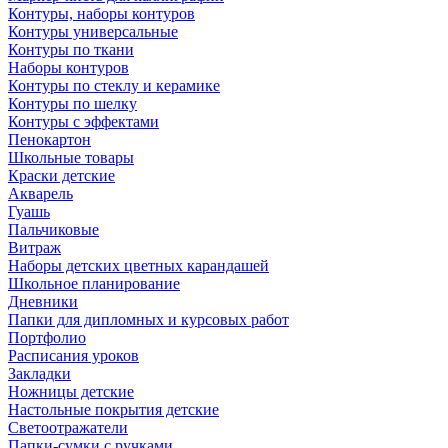
Контуры, наборы контуров
Контуры универсальные
Контуры по ткани
Наборы контуров
Контуры по стеклу и керамике
Контуры по шелку
Контуры с эффектами
Пенокартон
Школьные товары
Краски детские
Акварель
Гуашь
Пальчиковые
Витраж
Наборы детских цветных карандашей
Школьное планирование
Дневники
Папки для дипломных и курсовых работ
Портфолио
Расписания уроков
Закладки
Ножницы детские
Настольные покрытия детские
Светоотражатели
Папки-сумки с ручками