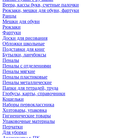
Веера, кассы букв, счетные палочки
Рюкзаки, мешки для обуви, фартуки
Ранцы
Мешки для обуви
Рюкзаки
Фартуки
Доски для рисования
Обложки школьные
Подставки для книг
Бутылки, ланчбоксы
Пеналы
Пеналы с отделениями
Пеналы мягкие
Пеналы пластиковые
Пеналы металлические
Папки для тетрадей, труда
Глобусы, карты, справочники
Кошельки
Наборы первоклассника
Хозтовары, упаковка
Гигиенические товары
Упаковочные материалы
Перчатки
Для уборки
Аксессуары к ПК