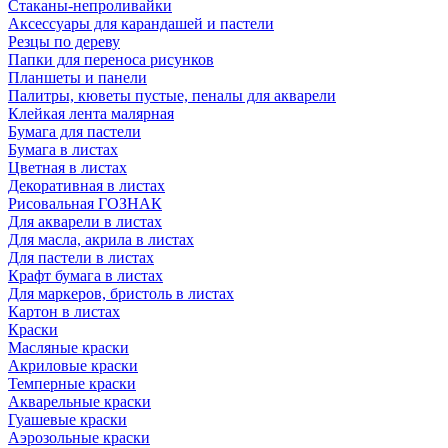
Стаканы-непроливайки
Аксессуары для карандашей и пастели
Резцы по дереву
Папки для переноса рисунков
Планшеты и панели
Палитры, кюветы пустые, пеналы для акварели
Клейкая лента малярная
Бумага для пастели
Бумага в листах
Цветная в листах
Декоративная в листах
Рисовальная ГОЗНАК
Для акварели в листах
Для масла, акрила в листах
Для пастели в листах
Крафт бумага в листах
Для маркеров, бристоль в листах
Картон в листах
Краски
Масляные краски
Акриловые краски
Темперные краски
Акварельные краски
Гуашевые краски
Аэрозольные краски