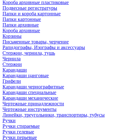
Короба архивные пластиковые
Подвесные регистратуры
Папки и короба картонные
Папки картонные
Папки архивные
Короба архивные
Корзины
Письменные товары, черчение
Рапидографы, Изографы и аксессуары
Стержни, чернила, тушь
Чернила
Стержни
Карандаши
Карандаши цанговые
Грифели
Карандаши чернографитные
Карандаши специальные
Карандаши механические
Чертежные принадлежности
Чертежные инструменты
Линейки, треугольники, транспортиры, тубусы
Ручки
Ручки стираемые
Ручки гелевые
Ручки перьевые