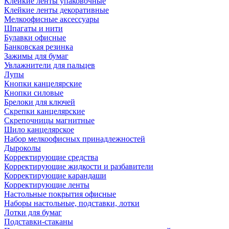
Клейкие ленты упаковочные
Клейкие ленты декоративные
Мелкоофисные аксессуары
Шпагаты и нити
Булавки офисные
Банковская резинка
Зажимы для бумаг
Увлажнители для пальцев
Лупы
Кнопки канцелярские
Кнопки силовые
Брелоки для ключей
Скрепки канцелярские
Скрепочницы магнитные
Шило канцелярское
Набор мелкоофисных принадлежностей
Дыроколы
Корректирующие средства
Корректирующие жидкости и разбавители
Корректирующие карандаши
Корректирующие ленты
Настольные покрытия офисные
Наборы настольные, подставки, лотки
Лотки для бумаг
Подставки-стаканы