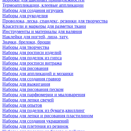
Термоаппликации, клеевые аппликации
Наборы для создания игрушек
Наборы для рукоделия
Проволока, леска, спандекс, резинки для творчества
Красители и маркеры для разметки ткани
Инструменты и материалы для валяния
Наклейки для ногтей, лица, тату.
Значки, брелоки, броши
Наборы для творчества
Наборы для росписи изделий
Наборы для поделок из гипса
Наборы для росписи витража
Наборы для рисования
Наборы для аппликаций и мозаики
Наборы для создания гравюр
Наборы для выжигания
Наборы для рисования песком
Наборы для парфюмерии и мыловарения
Наборы для лепки свечей
Наборы для опытов
Наборы для поделок из бумаги,квиллинг
Наборы для лепки и рисования пластилином
Наборы для создания украшений
Наборы для плетения из резинок