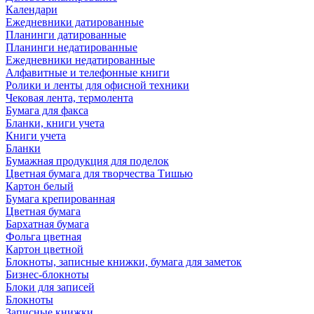
Календари
Ежедневники датированные
Планинги датированные
Планинги недатированные
Ежедневники недатированные
Алфавитные и телефонные книги
Ролики и ленты для офисной техники
Чековая лента, термолента
Бумага для факса
Бланки, книги учета
Книги учета
Бланки
Бумажная продукция для поделок
Цветная бумага для творчества Тишью
Картон белый
Бумага крепированная
Цветная бумага
Бархатная бумага
Фольга цветная
Картон цветной
Блокноты, записные книжки, бумага для заметок
Бизнес-блокноты
Блоки для записей
Блокноты
Записные книжки