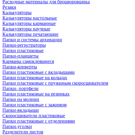
Расходные материалы для брошюровщика
Резаки
Калькуляторы
Калькуляторы настольные
Калькуляторы карманные
Калькуляторы научные
Калькуляторы печатающие
Папки и системы архивации
Папки-регистраторы
Папки пластиковые
Папки-планшеты
Карманы самоклеящиеся
Папки-конверты
Папки пластиковые с вкладышами
Папки пластиковые на кольцах
Папки пластиковые с пружиным скоросшивателем
Папки- портфели
Папки пластиковые на резинках
Папки на молнии
Папки пластиковые с зажимом
Папки-вкладыши
Скоросшиватели пластиковые
Папки пластиковые с отделениями
Папки-уголки
Разделители листов