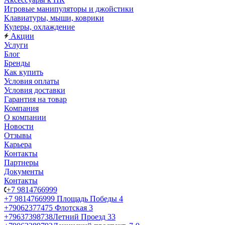
Игровые манипуляторы и джойстики
Клавиатуры, мыши, коврики
Кулеры, охлаждение
Акции
Услуги
Блог
Бренды
Как купить
Условия оплаты
Условия доставки
Гарантия на товар
Компания
О компании
Новости
Отзывы
Карьера
Контакты
Партнеры
Документы
Контакты
+7 9814766999
+7 9814766999
Площадь Победы 4
+79062377475
Флотская 3
+79637398738
Летний Проезд 33