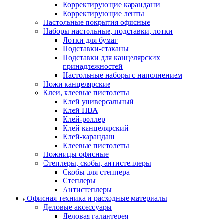
Корректирующие карандаши
Корректирующие ленты
Настольные покрытия офисные
Наборы настольные, подставки, лотки
Лотки для бумаг
Подставки-стаканы
Подставки для канцелярских
принадлежностей
Настольные наборы с наполнением
Ножи канцелярские
Клеи, клеевые пистолеты
Клей универсальный
Клей ПВА
Клей-роллер
Клей канцелярский
Клей-карандаш
Клеевые пистолеты
Ножницы офисные
Степлеры, скобы, антистеплеры
Скобы для степпера
Степлеры
Антистеплеры
Офисная техника и расходные материалы
Деловые аксессуары
Деловая галантерея