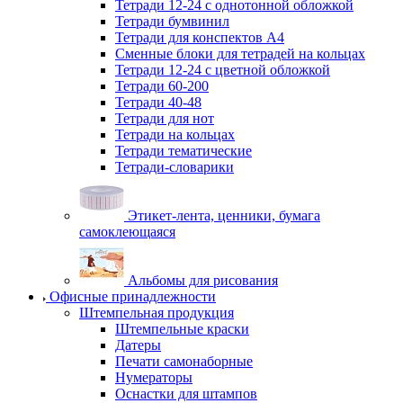
Тетради 12-24 с однотонной обложкой
Тетради бумвинил
Тетради для конспектов А4
Сменные блоки для тетрадей на кольцах
Тетради 12-24 с цветной обложкой
Тетради 60-200
Тетради 40-48
Тетради для нот
Тетради на кольцах
Тетради тематические
Тетради-словарики
Этикет-лента, ценники, бумага
самоклеющаяся
Альбомы для рисования
Офисные принадлежности
Штемпельная продукция
Штемпельные краски
Датеры
Печати самонаборные
Нумераторы
Оснастки для штампов