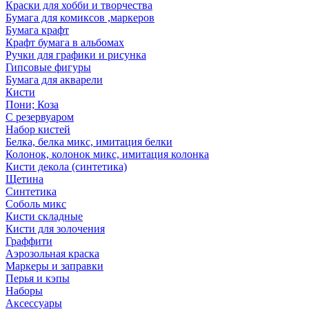
Краски для хобби и творчества
Бумага для комиксов ,маркеров
Бумага крафт
Крафт бумага в альбомах
Ручки для графики и рисунка
Гипсовые фигуры
Бумага для акварели
Кисти
Пони; Коза
С резервуаром
Набор кистей
Белка, белка микс, имитация белки
Колонок, колонок микс, имитация колонка
Кисти декола (синтетика)
Щетина
Синтетика
Соболь микс
Кисти складные
Кисти для золочения
Граффити
Аэрозольная краска
Маркеры и заправки
Перья и кэпы
Наборы
Аксессуары