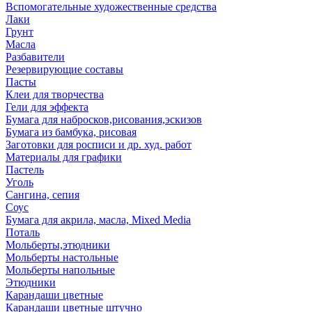
Вспомогательные художественные средства
Лаки
Грунт
Масла
Разбавители
Резервирующие составы
Пасты
Клеи для творчества
Гели для эффекта
Бумага для набросков,рисования,эскизов
Бумага из бамбука, рисовая
Заготовки для росписи и др. худ. работ
Материалы для графики
Пастель
Уголь
Сангина, сепия
Соус
Бумага для акрила, масла, Mixed Media
Поталь
Мольберты,этюдники
Мольберты настольные
Мольберты напольные
Этюдники
Карандаши цветные
Карандаши цветные штучно