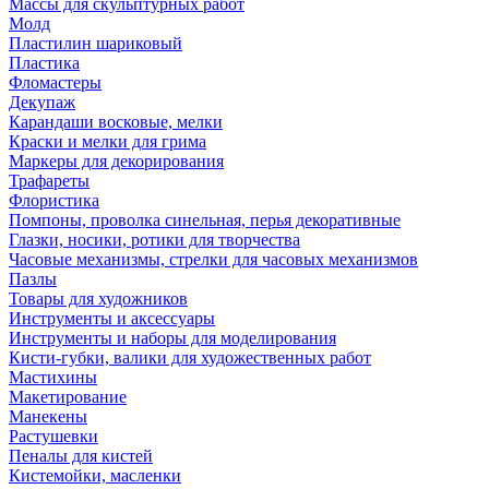
Массы для скульптурных работ
Молд
Пластилин шариковый
Пластика
Фломастеры
Декупаж
Карандаши восковые, мелки
Краски и мелки для грима
Маркеры для декорирования
Трафареты
Флористика
Помпоны, проволка синельная, перья декоративные
Глазки, носики, ротики для творчества
Часовые механизмы, стрелки для часовых механизмов
Пазлы
Товары для художников
Инструменты и аксессуары
Инструменты и наборы для моделирования
Кисти-губки, валики для художественных работ
Мастихины
Макетирование
Манекены
Растушевки
Пеналы для кистей
Кистемойки, масленки