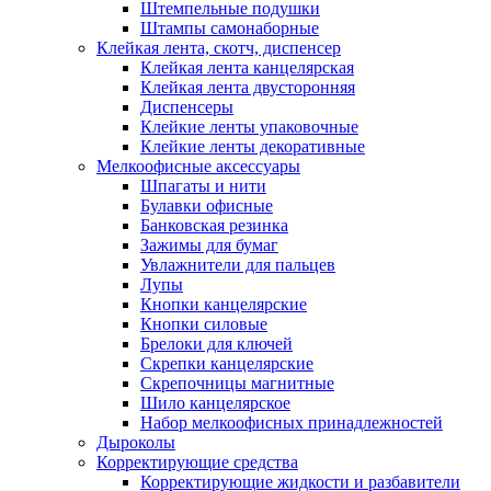
Штемпельные подушки
Штампы самонаборные
Клейкая лента, скотч, диспенсер
Клейкая лента канцелярская
Клейкая лента двусторонняя
Диспенсеры
Клейкие ленты упаковочные
Клейкие ленты декоративные
Мелкоофисные аксессуары
Шпагаты и нити
Булавки офисные
Банковская резинка
Зажимы для бумаг
Увлажнители для пальцев
Лупы
Кнопки канцелярские
Кнопки силовые
Брелоки для ключей
Скрепки канцелярские
Скрепочницы магнитные
Шило канцелярское
Набор мелкоофисных принадлежностей
Дыроколы
Корректирующие средства
Корректирующие жидкости и разбавители