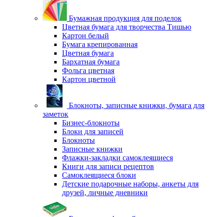
Бумажная продукция для поделок
Цветная бумага для творчества Тишью
Картон белый
Бумага крепированная
Цветная бумага
Бархатная бумага
Фольга цветная
Картон цветной
Блокноты, записные книжки, бумага для
заметок
Бизнес-блокноты
Блоки для записей
Блокноты
Записные книжки
Флажки-закладки самоклеящиеся
Книги для записи рецептов
Самоклеящиеся блоки
Детские подарочные наборы, анкеты для
друзей, личные дневники