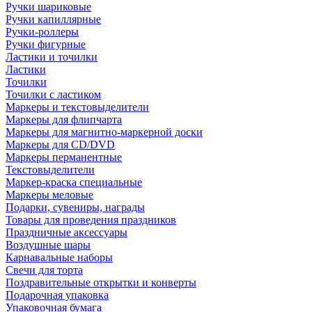
Ручки шариковые
Ручки капиллярные
Ручки-роллеры
Ручки фигурные
Ластики и точилки
Ластики
Точилки
Точилки с ластиком
Маркеры и текстовыделители
Маркеры для флипчарта
Маркеры для магнитно-маркерной доски
Маркеры для CD/DVD
Маркеры перманентные
Текстовыделители
Маркер-краска специальные
Маркеры меловые
Подарки, сувениры, награды
Товары для проведения праздников
Праздничные аксессуары
Воздушные шары
Карнавальные наборы
Свечи для торта
Поздравительные открытки и конверты
Подарочная упаковка
Упаковочная бумага