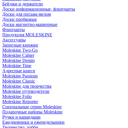
Бейджи и держатели
Доски информационные, флипчарты
Доски для письма мелом
Доски пробковые
Доски магнитно-маркерные
Флипчарты
Продукция MOLESKINE
Аксессуары
Записные книжки
Moleskine Two-Go
Moleskine Cahier
Moleskine Denim
Moleskine Time
Адресные книги
Moleskine Passions
Moleskine Classic
Moleskine для творчества
Moleskine путеводители
Moleskine Folio
Moleskine Reporter
Специальные серии Moleskine
Подарочные наборы Moleskine
Ручки и карандаши
Ежедневники и еженедельники
Творчество, хобби