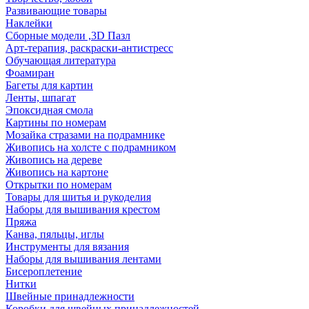
Развивающие товары
Наклейки
Сборные модели ,3D Пазл
Арт-терапия, раскраски-антистресс
Обучающая литература
Фоамиран
Багеты для картин
Ленты, шпагат
Эпоксидная смола
Картины по номерам
Мозайка стразами на подрамнике
Живопись на холсте с подрамником
Живопись на дереве
Живопись на картоне
Открытки по номерам
Товары для шитья и рукоделия
Наборы для вышивания крестом
Пряжа
Канва, пяльцы, иглы
Инструменты для вязания
Наборы для вышивания лентами
Бисероплетение
Нитки
Швейные принадлежности
Коробки для швейных принадлежностей