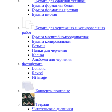
Бумага для офисной техники
Бумага форматная белая
Бумага форматная цветная
Бумага писчая
Бумага для чертежных и копировальных
работ
Бумага масштабно-координатная
Бумага копировальная
Ватман
Папки для черчения
Калька
Альбомы для черчения
Фотобумага
Lomond
Revcol
Hi-image
Конверты почтовые
Тетради
Читательские дневники