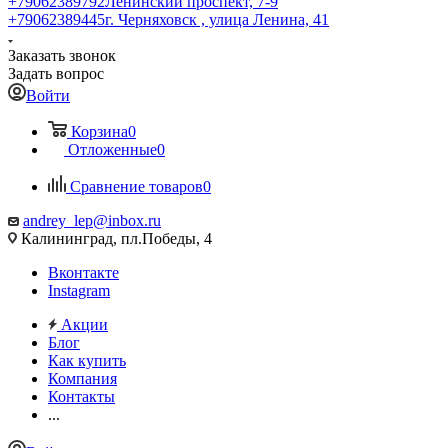
+79062389792
Ленинский проспект, 7-9
+79062389445
г. Черняховск , улица Ленина, 41
Заказать звонок
Задать вопрос
Войти
Корзина
0
Отложенные
0
Сравнение товаров
0
andrey_lep@inbox.ru
Калининград, пл.Победы, 4
Вконтакте
Instagram
Акции
Блог
Как купить
Компания
Контакты
...