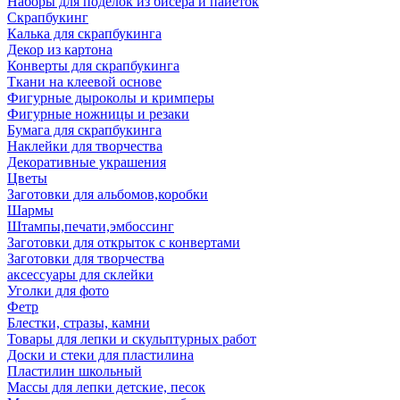
Наборы для поделок из бисера и пайеток
Скрапбукинг
Калька для скрапбукинга
Декор из картона
Конверты для скрапбукинга
Ткани на клеевой основе
Фигурные дыроколы и кримперы
Фигурные ножницы и резаки
Бумага для скрапбукинга
Наклейки для творчества
Декоративные украшения
Цветы
Заготовки для альбомов,коробки
Шармы
Штампы,печати,эмбоссинг
Заготовки для открыток с конвертами
Заготовки для творчества
аксессуары для склейки
Уголки для фото
Фетр
Блестки, стразы, камни
Товары для лепки и скульптурных работ
Доски и стеки для пластилина
Пластилин школьный
Массы для лепки детские, песок