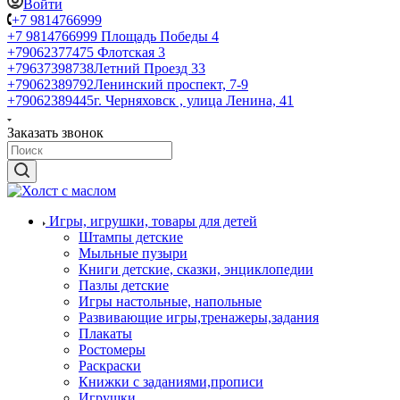
Войти
+7 9814766999
+7 9814766999
Площадь Победы 4
+79062377475
Флотская 3
+79637398738
Летний Проезд 33
+79062389792
Ленинский проспект, 7-9
+79062389445
г. Черняховск , улица Ленина, 41
Заказать звонок
Игры, игрушки, товары для детей
Штампы детские
Мыльные пузыри
Книги детские, сказки, энциклопедии
Пазлы детские
Игры настольные, напольные
Развивающие игры,тренажеры,задания
Плакаты
Ростомеры
Раскраски
Книжки с заданиями,прописи
Игрушки