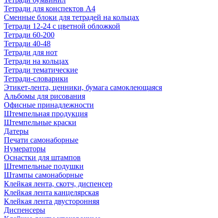
Тетради для конспектов А4
Сменные блоки для тетрадей на кольцах
Тетради 12-24 с цветной обложкой
Тетради 60-200
Тетради 40-48
Тетради для нот
Тетради на кольцах
Тетради тематические
Тетради-словарики
Этикет-лента, ценники, бумага самоклеющаяся
Альбомы для рисования
Офисные принадлежности
Штемпельная продукция
Штемпельные краски
Датеры
Печати самонаборные
Нумераторы
Оснастки для штампов
Штемпельные подушки
Штампы самонаборные
Клейкая лента, скотч, диспенсер
Клейкая лента канцелярская
Клейкая лента двусторонняя
Диспенсеры