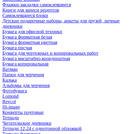
Флажки-закладки самоклеящиеся
Книги для записи рецептов
Самоклеящиеся блоки
Детские подарочные наборы, анкеты для друзей, личные
дневники
Бумага для офисной техники
Бумага форматная белая
Бумага форматная цветная
Бумага писчая
Бумага для чертежных и копировальных работ
Бумага масштабно-координатная
Бумага копировальная
Ватман
Папки для черчения
Калька
Альбомы для черчения
Фотобумага
Lomond
Revcol
Hi-image
Конверты почтовые
Тетради
Читательские дневники
Тетради 12-24 с однотонной обложкой
Тетради бумвинил