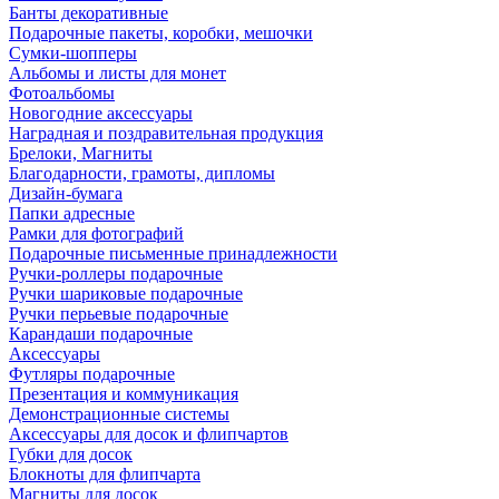
Банты декоративные
Подарочные пакеты, коробки, мешочки
Сумки-шопперы
Альбомы и листы для монет
Фотоальбомы
Новогодние аксессуары
Наградная и поздравительная продукция
Брелоки, Магниты
Благодарности, грамоты, дипломы
Дизайн-бумага
Папки адресные
Рамки для фотографий
Подарочные письменные принадлежности
Ручки-роллеры подарочные
Ручки шариковые подарочные
Ручки перьевые подарочные
Карандаши подарочные
Аксессуары
Футляры подарочные
Презентация и коммуникация
Демонстрационные системы
Аксессуары для досок и флипчартов
Губки для досок
Блокноты для флипчарта
Магниты для досок