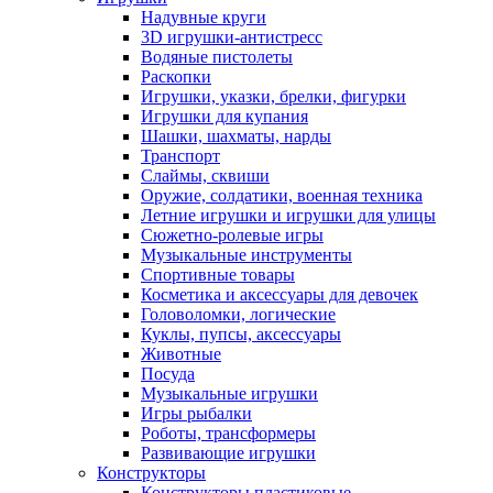
Надувные круги
3D игрушки-антистресс
Водяные пистолеты
Раскопки
Игрушки, указки, брелки, фигурки
Игрушки для купания
Шашки, шахматы, нарды
Транспорт
Слаймы, сквиши
Оружие, солдатики, военная техника
Летние игрушки и игрушки для улицы
Сюжетно-ролевые игры
Музыкальные инструменты
Спортивные товары
Косметика и аксессуары для девочек
Головоломки, логические
Куклы, пупсы, аксессуары
Животные
Посуда
Музыкальные игрушки
Игры рыбалки
Роботы, трансформеры
Развивающие игрушки
Конструкторы
Конструкторы пластиковые