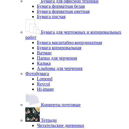
Бумага для офисной техники
Бумага форматная белая
Бумага форматная цветная
Бумага писчая
Бумага для чертежных и копировальных
работ
Бумага масштабно-координатная
Бумага копировальная
Ватман
Папки для черчения
Калька
Альбомы для черчения
Фотобумага
Lomond
Revcol
Hi-image
Конверты почтовые
Тетради
Читательские дневники