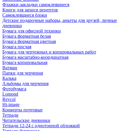
Флажки-закладки самоклеящиеся
Книги для записи рецептов
Самоклеящиеся блоки
Детские подарочные наборы, анкеты для друзей, личные
дневники
Бумага для офисной техники
Бумага форматная белая
Бумага форматная цветная
Бумага писчая
Бумага для чертежных и копировальных работ
Бумага масштабно-координатная
Бумага копировальная
Ватман
Папки для черчения
Калька
Альбомы для черчения
Фотобумага
Lomond
Revcol
Hi-image
Конверты почтовые
Тетради
Читательские дневники
Тетради 12-24 с однотонной обложкой
Тетради бумвинил