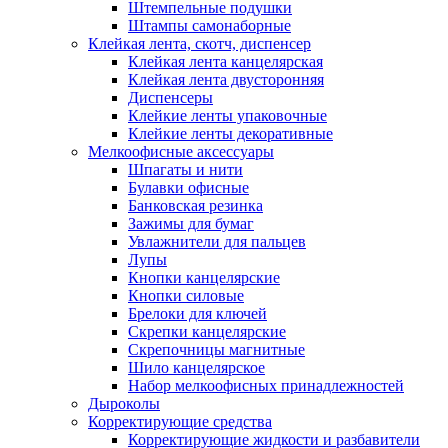
Штемпельные подушки
Штампы самонаборные
Клейкая лента, скотч, диспенсер
Клейкая лента канцелярская
Клейкая лента двусторонняя
Диспенсеры
Клейкие ленты упаковочные
Клейкие ленты декоративные
Мелкоофисные аксессуары
Шпагаты и нити
Булавки офисные
Банковская резинка
Зажимы для бумаг
Увлажнители для пальцев
Лупы
Кнопки канцелярские
Кнопки силовые
Брелоки для ключей
Скрепки канцелярские
Скрепочницы магнитные
Шило канцелярское
Набор мелкоофисных принадлежностей
Дыроколы
Корректирующие средства
Корректирующие жидкости и разбавители