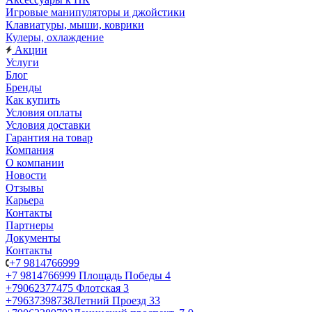
Игровые манипуляторы и джойстики
Клавиатуры, мыши, коврики
Кулеры, охлаждение
Акции
Услуги
Блог
Бренды
Как купить
Условия оплаты
Условия доставки
Гарантия на товар
Компания
О компании
Новости
Отзывы
Карьера
Контакты
Партнеры
Документы
Контакты
+7 9814766999
+7 9814766999
Площадь Победы 4
+79062377475
Флотская 3
+79637398738
Летний Проезд 33