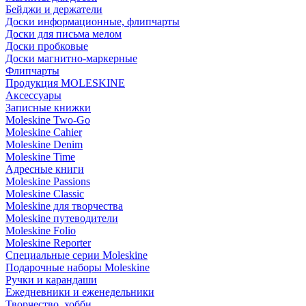
Бейджи и держатели
Доски информационные, флипчарты
Доски для письма мелом
Доски пробковые
Доски магнитно-маркерные
Флипчарты
Продукция MOLESKINE
Аксессуары
Записные книжки
Moleskine Two-Go
Moleskine Cahier
Moleskine Denim
Moleskine Time
Адресные книги
Moleskine Passions
Moleskine Classic
Moleskine для творчества
Moleskine путеводители
Moleskine Folio
Moleskine Reporter
Специальные серии Moleskine
Подарочные наборы Moleskine
Ручки и карандаши
Ежедневники и еженедельники
Творчество, хобби