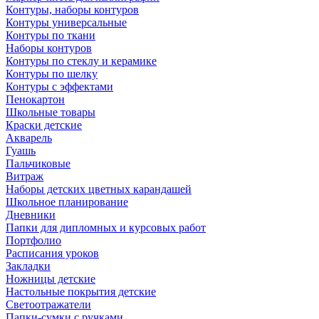
Контуры, наборы контуров
Контуры универсальные
Контуры по ткани
Наборы контуров
Контуры по стеклу и керамике
Контуры по шелку
Контуры с эффектами
Пенокартон
Школьные товары
Краски детские
Акварель
Гуашь
Пальчиковые
Витраж
Наборы детских цветных карандашей
Школьное планирование
Дневники
Папки для дипломных и курсовых работ
Портфолио
Расписания уроков
Закладки
Ножницы детские
Настольные покрытия детские
Светоотражатели
Папки-сумки с ручками