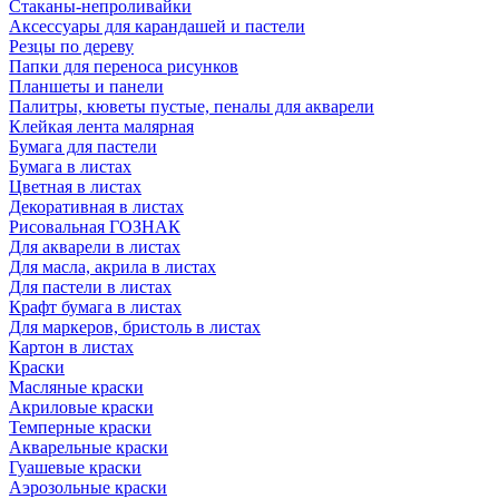
Стаканы-непроливайки
Аксессуары для карандашей и пастели
Резцы по дереву
Папки для переноса рисунков
Планшеты и панели
Палитры, кюветы пустые, пеналы для акварели
Клейкая лента малярная
Бумага для пастели
Бумага в листах
Цветная в листах
Декоративная в листах
Рисовальная ГОЗНАК
Для акварели в листах
Для масла, акрила в листах
Для пастели в листах
Крафт бумага в листах
Для маркеров, бристоль в листах
Картон в листах
Краски
Масляные краски
Акриловые краски
Темперные краски
Акварельные краски
Гуашевые краски
Аэрозольные краски