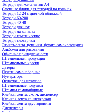
Тетради для конспектов А4
Сменные блоки для тетрадей на кольцах
Тетради 12-24 с цветной обложкой
Тетради 60-200
Тетради 40-48
Тетради для нот
Тетради на кольцах
Тетради тематические
Тетради-словарики
Этикет-лента, ценники, бумага самоклеющаяся
Альбомы для рисования
Офисные принадлежности
Штемпельная продукция
Штемпельные краски
Датеры
Печати самонаборные
Нумераторы
Оснастки для штампов
Штемпельные подушки
Штампы самонаборные
Клейкая лента, скотч, диспенсер
Клейкая лента канцелярская
Клейкая лента двусторонняя
Диспенсеры