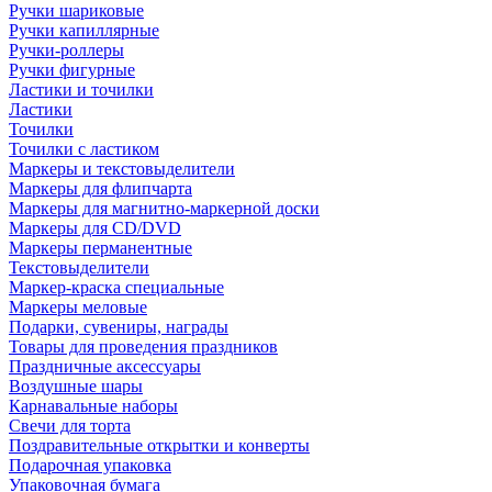
Ручки шариковые
Ручки капиллярные
Ручки-роллеры
Ручки фигурные
Ластики и точилки
Ластики
Точилки
Точилки с ластиком
Маркеры и текстовыделители
Маркеры для флипчарта
Маркеры для магнитно-маркерной доски
Маркеры для CD/DVD
Маркеры перманентные
Текстовыделители
Маркер-краска специальные
Маркеры меловые
Подарки, сувениры, награды
Товары для проведения праздников
Праздничные аксессуары
Воздушные шары
Карнавальные наборы
Свечи для торта
Поздравительные открытки и конверты
Подарочная упаковка
Упаковочная бумага