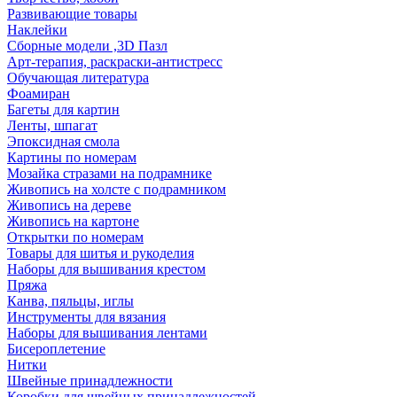
Развивающие товары
Наклейки
Сборные модели ,3D Пазл
Арт-терапия, раскраски-антистресс
Обучающая литература
Фоамиран
Багеты для картин
Ленты, шпагат
Эпоксидная смола
Картины по номерам
Мозайка стразами на подрамнике
Живопись на холсте с подрамником
Живопись на дереве
Живопись на картоне
Открытки по номерам
Товары для шитья и рукоделия
Наборы для вышивания крестом
Пряжа
Канва, пяльцы, иглы
Инструменты для вязания
Наборы для вышивания лентами
Бисероплетение
Нитки
Швейные принадлежности
Коробки для швейных принадлежностей