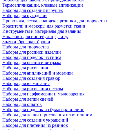
Термоаппликации, клеевые аппликации
Наборы для создания игрушек
Наборы для рукоделия
Проволока, леска, спандекс, резинки для творчества
Красители и маркеры для разметки ткани
Инструменты и материалы для валяния
Наклейки для ногтей, лица, тату.
Значки, брелоки, броши
Наборы для творчества
Наборы для росписи изделий
Наборы для поделок из гипса
Наборы для росписи витража
Наборы для рисования
Наборы для аппликаций и мозаики
Наборы для создания гравюр
Наборы для выжигания
Наборы для рисования песком
Наборы для парфюмерии и мыловарения
Наборы для лепки свечей
Наборы для опытов
Наборы для поделок из бумаги,квиллинг
Наборы для лепки и рисования пластилином
Наборы для создания украшений
Наборы для плетения из резинок