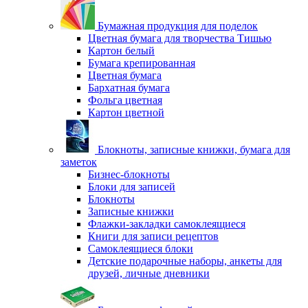
Бумажная продукция для поделок
Цветная бумага для творчества Тишью
Картон белый
Бумага крепированная
Цветная бумага
Бархатная бумага
Фольга цветная
Картон цветной
Блокноты, записные книжки, бумага для
заметок
Бизнес-блокноты
Блоки для записей
Блокноты
Записные книжки
Флажки-закладки самоклеящиеся
Книги для записи рецептов
Самоклеящиеся блоки
Детские подарочные наборы, анкеты для
друзей, личные дневники