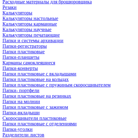
Расходные материалы для брошюровщика
Резаки
Калькуляторы
Калькуляторы настольные
Калькуляторы карманные
Калькуляторы научные
Калькуляторы печатающие
Папки и системы архивации
Папки-регистраторы
Папки пластиковые
Папки-планшеты
Карманы самоклеящиеся
Папки-конверты
Папки пластиковые с вкладышами
Папки пластиковые на кольцах
Папки пластиковые с пружиным скоросшивателем
Папки- портфели
Папки пластиковые на резинках
Папки на молнии
Папки пластиковые с зажимом
Папки-вкладыши
Скоросшиватели пластиковые
Папки пластиковые с отделениями
Папки-уголки
Разделители листов