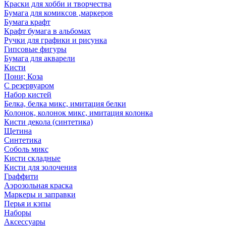
Краски для хобби и творчества
Бумага для комиксов ,маркеров
Бумага крафт
Крафт бумага в альбомах
Ручки для графики и рисунка
Гипсовые фигуры
Бумага для акварели
Кисти
Пони; Коза
С резервуаром
Набор кистей
Белка, белка микс, имитация белки
Колонок, колонок микс, имитация колонка
Кисти декола (синтетика)
Щетина
Синтетика
Соболь микс
Кисти складные
Кисти для золочения
Граффити
Аэрозольная краска
Маркеры и заправки
Перья и кэпы
Наборы
Аксессуары