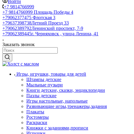
Войти
+7 9814766999
+7 9814766999
Площадь Победы 4
+79062377475
Флотская 3
+79637398738
Летний Проезд 33
+79062389792
Ленинский проспект, 7-9
+79062389445
г. Черняховск , улица Ленина, 41
Заказать звонок
Игры, игрушки, товары для детей
Штампы детские
Мыльные пузыри
Книги детские, сказки, энциклопедии
Пазлы детские
Игры настольные, напольные
Развивающие игры,тренажеры,задания
Плакаты
Ростомеры
Раскраски
Книжки с заданиями,прописи
Игрушки