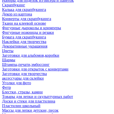
Наборы для поделок из бисера и пайеток
Скрапбукинг
Калька для скрапбукинга
Декор из картона
Конверты для скрапбукинга
Ткани на клеевой основе
Фигурные дыроколы и кримперы
Фигурные ножницы и резаки
Бумага для скрапбукинга
Наклейки для творчества
Декоративные украшения
Цветы
Заготовки для альбомов,коробки
Шармы
Штампы,печати,эмбоссинг
Заготовки для открыток с конвертами
Заготовки для творчества
аксессуары для склейки
Уголки для фото
Фетр
Блестки, стразы, камни
Товары для лепки и скульптурных работ
Доски и стеки для пластилина
Пластилин школьный
Массы для лепки детские, песок