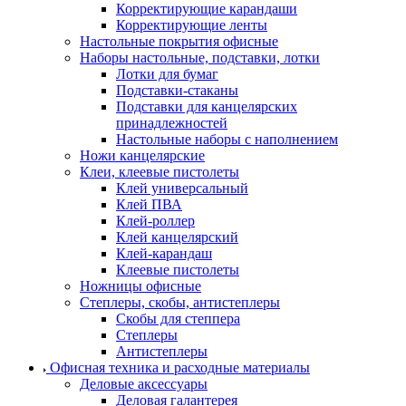
Корректирующие карандаши
Корректирующие ленты
Настольные покрытия офисные
Наборы настольные, подставки, лотки
Лотки для бумаг
Подставки-стаканы
Подставки для канцелярских
принадлежностей
Настольные наборы с наполнением
Ножи канцелярские
Клеи, клеевые пистолеты
Клей универсальный
Клей ПВА
Клей-роллер
Клей канцелярский
Клей-карандаш
Клеевые пистолеты
Ножницы офисные
Степлеры, скобы, антистеплеры
Скобы для степпера
Степлеры
Антистеплеры
Офисная техника и расходные материалы
Деловые аксессуары
Деловая галантерея