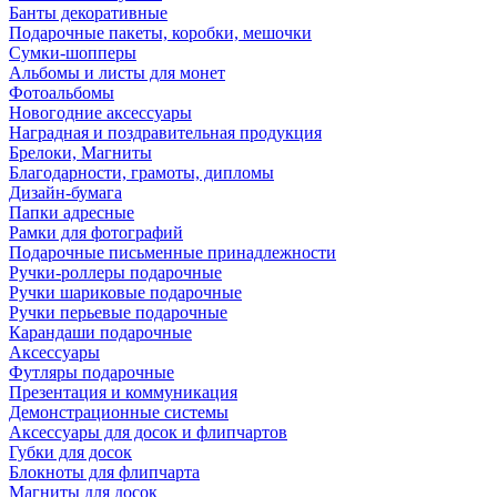
Банты декоративные
Подарочные пакеты, коробки, мешочки
Сумки-шопперы
Альбомы и листы для монет
Фотоальбомы
Новогодние аксессуары
Наградная и поздравительная продукция
Брелоки, Магниты
Благодарности, грамоты, дипломы
Дизайн-бумага
Папки адресные
Рамки для фотографий
Подарочные письменные принадлежности
Ручки-роллеры подарочные
Ручки шариковые подарочные
Ручки перьевые подарочные
Карандаши подарочные
Аксессуары
Футляры подарочные
Презентация и коммуникация
Демонстрационные системы
Аксессуары для досок и флипчартов
Губки для досок
Блокноты для флипчарта
Магниты для досок