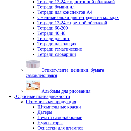
Тетради 12-24 с однотонной обложкой
Тетради бумвинил
Тетради для конспектов А4
Сменные блоки для тетрадей на кольцах
Тетради 12-24 с цветной обложкой
Тетради 60-200
Тетради 40-48
Тетради для нот
Тетради на кольцах
Тетради тематические
Тетради-словарики
Этикет-лента, ценники, бумага
самоклеющаяся
Альбомы для рисования
Офисные принадлежности
Штемпельная продукция
Штемпельные краски
Датеры
Печати самонаборные
Нумераторы
Оснастки для штампов