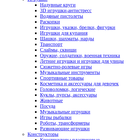
Надувные круги
3D игрушки-антистресс
Водяные пистолеты
Раскопки
Игрушки, указки, брелки, фигурки
Игрушки для купания
Шашки, шахматы, нарды
Транспорт
Слаймы, сквиши
Оружие, солдатики, военная техника
Летние игрушки и игрушки для улицы
Сюжетно-ролевые игры
Музыкальные инструменты
Спортивные товары
Косметика и аксессуары для девочек
Головоломки, логические
Куклы, пупсы, аксессуары
Животные
Посуда
Музыкальные игрушки
Игры рыбалки
Роботы, трансформеры
Развивающие игрушки
Конструкторы
Конструкторы пластиковые