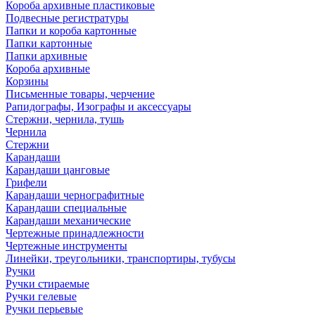
Короба архивные пластиковые
Подвесные регистратуры
Папки и короба картонные
Папки картонные
Папки архивные
Короба архивные
Корзины
Письменные товары, черчение
Рапидографы, Изографы и аксессуары
Стержни, чернила, тушь
Чернила
Стержни
Карандаши
Карандаши цанговые
Грифели
Карандаши чернографитные
Карандаши специальные
Карандаши механические
Чертежные принадлежности
Чертежные инструменты
Линейки, треугольники, транспортиры, тубусы
Ручки
Ручки стираемые
Ручки гелевые
Ручки перьевые