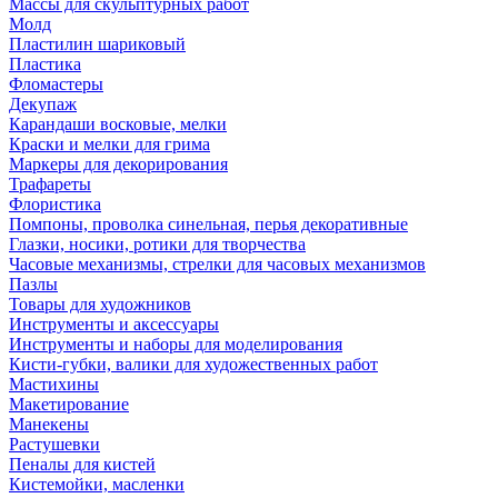
Массы для скульптурных работ
Молд
Пластилин шариковый
Пластика
Фломастеры
Декупаж
Карандаши восковые, мелки
Краски и мелки для грима
Маркеры для декорирования
Трафареты
Флористика
Помпоны, проволка синельная, перья декоративные
Глазки, носики, ротики для творчества
Часовые механизмы, стрелки для часовых механизмов
Пазлы
Товары для художников
Инструменты и аксессуары
Инструменты и наборы для моделирования
Кисти-губки, валики для художественных работ
Мастихины
Макетирование
Манекены
Растушевки
Пеналы для кистей
Кистемойки, масленки