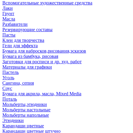
Вспомогательные художественные средства
Лаки
Грунт
Масла
Разбавители
Резервирующие составы
Пасты
Клеи для творчества
Гели для эффекта
Бумага для набросков,рисования,эскизов
Бумага из бамбука, рисовая
Заготовки для росписи и др. худ. работ
Материалы для графики
Пастель
Уголь
Сангина, сепия
Соус
Бумага для акрила, масла, Mixed Media
Поталь
Мольберты,этюдники
Мольберты настольные
Мольберты напольные
Этюдники
Карандаши цветные
Карандаши цветные штучно