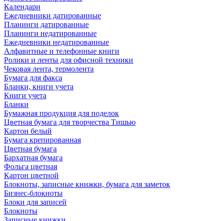
Календари
Ежедневники датированные
Планинги датированные
Планинги недатированные
Ежедневники недатированные
Алфавитные и телефонные книги
Ролики и ленты для офисной техники
Чековая лента, термолента
Бумага для факса
Бланки, книги учета
Книги учета
Бланки
Бумажная продукция для поделок
Цветная бумага для творчества Тишью
Картон белый
Бумага крепированная
Цветная бумага
Бархатная бумага
Фольга цветная
Картон цветной
Блокноты, записные книжки, бумага для заметок
Бизнес-блокноты
Блоки для записей
Блокноты
Записные книжки