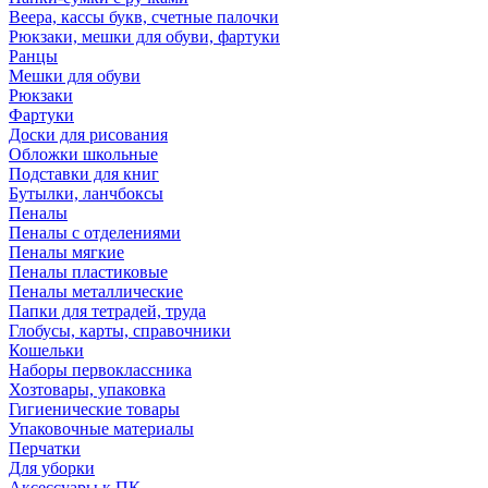
Веера, кассы букв, счетные палочки
Рюкзаки, мешки для обуви, фартуки
Ранцы
Мешки для обуви
Рюкзаки
Фартуки
Доски для рисования
Обложки школьные
Подставки для книг
Бутылки, ланчбоксы
Пеналы
Пеналы с отделениями
Пеналы мягкие
Пеналы пластиковые
Пеналы металлические
Папки для тетрадей, труда
Глобусы, карты, справочники
Кошельки
Наборы первоклассника
Хозтовары, упаковка
Гигиенические товары
Упаковочные материалы
Перчатки
Для уборки
Аксессуары к ПК