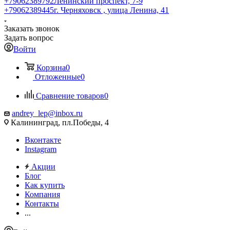
+79062389792
Ленинский проспект, 7-9
+79062389445
г. Черняховск , улица Ленина, 41
Заказать звонок
Задать вопрос
Войти
Корзина
0
Отложенные
0
Сравнение товаров
0
andrey_lep@inbox.ru
Калининград, пл.Победы, 4
Вконтакте
Instagram
Акции
Блог
Как купить
Компания
Контакты
...