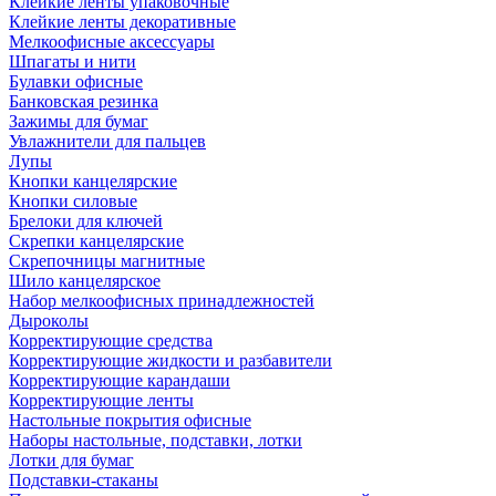
Клейкие ленты упаковочные
Клейкие ленты декоративные
Мелкоофисные аксессуары
Шпагаты и нити
Булавки офисные
Банковская резинка
Зажимы для бумаг
Увлажнители для пальцев
Лупы
Кнопки канцелярские
Кнопки силовые
Брелоки для ключей
Скрепки канцелярские
Скрепочницы магнитные
Шило канцелярское
Набор мелкоофисных принадлежностей
Дыроколы
Корректирующие средства
Корректирующие жидкости и разбавители
Корректирующие карандаши
Корректирующие ленты
Настольные покрытия офисные
Наборы настольные, подставки, лотки
Лотки для бумаг
Подставки-стаканы