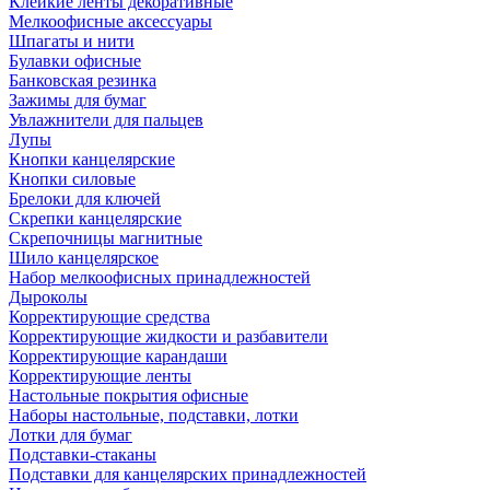
Клейкие ленты декоративные
Мелкоофисные аксессуары
Шпагаты и нити
Булавки офисные
Банковская резинка
Зажимы для бумаг
Увлажнители для пальцев
Лупы
Кнопки канцелярские
Кнопки силовые
Брелоки для ключей
Скрепки канцелярские
Скрепочницы магнитные
Шило канцелярское
Набор мелкоофисных принадлежностей
Дыроколы
Корректирующие средства
Корректирующие жидкости и разбавители
Корректирующие карандаши
Корректирующие ленты
Настольные покрытия офисные
Наборы настольные, подставки, лотки
Лотки для бумаг
Подставки-стаканы
Подставки для канцелярских принадлежностей