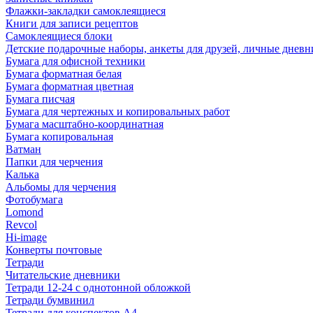
Флажки-закладки самоклеящиеся
Книги для записи рецептов
Самоклеящиеся блоки
Детские подарочные наборы, анкеты для друзей, личные днев
Бумага для офисной техники
Бумага форматная белая
Бумага форматная цветная
Бумага писчая
Бумага для чертежных и копировальных работ
Бумага масштабно-координатная
Бумага копировальная
Ватман
Папки для черчения
Калька
Альбомы для черчения
Фотобумага
Lomond
Revcol
Hi-image
Конверты почтовые
Тетради
Читательские дневники
Тетради 12-24 с однотонной обложкой
Тетради бумвинил
Тетради для конспектов А4