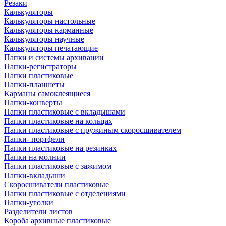
Резаки
Калькуляторы
Калькуляторы настольные
Калькуляторы карманные
Калькуляторы научные
Калькуляторы печатающие
Папки и системы архивации
Папки-регистраторы
Папки пластиковые
Папки-планшеты
Карманы самоклеящиеся
Папки-конверты
Папки пластиковые с вкладышами
Папки пластиковые на кольцах
Папки пластиковые с пружиным скоросшивателем
Папки- портфели
Папки пластиковые на резинках
Папки на молнии
Папки пластиковые с зажимом
Папки-вкладыши
Скоросшиватели пластиковые
Папки пластиковые с отделениями
Папки-уголки
Разделители листов
Короба архивные пластиковые