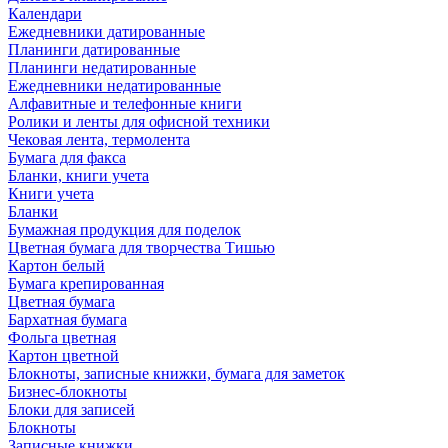
Календари
Ежедневники датированные
Планинги датированные
Планинги недатированные
Ежедневники недатированные
Алфавитные и телефонные книги
Ролики и ленты для офисной техники
Чековая лента, термолента
Бумага для факса
Бланки, книги учета
Книги учета
Бланки
Бумажная продукция для поделок
Цветная бумага для творчества Тишью
Картон белый
Бумага крепированная
Цветная бумага
Бархатная бумага
Фольга цветная
Картон цветной
Блокноты, записные книжки, бумага для заметок
Бизнес-блокноты
Блоки для записей
Блокноты
Записные книжки