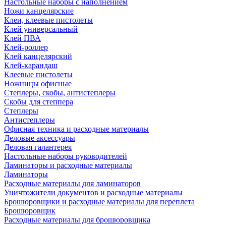
Настольные наборы с наполнением
Ножи канцелярские
Клеи, клеевые пистолеты
Клей универсальный
Клей ПВА
Клей-роллер
Клей канцелярский
Клей-карандаш
Клеевые пистолеты
Ножницы офисные
Степлеры, скобы, антистеплеры
Скобы для степпера
Степлеры
Антистеплеры
Офисная техника и расходные материалы
Деловые аксессуары
Деловая галантерея
Настольные наборы руководителей
Ламинаторы и расходные материалы
Ламинаторы
Расходные материалы для ламинаторов
Уничтожители документов и расходные материалы
Брошюровщики и расходные материалы для переплета
Брошюровщик
Расходные материалы для брошюровщика