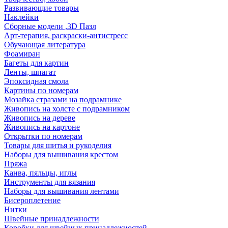
Развивающие товары
Наклейки
Сборные модели ,3D Пазл
Арт-терапия, раскраски-антистресс
Обучающая литература
Фоамиран
Багеты для картин
Ленты, шпагат
Эпоксидная смола
Картины по номерам
Мозайка стразами на подрамнике
Живопись на холсте с подрамником
Живопись на дереве
Живопись на картоне
Открытки по номерам
Товары для шитья и рукоделия
Наборы для вышивания крестом
Пряжа
Канва, пяльцы, иглы
Инструменты для вязания
Наборы для вышивания лентами
Бисероплетение
Нитки
Швейные принадлежности
Коробки для швейных принадлежностей