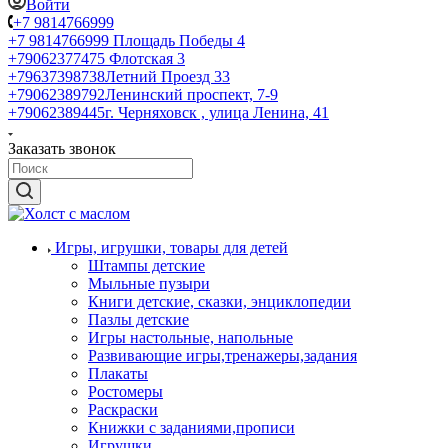
Войти
+7 9814766999
+7 9814766999
Площадь Победы 4
+79062377475
Флотская 3
+79637398738
Летний Проезд 33
+79062389792
Ленинский проспект, 7-9
+79062389445
г. Черняховск , улица Ленина, 41
Заказать звонок
Игры, игрушки, товары для детей
Штампы детские
Мыльные пузыри
Книги детские, сказки, энциклопедии
Пазлы детские
Игры настольные, напольные
Развивающие игры,тренажеры,задания
Плакаты
Ростомеры
Раскраски
Книжки с заданиями,прописи
Игрушки