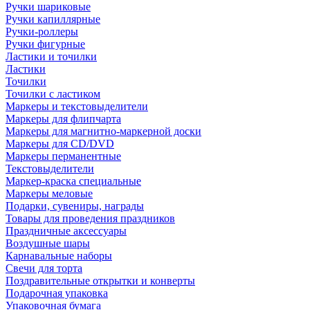
Ручки шариковые
Ручки капиллярные
Ручки-роллеры
Ручки фигурные
Ластики и точилки
Ластики
Точилки
Точилки с ластиком
Маркеры и текстовыделители
Маркеры для флипчарта
Маркеры для магнитно-маркерной доски
Маркеры для CD/DVD
Маркеры перманентные
Текстовыделители
Маркер-краска специальные
Маркеры меловые
Подарки, сувениры, награды
Товары для проведения праздников
Праздничные аксессуары
Воздушные шары
Карнавальные наборы
Свечи для торта
Поздравительные открытки и конверты
Подарочная упаковка
Упаковочная бумага