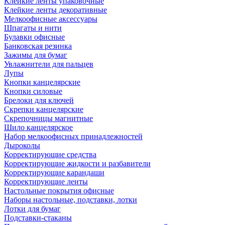
Клейкие ленты упаковочные
Клейкие ленты декоративные
Мелкоофисные аксессуары
Шпагаты и нити
Булавки офисные
Банковская резинка
Зажимы для бумаг
Увлажнители для пальцев
Лупы
Кнопки канцелярские
Кнопки силовые
Брелоки для ключей
Скрепки канцелярские
Скрепочницы магнитные
Шило канцелярское
Набор мелкоофисных принадлежностей
Дыроколы
Корректирующие средства
Корректирующие жидкости и разбавители
Корректирующие карандаши
Корректирующие ленты
Настольные покрытия офисные
Наборы настольные, подставки, лотки
Лотки для бумаг
Подставки-стаканы