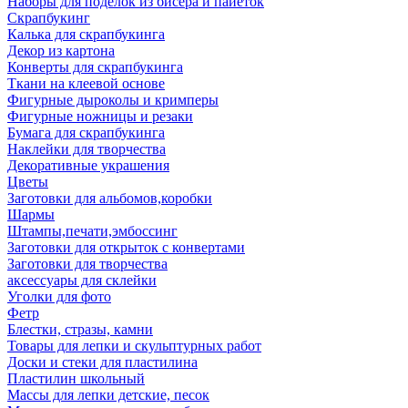
Наборы для поделок из бисера и пайеток
Скрапбукинг
Калька для скрапбукинга
Декор из картона
Конверты для скрапбукинга
Ткани на клеевой основе
Фигурные дыроколы и кримперы
Фигурные ножницы и резаки
Бумага для скрапбукинга
Наклейки для творчества
Декоративные украшения
Цветы
Заготовки для альбомов,коробки
Шармы
Штампы,печати,эмбоссинг
Заготовки для открыток с конвертами
Заготовки для творчества
аксессуары для склейки
Уголки для фото
Фетр
Блестки, стразы, камни
Товары для лепки и скульптурных работ
Доски и стеки для пластилина
Пластилин школьный
Массы для лепки детские, песок