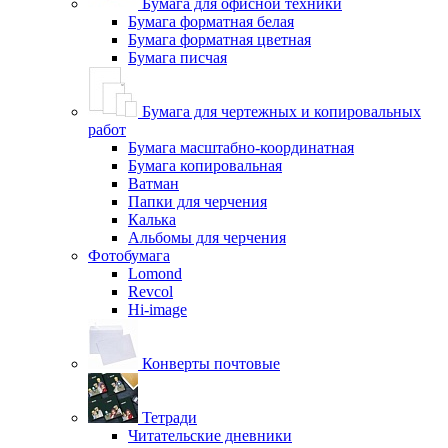
Бумага для офисной техники
Бумага форматная белая
Бумага форматная цветная
Бумага писчая
Бумага для чертежных и копировальных
работ
Бумага масштабно-координатная
Бумага копировальная
Ватман
Папки для черчения
Калька
Альбомы для черчения
Фотобумага
Lomond
Revcol
Hi-image
Конверты почтовые
Тетради
Читательские дневники