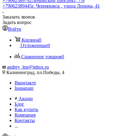
+79062389792
Ленинский проспект, 7-9
+79062389445
г. Черняховск , улица Ленина, 41
Заказать звонок
Задать вопрос
Войти
Корзина
0
Отложенные
0
Сравнение товаров
0
andrey_lep@inbox.ru
Калининград, пл.Победы, 4
Вконтакте
Instagram
Акции
Блог
Как купить
Компания
Контакты
...