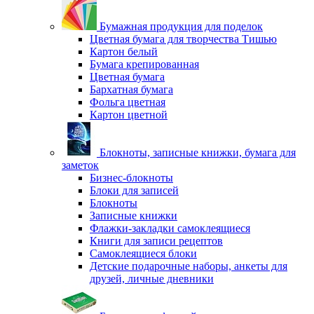
Бумажная продукция для поделок
Цветная бумага для творчества Тишью
Картон белый
Бумага крепированная
Цветная бумага
Бархатная бумага
Фольга цветная
Картон цветной
Блокноты, записные книжки, бумага для
заметок
Бизнес-блокноты
Блоки для записей
Блокноты
Записные книжки
Флажки-закладки самоклеящиеся
Книги для записи рецептов
Самоклеящиеся блоки
Детские подарочные наборы, анкеты для
друзей, личные дневники