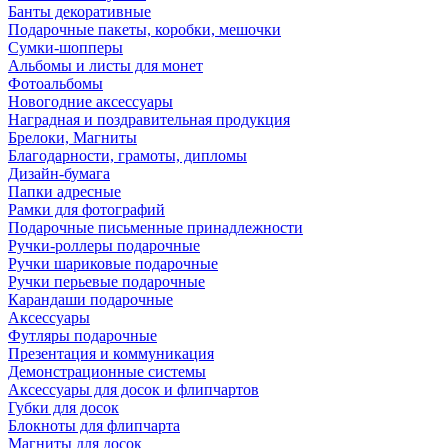
Банты декоративные
Подарочные пакеты, коробки, мешочки
Сумки-шопперы
Альбомы и листы для монет
Фотоальбомы
Новогодние аксессуары
Наградная и поздравительная продукция
Брелоки, Магниты
Благодарности, грамоты, дипломы
Дизайн-бумага
Папки адресные
Рамки для фотографий
Подарочные письменные принадлежности
Ручки-роллеры подарочные
Ручки шариковые подарочные
Ручки перьевые подарочные
Карандаши подарочные
Аксессуары
Футляры подарочные
Презентация и коммуникация
Демонстрационные системы
Аксессуары для досок и флипчартов
Губки для досок
Блокноты для флипчарта
Магниты для досок