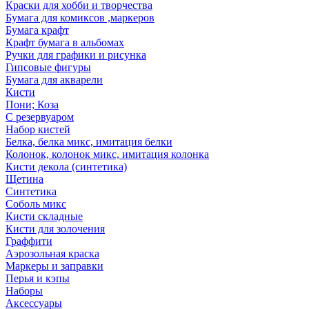
Краски для хобби и творчества
Бумага для комиксов ,маркеров
Бумага крафт
Крафт бумага в альбомах
Ручки для графики и рисунка
Гипсовые фигуры
Бумага для акварели
Кисти
Пони; Коза
С резервуаром
Набор кистей
Белка, белка микс, имитация белки
Колонок, колонок микс, имитация колонка
Кисти декола (синтетика)
Щетина
Синтетика
Соболь микс
Кисти складные
Кисти для золочения
Граффити
Аэрозольная краска
Маркеры и заправки
Перья и кэпы
Наборы
Аксессуары