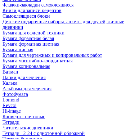
Флажки-закладки самоклеящиеся
Книги для записи рецептов
Самоклеящиеся блоки
Детские подарочные наборы, анкеты для друзей, личные
дневники
Бумага для офисной техники
Бумага форматная белая
Бумага форматная цветная
Бумага писчая
Бумага для чертежных и копировальных работ
Бумага масштабно-координатная
Бумага копировальная
Ватман
Папки для черчения
Калька
Альбомы для черчения
Фотобумага
Lomond
Revcol
Hi-image
Конверты почтовые
Тетради
Читательские дневники
Тетради 12-24 с однотонной обложкой
Тетради бумвинил