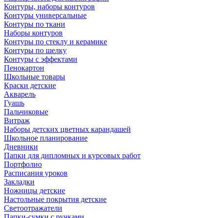
Контуры, наборы контуров
Контуры универсальные
Контуры по ткани
Наборы контуров
Контуры по стеклу и керамике
Контуры по шелку
Контуры с эффектами
Пенокартон
Школьные товары
Краски детские
Акварель
Гуашь
Пальчиковые
Витраж
Наборы детских цветных карандашей
Школьное планирование
Дневники
Папки для дипломных и курсовых работ
Портфолио
Расписания уроков
Закладки
Ножницы детские
Настольные покрытия детские
Светоотражатели
Папки-сумки с ручками