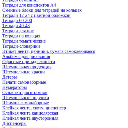
Тетради для конспектов А4
Сменные блоки для тетрадей на кольцах
Тетради 12-24 с цветной обложкой
Тетради 60-200
Тетради 40-48
Тетради для нот
Тетради на кольцах
Тетради тематические
Тетради-словарики
Этикет-лента, ценники, бумага самоклеющаяся
Альбомы для рисования
Офисные принадлежности
Штемпельная продукция
Штемпельные краски
Датеры
Печати самонаборные
Нумераторы
Оснастки для штампов
Штемпельные подушки
Штампы самонаборные
Клейкая лента, скотч, диспенсер
Клейкая лента канцелярская
Клейкая лента двусторонняя
Диспенсеры