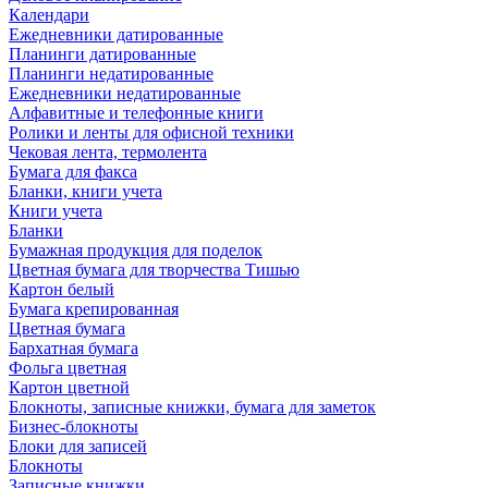
Календари
Ежедневники датированные
Планинги датированные
Планинги недатированные
Ежедневники недатированные
Алфавитные и телефонные книги
Ролики и ленты для офисной техники
Чековая лента, термолента
Бумага для факса
Бланки, книги учета
Книги учета
Бланки
Бумажная продукция для поделок
Цветная бумага для творчества Тишью
Картон белый
Бумага крепированная
Цветная бумага
Бархатная бумага
Фольга цветная
Картон цветной
Блокноты, записные книжки, бумага для заметок
Бизнес-блокноты
Блоки для записей
Блокноты
Записные книжки