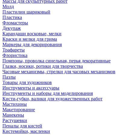
Массы для скульптурных работ
Молд
Пластилин шариковый
Пластика
Фломастеры
Декупаж
Карандаши восковые, мелки
Краски и мелки для грима
Маркеры для декорирования
Трафареты
Флористика
Помпоны, проволка синельная, перья декоративные
Глазки, носики, ротики для творчества
Часовые механизмы, стрелки для часовых механизмов
Пазлы
Товары для художников
Инструменты и аксессуары
Инструменты и наборы для моделирования
Кисти-губки, валики для художественных работ
Мастихины
Макетирование
Манекены
Растушевки
Пеналы для кистей
Кистемойки, масленки