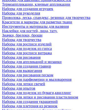
Термоаппликации, клеевые аппликации
Наборы для создания игрушек
Наборы для рукоделия
Проволока, леска, спандекс, резинки для творчества
Красители и маркеры для разметки ткани
Инструменты и материалы для валяния
Наклейки для ногтей, лица, тату.
Значки, брелоки, броши
Наборы для творчества
Наборы для росписи изделий
Наборы для поделок из гипса
Наборы для росписи витража
Наборы для рисования
Наборы для аппликаций и мозаики
Наборы для создания гравюр
Наборы для выжигания
Наборы для рисования песком
Наборы для парфюмерии и мыловарения
Наборы для лепки свечей
Наборы для опытов
Наборы для поделок из бумаги,квиллинг
Наборы для лепки и рисования пластилином
Наборы для создания украшений
Наборы для плетения из резинок