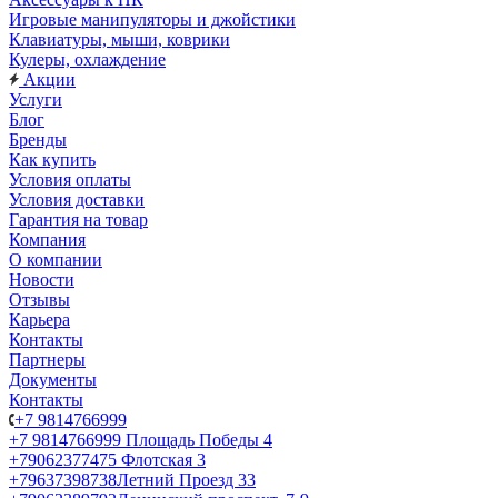
Игровые манипуляторы и джойстики
Клавиатуры, мыши, коврики
Кулеры, охлаждение
Акции
Услуги
Блог
Бренды
Как купить
Условия оплаты
Условия доставки
Гарантия на товар
Компания
О компании
Новости
Отзывы
Карьера
Контакты
Партнеры
Документы
Контакты
+7 9814766999
+7 9814766999
Площадь Победы 4
+79062377475
Флотская 3
+79637398738
Летний Проезд 33