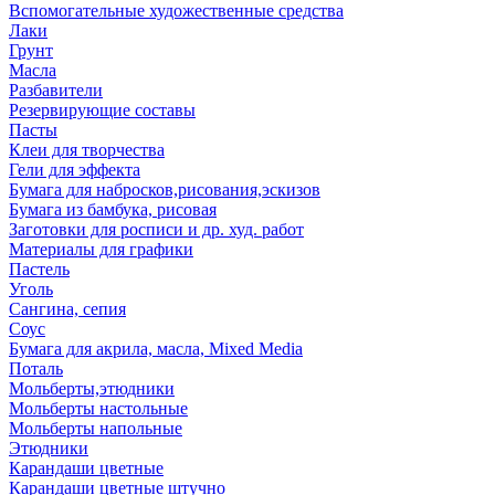
Вспомогательные художественные средства
Лаки
Грунт
Масла
Разбавители
Резервирующие составы
Пасты
Клеи для творчества
Гели для эффекта
Бумага для набросков,рисования,эскизов
Бумага из бамбука, рисовая
Заготовки для росписи и др. худ. работ
Материалы для графики
Пастель
Уголь
Сангина, сепия
Соус
Бумага для акрила, масла, Mixed Media
Поталь
Мольберты,этюдники
Мольберты настольные
Мольберты напольные
Этюдники
Карандаши цветные
Карандаши цветные штучно