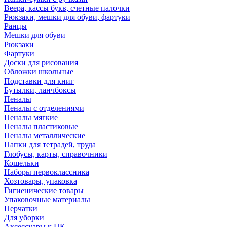
Веера, кассы букв, счетные палочки
Рюкзаки, мешки для обуви, фартуки
Ранцы
Мешки для обуви
Рюкзаки
Фартуки
Доски для рисования
Обложки школьные
Подставки для книг
Бутылки, ланчбоксы
Пеналы
Пеналы с отделениями
Пеналы мягкие
Пеналы пластиковые
Пеналы металлические
Папки для тетрадей, труда
Глобусы, карты, справочники
Кошельки
Наборы первоклассника
Хозтовары, упаковка
Гигиенические товары
Упаковочные материалы
Перчатки
Для уборки
Аксессуары к ПК