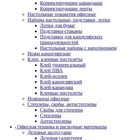
Корректирующие карандаши
Корректирующие ленты
Настольные покрытия офисные
Наборы настольные, подставки, лотки
Лотки для бумаг
Подставки-стаканы
Подставки для канцелярских
принадлежностей
Настольные наборы с наполнением
Ножи канцелярские
Клеи, клеевые пистолеты
Клей универсальный
Клей ПВА
Клей-роллер
Клей канцелярский
Клей-карандаш
Клеевые пистолеты
Ножницы офисные
Степлеры, скобы, антистеплеры
Скобы для степпера
Степлеры
Антистеплеры
Офисная техника и расходные материалы
Деловые аксессуары
Деловая галантерея