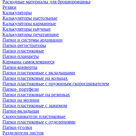
Расходные материалы для брошюровщика
Резаки
Калькуляторы
Калькуляторы настольные
Калькуляторы карманные
Калькуляторы научные
Калькуляторы печатающие
Папки и системы архивации
Папки-регистраторы
Папки пластиковые
Папки-планшеты
Карманы самоклеящиеся
Папки-конверты
Папки пластиковые с вкладышами
Папки пластиковые на кольцах
Папки пластиковые с пружиным скоросшивателем
Папки- портфели
Папки пластиковые на резинках
Папки на молнии
Папки пластиковые с зажимом
Папки-вкладыши
Скоросшиватели пластиковые
Папки пластиковые с отделениями
Папки-уголки
Разделители листов