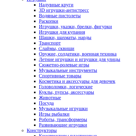
Надувные круги
3D игрушки-антистресс
Водяные пистолеты
Раскопки
Игрушки, указки, брелки, фигурки
Игрушки для купания
Шашки, шахматы, нарды
Транспорт
Слаймы, сквиши
Оружие, солдатики, военная техника
Летние игрушки и игрушки для улицы
Сюжетно-ролевые игры
Музыкальные инструменты
Спортивные товары
Косметика и аксессуары для девочек
Головоломки, логические
Куклы, пупсы, аксессуары
Животные
Посуда
Музыкальные игрушки
Игры рыбалки
Роботы, трансформеры
Развивающие игрушки
Конструкторы
Конструкторы пластиковые