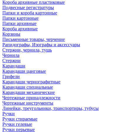
Короба архивные пластиковые
Подвесные регистратуры
Папки и короба картонные
Папки картонные
Папки архивные
Короба архивные
Корзины
Письменные товары, черчение
Рапидографы, Изографы и аксессуары
Стержни, чернила, тушь
Чернила
Стержни
Карандаши
Карандаши цанговые
Грифели
Карандаши чернографитные
Карандаши специальные
Карандаши механические
Чертежные принадлежности
Чертежные инструменты
Линейки, треугольники, транспортиры, тубусы
Ручки
Ручки стираемые
Ручки гелевые
Ручки перьевые