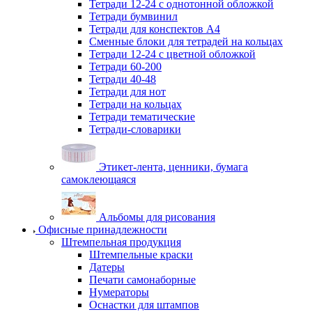
Тетради 12-24 с однотонной обложкой
Тетради бумвинил
Тетради для конспектов А4
Сменные блоки для тетрадей на кольцах
Тетради 12-24 с цветной обложкой
Тетради 60-200
Тетради 40-48
Тетради для нот
Тетради на кольцах
Тетради тематические
Тетради-словарики
Этикет-лента, ценники, бумага
самоклеющаяся
Альбомы для рисования
Офисные принадлежности
Штемпельная продукция
Штемпельные краски
Датеры
Печати самонаборные
Нумераторы
Оснастки для штампов