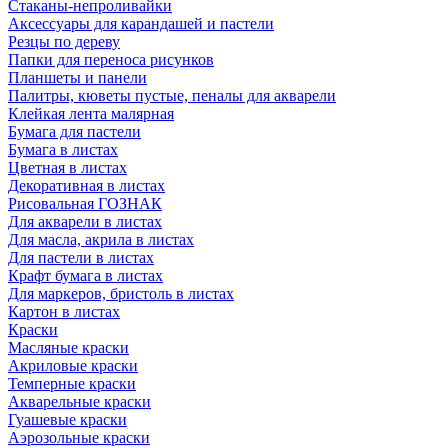
Стаканы-непроливайки
Аксессуары для карандашей и пастели
Резцы по дереву
Папки для переноса рисунков
Планшеты и панели
Палитры, кюветы пустые, пеналы для акварели
Клейкая лента малярная
Бумага для пастели
Бумага в листах
Цветная в листах
Декоративная в листах
Рисовальная ГОЗНАК
Для акварели в листах
Для масла, акрила в листах
Для пастели в листах
Крафт бумага в листах
Для маркеров, бристоль в листах
Картон в листах
Краски
Масляные краски
Акриловые краски
Темперные краски
Акварельные краски
Гуашевые краски
Аэрозольные краски