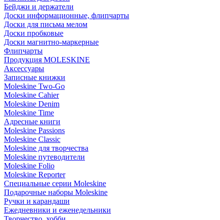
Бейджи и держатели
Доски информационные, флипчарты
Доски для письма мелом
Доски пробковые
Доски магнитно-маркерные
Флипчарты
Продукция MOLESKINE
Аксессуары
Записные книжки
Moleskine Two-Go
Moleskine Cahier
Moleskine Denim
Moleskine Time
Адресные книги
Moleskine Passions
Moleskine Classic
Moleskine для творчества
Moleskine путеводители
Moleskine Folio
Moleskine Reporter
Специальные серии Moleskine
Подарочные наборы Moleskine
Ручки и карандаши
Ежедневники и еженедельники
Творчество, хобби