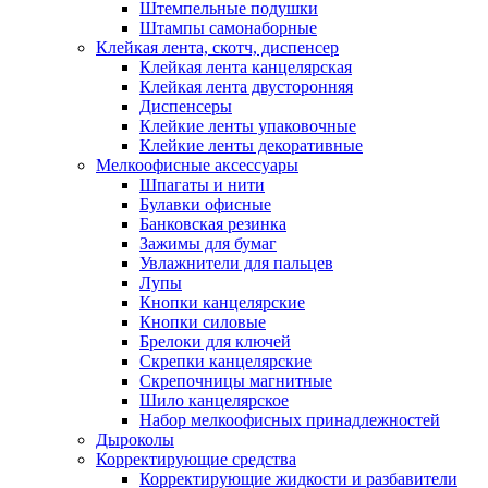
Штемпельные подушки
Штампы самонаборные
Клейкая лента, скотч, диспенсер
Клейкая лента канцелярская
Клейкая лента двусторонняя
Диспенсеры
Клейкие ленты упаковочные
Клейкие ленты декоративные
Мелкоофисные аксессуары
Шпагаты и нити
Булавки офисные
Банковская резинка
Зажимы для бумаг
Увлажнители для пальцев
Лупы
Кнопки канцелярские
Кнопки силовые
Брелоки для ключей
Скрепки канцелярские
Скрепочницы магнитные
Шило канцелярское
Набор мелкоофисных принадлежностей
Дыроколы
Корректирующие средства
Корректирующие жидкости и разбавители