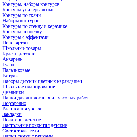
Контуры, наборы контуров
Контуры универсальные
Контуры по ткани
Наборы контуров
Контуры по стеклу и керамике
Контуры по шелку
Контуры с эффектами
Пенокартон
Школьные товары
Краски детские
Акварель
Гуашь
Пальчиковые
Витраж
Наборы детских цветных карандашей
Школьное планирование
Дневники
Папки для дипломных и курсовых работ
Портфолио
Расписания уроков
Закладки
Ножницы детские
Настольные покрытия детские
Светоотражатели
Папки-сумки с ручками