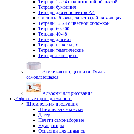
Тетради 12-24 с однотонной обложкой
Тетради бумвинил
Тетради для конспектов А4
Сменные блоки для тетрадей на кольцах
Тетради 12-24 с цветной обложкой
Тетради 60-200
Тетради 40-48
Тетради для нот
Тетради на кольцах
Тетради тематические
Тетради-словарики
Этикет-лента, ценники, бумага
самоклеющаяся
Альбомы для рисования
Офисные принадлежности
Штемпельная продукция
Штемпельные краски
Датеры
Печати самонаборные
Нумераторы
Оснастки для штампов