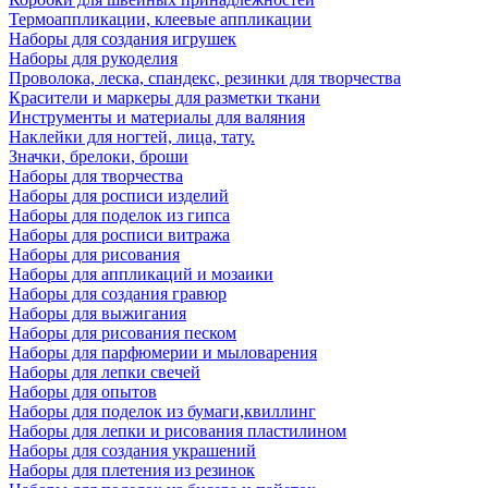
Термоаппликации, клеевые аппликации
Наборы для создания игрушек
Наборы для рукоделия
Проволока, леска, спандекс, резинки для творчества
Красители и маркеры для разметки ткани
Инструменты и материалы для валяния
Наклейки для ногтей, лица, тату.
Значки, брелоки, броши
Наборы для творчества
Наборы для росписи изделий
Наборы для поделок из гипса
Наборы для росписи витража
Наборы для рисования
Наборы для аппликаций и мозаики
Наборы для создания гравюр
Наборы для выжигания
Наборы для рисования песком
Наборы для парфюмерии и мыловарения
Наборы для лепки свечей
Наборы для опытов
Наборы для поделок из бумаги,квиллинг
Наборы для лепки и рисования пластилином
Наборы для создания украшений
Наборы для плетения из резинок