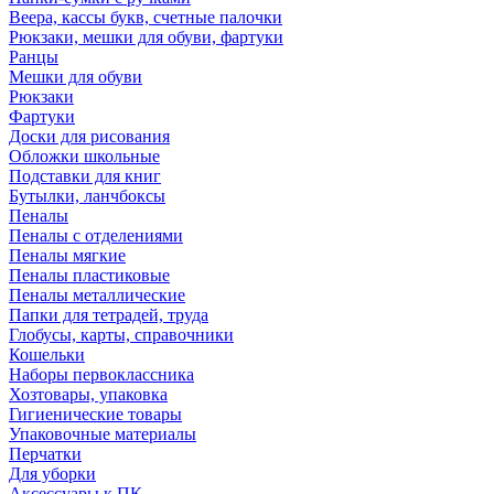
Веера, кассы букв, счетные палочки
Рюкзаки, мешки для обуви, фартуки
Ранцы
Мешки для обуви
Рюкзаки
Фартуки
Доски для рисования
Обложки школьные
Подставки для книг
Бутылки, ланчбоксы
Пеналы
Пеналы с отделениями
Пеналы мягкие
Пеналы пластиковые
Пеналы металлические
Папки для тетрадей, труда
Глобусы, карты, справочники
Кошельки
Наборы первоклассника
Хозтовары, упаковка
Гигиенические товары
Упаковочные материалы
Перчатки
Для уборки
Аксессуары к ПК