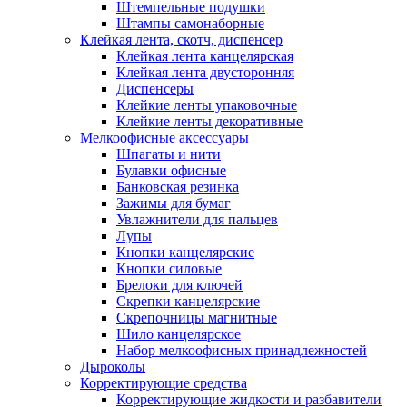
Штемпельные подушки
Штампы самонаборные
Клейкая лента, скотч, диспенсер
Клейкая лента канцелярская
Клейкая лента двусторонняя
Диспенсеры
Клейкие ленты упаковочные
Клейкие ленты декоративные
Мелкоофисные аксессуары
Шпагаты и нити
Булавки офисные
Банковская резинка
Зажимы для бумаг
Увлажнители для пальцев
Лупы
Кнопки канцелярские
Кнопки силовые
Брелоки для ключей
Скрепки канцелярские
Скрепочницы магнитные
Шило канцелярское
Набор мелкоофисных принадлежностей
Дыроколы
Корректирующие средства
Корректирующие жидкости и разбавители