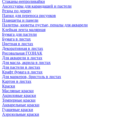
Стаканы-непроливайки
Аксессуары для карандашей и пастели
Резцы по дереву
Папки для переноса рисунков
Планшеты и панели
Палитры, кюветы пустые, пеналы для акварели
Клейкая лента малярная
Бумага для пастели
Бумага в листах
Цветная в листах
Декоративная в листах
Рисовальная ГОЗНАК
Для акварели в листах
Для масла, акрила в листах
Для пастели в листах
Крафт бумага в листах
Для маркеров, бристоль в листах
Картон в листах
Краски
Масляные краски
Акриловые краски
Темперные краски
Акварельные краски
Гуашевые краски
Аэрозольные краски