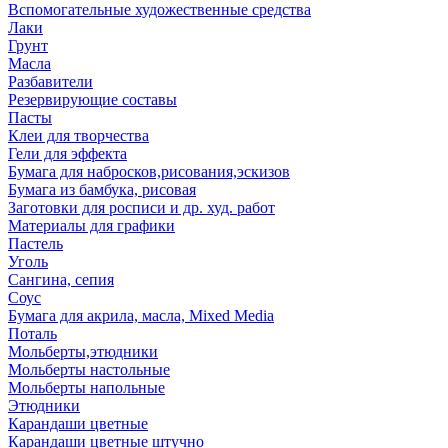
Вспомогательные художественные средства
Лаки
Грунт
Масла
Разбавители
Резервирующие составы
Пасты
Клеи для творчества
Гели для эффекта
Бумага для набросков,рисования,эскизов
Бумага из бамбука, рисовая
Заготовки для росписи и др. худ. работ
Материалы для графики
Пастель
Уголь
Сангина, сепия
Соус
Бумага для акрила, масла, Mixed Media
Поталь
Мольберты,этюдники
Мольберты настольные
Мольберты напольные
Этюдники
Карандаши цветные
Карандаши цветные штучно