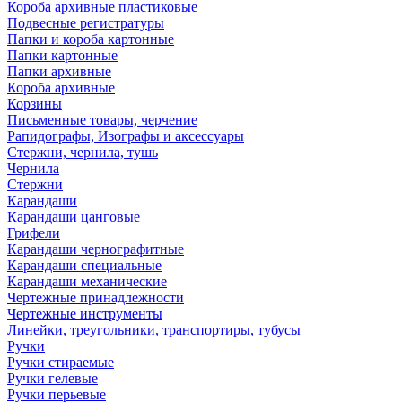
Короба архивные пластиковые
Подвесные регистратуры
Папки и короба картонные
Папки картонные
Папки архивные
Короба архивные
Корзины
Письменные товары, черчение
Рапидографы, Изографы и аксессуары
Стержни, чернила, тушь
Чернила
Стержни
Карандаши
Карандаши цанговые
Грифели
Карандаши чернографитные
Карандаши специальные
Карандаши механические
Чертежные принадлежности
Чертежные инструменты
Линейки, треугольники, транспортиры, тубусы
Ручки
Ручки стираемые
Ручки гелевые
Ручки перьевые