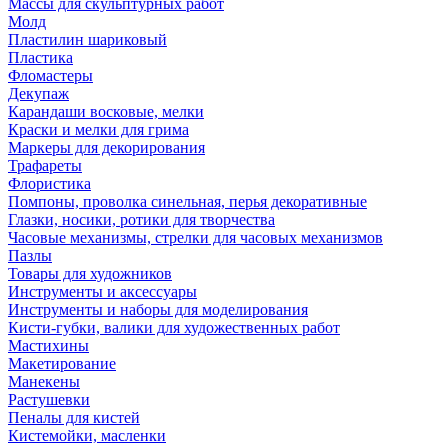
Массы для скульптурных работ
Молд
Пластилин шариковый
Пластика
Фломастеры
Декупаж
Карандаши восковые, мелки
Краски и мелки для грима
Маркеры для декорирования
Трафареты
Флористика
Помпоны, проволка синельная, перья декоративные
Глазки, носики, ротики для творчества
Часовые механизмы, стрелки для часовых механизмов
Пазлы
Товары для художников
Инструменты и аксессуары
Инструменты и наборы для моделирования
Кисти-губки, валики для художественных работ
Мастихины
Макетирование
Манекены
Растушевки
Пеналы для кистей
Кистемойки, масленки