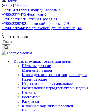
Войти
+7 9814766999
+7 9814766999
Площадь Победы 4
+79062377475
Флотская 3
+79637398738
Летний Проезд 33
+79062389792
Ленинский проспект, 7-9
+79062389445
г. Черняховск , улица Ленина, 41
Заказать звонок
Игры, игрушки, товары для детей
Штампы детские
Мыльные пузыри
Книги детские, сказки, энциклопедии
Пазлы детские
Игры настольные, напольные
Развивающие игры,тренажеры,задания
Плакаты
Ростомеры
Раскраски
Книжки с заданиями,прописи
Игрушки