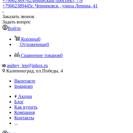
+79062389792
Ленинский проспект, 7-9
+79062389445
г. Черняховск , улица Ленина, 41
Заказать звонок
Задать вопрос
Войти
Корзина
0
Отложенные
0
Сравнение товаров
0
andrey_lep@inbox.ru
Калининград, пл.Победы, 4
Вконтакте
Instagram
Акции
Блог
Как купить
Компания
Контакты
...