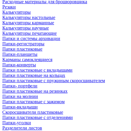
Расходные материалы для брошюровщика
Резаки
Калькуляторы
Калькуляторы настольные
Калькуляторы карманные
Калькуляторы научные
Калькуляторы печатающие
Папки и системы архивации
Папки-регистраторы
Папки пластиковые
Папки-планшеты
Карманы самоклеящиеся
Папки-конверты
Папки пластиковые с вкладышами
Папки пластиковые на кольцах
Папки пластиковые с пружиным скоросшивателем
Папки- портфели
Папки пластиковые на резинках
Папки на молнии
Папки пластиковые с зажимом
Папки-вкладыши
Скоросшиватели пластиковые
Папки пластиковые с отделениями
Папки-уголки
Разделители листов