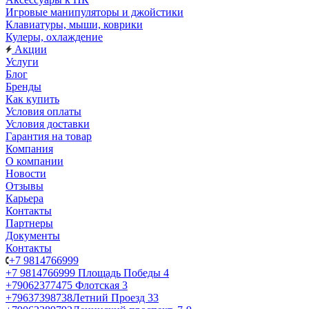
Игровые манипуляторы и джойстики
Клавиатуры, мыши, коврики
Кулеры, охлаждение
Акции
Услуги
Блог
Бренды
Как купить
Условия оплаты
Условия доставки
Гарантия на товар
Компания
О компании
Новости
Отзывы
Карьера
Контакты
Партнеры
Документы
Контакты
+7 9814766999
+7 9814766999
Площадь Победы 4
+79062377475
Флотская 3
+79637398738
Летний Проезд 33