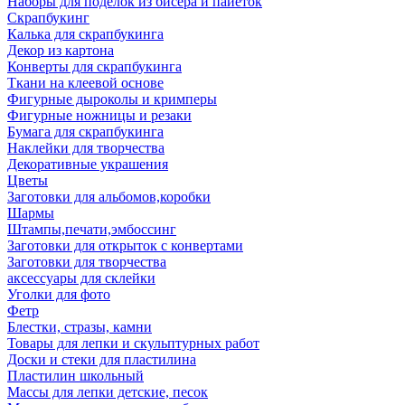
Наборы для поделок из бисера и пайеток
Скрапбукинг
Калька для скрапбукинга
Декор из картона
Конверты для скрапбукинга
Ткани на клеевой основе
Фигурные дыроколы и кримперы
Фигурные ножницы и резаки
Бумага для скрапбукинга
Наклейки для творчества
Декоративные украшения
Цветы
Заготовки для альбомов,коробки
Шармы
Штампы,печати,эмбоссинг
Заготовки для открыток с конвертами
Заготовки для творчества
аксессуары для склейки
Уголки для фото
Фетр
Блестки, стразы, камни
Товары для лепки и скульптурных работ
Доски и стеки для пластилина
Пластилин школьный
Массы для лепки детские, песок