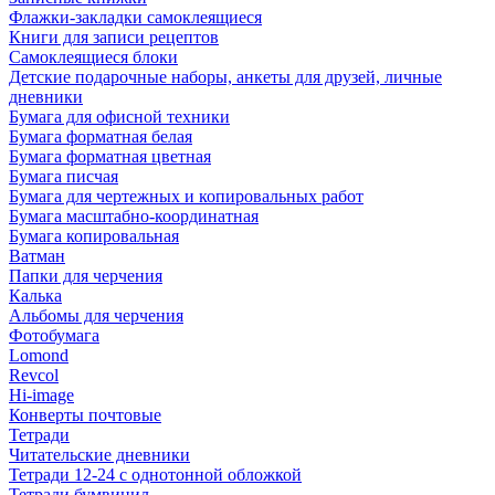
Флажки-закладки самоклеящиеся
Книги для записи рецептов
Самоклеящиеся блоки
Детские подарочные наборы, анкеты для друзей, личные
дневники
Бумага для офисной техники
Бумага форматная белая
Бумага форматная цветная
Бумага писчая
Бумага для чертежных и копировальных работ
Бумага масштабно-координатная
Бумага копировальная
Ватман
Папки для черчения
Калька
Альбомы для черчения
Фотобумага
Lomond
Revcol
Hi-image
Конверты почтовые
Тетради
Читательские дневники
Тетради 12-24 с однотонной обложкой
Тетради бумвинил