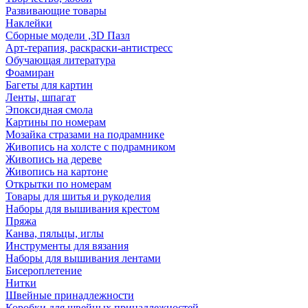
Развивающие товары
Наклейки
Сборные модели ,3D Пазл
Арт-терапия, раскраски-антистресс
Обучающая литература
Фоамиран
Багеты для картин
Ленты, шпагат
Эпоксидная смола
Картины по номерам
Мозайка стразами на подрамнике
Живопись на холсте с подрамником
Живопись на дереве
Живопись на картоне
Открытки по номерам
Товары для шитья и рукоделия
Наборы для вышивания крестом
Пряжа
Канва, пяльцы, иглы
Инструменты для вязания
Наборы для вышивания лентами
Бисероплетение
Нитки
Швейные принадлежности
Коробки для швейных принадлежностей