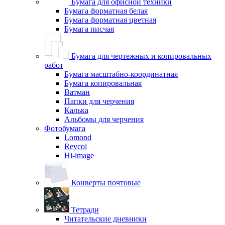
Бумага для офисной техники
Бумага форматная белая
Бумага форматная цветная
Бумага писчая
Бумага для чертежных и копировальных
работ
Бумага масштабно-координатная
Бумага копировальная
Ватман
Папки для черчения
Калька
Альбомы для черчения
Фотобумага
Lomond
Revcol
Hi-image
Конверты почтовые
Тетради
Читательские дневники