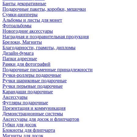
Банты декоративные
Подарочные пакеты, коробки, мешочки
Сумки-шопперы
Альбомы и листы для монет
Фотоальбомы
Новогодние аксессуары
Наградная и поздравительная продукция
Брелоки, Магниты
Благодарности, грамоты, дипломы
Дизайн-бумага
Папки адресные
Рамки для фотографий
Подарочные письменные принадлежности
Ручки-роллеры подарочные
Ручки шариковые подарочные
Ручки перьевые подарочные
Карандаши подарочные
Аксессуары
Футляры подарочные
Презентация и коммуникация
Демонстрационные системы
Аксессуары для досок и флипчартов
Губки для досок
Блокноты для флипчарта
Магниты для досок