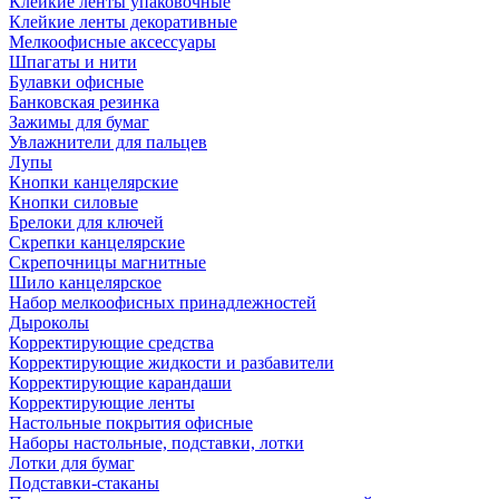
Клейкие ленты упаковочные
Клейкие ленты декоративные
Мелкоофисные аксессуары
Шпагаты и нити
Булавки офисные
Банковская резинка
Зажимы для бумаг
Увлажнители для пальцев
Лупы
Кнопки канцелярские
Кнопки силовые
Брелоки для ключей
Скрепки канцелярские
Скрепочницы магнитные
Шило канцелярское
Набор мелкоофисных принадлежностей
Дыроколы
Корректирующие средства
Корректирующие жидкости и разбавители
Корректирующие карандаши
Корректирующие ленты
Настольные покрытия офисные
Наборы настольные, подставки, лотки
Лотки для бумаг
Подставки-стаканы