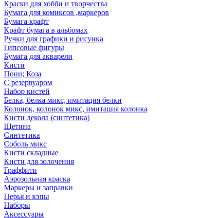
Краски для хобби и творчества
Бумага для комиксов ,маркеров
Бумага крафт
Крафт бумага в альбомах
Ручки для графики и рисунка
Гипсовые фигуры
Бумага для акварели
Кисти
Пони; Коза
С резервуаром
Набор кистей
Белка, белка микс, имитация белки
Колонок, колонок микс, имитация колонка
Кисти декола (синтетика)
Щетина
Синтетика
Соболь микс
Кисти складные
Кисти для золочения
Граффити
Аэрозольная краска
Маркеры и заправки
Перья и кэпы
Наборы
Аксессуары