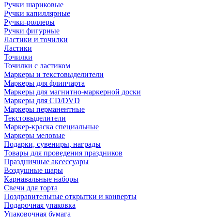
Ручки шариковые
Ручки капиллярные
Ручки-роллеры
Ручки фигурные
Ластики и точилки
Ластики
Точилки
Точилки с ластиком
Маркеры и текстовыделители
Маркеры для флипчарта
Маркеры для магнитно-маркерной доски
Маркеры для CD/DVD
Маркеры перманентные
Текстовыделители
Маркер-краска специальные
Маркеры меловые
Подарки, сувениры, награды
Товары для проведения праздников
Праздничные аксессуары
Воздушные шары
Карнавальные наборы
Свечи для торта
Поздравительные открытки и конверты
Подарочная упаковка
Упаковочная бумага