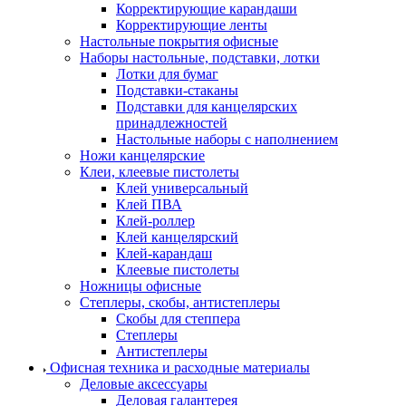
Корректирующие карандаши
Корректирующие ленты
Настольные покрытия офисные
Наборы настольные, подставки, лотки
Лотки для бумаг
Подставки-стаканы
Подставки для канцелярских
принадлежностей
Настольные наборы с наполнением
Ножи канцелярские
Клеи, клеевые пистолеты
Клей универсальный
Клей ПВА
Клей-роллер
Клей канцелярский
Клей-карандаш
Клеевые пистолеты
Ножницы офисные
Степлеры, скобы, антистеплеры
Скобы для степпера
Степлеры
Антистеплеры
Офисная техника и расходные материалы
Деловые аксессуары
Деловая галантерея