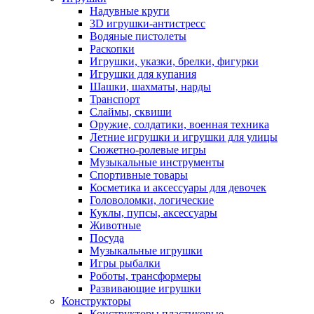
Надувные круги
3D игрушки-антистресс
Водяные пистолеты
Раскопки
Игрушки, указки, брелки, фигурки
Игрушки для купания
Шашки, шахматы, нарды
Транспорт
Слаймы, сквиши
Оружие, солдатики, военная техника
Летние игрушки и игрушки для улицы
Сюжетно-ролевые игры
Музыкальные инструменты
Спортивные товары
Косметика и аксессуары для девочек
Головоломки, логические
Куклы, пупсы, аксессуары
Животные
Посуда
Музыкальные игрушки
Игры рыбалки
Роботы, трансформеры
Развивающие игрушки
Конструкторы
Конструкторы пластиковые