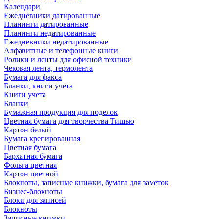
Календари
Ежедневники датированные
Планинги датированные
Планинги недатированные
Ежедневники недатированные
Алфавитные и телефонные книги
Ролики и ленты для офисной техники
Чековая лента, термолента
Бумага для факса
Бланки, книги учета
Книги учета
Бланки
Бумажная продукция для поделок
Цветная бумага для творчества Тишью
Картон белый
Бумага крепированная
Цветная бумага
Бархатная бумага
Фольга цветная
Картон цветной
Блокноты, записные книжки, бумага для заметок
Бизнес-блокноты
Блоки для записей
Блокноты
Записные книжки