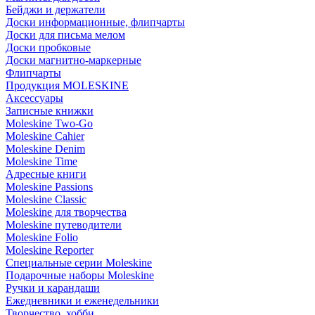
Бейджи и держатели
Доски информационные, флипчарты
Доски для письма мелом
Доски пробковые
Доски магнитно-маркерные
Флипчарты
Продукция MOLESKINE
Аксессуары
Записные книжки
Moleskine Two-Go
Moleskine Cahier
Moleskine Denim
Moleskine Time
Адресные книги
Moleskine Passions
Moleskine Classic
Moleskine для творчества
Moleskine путеводители
Moleskine Folio
Moleskine Reporter
Специальные серии Moleskine
Подарочные наборы Moleskine
Ручки и карандаши
Ежедневники и еженедельники
Творчество, хобби