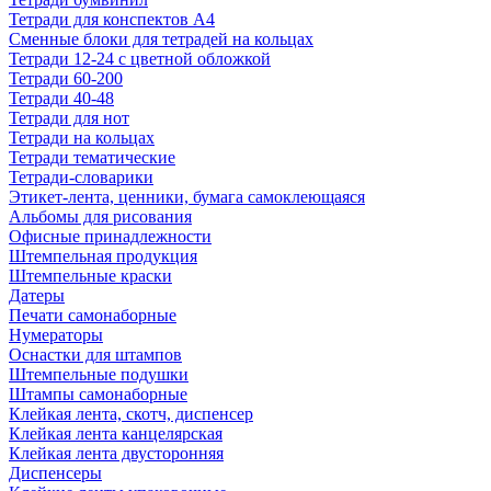
Тетради для конспектов А4
Сменные блоки для тетрадей на кольцах
Тетради 12-24 с цветной обложкой
Тетради 60-200
Тетради 40-48
Тетради для нот
Тетради на кольцах
Тетради тематические
Тетради-словарики
Этикет-лента, ценники, бумага самоклеющаяся
Альбомы для рисования
Офисные принадлежности
Штемпельная продукция
Штемпельные краски
Датеры
Печати самонаборные
Нумераторы
Оснастки для штампов
Штемпельные подушки
Штампы самонаборные
Клейкая лента, скотч, диспенсер
Клейкая лента канцелярская
Клейкая лента двусторонняя
Диспенсеры