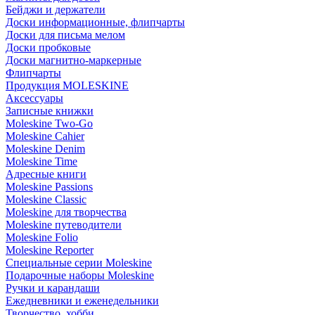
Бейджи и держатели
Доски информационные, флипчарты
Доски для письма мелом
Доски пробковые
Доски магнитно-маркерные
Флипчарты
Продукция MOLESKINE
Аксессуары
Записные книжки
Moleskine Two-Go
Moleskine Cahier
Moleskine Denim
Moleskine Time
Адресные книги
Moleskine Passions
Moleskine Classic
Moleskine для творчества
Moleskine путеводители
Moleskine Folio
Moleskine Reporter
Специальные серии Moleskine
Подарочные наборы Moleskine
Ручки и карандаши
Ежедневники и еженедельники
Творчество, хобби