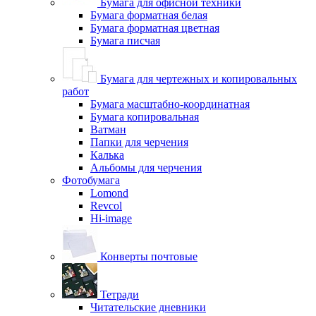
Бумага для офисной техники
Бумага форматная белая
Бумага форматная цветная
Бумага писчая
Бумага для чертежных и копировальных
работ
Бумага масштабно-координатная
Бумага копировальная
Ватман
Папки для черчения
Калька
Альбомы для черчения
Фотобумага
Lomond
Revcol
Hi-image
Конверты почтовые
Тетради
Читательские дневники