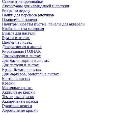
Стаканы-непроливайки
Аксессуары для карандашей и пастели
Резцы по дереву
Папки для переноса рисунков
Планшеты и панели
Палитры, кюветы пустые, пеналы для акварели
Клейкая лента малярная
Бумага для пастели
Бумага в листах
Цветная в листах
Декоративная в листах
Рисовальная ГОЗНАК
Для акварели в листах
Для масла, акрила в листах
Для пастели в листах
Крафт бумага в листах
Для маркеров, бристоль в листах
Картон в листах
Краски
Масляные краски
Акриловые краски
Темперные краски
Акварельные краски
Гуашевые краски
Аэрозольные краски