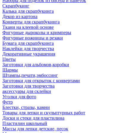
Наборы для поделок из бисера и пайеток
Скрапбукинг
Калька для скрапбукинга
Декор из картона
Конверты для скрапбукинга
Ткани на клеевой основе
Фигурные дыроколы и кримперы
Фигурные ножницы и резаки
Бумага для скрапбукинга
Наклейки для творчества
Декоративные украшения
Цветы
Заготовки для альбомов,коробки
Шармы
Штампы,печати,эмбоссинг
Заготовки для открыток с конвертами
Заготовки для творчества
аксессуары для склейки
Уголки для фото
Фетр
Блестки, стразы, камни
Товары для лепки и скульптурных работ
Доски и стеки для пластилина
Пластилин школьный
Массы для лепки детские, песок