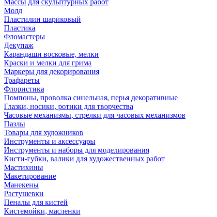
Массы для скульптурных работ
Молд
Пластилин шариковый
Пластика
Фломастеры
Декупаж
Карандаши восковые, мелки
Краски и мелки для грима
Маркеры для декорирования
Трафареты
Флористика
Помпоны, проволка синельная, перья декоративные
Глазки, носики, ротики для творчества
Часовые механизмы, стрелки для часовых механизмов
Пазлы
Товары для художников
Инструменты и аксессуары
Инструменты и наборы для моделирования
Кисти-губки, валики для художественных работ
Мастихины
Макетирование
Манекены
Растушевки
Пеналы для кистей
Кистемойки, масленки