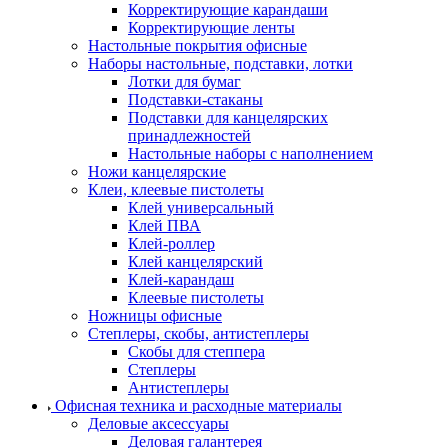
Корректирующие карандаши
Корректирующие ленты
Настольные покрытия офисные
Наборы настольные, подставки, лотки
Лотки для бумаг
Подставки-стаканы
Подставки для канцелярских
принадлежностей
Настольные наборы с наполнением
Ножи канцелярские
Клеи, клеевые пистолеты
Клей универсальный
Клей ПВА
Клей-роллер
Клей канцелярский
Клей-карандаш
Клеевые пистолеты
Ножницы офисные
Степлеры, скобы, антистеплеры
Скобы для степпера
Степлеры
Антистеплеры
Офисная техника и расходные материалы
Деловые аксессуары
Деловая галантерея