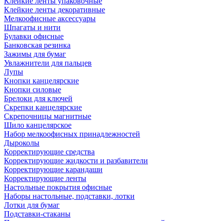
Клейкие ленты упаковочные
Клейкие ленты декоративные
Мелкоофисные аксессуары
Шпагаты и нити
Булавки офисные
Банковская резинка
Зажимы для бумаг
Увлажнители для пальцев
Лупы
Кнопки канцелярские
Кнопки силовые
Брелоки для ключей
Скрепки канцелярские
Скрепочницы магнитные
Шило канцелярское
Набор мелкоофисных принадлежностей
Дыроколы
Корректирующие средства
Корректирующие жидкости и разбавители
Корректирующие карандаши
Корректирующие ленты
Настольные покрытия офисные
Наборы настольные, подставки, лотки
Лотки для бумаг
Подставки-стаканы