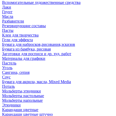
Вспомогательные художественные средства
Лаки
Грунт
Масла
Разбавители
Резервирующие составы
Пасты
Клеи для творчества
Гели для эффекта
Бумага для набросков,рисования,эскизов
Бумага из бамбука, рисовая
Заготовки для росписи и др. худ. работ
Материалы для графики
Пастель
Уголь
Сангина, сепия
Соус
Бумага для акрила, масла, Mixed Media
Поталь
Мольберты,этюдники
Мольберты настольные
Мольберты напольные
Этюдники
Карандаши цветные
Карандаши цветные штучно