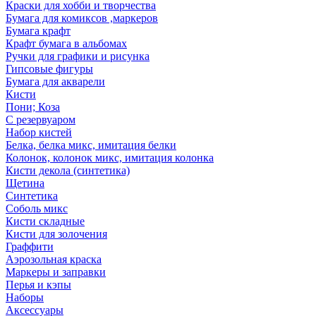
Краски для хобби и творчества
Бумага для комиксов ,маркеров
Бумага крафт
Крафт бумага в альбомах
Ручки для графики и рисунка
Гипсовые фигуры
Бумага для акварели
Кисти
Пони; Коза
С резервуаром
Набор кистей
Белка, белка микс, имитация белки
Колонок, колонок микс, имитация колонка
Кисти декола (синтетика)
Щетина
Синтетика
Соболь микс
Кисти складные
Кисти для золочения
Граффити
Аэрозольная краска
Маркеры и заправки
Перья и кэпы
Наборы
Аксессуары