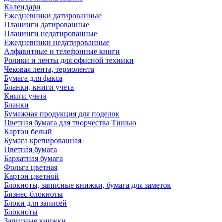
Календари
Ежедневники датированные
Планинги датированные
Планинги недатированные
Ежедневники недатированные
Алфавитные и телефонные книги
Ролики и ленты для офисной техники
Чековая лента, термолента
Бумага для факса
Бланки, книги учета
Книги учета
Бланки
Бумажная продукция для поделок
Цветная бумага для творчества Тишью
Картон белый
Бумага крепированная
Цветная бумага
Бархатная бумага
Фольга цветная
Картон цветной
Блокноты, записные книжки, бумага для заметок
Бизнес-блокноты
Блоки для записей
Блокноты
Записные книжки