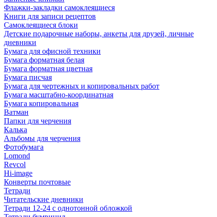
Флажки-закладки самоклеящиеся
Книги для записи рецептов
Самоклеящиеся блоки
Детские подарочные наборы, анкеты для друзей, личные
дневники
Бумага для офисной техники
Бумага форматная белая
Бумага форматная цветная
Бумага писчая
Бумага для чертежных и копировальных работ
Бумага масштабно-координатная
Бумага копировальная
Ватман
Папки для черчения
Калька
Альбомы для черчения
Фотобумага
Lomond
Revcol
Hi-image
Конверты почтовые
Тетради
Читательские дневники
Тетради 12-24 с однотонной обложкой
Тетради бумвинил