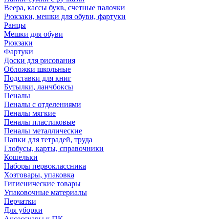
Веера, кассы букв, счетные палочки
Рюкзаки, мешки для обуви, фартуки
Ранцы
Мешки для обуви
Рюкзаки
Фартуки
Доски для рисования
Обложки школьные
Подставки для книг
Бутылки, ланчбоксы
Пеналы
Пеналы с отделениями
Пеналы мягкие
Пеналы пластиковые
Пеналы металлические
Папки для тетрадей, труда
Глобусы, карты, справочники
Кошельки
Наборы первоклассника
Хозтовары, упаковка
Гигиенические товары
Упаковочные материалы
Перчатки
Для уборки
Аксессуары к ПК