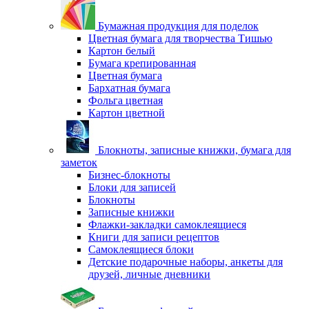
Бумажная продукция для поделок
Цветная бумага для творчества Тишью
Картон белый
Бумага крепированная
Цветная бумага
Бархатная бумага
Фольга цветная
Картон цветной
Блокноты, записные книжки, бумага для
заметок
Бизнес-блокноты
Блоки для записей
Блокноты
Записные книжки
Флажки-закладки самоклеящиеся
Книги для записи рецептов
Самоклеящиеся блоки
Детские подарочные наборы, анкеты для
друзей, личные дневники