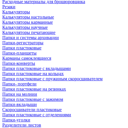
Расходные материалы для брошюровщика
Резаки
Калькуляторы
Калькуляторы настольные
Калькуляторы карманные
Калькуляторы научные
Калькуляторы печатающие
Папки и системы архивации
Папки-регистраторы
Папки пластиковые
Папки-планшеты
Карманы самоклеящиеся
Папки-конверты
Папки пластиковые с вкладышами
Папки пластиковые на кольцах
Папки пластиковые с пружиным скоросшивателем
Папки- портфели
Папки пластиковые на резинках
Папки на молнии
Папки пластиковые с зажимом
Папки-вкладыши
Скоросшиватели пластиковые
Папки пластиковые с отделениями
Папки-уголки
Разделители листов