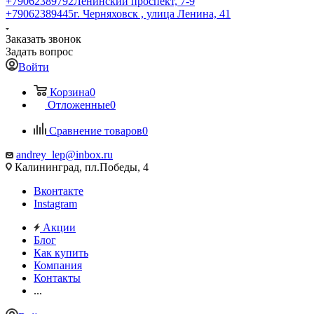
+79062389792
Ленинский проспект, 7-9
+79062389445
г. Черняховск , улица Ленина, 41
Заказать звонок
Задать вопрос
Войти
Корзина
0
Отложенные
0
Сравнение товаров
0
andrey_lep@inbox.ru
Калининград, пл.Победы, 4
Вконтакте
Instagram
Акции
Блог
Как купить
Компания
Контакты
...