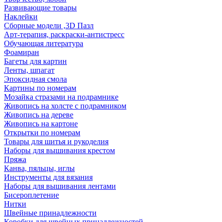
Развивающие товары
Наклейки
Сборные модели ,3D Пазл
Арт-терапия, раскраски-антистресс
Обучающая литература
Фоамиран
Багеты для картин
Ленты, шпагат
Эпоксидная смола
Картины по номерам
Мозайка стразами на подрамнике
Живопись на холсте с подрамником
Живопись на дереве
Живопись на картоне
Открытки по номерам
Товары для шитья и рукоделия
Наборы для вышивания крестом
Пряжа
Канва, пяльцы, иглы
Инструменты для вязания
Наборы для вышивания лентами
Бисероплетение
Нитки
Швейные принадлежности
Коробки для швейных принадлежностей