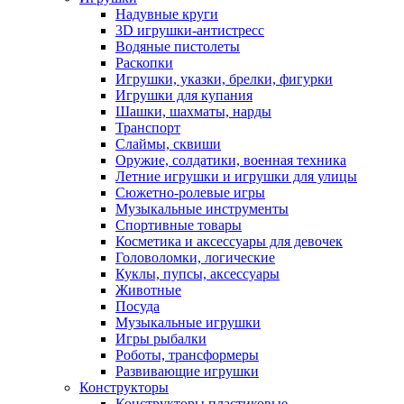
Надувные круги
3D игрушки-антистресс
Водяные пистолеты
Раскопки
Игрушки, указки, брелки, фигурки
Игрушки для купания
Шашки, шахматы, нарды
Транспорт
Слаймы, сквиши
Оружие, солдатики, военная техника
Летние игрушки и игрушки для улицы
Сюжетно-ролевые игры
Музыкальные инструменты
Спортивные товары
Косметика и аксессуары для девочек
Головоломки, логические
Куклы, пупсы, аксессуары
Животные
Посуда
Музыкальные игрушки
Игры рыбалки
Роботы, трансформеры
Развивающие игрушки
Конструкторы
Конструкторы пластиковые