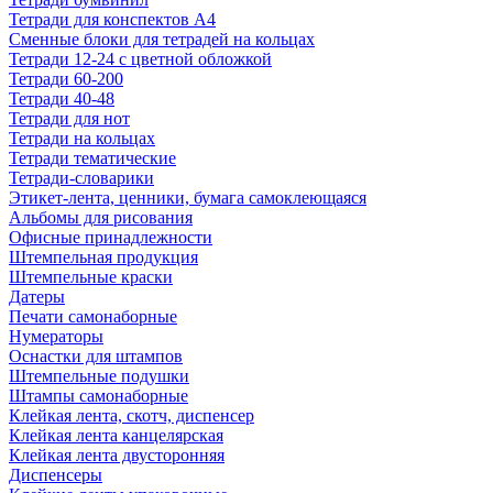
Тетради для конспектов А4
Сменные блоки для тетрадей на кольцах
Тетради 12-24 с цветной обложкой
Тетради 60-200
Тетради 40-48
Тетради для нот
Тетради на кольцах
Тетради тематические
Тетради-словарики
Этикет-лента, ценники, бумага самоклеющаяся
Альбомы для рисования
Офисные принадлежности
Штемпельная продукция
Штемпельные краски
Датеры
Печати самонаборные
Нумераторы
Оснастки для штампов
Штемпельные подушки
Штампы самонаборные
Клейкая лента, скотч, диспенсер
Клейкая лента канцелярская
Клейкая лента двусторонняя
Диспенсеры