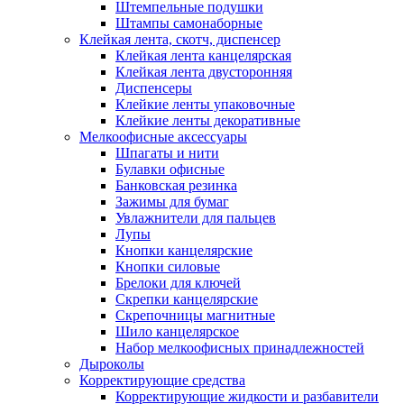
Штемпельные подушки
Штампы самонаборные
Клейкая лента, скотч, диспенсер
Клейкая лента канцелярская
Клейкая лента двусторонняя
Диспенсеры
Клейкие ленты упаковочные
Клейкие ленты декоративные
Мелкоофисные аксессуары
Шпагаты и нити
Булавки офисные
Банковская резинка
Зажимы для бумаг
Увлажнители для пальцев
Лупы
Кнопки канцелярские
Кнопки силовые
Брелоки для ключей
Скрепки канцелярские
Скрепочницы магнитные
Шило канцелярское
Набор мелкоофисных принадлежностей
Дыроколы
Корректирующие средства
Корректирующие жидкости и разбавители