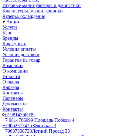
Игровые манипуляторы и джойстики
Клавиатуры, мыши, коврики
Кулеры, охлаждение
Акции
Услуги
Блог
Бренды
Как купить
Условия оплаты
Условия доставки
Гарантия на товар
Компания
О компании
Новости
Отзывы
Карьера
Контакты
Партнеры
Документы
Контакты
+7 9814766999
+7 9814766999
Площадь Победы 4
+79062377475
Флотская 3
+79637398738
Летний Проезд 33