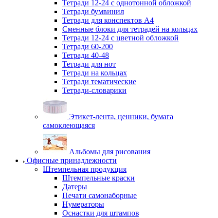
Тетради 12-24 с однотонной обложкой
Тетради бумвинил
Тетради для конспектов А4
Сменные блоки для тетрадей на кольцах
Тетради 12-24 с цветной обложкой
Тетради 60-200
Тетради 40-48
Тетради для нот
Тетради на кольцах
Тетради тематические
Тетради-словарики
Этикет-лента, ценники, бумага
самоклеющаяся
Альбомы для рисования
Офисные принадлежности
Штемпельная продукция
Штемпельные краски
Датеры
Печати самонаборные
Нумераторы
Оснастки для штампов