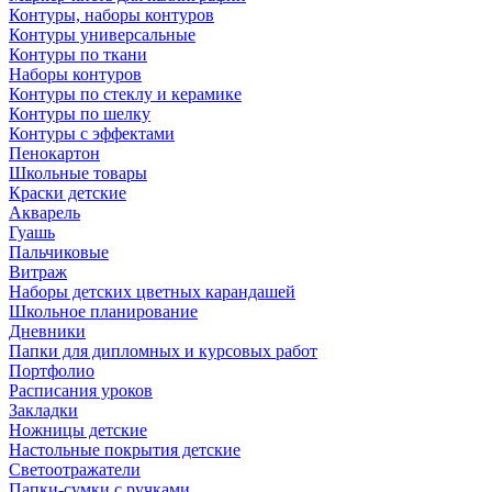
Контуры, наборы контуров
Контуры универсальные
Контуры по ткани
Наборы контуров
Контуры по стеклу и керамике
Контуры по шелку
Контуры с эффектами
Пенокартон
Школьные товары
Краски детские
Акварель
Гуашь
Пальчиковые
Витраж
Наборы детских цветных карандашей
Школьное планирование
Дневники
Папки для дипломных и курсовых работ
Портфолио
Расписания уроков
Закладки
Ножницы детские
Настольные покрытия детские
Светоотражатели
Папки-сумки с ручками