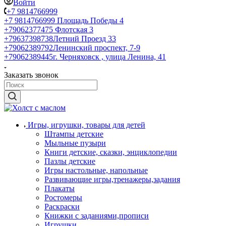
Войти
+7 9814766999
+7 9814766999
Площадь Победы 4
+79062377475
Флотская 3
+79637398738
Летний Проезд 33
+79062389792
Ленинский проспект, 7-9
+79062389445
г. Черняховск , улица Ленина, 41
Заказать звонок
Игры, игрушки, товары для детей
Штампы детские
Мыльные пузыри
Книги детские, сказки, энциклопедии
Пазлы детские
Игры настольные, напольные
Развивающие игры,тренажеры,задания
Плакаты
Ростомеры
Раскраски
Книжки с заданиями,прописи
Игрушки