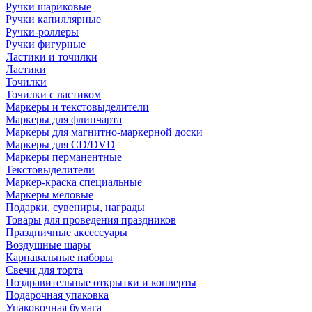
Ручки шариковые
Ручки капиллярные
Ручки-роллеры
Ручки фигурные
Ластики и точилки
Ластики
Точилки
Точилки с ластиком
Маркеры и текстовыделители
Маркеры для флипчарта
Маркеры для магнитно-маркерной доски
Маркеры для CD/DVD
Маркеры перманентные
Текстовыделители
Маркер-краска специальные
Маркеры меловые
Подарки, сувениры, награды
Товары для проведения праздников
Праздничные аксессуары
Воздушные шары
Карнавальные наборы
Свечи для торта
Поздравительные открытки и конверты
Подарочная упаковка
Упаковочная бумага