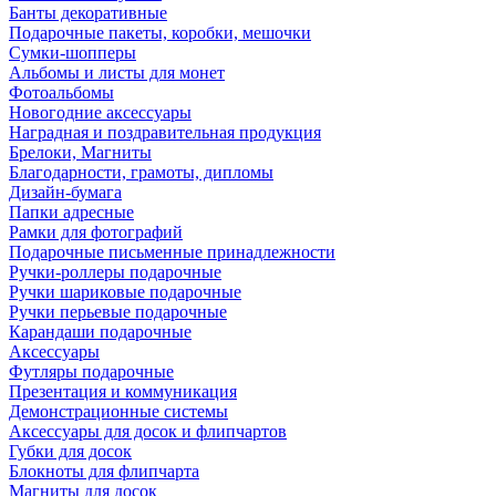
Банты декоративные
Подарочные пакеты, коробки, мешочки
Сумки-шопперы
Альбомы и листы для монет
Фотоальбомы
Новогодние аксессуары
Наградная и поздравительная продукция
Брелоки, Магниты
Благодарности, грамоты, дипломы
Дизайн-бумага
Папки адресные
Рамки для фотографий
Подарочные письменные принадлежности
Ручки-роллеры подарочные
Ручки шариковые подарочные
Ручки перьевые подарочные
Карандаши подарочные
Аксессуары
Футляры подарочные
Презентация и коммуникация
Демонстрационные системы
Аксессуары для досок и флипчартов
Губки для досок
Блокноты для флипчарта
Магниты для досок