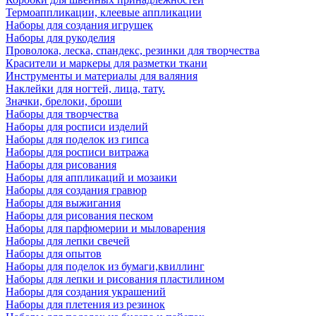
Термоаппликации, клеевые аппликации
Наборы для создания игрушек
Наборы для рукоделия
Проволока, леска, спандекс, резинки для творчества
Красители и маркеры для разметки ткани
Инструменты и материалы для валяния
Наклейки для ногтей, лица, тату.
Значки, брелоки, броши
Наборы для творчества
Наборы для росписи изделий
Наборы для поделок из гипса
Наборы для росписи витража
Наборы для рисования
Наборы для аппликаций и мозаики
Наборы для создания гравюр
Наборы для выжигания
Наборы для рисования песком
Наборы для парфюмерии и мыловарения
Наборы для лепки свечей
Наборы для опытов
Наборы для поделок из бумаги,квиллинг
Наборы для лепки и рисования пластилином
Наборы для создания украшений
Наборы для плетения из резинок