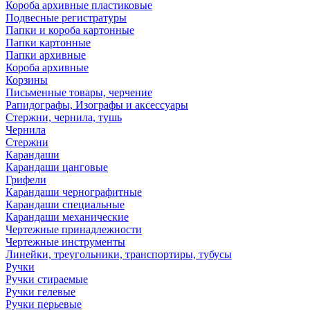
Короба архивные пластиковые
Подвесные регистратуры
Папки и короба картонные
Папки картонные
Папки архивные
Короба архивные
Корзины
Письменные товары, черчение
Рапидографы, Изографы и аксессуары
Стержни, чернила, тушь
Чернила
Стержни
Карандаши
Карандаши цанговые
Грифели
Карандаши чернографитные
Карандаши специальные
Карандаши механические
Чертежные принадлежности
Чертежные инструменты
Линейки, треугольники, транспортиры, тубусы
Ручки
Ручки стираемые
Ручки гелевые
Ручки перьевые