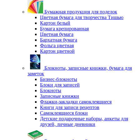
Бумажная продукция для поделок
Цветная бумага для творчества Тишью
Картон белый
Бумага крепированная
Цветная бумага
Бархатная бумага
Фольга цветная
Картон цветной
Блокноты, записные книжки, бумага для
заметок
Бизнес-блокноты
Блоки для записей
Блокноты
Записные книжки
Флажки-закладки самоклеящиеся
Книги для записи рецептов
Самоклеящиеся блоки
Детские подарочные наборы, анкеты для
друзей, личные дневники