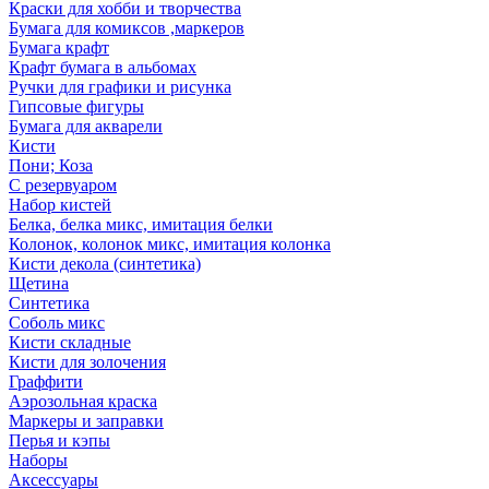
Краски для хобби и творчества
Бумага для комиксов ,маркеров
Бумага крафт
Крафт бумага в альбомах
Ручки для графики и рисунка
Гипсовые фигуры
Бумага для акварели
Кисти
Пони; Коза
С резервуаром
Набор кистей
Белка, белка микс, имитация белки
Колонок, колонок микс, имитация колонка
Кисти декола (синтетика)
Щетина
Синтетика
Соболь микс
Кисти складные
Кисти для золочения
Граффити
Аэрозольная краска
Маркеры и заправки
Перья и кэпы
Наборы
Аксессуары