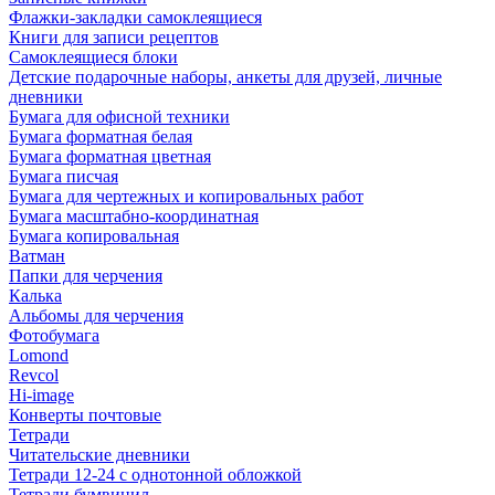
Флажки-закладки самоклеящиеся
Книги для записи рецептов
Самоклеящиеся блоки
Детские подарочные наборы, анкеты для друзей, личные
дневники
Бумага для офисной техники
Бумага форматная белая
Бумага форматная цветная
Бумага писчая
Бумага для чертежных и копировальных работ
Бумага масштабно-координатная
Бумага копировальная
Ватман
Папки для черчения
Калька
Альбомы для черчения
Фотобумага
Lomond
Revcol
Hi-image
Конверты почтовые
Тетради
Читательские дневники
Тетради 12-24 с однотонной обложкой
Тетради бумвинил