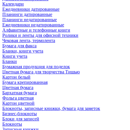
Календари
Ежедневники датированные
Планинги датированные
Планинги недатированные
Ежедневники недатированные
Алфавитные и телефонные книги
Ролики и ленты для офисной техники
Чековая лента, термолента
Бумага для факса
Бланки, книги учета
Книги учета
Бланки
Бумажная продукция для поделок
Цветная бумага для творчества Тишью
Картон белый
Бумага крепированная
Цветная бумага
Бархатная бумага
Фольга цветная
Картон цветной
Блокноты, записные книжки, бумага для заметок
Бизнес-блокноты
Блоки для записей
Блокноты
Записные книжки