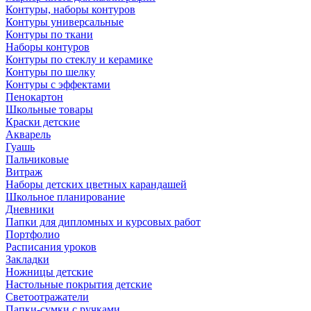
Контуры, наборы контуров
Контуры универсальные
Контуры по ткани
Наборы контуров
Контуры по стеклу и керамике
Контуры по шелку
Контуры с эффектами
Пенокартон
Школьные товары
Краски детские
Акварель
Гуашь
Пальчиковые
Витраж
Наборы детских цветных карандашей
Школьное планирование
Дневники
Папки для дипломных и курсовых работ
Портфолио
Расписания уроков
Закладки
Ножницы детские
Настольные покрытия детские
Светоотражатели
Папки-сумки с ручками