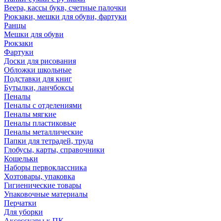
Веера, кассы букв, счетные палочки
Рюкзаки, мешки для обуви, фартуки
Ранцы
Мешки для обуви
Рюкзаки
Фартуки
Доски для рисования
Обложки школьные
Подставки для книг
Бутылки, ланчбоксы
Пеналы
Пеналы с отделениями
Пеналы мягкие
Пеналы пластиковые
Пеналы металлические
Папки для тетрадей, труда
Глобусы, карты, справочники
Кошельки
Наборы первоклассника
Хозтовары, упаковка
Гигиенические товары
Упаковочные материалы
Перчатки
Для уборки
Аксессуары к ПК