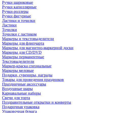
Ручки шариковые
Ручки капиллярные
Ручки-роллеры
Ручки фигурные
Ластики и точилки
Ластики
Точилки
Точилки с ластиком
Маркеры и текстовыделители
Маркеры для флипчарта
Маркеры для магнитно-маркерной доски
Маркеры для CD/DVD
Маркеры перманентные
Текстовыделители
Маркер-краска специальные
Маркеры меловые
Подарки, сувениры, награды
Товары для проведения праздников
Праздничные аксессуары
Воздушные шары
Карнавальные наборы
Свечи для торта
Поздравительные открытки и конверты
Подарочная упаковка
Упаковочная бумага