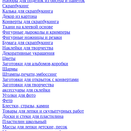
Наборы для поделок из бисера и пайеток
Скрапбукинг
Калька для скрапбукинга
Декор из картона
Конверты для скрапбукинга
Ткани на клеевой основе
Фигурные дыроколы и кримперы
Фигурные ножницы и резаки
Бумага для скрапбукинга
Наклейки для творчества
Декоративные украшения
Цветы
Заготовки для альбомов,коробки
Шармы
Штампы,печати,эмбоссинг
Заготовки для открыток с конвертами
Заготовки для творчества
аксессуары для склейки
Уголки для фото
Фетр
Блестки, стразы, камни
Товары для лепки и скульптурных работ
Доски и стеки для пластилина
Пластилин школьный
Массы для лепки детские, песок