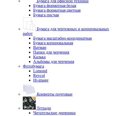
Бумага для офисной техники
Бумага форматная белая
Бумага форматная цветная
Бумага писчая
Бумага для чертежных и копировальных
работ
Бумага масштабно-координатная
Бумага копировальная
Ватман
Папки для черчения
Калька
Альбомы для черчения
Фотобумага
Lomond
Revcol
Hi-image
Конверты почтовые
Тетради
Читательские дневники