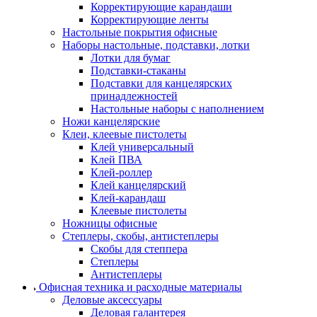
Корректирующие карандаши
Корректирующие ленты
Настольные покрытия офисные
Наборы настольные, подставки, лотки
Лотки для бумаг
Подставки-стаканы
Подставки для канцелярских
принадлежностей
Настольные наборы с наполнением
Ножи канцелярские
Клеи, клеевые пистолеты
Клей универсальный
Клей ПВА
Клей-роллер
Клей канцелярский
Клей-карандаш
Клеевые пистолеты
Ножницы офисные
Степлеры, скобы, антистеплеры
Скобы для степпера
Степлеры
Антистеплеры
Офисная техника и расходные материалы
Деловые аксессуары
Деловая галантерея