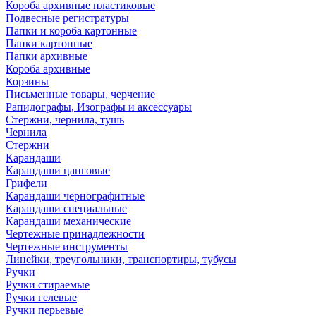
Короба архивные пластиковые
Подвесные регистратуры
Папки и короба картонные
Папки картонные
Папки архивные
Короба архивные
Корзины
Письменные товары, черчение
Рапидографы, Изографы и аксессуары
Стержни, чернила, тушь
Чернила
Стержни
Карандаши
Карандаши цанговые
Грифели
Карандаши чернографитные
Карандаши специальные
Карандаши механические
Чертежные принадлежности
Чертежные инструменты
Линейки, треугольники, транспортиры, тубусы
Ручки
Ручки стираемые
Ручки гелевые
Ручки перьевые