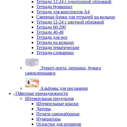
Тетради 12-24 с однотонной обложкой
Тетради бумвинил
Тетради для конспектов А4
Сменные блоки для тетрадей на кольцах
Тетради 12-24 с цветной обложкой
Тетради 60-200
Тетради 40-48
Тетради для нот
Тетради на кольцах
Тетради тематические
Тетради-словарики
Этикет-лента, ценники, бумага
самоклеющаяся
Альбомы для рисования
Офисные принадлежности
Штемпельная продукция
Штемпельные краски
Датеры
Печати самонаборные
Нумераторы
Оснастки для штампов