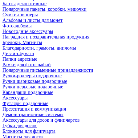
Банты декоративные
Подарочные пакеты, коробки, мешочки
Сумки-шопперы
Альбомы и листы для монет
Фотоальбомы
Новогодние аксессуары
Наградная и поздравительная продукция
Брелоки, Магниты
Благодарности, грамоты, дипломы
Дизайн-бумага
Папки адресные
Рамки для фотографий
Подарочные письменные принадлежности
Ручки-роллеры подарочные
Ручки шариковые подарочные
Ручки перьевые подарочные
Карандаши подарочные
Аксессуары
Футляры подарочные
Презентация и коммуникация
Демонстрационные системы
Аксессуары для досок и флипчартов
Губки для досок
Блокноты для флипчарта
Магниты для досок