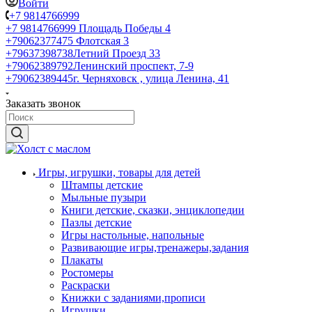
Войти
+7 9814766999
+7 9814766999
Площадь Победы 4
+79062377475
Флотская 3
+79637398738
Летний Проезд 33
+79062389792
Ленинский проспект, 7-9
+79062389445
г. Черняховск , улица Ленина, 41
Заказать звонок
Игры, игрушки, товары для детей
Штампы детские
Мыльные пузыри
Книги детские, сказки, энциклопедии
Пазлы детские
Игры настольные, напольные
Развивающие игры,тренажеры,задания
Плакаты
Ростомеры
Раскраски
Книжки с заданиями,прописи
Игрушки