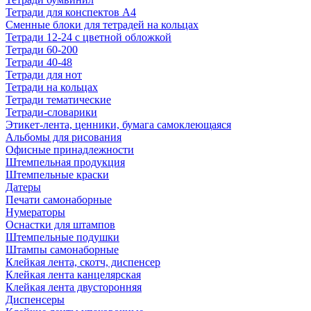
Тетради для конспектов А4
Сменные блоки для тетрадей на кольцах
Тетради 12-24 с цветной обложкой
Тетради 60-200
Тетради 40-48
Тетради для нот
Тетради на кольцах
Тетради тематические
Тетради-словарики
Этикет-лента, ценники, бумага самоклеющаяся
Альбомы для рисования
Офисные принадлежности
Штемпельная продукция
Штемпельные краски
Датеры
Печати самонаборные
Нумераторы
Оснастки для штампов
Штемпельные подушки
Штампы самонаборные
Клейкая лента, скотч, диспенсер
Клейкая лента канцелярская
Клейкая лента двусторонняя
Диспенсеры