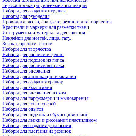
Термоаппликации, клеевые аппликации
Наборы для создания игрушек
Наборы для рукоделия
Проволока, леска, спандекс, резинки для творчества
Красители и маркеры для разметки ткани
Инструменты и материалы для валяния
Наклейки для ногтей, лица, тату.
Значки, брелоки, броши
Наборы для творчества
Наборы для росписи изделий
Наборы для поделок из гипса
Наборы для росписи витража
Наборы для рисования
Наборы для аппликаций и мозаики
Наборы для создания гравюр
Наборы для выжигания
Наборы для рисования песком
Наборы для парфюмерии и мыловарения
Наборы для лепки свечей
Наборы для опытов
Наборы для поделок из бумаги,квиллинг
Наборы для лепки и рисования пластилином
Наборы для создания украшений
Наборы для плетения из резинок