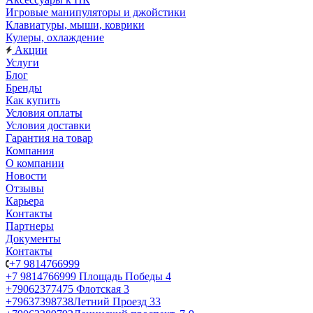
Игровые манипуляторы и джойстики
Клавиатуры, мыши, коврики
Кулеры, охлаждение
Акции
Услуги
Блог
Бренды
Как купить
Условия оплаты
Условия доставки
Гарантия на товар
Компания
О компании
Новости
Отзывы
Карьера
Контакты
Партнеры
Документы
Контакты
+7 9814766999
+7 9814766999
Площадь Победы 4
+79062377475
Флотская 3
+79637398738
Летний Проезд 33