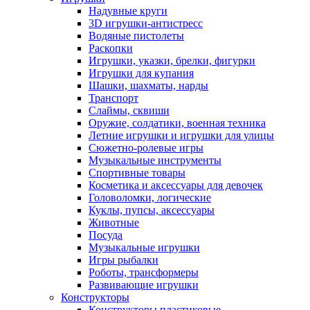
Надувные круги
3D игрушки-антистресс
Водяные пистолеты
Раскопки
Игрушки, указки, брелки, фигурки
Игрушки для купания
Шашки, шахматы, нарды
Транспорт
Слаймы, сквиши
Оружие, солдатики, военная техника
Летние игрушки и игрушки для улицы
Сюжетно-ролевые игры
Музыкальные инструменты
Спортивные товары
Косметика и аксессуары для девочек
Головоломки, логические
Куклы, пупсы, аксессуары
Животные
Посуда
Музыкальные игрушки
Игры рыбалки
Роботы, трансформеры
Развивающие игрушки
Конструкторы
Конструкторы пластиковые