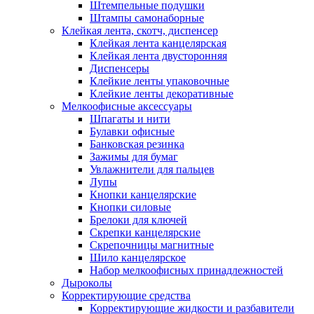
Штемпельные подушки
Штампы самонаборные
Клейкая лента, скотч, диспенсер
Клейкая лента канцелярская
Клейкая лента двусторонняя
Диспенсеры
Клейкие ленты упаковочные
Клейкие ленты декоративные
Мелкоофисные аксессуары
Шпагаты и нити
Булавки офисные
Банковская резинка
Зажимы для бумаг
Увлажнители для пальцев
Лупы
Кнопки канцелярские
Кнопки силовые
Брелоки для ключей
Скрепки канцелярские
Скрепочницы магнитные
Шило канцелярское
Набор мелкоофисных принадлежностей
Дыроколы
Корректирующие средства
Корректирующие жидкости и разбавители