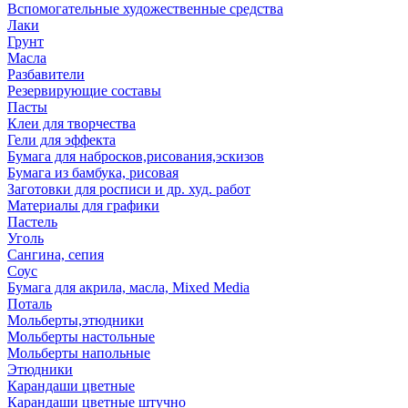
Вспомогательные художественные средства
Лаки
Грунт
Масла
Разбавители
Резервирующие составы
Пасты
Клеи для творчества
Гели для эффекта
Бумага для набросков,рисования,эскизов
Бумага из бамбука, рисовая
Заготовки для росписи и др. худ. работ
Материалы для графики
Пастель
Уголь
Сангина, сепия
Соус
Бумага для акрила, масла, Mixed Media
Поталь
Мольберты,этюдники
Мольберты настольные
Мольберты напольные
Этюдники
Карандаши цветные
Карандаши цветные штучно