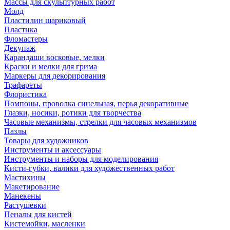
Массы для скульптурных работ
Молд
Пластилин шариковый
Пластика
Фломастеры
Декупаж
Карандаши восковые, мелки
Краски и мелки для грима
Маркеры для декорирования
Трафареты
Флористика
Помпоны, проволка синельная, перья декоративные
Глазки, носики, ротики для творчества
Часовые механизмы, стрелки для часовых механизмов
Пазлы
Товары для художников
Инструменты и аксессуары
Инструменты и наборы для моделирования
Кисти-губки, валики для художественных работ
Мастихины
Макетирование
Манекены
Растушевки
Пеналы для кистей
Кистемойки, масленки