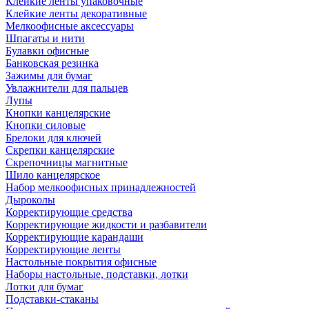
Клейкие ленты упаковочные
Клейкие ленты декоративные
Мелкоофисные аксессуары
Шпагаты и нити
Булавки офисные
Банковская резинка
Зажимы для бумаг
Увлажнители для пальцев
Лупы
Кнопки канцелярские
Кнопки силовые
Брелоки для ключей
Скрепки канцелярские
Скрепочницы магнитные
Шило канцелярское
Набор мелкоофисных принадлежностей
Дыроколы
Корректирующие средства
Корректирующие жидкости и разбавители
Корректирующие карандаши
Корректирующие ленты
Настольные покрытия офисные
Наборы настольные, подставки, лотки
Лотки для бумаг
Подставки-стаканы