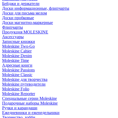
Бейджи и держатели
Доски информационные, флипчарты
Доски для письма мелом
Доски пробковые
Доски магнитно-маркерные
Флипчарты
Продукция MOLESKINE
Аксессуары
Записные книжки
Moleskine Two-Go
Moleskine Cahier
Moleskine Denim
Moleskine Time
Адресные книги
Moleskine Passions
Moleskine Classic
Moleskine для творчества
Moleskine путеводители
Moleskine Folio
Moleskine Reporter
Специальные серии Moleskine
Подарочные наборы Moleskine
Ручки и карандаши
Ежедневники и еженедельники
Творчество, хобби