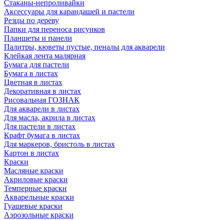
Стаканы-непроливайки
Аксессуары для карандашей и пастели
Резцы по дереву
Папки для переноса рисунков
Планшеты и панели
Палитры, кюветы пустые, пеналы для акварели
Клейкая лента малярная
Бумага для пастели
Бумага в листах
Цветная в листах
Декоративная в листах
Рисовальная ГОЗНАК
Для акварели в листах
Для масла, акрила в листах
Для пастели в листах
Крафт бумага в листах
Для маркеров, бристоль в листах
Картон в листах
Краски
Масляные краски
Акриловые краски
Темперные краски
Акварельные краски
Гуашевые краски
Аэрозольные краски