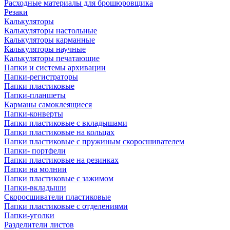
Расходные материалы для брошюровщика
Резаки
Калькуляторы
Калькуляторы настольные
Калькуляторы карманные
Калькуляторы научные
Калькуляторы печатающие
Папки и системы архивации
Папки-регистраторы
Папки пластиковые
Папки-планшеты
Карманы самоклеящиеся
Папки-конверты
Папки пластиковые с вкладышами
Папки пластиковые на кольцах
Папки пластиковые с пружиным скоросшивателем
Папки- портфели
Папки пластиковые на резинках
Папки на молнии
Папки пластиковые с зажимом
Папки-вкладыши
Скоросшиватели пластиковые
Папки пластиковые с отделениями
Папки-уголки
Разделители листов