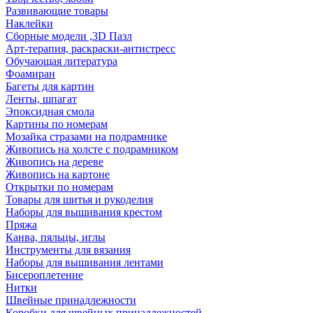
Развивающие товары
Наклейки
Сборные модели ,3D Пазл
Арт-терапия, раскраски-антистресс
Обучающая литература
Фоамиран
Багеты для картин
Ленты, шпагат
Эпоксидная смола
Картины по номерам
Мозайка стразами на подрамнике
Живопись на холсте с подрамником
Живопись на дереве
Живопись на картоне
Открытки по номерам
Товары для шитья и рукоделия
Наборы для вышивания крестом
Пряжа
Канва, пяльцы, иглы
Инструменты для вязания
Наборы для вышивания лентами
Бисероплетение
Нитки
Швейные принадлежности
Коробки для швейных принадлежностей