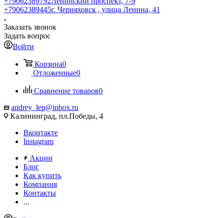
+79062389792
Ленинский проспект, 7-9
+79062389445
г. Черняховск , улица Ленина, 41
Заказать звонок
Задать вопрос
Войти
Корзина
0
Отложенные
0
Сравнение товаров
0
andrey_lep@inbox.ru
Калининград, пл.Победы, 4
Вконтакте
Instagram
Акции
Блог
Как купить
Компания
Контакты
...