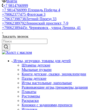
Войти
+7 9814766999
+7 9814766999
Площадь Победы 4
+79062377475
Флотская 3
+79637398738
Летний Проезд 33
+79062389792
Ленинский проспект, 7-9
+79062389445
г. Черняховск , улица Ленина, 41
Заказать звонок
Игры, игрушки, товары для детей
Штампы детские
Мыльные пузыри
Книги детские, сказки, энциклопедии
Пазлы детские
Игры настольные, напольные
Развивающие игры,тренажеры,задания
Плакаты
Ростомеры
Раскраски
Книжки с заданиями,прописи
Игрушки