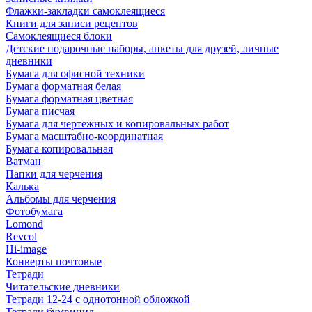
Флажки-закладки самоклеящиеся
Книги для записи рецептов
Самоклеящиеся блоки
Детские подарочные наборы, анкеты для друзей, личные
дневники
Бумага для офисной техники
Бумага форматная белая
Бумага форматная цветная
Бумага писчая
Бумага для чертежных и копировальных работ
Бумага масштабно-координатная
Бумага копировальная
Ватман
Папки для черчения
Калька
Альбомы для черчения
Фотобумага
Lomond
Revcol
Hi-image
Конверты почтовые
Тетради
Читательские дневники
Тетради 12-24 с однотонной обложкой
Тетради бумвинил