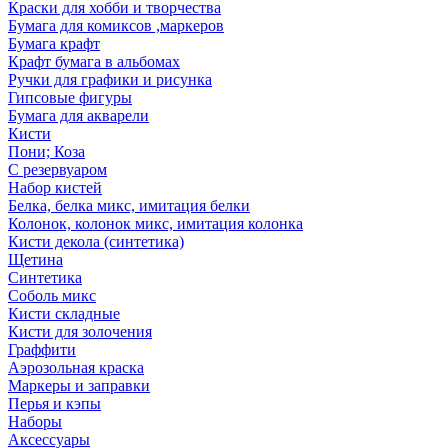
Краски для хобби и творчества
Бумага для комиксов ,маркеров
Бумага крафт
Крафт бумага в альбомах
Ручки для графики и рисунка
Гипсовые фигуры
Бумага для акварели
Кисти
Пони; Коза
С резервуаром
Набор кистей
Белка, белка микс, имитация белки
Колонок, колонок микс, имитация колонка
Кисти декола (синтетика)
Щетина
Синтетика
Соболь микс
Кисти складные
Кисти для золочения
Граффити
Аэрозольная краска
Маркеры и заправки
Перья и кэпы
Наборы
Аксессуары