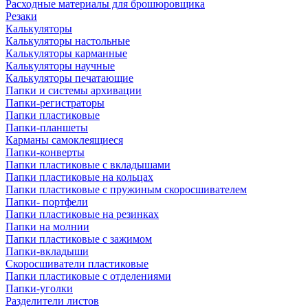
Расходные материалы для брошюровщика
Резаки
Калькуляторы
Калькуляторы настольные
Калькуляторы карманные
Калькуляторы научные
Калькуляторы печатающие
Папки и системы архивации
Папки-регистраторы
Папки пластиковые
Папки-планшеты
Карманы самоклеящиеся
Папки-конверты
Папки пластиковые с вкладышами
Папки пластиковые на кольцах
Папки пластиковые с пружиным скоросшивателем
Папки- портфели
Папки пластиковые на резинках
Папки на молнии
Папки пластиковые с зажимом
Папки-вкладыши
Скоросшиватели пластиковые
Папки пластиковые с отделениями
Папки-уголки
Разделители листов