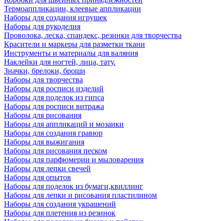
Термоаппликации, клеевые аппликации
Наборы для создания игрушек
Наборы для рукоделия
Проволока, леска, спандекс, резинки для творчества
Красители и маркеры для разметки ткани
Инструменты и материалы для валяния
Наклейки для ногтей, лица, тату.
Значки, брелоки, броши
Наборы для творчества
Наборы для росписи изделий
Наборы для поделок из гипса
Наборы для росписи витража
Наборы для рисования
Наборы для аппликаций и мозаики
Наборы для создания гравюр
Наборы для выжигания
Наборы для рисования песком
Наборы для парфюмерии и мыловарения
Наборы для лепки свечей
Наборы для опытов
Наборы для поделок из бумаги,квиллинг
Наборы для лепки и рисования пластилином
Наборы для создания украшений
Наборы для плетения из резинок