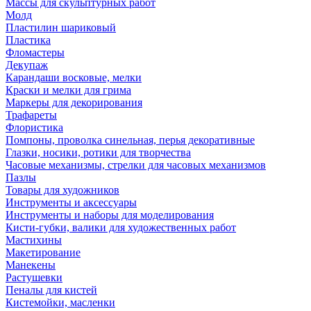
Массы для скульптурных работ
Молд
Пластилин шариковый
Пластика
Фломастеры
Декупаж
Карандаши восковые, мелки
Краски и мелки для грима
Маркеры для декорирования
Трафареты
Флористика
Помпоны, проволка синельная, перья декоративные
Глазки, носики, ротики для творчества
Часовые механизмы, стрелки для часовых механизмов
Пазлы
Товары для художников
Инструменты и аксессуары
Инструменты и наборы для моделирования
Кисти-губки, валики для художественных работ
Мастихины
Макетирование
Манекены
Растушевки
Пеналы для кистей
Кистемойки, масленки