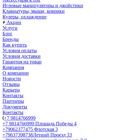
Игровые манипуляторы и джойстики
Клавиатуры, мыши, коврики
Кулеры, охлаждение
Акции
Услуги
Блог
Бренды
Как купить
Условия оплаты
Условия доставки
Гарантия на товар
Компания
О компании
Новости
Отзывы
Карьера
Контакты
Партнеры
Документы
Контакты
+7 9814766999
+7 9814766999
Площадь Победы 4
+79062377475
Флотская 3
+79637398738
Летний Проезд 33