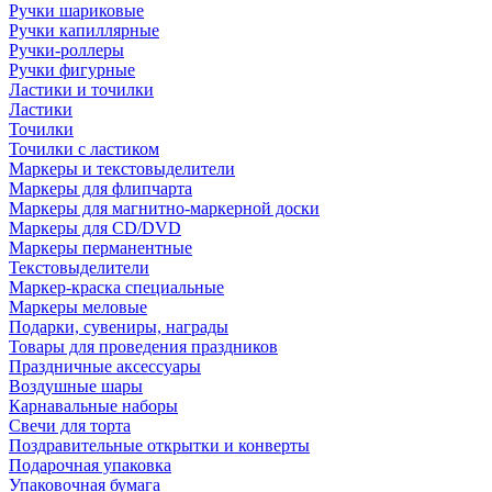
Ручки шариковые
Ручки капиллярные
Ручки-роллеры
Ручки фигурные
Ластики и точилки
Ластики
Точилки
Точилки с ластиком
Маркеры и текстовыделители
Маркеры для флипчарта
Маркеры для магнитно-маркерной доски
Маркеры для CD/DVD
Маркеры перманентные
Текстовыделители
Маркер-краска специальные
Маркеры меловые
Подарки, сувениры, награды
Товары для проведения праздников
Праздничные аксессуары
Воздушные шары
Карнавальные наборы
Свечи для торта
Поздравительные открытки и конверты
Подарочная упаковка
Упаковочная бумага