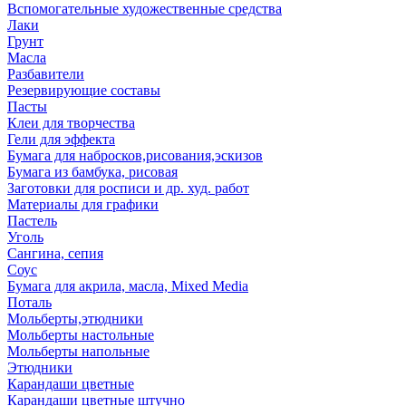
Вспомогательные художественные средства
Лаки
Грунт
Масла
Разбавители
Резервирующие составы
Пасты
Клеи для творчества
Гели для эффекта
Бумага для набросков,рисования,эскизов
Бумага из бамбука, рисовая
Заготовки для росписи и др. худ. работ
Материалы для графики
Пастель
Уголь
Сангина, сепия
Соус
Бумага для акрила, масла, Mixed Media
Поталь
Мольберты,этюдники
Мольберты настольные
Мольберты напольные
Этюдники
Карандаши цветные
Карандаши цветные штучно