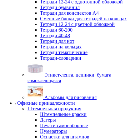
Тетради 12-24 с однотонной обложкой
Тетради бумвинил
Тетради для конспектов А4
Сменные блоки для тетрадей на кольцах
Тетради 12-24 с цветной обложкой
Тетради 60-200
Тетради 40-48
Тетради для нот
Тетради на кольцах
Тетради тематические
Тетради-словарики
Этикет-лента, ценники, бумага
самоклеющаяся
Альбомы для рисования
Офисные принадлежности
Штемпельная продукция
Штемпельные краски
Датеры
Печати самонаборные
Нумераторы
Оснастки для штампов