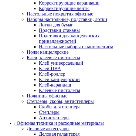
Корректирующие карандаши
Корректирующие ленты
Настольные покрытия офисные
Наборы настольные, подставки, лотки
Лотки для бумаг
Подставки-стаканы
Подставки для канцелярских
принадлежностей
Настольные наборы с наполнением
Ножи канцелярские
Клеи, клеевые пистолеты
Клей универсальный
Клей ПВА
Клей-роллер
Клей канцелярский
Клей-карандаш
Клеевые пистолеты
Ножницы офисные
Степлеры, скобы, антистеплеры
Скобы для степпера
Степлеры
Антистеплеры
Офисная техника и расходные материалы
Деловые аксессуары
Деловая галантерея