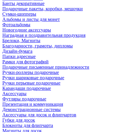
Банты декоративные
Подарочные пакеты, коробки, мешочки
Сумки-шопперы
Альбомы и листы для монет
Фотоальбомы
Новогодние аксессуары
Наградная и поздравительная продукция
Брелоки, Магниты
Благодарности, грамоты, дипломы
Дизайн-бумага
Папки адресные
Рамки для фотографий
Подарочные письменные принадлежности
Ручки-роллеры подарочные
Ручки шариковые подарочные
Ручки перьевые подарочные
Карандаши подарочные
Аксессуары
Футляры подарочные
Презентация и коммуникация
Демонстрационные системы
Аксессуары для досок и флипчартов
Губки для досок
Блокноты для флипчарта
Магниты для досок