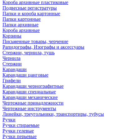
Короба архивные пластиковые
Подвесные регистратуры
Папки и короба картонные
Папки картонные
Папки архивные
Короба архивные
Корзины
Письменные товары, черчение
Рапидографы, Изографы и аксессуары
Стержни, чернила, тушь
Чернила
Стержни
Карандаши
Карандаши цанговые
Грифели
Карандаши чернографитные
Карандаши специальные
Карандаши механические
Чертежные принадлежности
Чертежные инструменты
Линейки, треугольники, транспортиры, тубусы
Ручки
Ручки стираемые
Ручки гелевые
Ручки перьевые