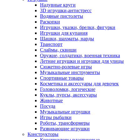
Надувные круги
3D игрушки-антистресс
Водяные пистолеты
Раскопки
Игрушки, указки, брелки, фигурки
Игрушки для купания
Шашки, шахматы, нарды
Транспорт
Слаймы, сквиши
Оружие, солдатики, военная техника
Летние игрушки и игрушки для улицы
Сюжетно-ролевые игры
Музыкальные инструменты
Спортивные товары
Косметика и аксессуары для девочек
Головоломки, логические
Куклы, пупсы, аксессуары
Животные
Посуда
Музыкальные игрушки
Игры рыбалки
Роботы, трансформеры
Развивающие игрушки
Конструкторы
Конструкторы пластиковые