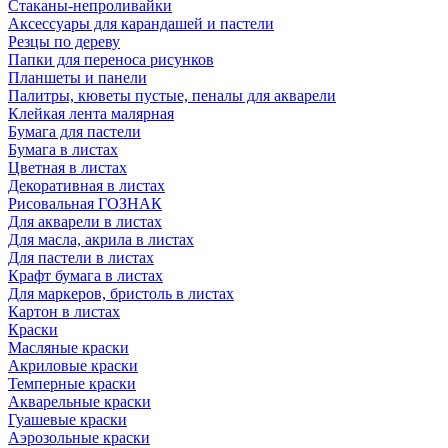
Стаканы-непроливайки
Аксессуары для карандашей и пастели
Резцы по дереву
Папки для переноса рисунков
Планшеты и панели
Палитры, кюветы пустые, пеналы для акварели
Клейкая лента малярная
Бумага для пастели
Бумага в листах
Цветная в листах
Декоративная в листах
Рисовальная ГОЗНАК
Для акварели в листах
Для масла, акрила в листах
Для пастели в листах
Крафт бумага в листах
Для маркеров, бристоль в листах
Картон в листах
Краски
Масляные краски
Акриловые краски
Темперные краски
Акварельные краски
Гуашевые краски
Аэрозольные краски