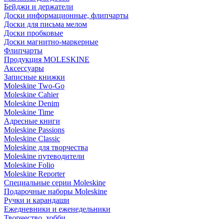
Бейджи и держатели
Доски информационные, флипчарты
Доски для письма мелом
Доски пробковые
Доски магнитно-маркерные
Флипчарты
Продукция MOLESKINE
Аксессуары
Записные книжки
Moleskine Two-Go
Moleskine Cahier
Moleskine Denim
Moleskine Time
Адресные книги
Moleskine Passions
Moleskine Classic
Moleskine для творчества
Moleskine путеводители
Moleskine Folio
Moleskine Reporter
Специальные серии Moleskine
Подарочные наборы Moleskine
Ручки и карандаши
Ежедневники и еженедельники
Творчество, хобби