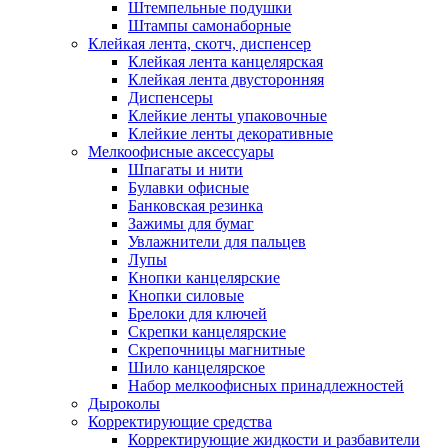
Штемпельные подушки
Штампы самонаборные
Клейкая лента, скотч, диспенсер
Клейкая лента канцелярская
Клейкая лента двусторонняя
Диспенсеры
Клейкие ленты упаковочные
Клейкие ленты декоративные
Мелкоофисные аксессуары
Шпагаты и нити
Булавки офисные
Банковская резинка
Зажимы для бумаг
Увлажнители для пальцев
Лупы
Кнопки канцелярские
Кнопки силовые
Брелоки для ключей
Скрепки канцелярские
Скрепочницы магнитные
Шило канцелярское
Набор мелкоофисных принадлежностей
Дыроколы
Корректирующие средства
Корректирующие жидкости и разбавители