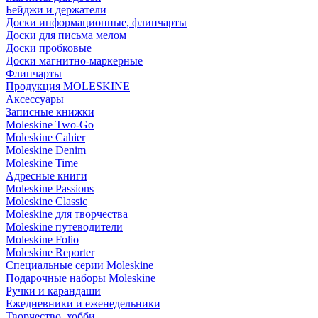
Бейджи и держатели
Доски информационные, флипчарты
Доски для письма мелом
Доски пробковые
Доски магнитно-маркерные
Флипчарты
Продукция MOLESKINE
Аксессуары
Записные книжки
Moleskine Two-Go
Moleskine Cahier
Moleskine Denim
Moleskine Time
Адресные книги
Moleskine Passions
Moleskine Classic
Moleskine для творчества
Moleskine путеводители
Moleskine Folio
Moleskine Reporter
Специальные серии Moleskine
Подарочные наборы Moleskine
Ручки и карандаши
Ежедневники и еженедельники
Творчество, хобби