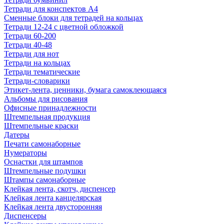
Тетради для конспектов А4
Сменные блоки для тетрадей на кольцах
Тетради 12-24 с цветной обложкой
Тетради 60-200
Тетради 40-48
Тетради для нот
Тетради на кольцах
Тетради тематические
Тетради-словарики
Этикет-лента, ценники, бумага самоклеющаяся
Альбомы для рисования
Офисные принадлежности
Штемпельная продукция
Штемпельные краски
Датеры
Печати самонаборные
Нумераторы
Оснастки для штампов
Штемпельные подушки
Штампы самонаборные
Клейкая лента, скотч, диспенсер
Клейкая лента канцелярская
Клейкая лента двусторонняя
Диспенсеры