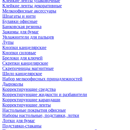
Клейкие ленты упаковочные
Клейкие ленты декоративные
Мелкоофисные аксессуары
Шпагаты и нити
Булавки офисные
Банковская резинка
Зажимы для бумаг
Увлажнители для пальцев
Лупы
Кнопки канцелярские
Кнопки силовые
Брелоки для ключей
Скрепки канцелярские
Скрепочницы магнитные
Шило канцелярское
Набор мелкоофисных принадлежностей
Дыроколы
Корректирующие средства
Корректирующие жидкости и разбавители
Корректирующие карандаши
Корректирующие ленты
Настольные покрытия офисные
Наборы настольные, подставки, лотки
Лотки для бумаг
Подставки-стаканы