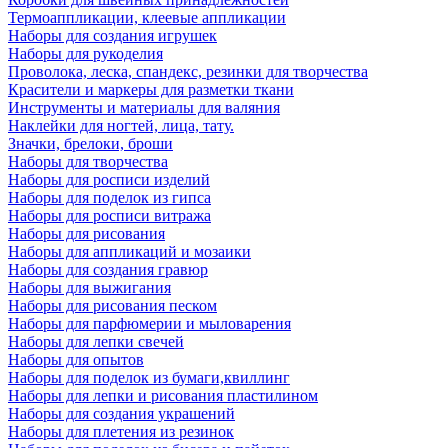
Термоаппликации, клеевые аппликации
Наборы для создания игрушек
Наборы для рукоделия
Проволока, леска, спандекс, резинки для творчества
Красители и маркеры для разметки ткани
Инструменты и материалы для валяния
Наклейки для ногтей, лица, тату.
Значки, брелоки, броши
Наборы для творчества
Наборы для росписи изделий
Наборы для поделок из гипса
Наборы для росписи витража
Наборы для рисования
Наборы для аппликаций и мозаики
Наборы для создания гравюр
Наборы для выжигания
Наборы для рисования песком
Наборы для парфюмерии и мыловарения
Наборы для лепки свечей
Наборы для опытов
Наборы для поделок из бумаги,квиллинг
Наборы для лепки и рисования пластилином
Наборы для создания украшений
Наборы для плетения из резинок