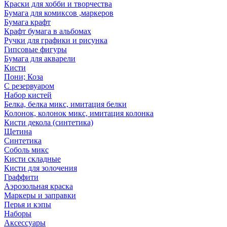
Краски для хобби и творчества
Бумага для комиксов ,маркеров
Бумага крафт
Крафт бумага в альбомах
Ручки для графики и рисунка
Гипсовые фигуры
Бумага для акварели
Кисти
Пони; Коза
С резервуаром
Набор кистей
Белка, белка микс, имитация белки
Колонок, колонок микс, имитация колонка
Кисти декола (синтетика)
Щетина
Синтетика
Соболь микс
Кисти складные
Кисти для золочения
Граффити
Аэрозольная краска
Маркеры и заправки
Перья и кэпы
Наборы
Аксессуары