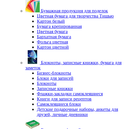
Бумажная продукция для поделок
Цветная бумага для творчества Тишью
Картон белый
Бумага крепированная
Цветная бумага
Бархатная бумага
Фольга цветная
Картон цветной
Блокноты, записные книжки, бумага для
заметок
Бизнес-блокноты
Блоки для записей
Блокноты
Записные книжки
Флажки-закладки самоклеящиеся
Книги для записи рецептов
Самоклеящиеся блоки
Детские подарочные наборы, анкеты для
друзей, личные дневники