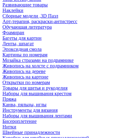
Развивающие товары
Наклейки
Сборные модели ,3D Пазл
Арт-терапия, раскраски-антистресс
Обучающая литература
Фоамиран
Багеты для картин
Ленты, шпагат
Эпоксидная смола
Картины по номерам
Мозайка стразами на подрамнике
Живопись на холсте с подрамником
Живопись на дереве
Живопись на картоне
Открытки по номерам
Товары для шитья и рукоделия
Наборы для вышивания крестом
Пряжа
Канва, пяльцы, иглы
Инструменты для вязания
Наборы для вышивания лентами
Бисероплетение
Нитки
Швейные принадлежности
Коробки для швейных принадлежностей