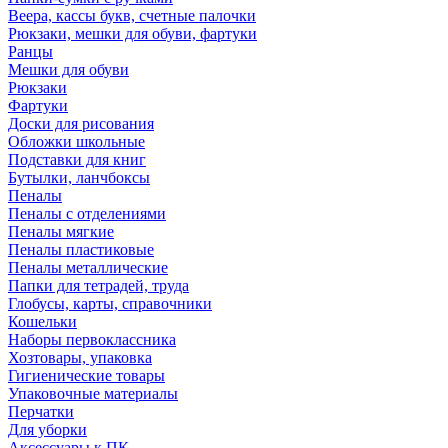
Веера, кассы букв, счетные палочки
Рюкзаки, мешки для обуви, фартуки
Ранцы
Мешки для обуви
Рюкзаки
Фартуки
Доски для рисования
Обложки школьные
Подставки для книг
Бутылки, ланчбоксы
Пеналы
Пеналы с отделениями
Пеналы мягкие
Пеналы пластиковые
Пеналы металлические
Папки для тетрадей, труда
Глобусы, карты, справочники
Кошельки
Наборы первоклассника
Хозтовары, упаковка
Гигиенические товары
Упаковочные материалы
Перчатки
Для уборки
Аксессуары к ПК