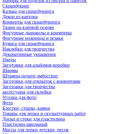
Наборы для поделок из бисера и пайеток
Скрапбукинг
Калька для скрапбукинга
Декор из картона
Конверты для скрапбукинга
Ткани на клеевой основе
Фигурные дыроколы и кримперы
Фигурные ножницы и резаки
Бумага для скрапбукинга
Наклейки для творчества
Декоративные украшения
Цветы
Заготовки для альбомов,коробки
Шармы
Штампы,печати,эмбоссинг
Заготовки для открыток с конвертами
Заготовки для творчества
аксессуары для склейки
Уголки для фото
Фетр
Блестки, стразы, камни
Товары для лепки и скульптурных работ
Доски и стеки для пластилина
Пластилин школьный
Массы для лепки детские, песок