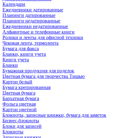
Календари
Ежедневники датированные
Планинги датированные
Планинги недатированные
Ежедневники недатированные
Алфавитные и телефонные книги
Ролики и ленты для офисной техники
Чековая лента, термолента
Бумага для факса
Бланки, книги учета
Книги учета
Бланки
Бумажная продукция для поделок
Цветная бумага для творчества Тишью
Картон белый
Бумага крепированная
Цветная бумага
Бархатная бумага
Фольга цветная
Картон цветной
Блокноты, записные книжки, бумага для заметок
Бизнес-блокноты
Блоки для записей
Блокноты
Записные книжки