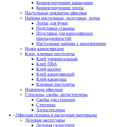
Корректирующие карандаши
Корректирующие ленты
Настольные покрытия офисные
Наборы настольные, подставки, лотки
Лотки для бумаг
Подставки-стаканы
Подставки для канцелярских
принадлежностей
Настольные наборы с наполнением
Ножи канцелярские
Клеи, клеевые пистолеты
Клей универсальный
Клей ПВА
Клей-роллер
Клей канцелярский
Клей-карандаш
Клеевые пистолеты
Ножницы офисные
Степлеры, скобы, антистеплеры
Скобы для степпера
Степлеры
Антистеплеры
Офисная техника и расходные материалы
Деловые аксессуары
Деловая галантерея