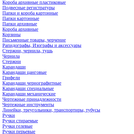
Короба архивные пластиковые
Подвесные регистратуры
Папки и короба картонные
Папки картонные
Папки архивные
Короба архивные
Корзины
Письменные товары, черчение
Рапидографы, Изографы и аксессуары
Стержни, чернила, тушь
Чернила
Стержни
Карандаши
Карандаши цанговые
Грифели
Карандаши чернографитные
Карандаши специальные
Карандаши механические
Чертежные принадлежности
Чертежные инструменты
Линейки, треугольники, транспортиры, тубусы
Ручки
Ручки стираемые
Ручки гелевые
Ручки перьевые