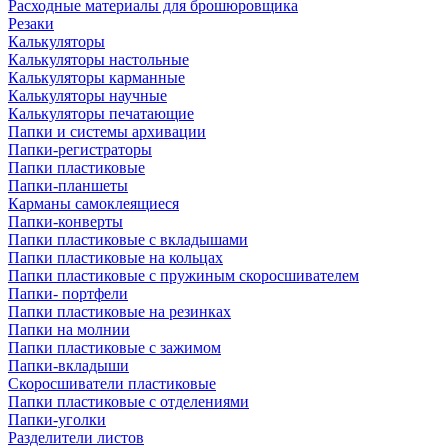
Расходные материалы для брошюровщика
Резаки
Калькуляторы
Калькуляторы настольные
Калькуляторы карманные
Калькуляторы научные
Калькуляторы печатающие
Папки и системы архивации
Папки-регистраторы
Папки пластиковые
Папки-планшеты
Карманы самоклеящиеся
Папки-конверты
Папки пластиковые с вкладышами
Папки пластиковые на кольцах
Папки пластиковые с пружиным скоросшивателем
Папки- портфели
Папки пластиковые на резинках
Папки на молнии
Папки пластиковые с зажимом
Папки-вкладыши
Скоросшиватели пластиковые
Папки пластиковые с отделениями
Папки-уголки
Разделители листов