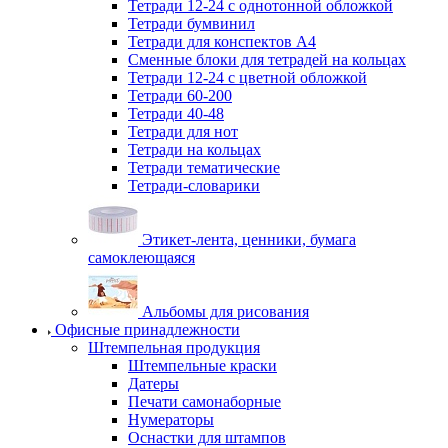
Тетради 12-24 с однотонной обложкой
Тетради бумвинил
Тетради для конспектов А4
Сменные блоки для тетрадей на кольцах
Тетради 12-24 с цветной обложкой
Тетради 60-200
Тетради 40-48
Тетради для нот
Тетради на кольцах
Тетради тематические
Тетради-словарики
Этикет-лента, ценники, бумага
самоклеющаяся
Альбомы для рисования
Офисные принадлежности
Штемпельная продукция
Штемпельные краски
Датеры
Печати самонаборные
Нумераторы
Оснастки для штампов