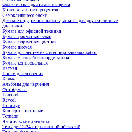
Флажки-закладки самоклеящиеся
Книги для записи рецептов
Самоклеящиеся блоки
Детские подарочные наборы, анкеты для друзей, личные
дневники
Бумага для офисной техники
Бумага форматная белая
Бумага форматная цветная
Бумага писчая
Бумага для чертежных и копировальных работ
Бумага масштабно-координатная
Бумага копировальная
Ватман
Папки для черчения
Калька
Альбомы для черчения
Фотобумага
Lomond
Revcol
Hi-image
Конверты почтовые
Тетради
Читательские дневники
Тетради 12-24 с однотонной обложкой
Тетради бумвинил