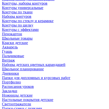
Контуры, наборы контуров
Контуры универсальные
Контуры по ткани
Наборы контуров
Контуры по стеклу и керамике
Контуры по шелку
Контуры с эффектами
Пенокартон
Школьные товары
Краски детские
Акварель
Гуашь
Пальчиковые
Витраж
Наборы детских цветных карандашей
Школьное планирование
Дневники
Папки для дипломных и курсовых работ
Портфолио
Расписания уроков
Закладки
Ножницы детские
Настольные покрытия детские
Светоотражатели
Папки-сумки с ручками