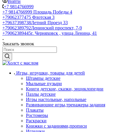
Войти
+7 9814766999
+7 9814766999
Площадь Победы 4
+79062377475
Флотская 3
+79637398738
Летний Проезд 33
+79062389792
Ленинский проспект, 7-9
+79062389445
г. Черняховск , улица Ленина, 41
Заказать звонок
Игры, игрушки, товары для детей
Штампы детские
Мыльные пузыри
Книги детские, сказки, энциклопедии
Пазлы детские
Игры настольные, напольные
Развивающие игры,тренажеры,задания
Плакаты
Ростомеры
Раскраски
Книжки с заданиями,прописи
Игрушки