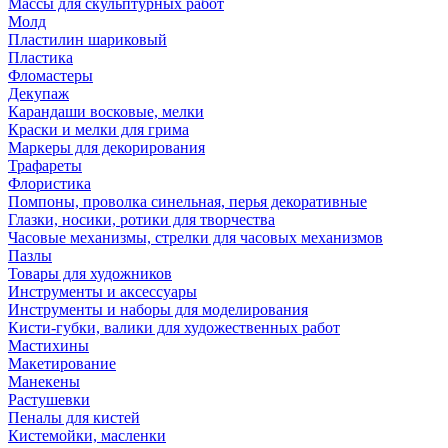
Массы для скульптурных работ
Молд
Пластилин шариковый
Пластика
Фломастеры
Декупаж
Карандаши восковые, мелки
Краски и мелки для грима
Маркеры для декорирования
Трафареты
Флористика
Помпоны, проволка синельная, перья декоративные
Глазки, носики, ротики для творчества
Часовые механизмы, стрелки для часовых механизмов
Пазлы
Товары для художников
Инструменты и аксессуары
Инструменты и наборы для моделирования
Кисти-губки, валики для художественных работ
Мастихины
Макетирование
Манекены
Растушевки
Пеналы для кистей
Кистемойки, масленки