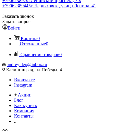
+79062389792
Ленинский проспект, 7-9
+79062389445
г. Черняховск , улица Ленина, 41
Заказать звонок
Задать вопрос
Войти
Корзина
0
Отложенные
0
Сравнение товаров
0
andrey_lep@inbox.ru
Калининград, пл.Победы, 4
Вконтакте
Instagram
Акции
Блог
Как купить
Компания
Контакты
...