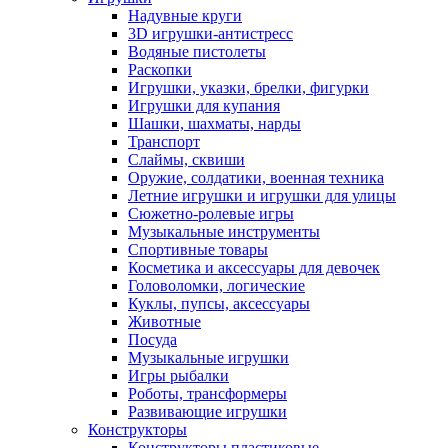
Надувные круги
3D игрушки-антистресс
Водяные пистолеты
Раскопки
Игрушки, указки, брелки, фигурки
Игрушки для купания
Шашки, шахматы, нарды
Транспорт
Слаймы, сквиши
Оружие, солдатики, военная техника
Летние игрушки и игрушки для улицы
Сюжетно-ролевые игры
Музыкальные инструменты
Спортивные товары
Косметика и аксессуары для девочек
Головоломки, логические
Куклы, пупсы, аксессуары
Животные
Посуда
Музыкальные игрушки
Игры рыбалки
Роботы, трансформеры
Развивающие игрушки
Конструкторы
Конструкторы пластиковые