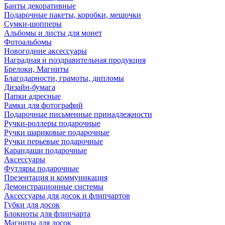
Банты декоративные
Подарочные пакеты, коробки, мешочки
Сумки-шопперы
Альбомы и листы для монет
Фотоальбомы
Новогодние аксессуары
Наградная и поздравительная продукция
Брелоки, Магниты
Благодарности, грамоты, дипломы
Дизайн-бумага
Папки адресные
Рамки для фотографий
Подарочные письменные принадлежности
Ручки-роллеры подарочные
Ручки шариковые подарочные
Ручки перьевые подарочные
Карандаши подарочные
Аксессуары
Футляры подарочные
Презентация и коммуникация
Демонстрационные системы
Аксессуары для досок и флипчартов
Губки для досок
Блокноты для флипчарта
Магниты для досок