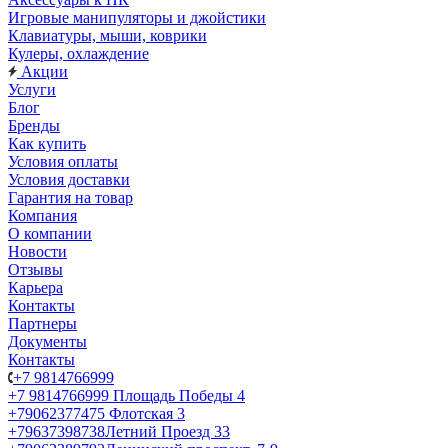
Игровые манипуляторы и джойстики
Клавиатуры, мыши, коврики
Кулеры, охлаждение
Акции
Услуги
Блог
Бренды
Как купить
Условия оплаты
Условия доставки
Гарантия на товар
Компания
О компании
Новости
Отзывы
Карьера
Контакты
Партнеры
Документы
Контакты
+7 9814766999
+7 9814766999
Площадь Победы 4
+79062377475
Флотская 3
+79637398738
Летний Проезд 33