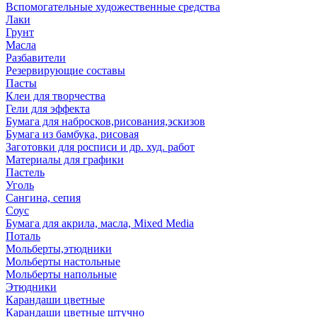
Вспомогательные художественные средства
Лаки
Грунт
Масла
Разбавители
Резервирующие составы
Пасты
Клеи для творчества
Гели для эффекта
Бумага для набросков,рисования,эскизов
Бумага из бамбука, рисовая
Заготовки для росписи и др. худ. работ
Материалы для графики
Пастель
Уголь
Сангина, сепия
Соус
Бумага для акрила, масла, Mixed Media
Поталь
Мольберты,этюдники
Мольберты настольные
Мольберты напольные
Этюдники
Карандаши цветные
Карандаши цветные штучно