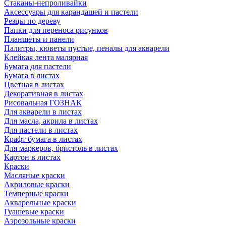
Стаканы-непроливайки
Аксессуары для карандашей и пастели
Резцы по дереву
Папки для переноса рисунков
Планшеты и панели
Палитры, кюветы пустые, пеналы для акварели
Клейкая лента малярная
Бумага для пастели
Бумага в листах
Цветная в листах
Декоративная в листах
Рисовальная ГОЗНАК
Для акварели в листах
Для масла, акрила в листах
Для пастели в листах
Крафт бумага в листах
Для маркеров, бристоль в листах
Картон в листах
Краски
Масляные краски
Акриловые краски
Темперные краски
Акварельные краски
Гуашевые краски
Аэрозольные краски