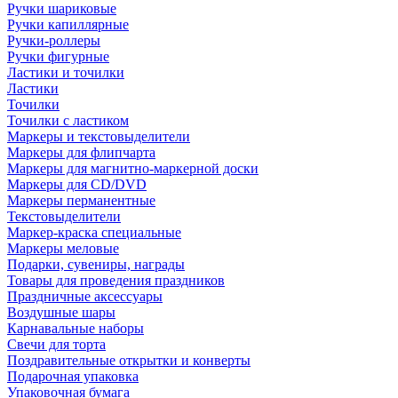
Ручки шариковые
Ручки капиллярные
Ручки-роллеры
Ручки фигурные
Ластики и точилки
Ластики
Точилки
Точилки с ластиком
Маркеры и текстовыделители
Маркеры для флипчарта
Маркеры для магнитно-маркерной доски
Маркеры для CD/DVD
Маркеры перманентные
Текстовыделители
Маркер-краска специальные
Маркеры меловые
Подарки, сувениры, награды
Товары для проведения праздников
Праздничные аксессуары
Воздушные шары
Карнавальные наборы
Свечи для торта
Поздравительные открытки и конверты
Подарочная упаковка
Упаковочная бумага