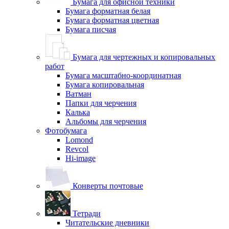
Бумага для офисной техники
Бумага форматная белая
Бумага форматная цветная
Бумага писчая
Бумага для чертежных и копировальных
работ
Бумага масштабно-координатная
Бумага копировальная
Ватман
Папки для черчения
Калька
Альбомы для черчения
Фотобумага
Lomond
Revcol
Hi-image
Конверты почтовые
Тетради
Читательские дневники