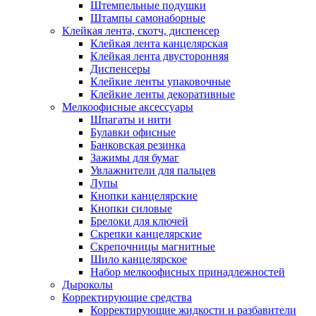
Штемпельные подушки
Штампы самонаборные
Клейкая лента, скотч, диспенсер
Клейкая лента канцелярская
Клейкая лента двусторонняя
Диспенсеры
Клейкие ленты упаковочные
Клейкие ленты декоративные
Мелкоофисные аксессуары
Шпагаты и нити
Булавки офисные
Банковская резинка
Зажимы для бумаг
Увлажнители для пальцев
Лупы
Кнопки канцелярские
Кнопки силовые
Брелоки для ключей
Скрепки канцелярские
Скрепочницы магнитные
Шило канцелярское
Набор мелкоофисных принадлежностей
Дыроколы
Корректирующие средства
Корректирующие жидкости и разбавители