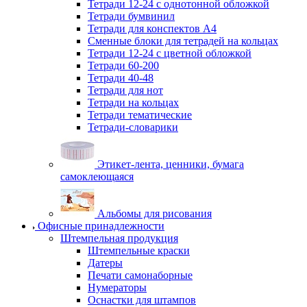
Тетради 12-24 с однотонной обложкой
Тетради бумвинил
Тетради для конспектов А4
Сменные блоки для тетрадей на кольцах
Тетради 12-24 с цветной обложкой
Тетради 60-200
Тетради 40-48
Тетради для нот
Тетради на кольцах
Тетради тематические
Тетради-словарики
Этикет-лента, ценники, бумага
самоклеющаяся
Альбомы для рисования
Офисные принадлежности
Штемпельная продукция
Штемпельные краски
Датеры
Печати самонаборные
Нумераторы
Оснастки для штампов