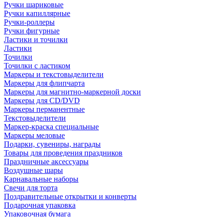
Ручки шариковые
Ручки капиллярные
Ручки-роллеры
Ручки фигурные
Ластики и точилки
Ластики
Точилки
Точилки с ластиком
Маркеры и текстовыделители
Маркеры для флипчарта
Маркеры для магнитно-маркерной доски
Маркеры для CD/DVD
Маркеры перманентные
Текстовыделители
Маркер-краска специальные
Маркеры меловые
Подарки, сувениры, награды
Товары для проведения праздников
Праздничные аксессуары
Воздушные шары
Карнавальные наборы
Свечи для торта
Поздравительные открытки и конверты
Подарочная упаковка
Упаковочная бумага