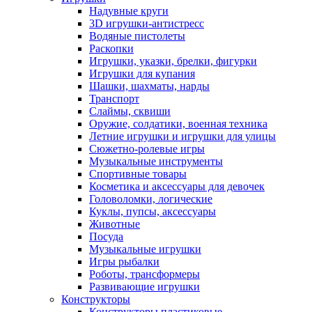
Надувные круги
3D игрушки-антистресс
Водяные пистолеты
Раскопки
Игрушки, указки, брелки, фигурки
Игрушки для купания
Шашки, шахматы, нарды
Транспорт
Слаймы, сквиши
Оружие, солдатики, военная техника
Летние игрушки и игрушки для улицы
Сюжетно-ролевые игры
Музыкальные инструменты
Спортивные товары
Косметика и аксессуары для девочек
Головоломки, логические
Куклы, пупсы, аксессуары
Животные
Посуда
Музыкальные игрушки
Игры рыбалки
Роботы, трансформеры
Развивающие игрушки
Конструкторы
Конструкторы пластиковые