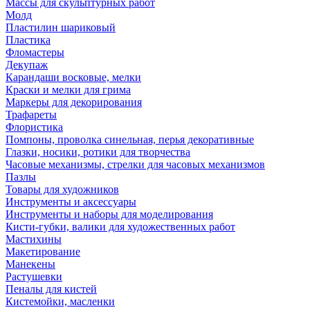
Массы для скульптурных работ
Молд
Пластилин шариковый
Пластика
Фломастеры
Декупаж
Карандаши восковые, мелки
Краски и мелки для грима
Маркеры для декорирования
Трафареты
Флористика
Помпоны, проволка синельная, перья декоративные
Глазки, носики, ротики для творчества
Часовые механизмы, стрелки для часовых механизмов
Пазлы
Товары для художников
Инструменты и аксессуары
Инструменты и наборы для моделирования
Кисти-губки, валики для художественных работ
Мастихины
Макетирование
Манекены
Растушевки
Пеналы для кистей
Кистемойки, масленки