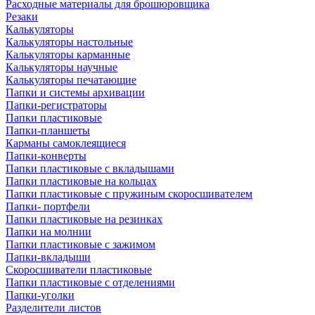
Расходные материалы для брошюровщика
Резаки
Калькуляторы
Калькуляторы настольные
Калькуляторы карманные
Калькуляторы научные
Калькуляторы печатающие
Папки и системы архивации
Папки-регистраторы
Папки пластиковые
Папки-планшеты
Карманы самоклеящиеся
Папки-конверты
Папки пластиковые с вкладышами
Папки пластиковые на кольцах
Папки пластиковые с пружиным скоросшивателем
Папки- портфели
Папки пластиковые на резинках
Папки на молнии
Папки пластиковые с зажимом
Папки-вкладыши
Скоросшиватели пластиковые
Папки пластиковые с отделениями
Папки-уголки
Разделители листов