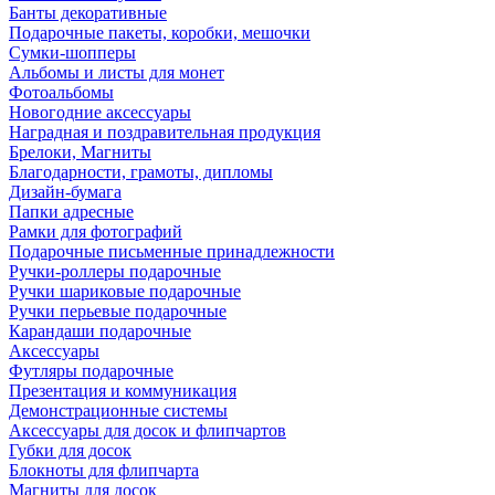
Банты декоративные
Подарочные пакеты, коробки, мешочки
Сумки-шопперы
Альбомы и листы для монет
Фотоальбомы
Новогодние аксессуары
Наградная и поздравительная продукция
Брелоки, Магниты
Благодарности, грамоты, дипломы
Дизайн-бумага
Папки адресные
Рамки для фотографий
Подарочные письменные принадлежности
Ручки-роллеры подарочные
Ручки шариковые подарочные
Ручки перьевые подарочные
Карандаши подарочные
Аксессуары
Футляры подарочные
Презентация и коммуникация
Демонстрационные системы
Аксессуары для досок и флипчартов
Губки для досок
Блокноты для флипчарта
Магниты для досок