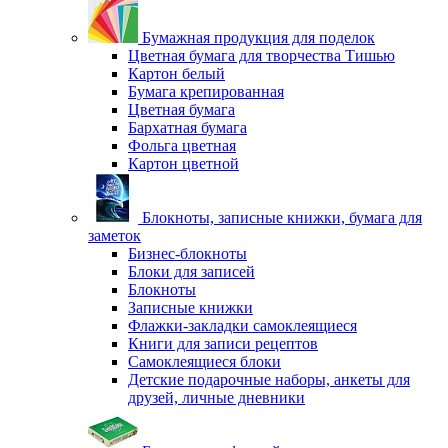
Бумажная продукция для поделок
Цветная бумага для творчества Тишью
Картон белый
Бумага крепированная
Цветная бумага
Бархатная бумага
Фольга цветная
Картон цветной
Блокноты, записные книжки, бумага для
заметок
Бизнес-блокноты
Блоки для записей
Блокноты
Записные книжки
Флажки-закладки самоклеящиеся
Книги для записи рецептов
Самоклеящиеся блоки
Детские подарочные наборы, анкеты для
друзей, личные дневники