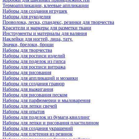
Термоаппликации, клеевые аппликации
Наборы для создания игрушек
Наборы для рукоделия
Проволока, леска, спандекс, резинки для творчества
Красители и маркеры для разметки ткани
Инструменты и материалы для валяния
Наклейки для ногтей, лица, тату.
Значки, брелоки, броши
Наборы для творчества
Наборы для росписи изделий
Наборы для поделок из гипса
Наборы для росписи витража
Наборы для рисования
Наборы для аппликаций и мозаики
Наборы для создания гравюр
Наборы для выжигания
Наборы для рисования песком
Наборы для парфюмерии и мыловарения
Наборы для лепки свечей
Наборы для опытов
Наборы для поделок из бумаги,квиллинг
Наборы для лепки и рисования пластилином
Наборы для создания украшений
Наборы для плетения из резинок