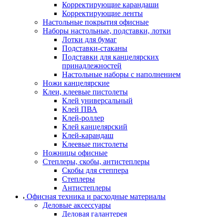
Корректирующие карандаши
Корректирующие ленты
Настольные покрытия офисные
Наборы настольные, подставки, лотки
Лотки для бумаг
Подставки-стаканы
Подставки для канцелярских
принадлежностей
Настольные наборы с наполнением
Ножи канцелярские
Клеи, клеевые пистолеты
Клей универсальный
Клей ПВА
Клей-роллер
Клей канцелярский
Клей-карандаш
Клеевые пистолеты
Ножницы офисные
Степлеры, скобы, антистеплеры
Скобы для степпера
Степлеры
Антистеплеры
Офисная техника и расходные материалы
Деловые аксессуары
Деловая галантерея