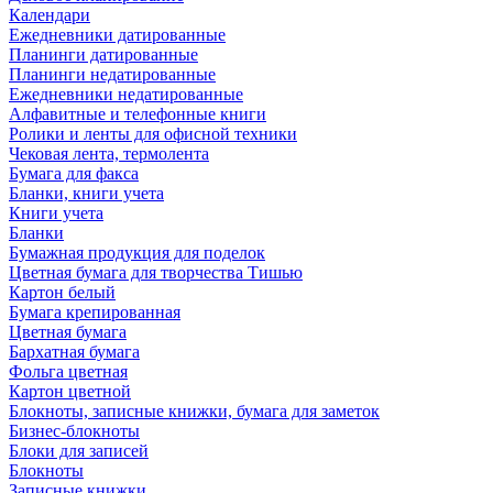
Календари
Ежедневники датированные
Планинги датированные
Планинги недатированные
Ежедневники недатированные
Алфавитные и телефонные книги
Ролики и ленты для офисной техники
Чековая лента, термолента
Бумага для факса
Бланки, книги учета
Книги учета
Бланки
Бумажная продукция для поделок
Цветная бумага для творчества Тишью
Картон белый
Бумага крепированная
Цветная бумага
Бархатная бумага
Фольга цветная
Картон цветной
Блокноты, записные книжки, бумага для заметок
Бизнес-блокноты
Блоки для записей
Блокноты
Записные книжки