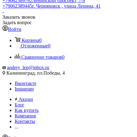
+79062389792
Ленинский проспект, 7-9
+79062389445
г. Черняховск , улица Ленина, 41
Заказать звонок
Задать вопрос
Войти
Корзина
0
Отложенные
0
Сравнение товаров
0
andrey_lep@inbox.ru
Калининград, пл.Победы, 4
Вконтакте
Instagram
Акции
Блог
Как купить
Компания
Контакты
...