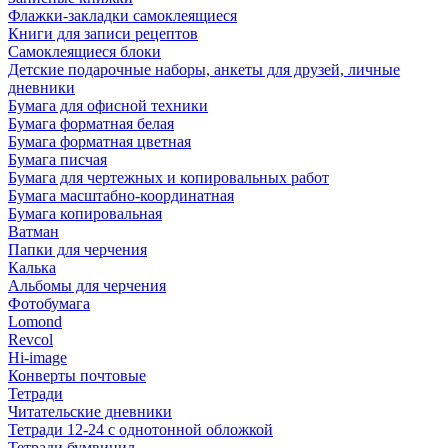
Флажки-закладки самоклеящиеся
Книги для записи рецептов
Самоклеящиеся блоки
Детские подарочные наборы, анкеты для друзей, личные
дневники
Бумага для офисной техники
Бумага форматная белая
Бумага форматная цветная
Бумага писчая
Бумага для чертежных и копировальных работ
Бумага масштабно-координатная
Бумага копировальная
Ватман
Папки для черчения
Калька
Альбомы для черчения
Фотобумага
Lomond
Revcol
Hi-image
Конверты почтовые
Тетради
Читательские дневники
Тетради 12-24 с однотонной обложкой
Тетради бумвинил