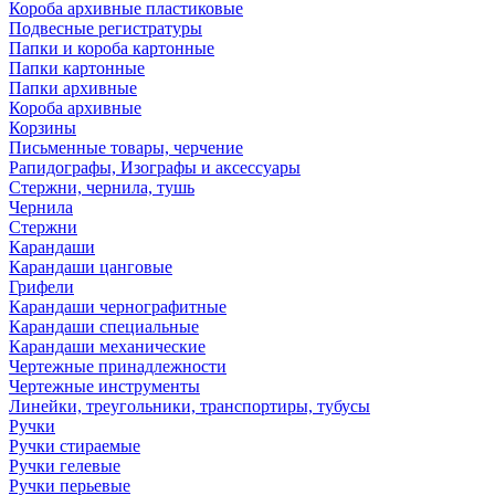
Короба архивные пластиковые
Подвесные регистратуры
Папки и короба картонные
Папки картонные
Папки архивные
Короба архивные
Корзины
Письменные товары, черчение
Рапидографы, Изографы и аксессуары
Стержни, чернила, тушь
Чернила
Стержни
Карандаши
Карандаши цанговые
Грифели
Карандаши чернографитные
Карандаши специальные
Карандаши механические
Чертежные принадлежности
Чертежные инструменты
Линейки, треугольники, транспортиры, тубусы
Ручки
Ручки стираемые
Ручки гелевые
Ручки перьевые