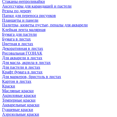
Стаканы-непроливайки
Аксессуары для карандашей и пастели
Резцы по дереву
Папки для переноса рисунков
Планшеты и панели
Палитры, кюветы пустые, пеналы для акварели
Клейкая лента малярная
Бумага для пастели
Бумага в листах
Цветная в листах
Декоративная в листах
Рисовальная ГОЗНАК
Для акварели в листах
Для масла, акрила в листах
Для пастели в листах
Крафт бумага в листах
Для маркеров, бристоль в листах
Картон в листах
Краски
Масляные краски
Акриловые краски
Темперные краски
Акварельные краски
Гуашевые краски
Аэрозольные краски