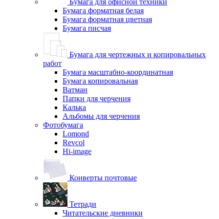
Бумага для офисной техники
Бумага форматная белая
Бумага форматная цветная
Бумага писчая
Бумага для чертежных и копировальных
работ
Бумага масштабно-координатная
Бумага копировальная
Ватман
Папки для черчения
Калька
Альбомы для черчения
Фотобумага
Lomond
Revcol
Hi-image
Конверты почтовые
Тетради
Читательские дневники