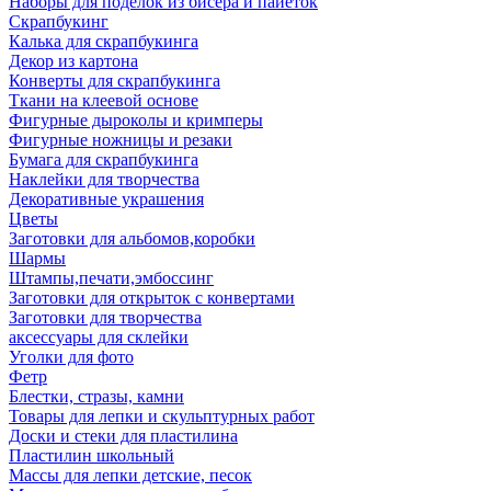
Наборы для поделок из бисера и пайеток
Скрапбукинг
Калька для скрапбукинга
Декор из картона
Конверты для скрапбукинга
Ткани на клеевой основе
Фигурные дыроколы и кримперы
Фигурные ножницы и резаки
Бумага для скрапбукинга
Наклейки для творчества
Декоративные украшения
Цветы
Заготовки для альбомов,коробки
Шармы
Штампы,печати,эмбоссинг
Заготовки для открыток с конвертами
Заготовки для творчества
аксессуары для склейки
Уголки для фото
Фетр
Блестки, стразы, камни
Товары для лепки и скульптурных работ
Доски и стеки для пластилина
Пластилин школьный
Массы для лепки детские, песок