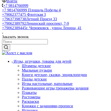
Войти
+7 9814766999
+7 9814766999
Площадь Победы 4
+79062377475
Флотская 3
+79637398738
Летний Проезд 33
+79062389792
Ленинский проспект, 7-9
+79062389445
г. Черняховск , улица Ленина, 41
Заказать звонок
Игры, игрушки, товары для детей
Штампы детские
Мыльные пузыри
Книги детские, сказки, энциклопедии
Пазлы детские
Игры настольные, напольные
Развивающие игры,тренажеры,задания
Плакаты
Ростомеры
Раскраски
Книжки с заданиями,прописи
Игрушки