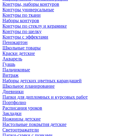
Контуры, наборы контуров
Контуры универсальные
Контуры по ткани
Наборы контуров
Контуры по стеклу и керамике
Контуры по шелку
Контуры с эффектами
Пенокартон
Школьные товары
Краски детские
Акварель
Гуашь
Пальчиковые
Витраж
Наборы детских цветных карандашей
Школьное планирование
Дневники
Папки для дипломных и курсовых работ
Портфолио
Расписания уроков
Закладки
Ножницы детские
Настольные покрытия детские
Светоотражатели
Папки-сумки с ручками