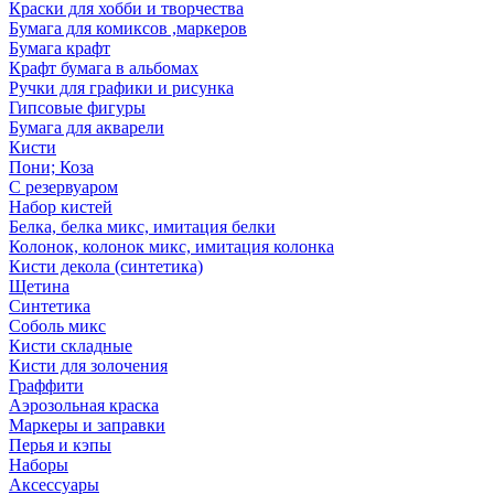
Краски для хобби и творчества
Бумага для комиксов ,маркеров
Бумага крафт
Крафт бумага в альбомах
Ручки для графики и рисунка
Гипсовые фигуры
Бумага для акварели
Кисти
Пони; Коза
С резервуаром
Набор кистей
Белка, белка микс, имитация белки
Колонок, колонок микс, имитация колонка
Кисти декола (синтетика)
Щетина
Синтетика
Соболь микс
Кисти складные
Кисти для золочения
Граффити
Аэрозольная краска
Маркеры и заправки
Перья и кэпы
Наборы
Аксессуары