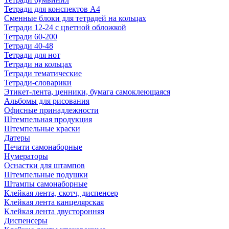
Тетради для конспектов А4
Сменные блоки для тетрадей на кольцах
Тетради 12-24 с цветной обложкой
Тетради 60-200
Тетради 40-48
Тетради для нот
Тетради на кольцах
Тетради тематические
Тетради-словарики
Этикет-лента, ценники, бумага самоклеющаяся
Альбомы для рисования
Офисные принадлежности
Штемпельная продукция
Штемпельные краски
Датеры
Печати самонаборные
Нумераторы
Оснастки для штампов
Штемпельные подушки
Штампы самонаборные
Клейкая лента, скотч, диспенсер
Клейкая лента канцелярская
Клейкая лента двусторонняя
Диспенсеры