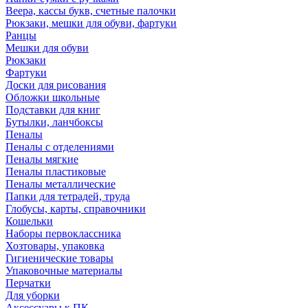
Веера, кассы букв, счетные палочки
Рюкзаки, мешки для обуви, фартуки
Ранцы
Мешки для обуви
Рюкзаки
Фартуки
Доски для рисования
Обложки школьные
Подставки для книг
Бутылки, ланчбоксы
Пеналы
Пеналы с отделениями
Пеналы мягкие
Пеналы пластиковые
Пеналы металлические
Папки для тетрадей, труда
Глобусы, карты, справочники
Кошельки
Наборы первоклассника
Хозтовары, упаковка
Гигиенические товары
Упаковочные материалы
Перчатки
Для уборки
Аксессуары к ПК