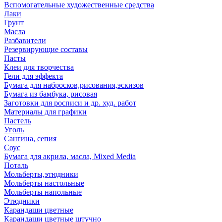
Вспомогательные художественные средства
Лаки
Грунт
Масла
Разбавители
Резервирующие составы
Пасты
Клеи для творчества
Гели для эффекта
Бумага для набросков,рисования,эскизов
Бумага из бамбука, рисовая
Заготовки для росписи и др. худ. работ
Материалы для графики
Пастель
Уголь
Сангина, сепия
Соус
Бумага для акрила, масла, Mixed Media
Поталь
Мольберты,этюдники
Мольберты настольные
Мольберты напольные
Этюдники
Карандаши цветные
Карандаши цветные штучно