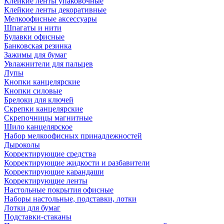
Клейкие ленты упаковочные
Клейкие ленты декоративные
Мелкоофисные аксессуары
Шпагаты и нити
Булавки офисные
Банковская резинка
Зажимы для бумаг
Увлажнители для пальцев
Лупы
Кнопки канцелярские
Кнопки силовые
Брелоки для ключей
Скрепки канцелярские
Скрепочницы магнитные
Шило канцелярское
Набор мелкоофисных принадлежностей
Дыроколы
Корректирующие средства
Корректирующие жидкости и разбавители
Корректирующие карандаши
Корректирующие ленты
Настольные покрытия офисные
Наборы настольные, подставки, лотки
Лотки для бумаг
Подставки-стаканы