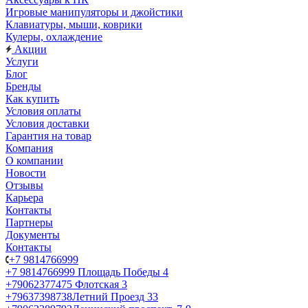
Игровые манипуляторы и джойстики
Клавиатуры, мыши, коврики
Кулеры, охлаждение
Акции
Услуги
Блог
Бренды
Как купить
Условия оплаты
Условия доставки
Гарантия на товар
Компания
О компании
Новости
Отзывы
Карьера
Контакты
Партнеры
Документы
Контакты
+7 9814766999
+7 9814766999
Площадь Победы 4
+79062377475
Флотская 3
+79637398738
Летний Проезд 33