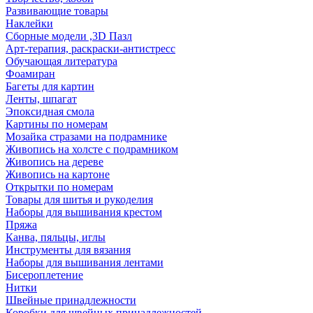
Развивающие товары
Наклейки
Сборные модели ,3D Пазл
Арт-терапия, раскраски-антистресс
Обучающая литература
Фоамиран
Багеты для картин
Ленты, шпагат
Эпоксидная смола
Картины по номерам
Мозайка стразами на подрамнике
Живопись на холсте с подрамником
Живопись на дереве
Живопись на картоне
Открытки по номерам
Товары для шитья и рукоделия
Наборы для вышивания крестом
Пряжа
Канва, пяльцы, иглы
Инструменты для вязания
Наборы для вышивания лентами
Бисероплетение
Нитки
Швейные принадлежности
Коробки для швейных принадлежностей