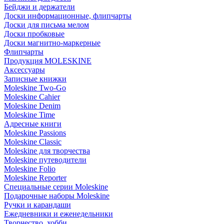
Бейджи и держатели
Доски информационные, флипчарты
Доски для письма мелом
Доски пробковые
Доски магнитно-маркерные
Флипчарты
Продукция MOLESKINE
Аксессуары
Записные книжки
Moleskine Two-Go
Moleskine Cahier
Moleskine Denim
Moleskine Time
Адресные книги
Moleskine Passions
Moleskine Classic
Moleskine для творчества
Moleskine путеводители
Moleskine Folio
Moleskine Reporter
Специальные серии Moleskine
Подарочные наборы Moleskine
Ручки и карандаши
Ежедневники и еженедельники
Творчество, хобби