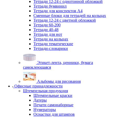
Тетради 12-24 с однотонной обложкой
Тетради бумвинил
Тетради для конспектов А4
Сменные блоки для тетрадей на кольцах
Тетради 12-24 с цветной обложкой
Тетради 60-200
Тетради 40-48
Тетради для нот
Тетради на кольцах
Тетради тематические
Тетради-словарики
Этикет-лента, ценники, бумага
самоклеющаяся
Альбомы для рисования
Офисные принадлежности
Штемпельная продукция
Штемпельные краски
Датеры
Печати самонаборные
Нумераторы
Оснастки для штампов