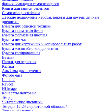
Флажки-закладки самоклеящиеся
Книги для записи рецептов
Самоклеящиеся блоки
Детские подарочные наборы, анкеты для друзей, личные
дневники
Бумага для офисной техники
Бумага форматная белая
Бумага форматная цветная
Бумага писчая
Бумага для чертежных и копировальных работ
Бумага масштабно-координатная
Бумага копировальная
Ватман
Папки для черчения
Калька
Альбомы для черчения
Фотобумага
Lomond
Revcol
Hi-image
Конверты почтовые
Тетради
Читательские дневники
Тетради 12-24 с однотонной обложкой
Тетради бумвинил