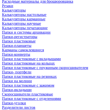
Расходные материалы для брошюровщика
Резаки
Калькуляторы
Калькуляторы настольные
Калькуляторы карманные
Калькуляторы научные
Калькуляторы печатающие
Папки и системы архивации
Папки-регистраторы
Папки пластиковые
Папки-планшеты
Карманы самоклеящиеся
Папки-конверты
Папки пластиковые с вкладышами
Папки пластиковые на кольцах
Папки пластиковые с пружиным скоросшивателем
Папки- портфели
Папки пластиковые на резинках
Папки на молнии
Папки пластиковые с зажимом
Папки-вкладыши
Скоросшиватели пластиковые
Папки пластиковые с отделениями
Папки-уголки
Разделители листов