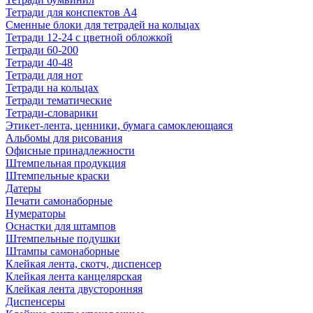
Тетради для конспектов А4
Сменные блоки для тетрадей на кольцах
Тетради 12-24 с цветной обложкой
Тетради 60-200
Тетради 40-48
Тетради для нот
Тетради на кольцах
Тетради тематические
Тетради-словарики
Этикет-лента, ценники, бумага самоклеющаяся
Альбомы для рисования
Офисные принадлежности
Штемпельная продукция
Штемпельные краски
Датеры
Печати самонаборные
Нумераторы
Оснастки для штампов
Штемпельные подушки
Штампы самонаборные
Клейкая лента, скотч, диспенсер
Клейкая лента канцелярская
Клейкая лента двусторонняя
Диспенсеры