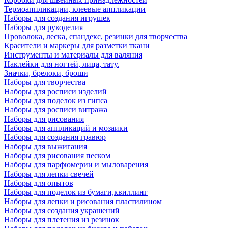
Термоаппликации, клеевые аппликации
Наборы для создания игрушек
Наборы для рукоделия
Проволока, леска, спандекс, резинки для творчества
Красители и маркеры для разметки ткани
Инструменты и материалы для валяния
Наклейки для ногтей, лица, тату.
Значки, брелоки, броши
Наборы для творчества
Наборы для росписи изделий
Наборы для поделок из гипса
Наборы для росписи витража
Наборы для рисования
Наборы для аппликаций и мозаики
Наборы для создания гравюр
Наборы для выжигания
Наборы для рисования песком
Наборы для парфюмерии и мыловарения
Наборы для лепки свечей
Наборы для опытов
Наборы для поделок из бумаги,квиллинг
Наборы для лепки и рисования пластилином
Наборы для создания украшений
Наборы для плетения из резинок