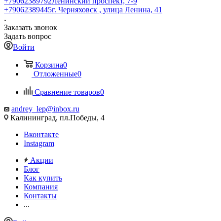
+79062389792
Ленинский проспект, 7-9
+79062389445
г. Черняховск , улица Ленина, 41
Заказать звонок
Задать вопрос
Войти
Корзина
0
Отложенные
0
Сравнение товаров
0
andrey_lep@inbox.ru
Калининград, пл.Победы, 4
Вконтакте
Instagram
Акции
Блог
Как купить
Компания
Контакты
...