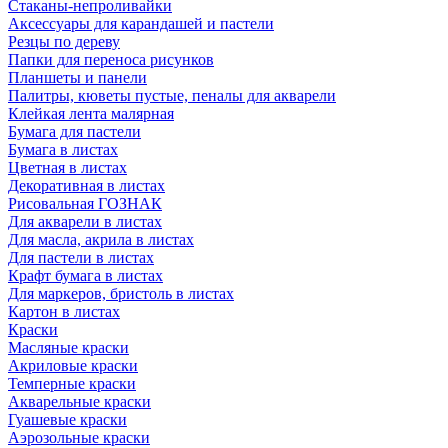
Стаканы-непроливайки
Аксессуары для карандашей и пастели
Резцы по дереву
Папки для переноса рисунков
Планшеты и панели
Палитры, кюветы пустые, пеналы для акварели
Клейкая лента малярная
Бумага для пастели
Бумага в листах
Цветная в листах
Декоративная в листах
Рисовальная ГОЗНАК
Для акварели в листах
Для масла, акрила в листах
Для пастели в листах
Крафт бумага в листах
Для маркеров, бристоль в листах
Картон в листах
Краски
Масляные краски
Акриловые краски
Темперные краски
Акварельные краски
Гуашевые краски
Аэрозольные краски