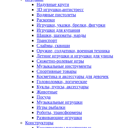
Надувные круги
3D игрушки-антистресс
Водяные пистолеты
Раскопки
Игрушки, указки, брелки, фигурки
Игрушки для купания
Шашки, шахматы, нарды
Транспорт
Слаймы, сквиши
Оружие, солдатики, военная техника
Летние игрушки и игрушки для улицы
Сюжетно-ролевые игры
Музыкальные инструменты
Спортивные товары
Косметика и аксессуары для девочек
Головоломки, логические
Куклы, пупсы, аксессуары
Животные
Посуда
Музыкальные игрушки
Игры рыбалки
Роботы, трансформеры
Развивающие игрушки
Конструкторы
Конструкторы пластиковые