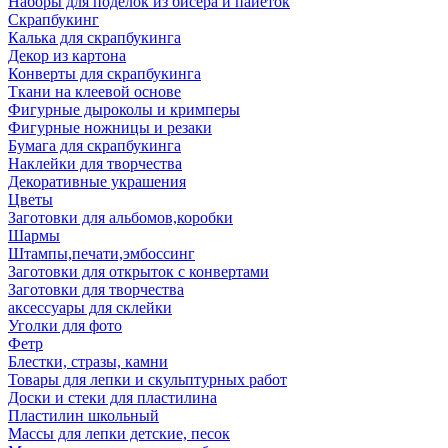
Наборы для поделок из бисера и пайеток
Скрапбукинг
Калька для скрапбукинга
Декор из картона
Конверты для скрапбукинга
Ткани на клеевой основе
Фигурные дыроколы и кримперы
Фигурные ножницы и резаки
Бумага для скрапбукинга
Наклейки для творчества
Декоративные украшения
Цветы
Заготовки для альбомов,коробки
Шармы
Штампы,печати,эмбоссинг
Заготовки для открыток с конвертами
Заготовки для творчества
аксессуары для склейки
Уголки для фото
Фетр
Блестки, стразы, камни
Товары для лепки и скульптурных работ
Доски и стеки для пластилина
Пластилин школьный
Массы для лепки детские, песок