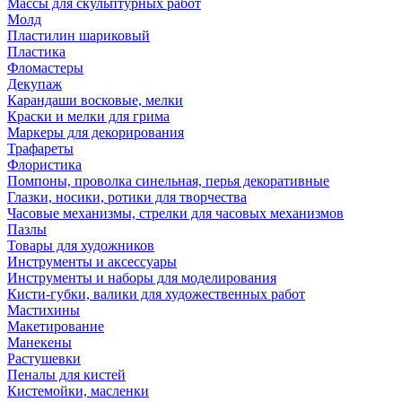
Массы для скульптурных работ
Молд
Пластилин шариковый
Пластика
Фломастеры
Декупаж
Карандаши восковые, мелки
Краски и мелки для грима
Маркеры для декорирования
Трафареты
Флористика
Помпоны, проволка синельная, перья декоративные
Глазки, носики, ротики для творчества
Часовые механизмы, стрелки для часовых механизмов
Пазлы
Товары для художников
Инструменты и аксессуары
Инструменты и наборы для моделирования
Кисти-губки, валики для художественных работ
Мастихины
Макетирование
Манекены
Растушевки
Пеналы для кистей
Кистемойки, масленки