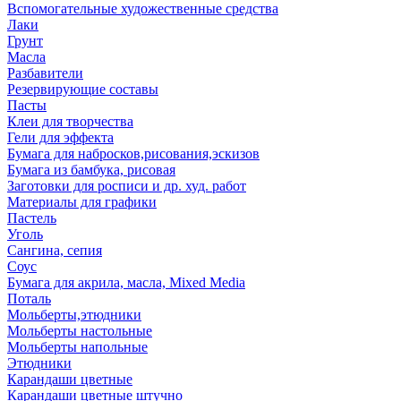
Вспомогательные художественные средства
Лаки
Грунт
Масла
Разбавители
Резервирующие составы
Пасты
Клеи для творчества
Гели для эффекта
Бумага для набросков,рисования,эскизов
Бумага из бамбука, рисовая
Заготовки для росписи и др. худ. работ
Материалы для графики
Пастель
Уголь
Сангина, сепия
Соус
Бумага для акрила, масла, Mixed Media
Поталь
Мольберты,этюдники
Мольберты настольные
Мольберты напольные
Этюдники
Карандаши цветные
Карандаши цветные штучно