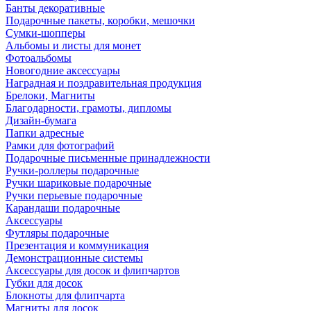
Банты декоративные
Подарочные пакеты, коробки, мешочки
Сумки-шопперы
Альбомы и листы для монет
Фотоальбомы
Новогодние аксессуары
Наградная и поздравительная продукция
Брелоки, Магниты
Благодарности, грамоты, дипломы
Дизайн-бумага
Папки адресные
Рамки для фотографий
Подарочные письменные принадлежности
Ручки-роллеры подарочные
Ручки шариковые подарочные
Ручки перьевые подарочные
Карандаши подарочные
Аксессуары
Футляры подарочные
Презентация и коммуникация
Демонстрационные системы
Аксессуары для досок и флипчартов
Губки для досок
Блокноты для флипчарта
Магниты для досок