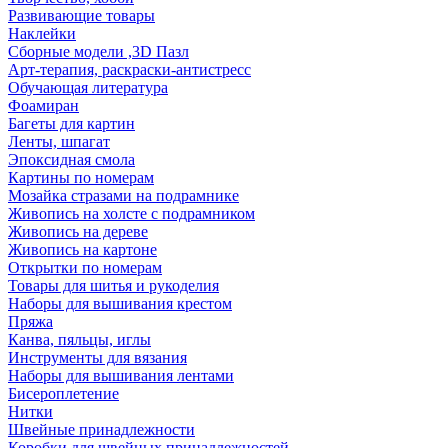
Развивающие товары
Наклейки
Сборные модели ,3D Пазл
Арт-терапия, раскраски-антистресс
Обучающая литература
Фоамиран
Багеты для картин
Ленты, шпагат
Эпоксидная смола
Картины по номерам
Мозайка стразами на подрамнике
Живопись на холсте с подрамником
Живопись на дереве
Живопись на картоне
Открытки по номерам
Товары для шитья и рукоделия
Наборы для вышивания крестом
Пряжа
Канва, пяльцы, иглы
Инструменты для вязания
Наборы для вышивания лентами
Бисероплетение
Нитки
Швейные принадлежности
Коробки для швейных принадлежностей