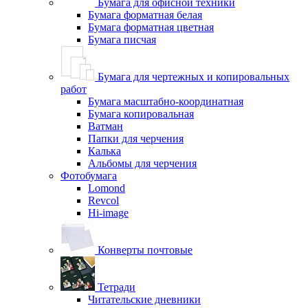
Бумага для офисной техники
Бумага форматная белая
Бумага форматная цветная
Бумага писчая
Бумага для чертежных и копировальных
работ
Бумага масштабно-координатная
Бумага копировальная
Ватман
Папки для черчения
Калька
Альбомы для черчения
Фотобумага
Lomond
Revcol
Hi-image
Конверты почтовые
Тетради
Читательские дневники