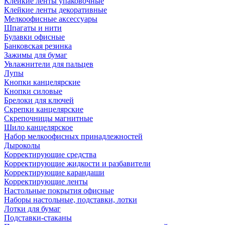
Клейкие ленты упаковочные
Клейкие ленты декоративные
Мелкоофисные аксессуары
Шпагаты и нити
Булавки офисные
Банковская резинка
Зажимы для бумаг
Увлажнители для пальцев
Лупы
Кнопки канцелярские
Кнопки силовые
Брелоки для ключей
Скрепки канцелярские
Скрепочницы магнитные
Шило канцелярское
Набор мелкоофисных принадлежностей
Дыроколы
Корректирующие средства
Корректирующие жидкости и разбавители
Корректирующие карандаши
Корректирующие ленты
Настольные покрытия офисные
Наборы настольные, подставки, лотки
Лотки для бумаг
Подставки-стаканы