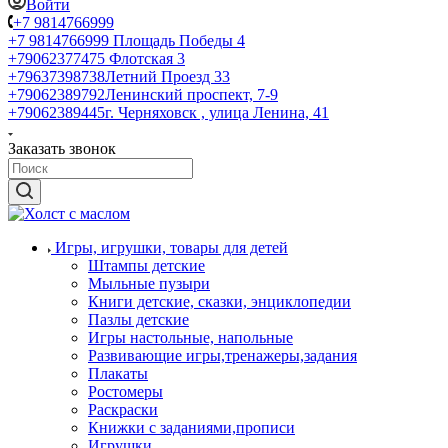
Войти
+7 9814766999
+7 9814766999
Площадь Победы 4
+79062377475
Флотская 3
+79637398738
Летний Проезд 33
+79062389792
Ленинский проспект, 7-9
+79062389445
г. Черняховск , улица Ленина, 41
Заказать звонок
Игры, игрушки, товары для детей
Штампы детские
Мыльные пузыри
Книги детские, сказки, энциклопедии
Пазлы детские
Игры настольные, напольные
Развивающие игры,тренажеры,задания
Плакаты
Ростомеры
Раскраски
Книжки с заданиями,прописи
Игрушки