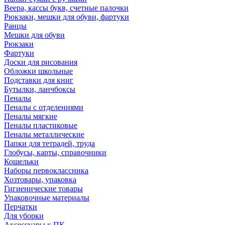
Веера, кассы букв, счетные палочки
Рюкзаки, мешки для обуви, фартуки
Ранцы
Мешки для обуви
Рюкзаки
Фартуки
Доски для рисования
Обложки школьные
Подставки для книг
Бутылки, ланчбоксы
Пеналы
Пеналы с отделениями
Пеналы мягкие
Пеналы пластиковые
Пеналы металлические
Папки для тетрадей, труда
Глобусы, карты, справочники
Кошельки
Наборы первоклассника
Хозтовары, упаковка
Гигиенические товары
Упаковочные материалы
Перчатки
Для уборки
Аксессуары к ПК