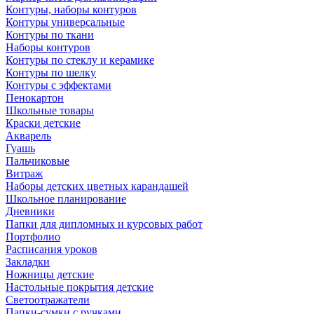
Контуры, наборы контуров
Контуры универсальные
Контуры по ткани
Наборы контуров
Контуры по стеклу и керамике
Контуры по шелку
Контуры с эффектами
Пенокартон
Школьные товары
Краски детские
Акварель
Гуашь
Пальчиковые
Витраж
Наборы детских цветных карандашей
Школьное планирование
Дневники
Папки для дипломных и курсовых работ
Портфолио
Расписания уроков
Закладки
Ножницы детские
Настольные покрытия детские
Светоотражатели
Папки-сумки с ручками