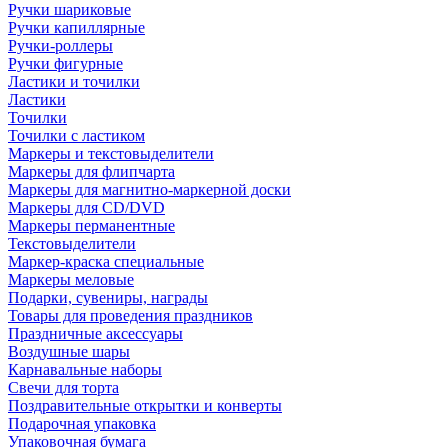
Ручки шариковые
Ручки капиллярные
Ручки-роллеры
Ручки фигурные
Ластики и точилки
Ластики
Точилки
Точилки с ластиком
Маркеры и текстовыделители
Маркеры для флипчарта
Маркеры для магнитно-маркерной доски
Маркеры для CD/DVD
Маркеры перманентные
Текстовыделители
Маркер-краска специальные
Маркеры меловые
Подарки, сувениры, награды
Товары для проведения праздников
Праздничные аксессуары
Воздушные шары
Карнавальные наборы
Свечи для торта
Поздравительные открытки и конверты
Подарочная упаковка
Упаковочная бумага