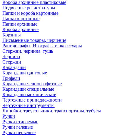
Короба архивные пластиковые
Подвесные регистратуры
Папки и короба картонные
Папки картонные
Папки архивные
Короба архивные
Корзины
Письменные товары, черчение
Рапидографы, Изографы и аксессуары
Стержни, чернила, тушь
Чернила
Стержни
Карандаши
Карандаши цанговые
Грифели
Карандаши чернографитные
Карандаши специальные
Карандаши механические
Чертежные принадлежности
Чертежные инструменты
Линейки, треугольники, транспортиры, тубусы
Ручки
Ручки стираемые
Ручки гелевые
Ручки перьевые