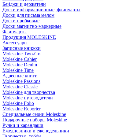
Бейджи и держатели
Доски информационные, флипчарты
Доски для письма мелом
Доски пробковые
Доски магнитно-маркерные
Флипчарты
Продукция MOLESKINE
Аксессуары
Записные книжки
Moleskine Two-Go
Moleskine Cahier
Moleskine Denim
Moleskine Time
Адресные книги
Moleskine Passions
Moleskine Classic
Moleskine для творчества
Moleskine путеводители
Moleskine Folio
Moleskine Reporter
Специальные серии Moleskine
Подарочные наборы Moleskine
Ручки и карандаши
Ежедневники и еженедельники
Творчество, хобби