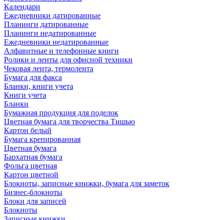
Календари
Ежедневники датированные
Планинги датированные
Планинги недатированные
Ежедневники недатированные
Алфавитные и телефонные книги
Ролики и ленты для офисной техники
Чековая лента, термолента
Бумага для факса
Бланки, книги учета
Книги учета
Бланки
Бумажная продукция для поделок
Цветная бумага для творчества Тишью
Картон белый
Бумага крепированная
Цветная бумага
Бархатная бумага
Фольга цветная
Картон цветной
Блокноты, записные книжки, бумага для заметок
Бизнес-блокноты
Блоки для записей
Блокноты
Записные книжки