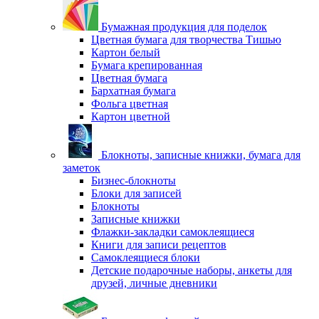
Бумажная продукция для поделок
Цветная бумага для творчества Тишью
Картон белый
Бумага крепированная
Цветная бумага
Бархатная бумага
Фольга цветная
Картон цветной
Блокноты, записные книжки, бумага для
заметок
Бизнес-блокноты
Блоки для записей
Блокноты
Записные книжки
Флажки-закладки самоклеящиеся
Книги для записи рецептов
Самоклеящиеся блоки
Детские подарочные наборы, анкеты для
друзей, личные дневники