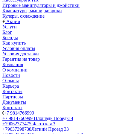
Игровые манипуляторы и джойстики
Клавиатуры, мыши, коврики
Кулеры, охлаждение
Акции
Услуги
Блог
Бренды
Как купить
Условия оплаты
Условия доставки
Гарантия на товар
Компания
О компании
Новости
Отзывы
Карьера
Контакты
Партнеры
Документы
Контакты
+7 9814766999
+7 9814766999
Площадь Победы 4
+79062377475
Флотская 3
+79637398738
Летний Проезд 33