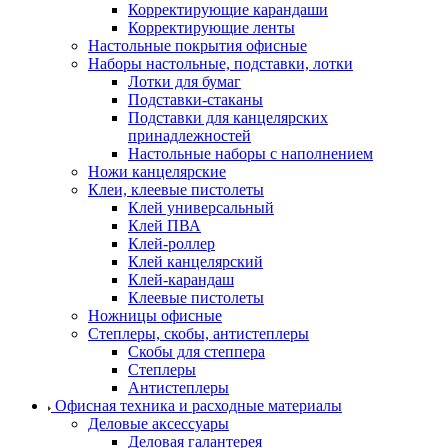
Корректирующие карандаши
Корректирующие ленты
Настольные покрытия офисные
Наборы настольные, подставки, лотки
Лотки для бумаг
Подставки-стаканы
Подставки для канцелярских
принадлежностей
Настольные наборы с наполнением
Ножи канцелярские
Клеи, клеевые пистолеты
Клей универсальный
Клей ПВА
Клей-роллер
Клей канцелярский
Клей-карандаш
Клеевые пистолеты
Ножницы офисные
Степлеры, скобы, антистеплеры
Скобы для степпера
Степлеры
Антистеплеры
Офисная техника и расходные материалы
Деловые аксессуары
Деловая галантерея