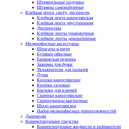
Штемпельные подушки
Штампы самонаборные
Клейкая лента, скотч, диспенсер
Клейкая лента канцелярская
Клейкая лента двусторонняя
Диспенсеры
Клейкие ленты упаковочные
Клейкие ленты декоративные
Мелкоофисные аксессуары
Шпагаты и нити
Булавки офисные
Банковская резинка
Зажимы для бумаг
Увлажнители для пальцев
Лупы
Кнопки канцелярские
Кнопки силовые
Брелоки для ключей
Скрепки канцелярские
Скрепочницы магнитные
Шило канцелярское
Набор мелкоофисных принадлежностей
Дыроколы
Корректирующие средства
Корректирующие жидкости и разбавители