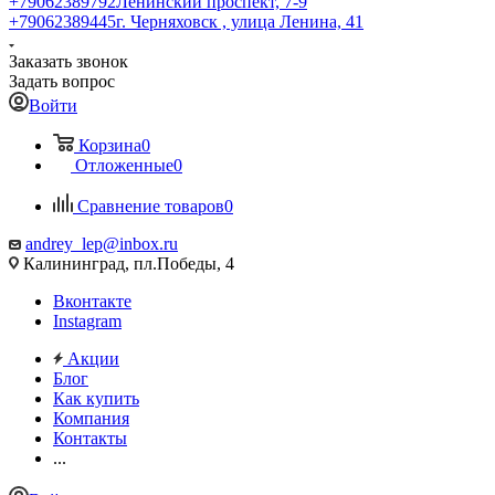
+79062389792
Ленинский проспект, 7-9
+79062389445
г. Черняховск , улица Ленина, 41
Заказать звонок
Задать вопрос
Войти
Корзина
0
Отложенные
0
Сравнение товаров
0
andrey_lep@inbox.ru
Калининград, пл.Победы, 4
Вконтакте
Instagram
Акции
Блог
Как купить
Компания
Контакты
...