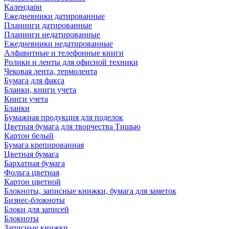
Календари
Ежедневники датированные
Планинги датированные
Планинги недатированные
Ежедневники недатированные
Алфавитные и телефонные книги
Ролики и ленты для офисной техники
Чековая лента, термолента
Бумага для факса
Бланки, книги учета
Книги учета
Бланки
Бумажная продукция для поделок
Цветная бумага для творчества Тишью
Картон белый
Бумага крепированная
Цветная бумага
Бархатная бумага
Фольга цветная
Картон цветной
Блокноты, записные книжки, бумага для заметок
Бизнес-блокноты
Блоки для записей
Блокноты
Записные книжки