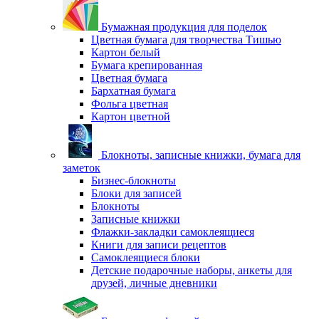
Бумажная продукция для поделок
Цветная бумага для творчества Тишью
Картон белый
Бумага крепированная
Цветная бумага
Бархатная бумага
Фольга цветная
Картон цветной
Блокноты, записные книжки, бумага для
заметок
Бизнес-блокноты
Блоки для записей
Блокноты
Записные книжки
Флажки-закладки самоклеящиеся
Книги для записи рецептов
Самоклеящиеся блоки
Детские подарочные наборы, анкеты для
друзей, личные дневники