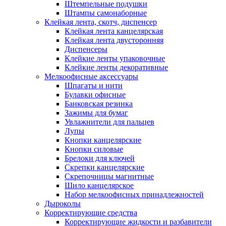
Штемпельные подушки
Штампы самонаборные
Клейкая лента, скотч, диспенсер
Клейкая лента канцелярская
Клейкая лента двусторонняя
Диспенсеры
Клейкие ленты упаковочные
Клейкие ленты декоративные
Мелкоофисные аксессуары
Шпагаты и нити
Булавки офисные
Банковская резинка
Зажимы для бумаг
Увлажнители для пальцев
Лупы
Кнопки канцелярские
Кнопки силовые
Брелоки для ключей
Скрепки канцелярские
Скрепочницы магнитные
Шило канцелярское
Набор мелкоофисных принадлежностей
Дыроколы
Корректирующие средства
Корректирующие жидкости и разбавители