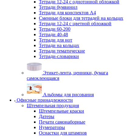
Тетради 12-24 с однотонной обложкой
Тетради бумвинил
Тетради для конспектов А4
Сменные блоки для тетрадей на кольцах
Тетради 12-24 с цветной обложкой
Тетради 60-200
Тетради 40-48
Тетради для нот
Тетради на кольцах
Тетради тематические
Тетради-словарики
Этикет-лента, ценники, бумага
самоклеющаяся
Альбомы для рисования
Офисные принадлежности
Штемпельная продукция
Штемпельные краски
Датеры
Печати самонаборные
Нумераторы
Оснастки для штампов