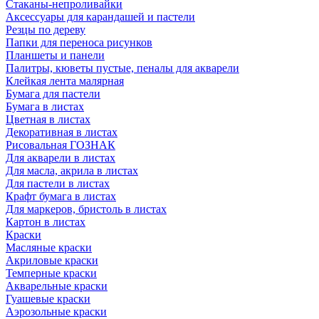
Стаканы-непроливайки
Аксессуары для карандашей и пастели
Резцы по дереву
Папки для переноса рисунков
Планшеты и панели
Палитры, кюветы пустые, пеналы для акварели
Клейкая лента малярная
Бумага для пастели
Бумага в листах
Цветная в листах
Декоративная в листах
Рисовальная ГОЗНАК
Для акварели в листах
Для масла, акрила в листах
Для пастели в листах
Крафт бумага в листах
Для маркеров, бристоль в листах
Картон в листах
Краски
Масляные краски
Акриловые краски
Темперные краски
Акварельные краски
Гуашевые краски
Аэрозольные краски