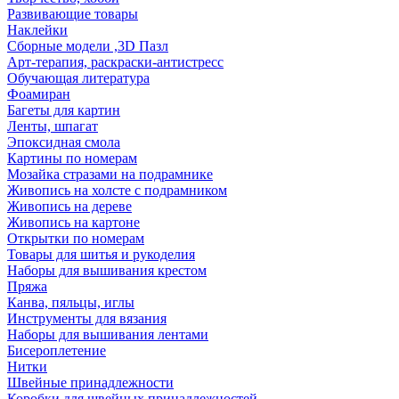
Развивающие товары
Наклейки
Сборные модели ,3D Пазл
Арт-терапия, раскраски-антистресс
Обучающая литература
Фоамиран
Багеты для картин
Ленты, шпагат
Эпоксидная смола
Картины по номерам
Мозайка стразами на подрамнике
Живопись на холсте с подрамником
Живопись на дереве
Живопись на картоне
Открытки по номерам
Товары для шитья и рукоделия
Наборы для вышивания крестом
Пряжа
Канва, пяльцы, иглы
Инструменты для вязания
Наборы для вышивания лентами
Бисероплетение
Нитки
Швейные принадлежности
Коробки для швейных принадлежностей