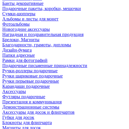
Банты декоративные
Подарочные пакеты, коробки, мешочки
Сумки-шопперы
Альбомы и листы для монет
Фотоальбомы
Новогодние аксессуары
Наградная и поздравительная продукция
Брелоки, Магниты
Благодарности, грамоты, дипломы
Дизайн-бумага
Папки адресные
Рамки для фотографий
Подарочные письменные принадлежности
Ручки-роллеры подарочные
Ручки шариковые подарочные
Ручки перьевые подарочные
Карандаши подарочные
Аксессуары
Футляры подарочные
Презентация и коммуникация
Демонстрационные системы
Аксессуары для досок и флипчартов
Губки для досок
Блокноты для флипчарта
Магниты для досок