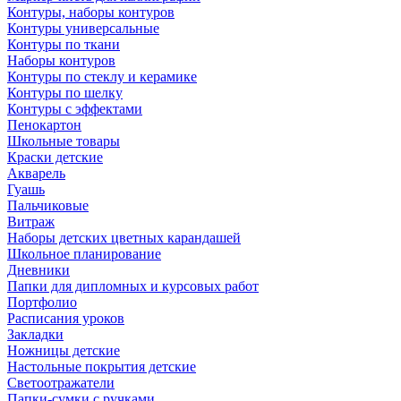
Контуры, наборы контуров
Контуры универсальные
Контуры по ткани
Наборы контуров
Контуры по стеклу и керамике
Контуры по шелку
Контуры с эффектами
Пенокартон
Школьные товары
Краски детские
Акварель
Гуашь
Пальчиковые
Витраж
Наборы детских цветных карандашей
Школьное планирование
Дневники
Папки для дипломных и курсовых работ
Портфолио
Расписания уроков
Закладки
Ножницы детские
Настольные покрытия детские
Светоотражатели
Папки-сумки с ручками