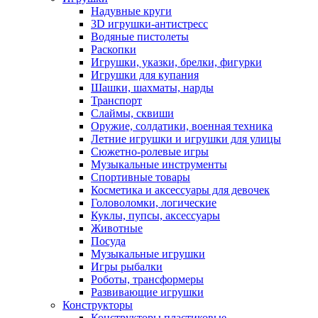
Надувные круги
3D игрушки-антистресс
Водяные пистолеты
Раскопки
Игрушки, указки, брелки, фигурки
Игрушки для купания
Шашки, шахматы, нарды
Транспорт
Слаймы, сквиши
Оружие, солдатики, военная техника
Летние игрушки и игрушки для улицы
Сюжетно-ролевые игры
Музыкальные инструменты
Спортивные товары
Косметика и аксессуары для девочек
Головоломки, логические
Куклы, пупсы, аксессуары
Животные
Посуда
Музыкальные игрушки
Игры рыбалки
Роботы, трансформеры
Развивающие игрушки
Конструкторы
Конструкторы пластиковые