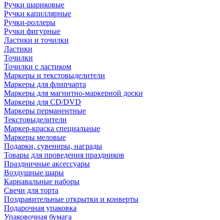
Ручки шариковые
Ручки капиллярные
Ручки-роллеры
Ручки фигурные
Ластики и точилки
Ластики
Точилки
Точилки с ластиком
Маркеры и текстовыделители
Маркеры для флипчарта
Маркеры для магнитно-маркерной доски
Маркеры для CD/DVD
Маркеры перманентные
Текстовыделители
Маркер-краска специальные
Маркеры меловые
Подарки, сувениры, награды
Товары для проведения праздников
Праздничные аксессуары
Воздушные шары
Карнавальные наборы
Свечи для торта
Поздравительные открытки и конверты
Подарочная упаковка
Упаковочная бумага