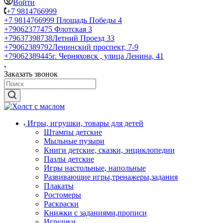
Войти
+7 9814766999
+7 9814766999
Площадь Победы 4
+79062377475
Флотская 3
+79637398738
Летний Проезд 33
+79062389792
Ленинский проспект, 7-9
+79062389445
г. Черняховск , улица Ленина, 41
Заказать звонок
Игры, игрушки, товары для детей
Штампы детские
Мыльные пузыри
Книги детские, сказки, энциклопедии
Пазлы детские
Игры настольные, напольные
Развивающие игры,тренажеры,задания
Плакаты
Ростомеры
Раскраски
Книжки с заданиями,прописи
Игрушки