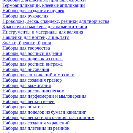
Термоаппликации, клеевые аппликации
Наборы для создания игрушек
Наборы для рукоделия
Проволока, леска, спандекс, резинки для творчества
Красители и маркеры для разметки ткани
Инструменты и материалы для валяния
Наклейки для ногтей, лица, тату.
Значки, брелоки, броши
Наборы для творчества
Наборы для росписи изделий
Наборы для поделок из гипса
Наборы для росписи витража
Наборы для рисования
Наборы для аппликаций и мозаики
Наборы для создания гравюр
Наборы для выжигания
Наборы для рисования песком
Наборы для парфюмерии и мыловарения
Наборы для лепки свечей
Наборы для опытов
Наборы для поделок из бумаги,квиллинг
Наборы для лепки и рисования пластилином
Наборы для создания украшений
Наборы для плетения из резинок