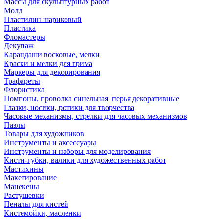
Массы для скульптурных работ
Молд
Пластилин шариковый
Пластика
Фломастеры
Декупаж
Карандаши восковые, мелки
Краски и мелки для грима
Маркеры для декорирования
Трафареты
Флористика
Помпоны, проволка синельная, перья декоративные
Глазки, носики, ротики для творчества
Часовые механизмы, стрелки для часовых механизмов
Пазлы
Товары для художников
Инструменты и аксессуары
Инструменты и наборы для моделирования
Кисти-губки, валики для художественных работ
Мастихины
Макетирование
Манекены
Растушевки
Пеналы для кистей
Кистемойки, масленки