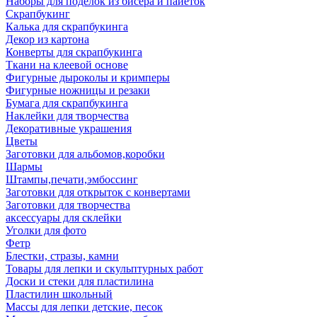
Наборы для поделок из бисера и пайеток
Скрапбукинг
Калька для скрапбукинга
Декор из картона
Конверты для скрапбукинга
Ткани на клеевой основе
Фигурные дыроколы и кримперы
Фигурные ножницы и резаки
Бумага для скрапбукинга
Наклейки для творчества
Декоративные украшения
Цветы
Заготовки для альбомов,коробки
Шармы
Штампы,печати,эмбоссинг
Заготовки для открыток с конвертами
Заготовки для творчества
аксессуары для склейки
Уголки для фото
Фетр
Блестки, стразы, камни
Товары для лепки и скульптурных работ
Доски и стеки для пластилина
Пластилин школьный
Массы для лепки детские, песок