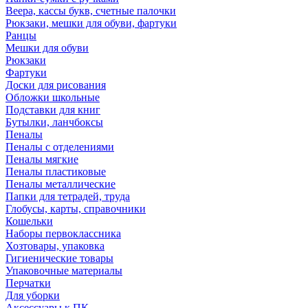
Веера, кассы букв, счетные палочки
Рюкзаки, мешки для обуви, фартуки
Ранцы
Мешки для обуви
Рюкзаки
Фартуки
Доски для рисования
Обложки школьные
Подставки для книг
Бутылки, ланчбоксы
Пеналы
Пеналы с отделениями
Пеналы мягкие
Пеналы пластиковые
Пеналы металлические
Папки для тетрадей, труда
Глобусы, карты, справочники
Кошельки
Наборы первоклассника
Хозтовары, упаковка
Гигиенические товары
Упаковочные материалы
Перчатки
Для уборки
Аксессуары к ПК