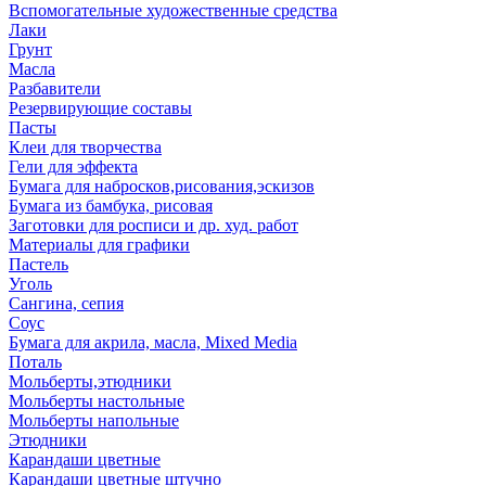
Вспомогательные художественные средства
Лаки
Грунт
Масла
Разбавители
Резервирующие составы
Пасты
Клеи для творчества
Гели для эффекта
Бумага для набросков,рисования,эскизов
Бумага из бамбука, рисовая
Заготовки для росписи и др. худ. работ
Материалы для графики
Пастель
Уголь
Сангина, сепия
Соус
Бумага для акрила, масла, Mixed Media
Поталь
Мольберты,этюдники
Мольберты настольные
Мольберты напольные
Этюдники
Карандаши цветные
Карандаши цветные штучно