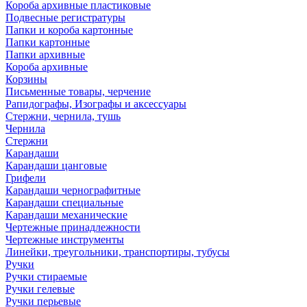
Короба архивные пластиковые
Подвесные регистратуры
Папки и короба картонные
Папки картонные
Папки архивные
Короба архивные
Корзины
Письменные товары, черчение
Рапидографы, Изографы и аксессуары
Стержни, чернила, тушь
Чернила
Стержни
Карандаши
Карандаши цанговые
Грифели
Карандаши чернографитные
Карандаши специальные
Карандаши механические
Чертежные принадлежности
Чертежные инструменты
Линейки, треугольники, транспортиры, тубусы
Ручки
Ручки стираемые
Ручки гелевые
Ручки перьевые