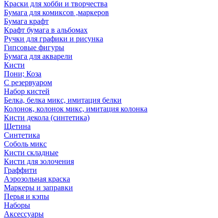
Краски для хобби и творчества
Бумага для комиксов ,маркеров
Бумага крафт
Крафт бумага в альбомах
Ручки для графики и рисунка
Гипсовые фигуры
Бумага для акварели
Кисти
Пони; Коза
С резервуаром
Набор кистей
Белка, белка микс, имитация белки
Колонок, колонок микс, имитация колонка
Кисти декола (синтетика)
Щетина
Синтетика
Соболь микс
Кисти складные
Кисти для золочения
Граффити
Аэрозольная краска
Маркеры и заправки
Перья и кэпы
Наборы
Аксессуары