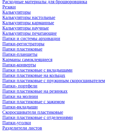
Расходные материалы для брошюровщика
Резаки
Калькуляторы
Калькуляторы настольные
Калькуляторы карманные
Калькуляторы научные
Калькуляторы печатающие
Папки и системы архивации
Папки-регистраторы
Папки пластиковые
Папки-планшеты
Карманы самоклеящиеся
Папки-конверты
Папки пластиковые с вкладышами
Папки пластиковые на кольцах
Папки пластиковые с пружиным скоросшивателем
Папки- портфели
Папки пластиковые на резинках
Папки на молнии
Папки пластиковые с зажимом
Папки-вкладыши
Скоросшиватели пластиковые
Папки пластиковые с отделениями
Папки-уголки
Разделители листов