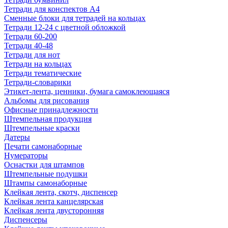
Тетради для конспектов А4
Сменные блоки для тетрадей на кольцах
Тетради 12-24 с цветной обложкой
Тетради 60-200
Тетради 40-48
Тетради для нот
Тетради на кольцах
Тетради тематические
Тетради-словарики
Этикет-лента, ценники, бумага самоклеющаяся
Альбомы для рисования
Офисные принадлежности
Штемпельная продукция
Штемпельные краски
Датеры
Печати самонаборные
Нумераторы
Оснастки для штампов
Штемпельные подушки
Штампы самонаборные
Клейкая лента, скотч, диспенсер
Клейкая лента канцелярская
Клейкая лента двусторонняя
Диспенсеры