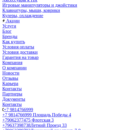
Игровые манипуляторы и джойстики
Клавиатуры, мыши, коврики
Кулеры, охлаждение
Акции
Услуги
Блог
Бренды
Как купить
Условия оплаты
Условия доставки
Гарантия на товар
Компания
О компании
Новости
Отзывы
Карьера
Контакты
Партнеры
Документы
Контакты
+7 9814766999
+7 9814766999
Площадь Победы 4
+79062377475
Флотская 3
+79637398738
Летний Проезд 33