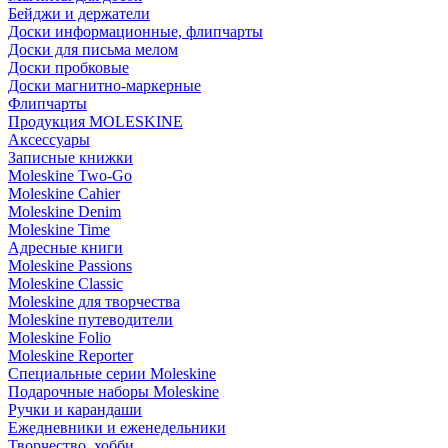
Бейджи и держатели
Доски информационные, флипчарты
Доски для письма мелом
Доски пробковые
Доски магнитно-маркерные
Флипчарты
Продукция MOLESKINE
Аксессуары
Записные книжки
Moleskine Two-Go
Moleskine Cahier
Moleskine Denim
Moleskine Time
Адресные книги
Moleskine Passions
Moleskine Classic
Moleskine для творчества
Moleskine путеводители
Moleskine Folio
Moleskine Reporter
Специальные серии Moleskine
Подарочные наборы Moleskine
Ручки и карандаши
Ежедневники и еженедельники
Творчество, хобби