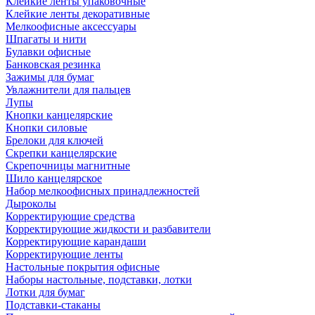
Клейкие ленты упаковочные
Клейкие ленты декоративные
Мелкоофисные аксессуары
Шпагаты и нити
Булавки офисные
Банковская резинка
Зажимы для бумаг
Увлажнители для пальцев
Лупы
Кнопки канцелярские
Кнопки силовые
Брелоки для ключей
Скрепки канцелярские
Скрепочницы магнитные
Шило канцелярское
Набор мелкоофисных принадлежностей
Дыроколы
Корректирующие средства
Корректирующие жидкости и разбавители
Корректирующие карандаши
Корректирующие ленты
Настольные покрытия офисные
Наборы настольные, подставки, лотки
Лотки для бумаг
Подставки-стаканы