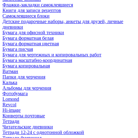
Флажки-закладки самоклеящиеся
Книги для записи рецептов
Самоклеящиеся блоки
Детские подарочные наборы, анкеты для друзей, личные
дневники
Бумага для офисной техники
Бумага форматная белая
Бумага форматная цветная
Бумага писчая
Бумага для чертежных и копировальных работ
Бумага масштабно-координатная
Бумага копировальная
Ватман
Папки для черчения
Калька
Альбомы для черчения
Фотобумага
Lomond
Revcol
Hi-image
Конверты почтовые
Тетради
Читательские дневники
Тетради 12-24 с однотонной обложкой
Тетради бумвинил