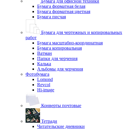
Бумага для офисной техники
Бумага форматная белая
Бумага форматная цветная
Бумага писчая
Бумага для чертежных и копировальных
работ
Бумага масштабно-координатная
Бумага копировальная
Ватман
Папки для черчения
Калька
Альбомы для черчения
Фотобумага
Lomond
Revcol
Hi-image
Конверты почтовые
Тетради
Читательские дневники