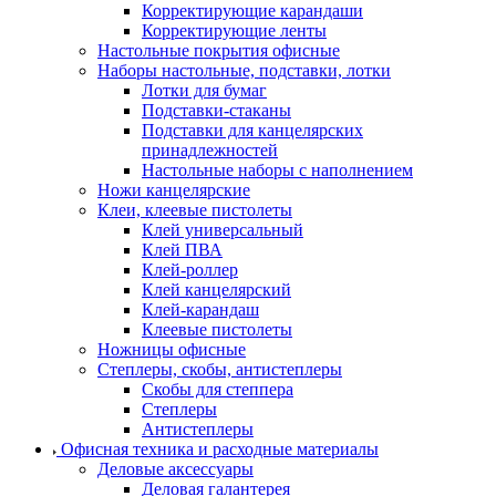
Корректирующие карандаши
Корректирующие ленты
Настольные покрытия офисные
Наборы настольные, подставки, лотки
Лотки для бумаг
Подставки-стаканы
Подставки для канцелярских
принадлежностей
Настольные наборы с наполнением
Ножи канцелярские
Клеи, клеевые пистолеты
Клей универсальный
Клей ПВА
Клей-роллер
Клей канцелярский
Клей-карандаш
Клеевые пистолеты
Ножницы офисные
Степлеры, скобы, антистеплеры
Скобы для степпера
Степлеры
Антистеплеры
Офисная техника и расходные материалы
Деловые аксессуары
Деловая галантерея