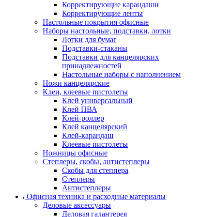
Корректирующие карандаши
Корректирующие ленты
Настольные покрытия офисные
Наборы настольные, подставки, лотки
Лотки для бумаг
Подставки-стаканы
Подставки для канцелярских
принадлежностей
Настольные наборы с наполнением
Ножи канцелярские
Клеи, клеевые пистолеты
Клей универсальный
Клей ПВА
Клей-роллер
Клей канцелярский
Клей-карандаш
Клеевые пистолеты
Ножницы офисные
Степлеры, скобы, антистеплеры
Скобы для степпера
Степлеры
Антистеплеры
Офисная техника и расходные материалы
Деловые аксессуары
Деловая галантерея