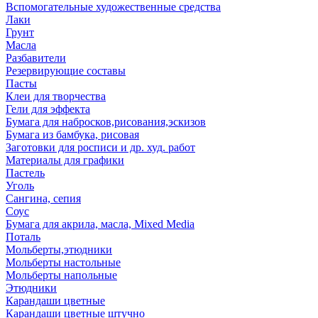
Вспомогательные художественные средства
Лаки
Грунт
Масла
Разбавители
Резервирующие составы
Пасты
Клеи для творчества
Гели для эффекта
Бумага для набросков,рисования,эскизов
Бумага из бамбука, рисовая
Заготовки для росписи и др. худ. работ
Материалы для графики
Пастель
Уголь
Сангина, сепия
Соус
Бумага для акрила, масла, Mixed Media
Поталь
Мольберты,этюдники
Мольберты настольные
Мольберты напольные
Этюдники
Карандаши цветные
Карандаши цветные штучно