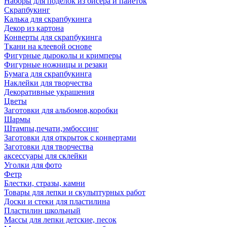
Наборы для поделок из бисера и пайеток
Скрапбукинг
Калька для скрапбукинга
Декор из картона
Конверты для скрапбукинга
Ткани на клеевой основе
Фигурные дыроколы и кримперы
Фигурные ножницы и резаки
Бумага для скрапбукинга
Наклейки для творчества
Декоративные украшения
Цветы
Заготовки для альбомов,коробки
Шармы
Штампы,печати,эмбоссинг
Заготовки для открыток с конвертами
Заготовки для творчества
аксессуары для склейки
Уголки для фото
Фетр
Блестки, стразы, камни
Товары для лепки и скульптурных работ
Доски и стеки для пластилина
Пластилин школьный
Массы для лепки детские, песок