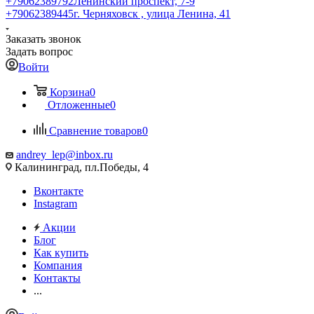
+79062389792
Ленинский проспект, 7-9
+79062389445
г. Черняховск , улица Ленина, 41
Заказать звонок
Задать вопрос
Войти
Корзина
0
Отложенные
0
Сравнение товаров
0
andrey_lep@inbox.ru
Калининград, пл.Победы, 4
Вконтакте
Instagram
Акции
Блог
Как купить
Компания
Контакты
...