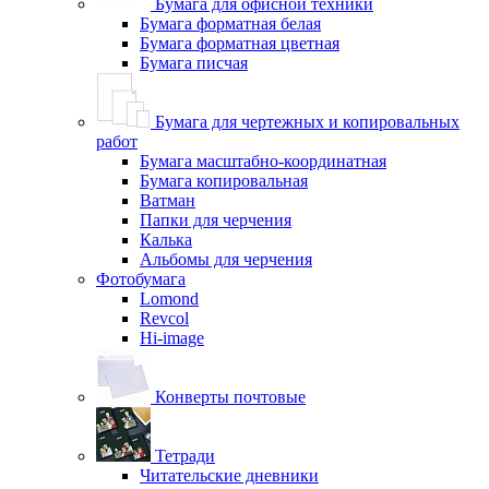
Бумага для офисной техники
Бумага форматная белая
Бумага форматная цветная
Бумага писчая
Бумага для чертежных и копировальных
работ
Бумага масштабно-координатная
Бумага копировальная
Ватман
Папки для черчения
Калька
Альбомы для черчения
Фотобумага
Lomond
Revcol
Hi-image
Конверты почтовые
Тетради
Читательские дневники