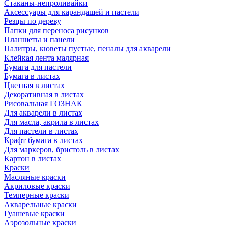
Стаканы-непроливайки
Аксессуары для карандашей и пастели
Резцы по дереву
Папки для переноса рисунков
Планшеты и панели
Палитры, кюветы пустые, пеналы для акварели
Клейкая лента малярная
Бумага для пастели
Бумага в листах
Цветная в листах
Декоративная в листах
Рисовальная ГОЗНАК
Для акварели в листах
Для масла, акрила в листах
Для пастели в листах
Крафт бумага в листах
Для маркеров, бристоль в листах
Картон в листах
Краски
Масляные краски
Акриловые краски
Темперные краски
Акварельные краски
Гуашевые краски
Аэрозольные краски