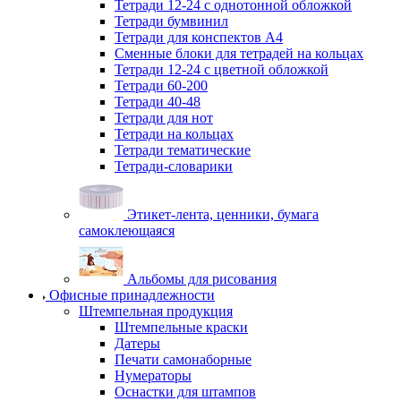
Тетради 12-24 с однотонной обложкой
Тетради бумвинил
Тетради для конспектов А4
Сменные блоки для тетрадей на кольцах
Тетради 12-24 с цветной обложкой
Тетради 60-200
Тетради 40-48
Тетради для нот
Тетради на кольцах
Тетради тематические
Тетради-словарики
Этикет-лента, ценники, бумага
самоклеющаяся
Альбомы для рисования
Офисные принадлежности
Штемпельная продукция
Штемпельные краски
Датеры
Печати самонаборные
Нумераторы
Оснастки для штампов