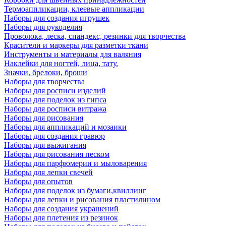
Термоаппликации, клеевые аппликации
Наборы для создания игрушек
Наборы для рукоделия
Проволока, леска, спандекс, резинки для творчества
Красители и маркеры для разметки ткани
Инструменты и материалы для валяния
Наклейки для ногтей, лица, тату.
Значки, брелоки, броши
Наборы для творчества
Наборы для росписи изделий
Наборы для поделок из гипса
Наборы для росписи витража
Наборы для рисования
Наборы для аппликаций и мозаики
Наборы для создания гравюр
Наборы для выжигания
Наборы для рисования песком
Наборы для парфюмерии и мыловарения
Наборы для лепки свечей
Наборы для опытов
Наборы для поделок из бумаги,квиллинг
Наборы для лепки и рисования пластилином
Наборы для создания украшений
Наборы для плетения из резинок