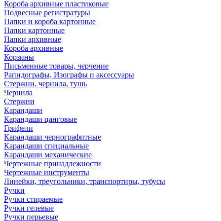
Короба архивные пластиковые
Подвесные регистратуры
Папки и короба картонные
Папки картонные
Папки архивные
Короба архивные
Корзины
Письменные товары, черчение
Рапидографы, Изографы и аксессуары
Стержни, чернила, тушь
Чернила
Стержни
Карандаши
Карандаши цанговые
Грифели
Карандаши чернографитные
Карандаши специальные
Карандаши механические
Чертежные принадлежности
Чертежные инструменты
Линейки, треугольники, транспортиры, тубусы
Ручки
Ручки стираемые
Ручки гелевые
Ручки перьевые