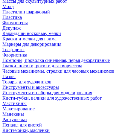
Массы для скульптурных работ
Молд
Пластилин шариковый
Пластика
Фломастеры
Декупаж
Карандаши восковые, мелки
Краски и мелки для грима
Маркеры для декорирования
Трафареты
Флористика
Помпоны, проволка синельная, перья декоративные
Глазки, носики, ротики для творчества
Часовые механизмы, стрелки для часовых механизмов
Пазлы
Товары для художников
Инструменты и аксессуары
Инструменты и наборы для моделирования
Кисти-губки, валики для художественных работ
Мастихины
Макетирование
Манекены
Растушевки
Пеналы для кистей
Кистемойки, масленки