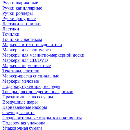
Ручки шариковые
Ручки капиллярные
Ручки-роллеры
Ручки фигурные
Ластики и точилки
Ластики
Точилки
Точилки с ластиком
Маркеры и текстовыделители
Маркеры для флипчарта
Маркеры для магнитно-маркерной доски
Маркеры для CD/DVD
Маркеры перманентные
Текстовыделители
Маркер-краска специальные
Маркеры меловые
Подарки, сувениры, награды
Товары для проведения праздников
Праздничные аксессуары
Воздушные шары
Карнавальные наборы
Свечи для торта
Поздравительные открытки и конверты
Подарочная упаковка
Упаковочная бумага