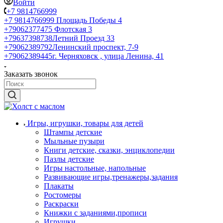
Войти
+7 9814766999
+7 9814766999
Площадь Победы 4
+79062377475
Флотская 3
+79637398738
Летний Проезд 33
+79062389792
Ленинский проспект, 7-9
+79062389445
г. Черняховск , улица Ленина, 41
Заказать звонок
Игры, игрушки, товары для детей
Штампы детские
Мыльные пузыри
Книги детские, сказки, энциклопедии
Пазлы детские
Игры настольные, напольные
Развивающие игры,тренажеры,задания
Плакаты
Ростомеры
Раскраски
Книжки с заданиями,прописи
Игрушки