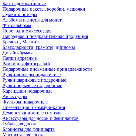
Банты декоративные
Подарочные пакеты, коробки, мешочки
Сумки-шопперы
Альбомы и листы для монет
Фотоальбомы
Новогодние аксессуары
Наградная и поздравительная продукция
Брелоки, Магниты
Благодарности, грамоты, дипломы
Дизайн-бумага
Папки адресные
Рамки для фотографий
Подарочные письменные принадлежности
Ручки-роллеры подарочные
Ручки шариковые подарочные
Ручки перьевые подарочные
Карандаши подарочные
Аксессуары
Футляры подарочные
Презентация и коммуникация
Демонстрационные системы
Аксессуары для досок и флипчартов
Губки для досок
Блокноты для флипчарта
Магниты для досок