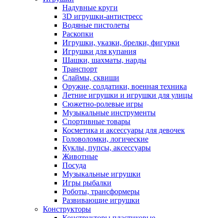
Надувные круги
3D игрушки-антистресс
Водяные пистолеты
Раскопки
Игрушки, указки, брелки, фигурки
Игрушки для купания
Шашки, шахматы, нарды
Транспорт
Слаймы, сквиши
Оружие, солдатики, военная техника
Летние игрушки и игрушки для улицы
Сюжетно-ролевые игры
Музыкальные инструменты
Спортивные товары
Косметика и аксессуары для девочек
Головоломки, логические
Куклы, пупсы, аксессуары
Животные
Посуда
Музыкальные игрушки
Игры рыбалки
Роботы, трансформеры
Развивающие игрушки
Конструкторы
Конструкторы пластиковые