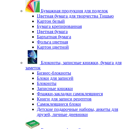
Бумажная продукция для поделок
Цветная бумага для творчества Тишью
Картон белый
Бумага крепированная
Цветная бумага
Бархатная бумага
Фольга цветная
Картон цветной
Блокноты, записные книжки, бумага для
заметок
Бизнес-блокноты
Блоки для записей
Блокноты
Записные книжки
Флажки-закладки самоклеящиеся
Книги для записи рецептов
Самоклеящиеся блоки
Детские подарочные наборы, анкеты для
друзей, личные дневники