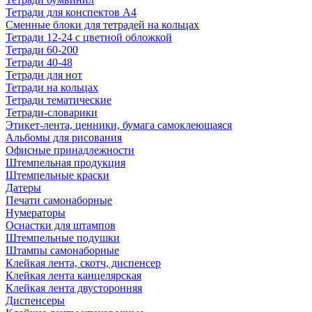
Тетради для конспектов А4
Сменные блоки для тетрадей на кольцах
Тетради 12-24 с цветной обложкой
Тетради 60-200
Тетради 40-48
Тетради для нот
Тетради на кольцах
Тетради тематические
Тетради-словарики
Этикет-лента, ценники, бумага самоклеющаяся
Альбомы для рисования
Офисные принадлежности
Штемпельная продукция
Штемпельные краски
Датеры
Печати самонаборные
Нумераторы
Оснастки для штампов
Штемпельные подушки
Штампы самонаборные
Клейкая лента, скотч, диспенсер
Клейкая лента канцелярская
Клейкая лента двусторонняя
Диспенсеры