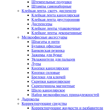
Штемпельные подушки
Штампы самонаборные
Клейкая лента, скотч, диспенсер
Клейкая лента канцелярская
Клейкая лента двусторонняя
Диспенсеры
Клейкие ленты упаковочные
Клейкие ленты декоративные
Мелкоофисные аксессуары
Шпагаты и нити
Булавки офисные
Банковская резинка
Зажимы для бумаг
Увлажнители для пальцев
Лупы
Кнопки канцелярские
Кнопки силовые
Брелоки для ключей
Скрепки канцелярские
Скрепочницы магнитные
Шило канцелярское
Набор мелкоофисных принадлежностей
Дыроколы
Корректирующие средства
Корректирующие жидкости и разбавители