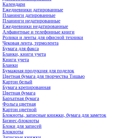
Календари
Ежедневники датированные
Планинги датированные
Планинги недатированные
Ежедневники недатированные
Алфавитные и телефонные книги
Ролики и ленты для офисной техники
Чековая лента, термолента
Бумага для факса
Бланки, книги учета
Книги учета
Бланки
Бумажная продукция для поделок
Цветная бумага для творчества Тишью
Картон белый
Бумага крепированная
Цветная бумага
Бархатная бумага
Фольга цветная
Картон цветной
Блокноты, записные книжки, бумага для заметок
Бизнес-блокноты
Блоки для записей
Блокноты
Записные книжки