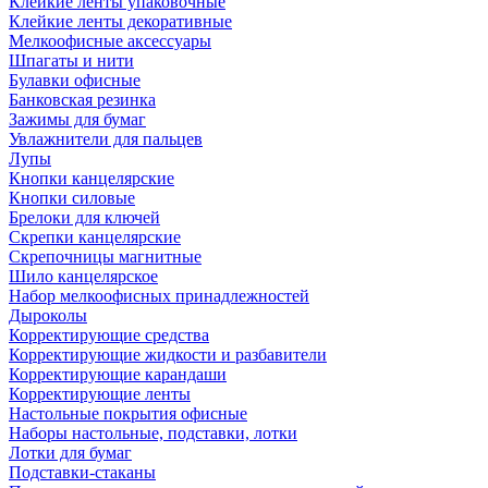
Клейкие ленты упаковочные
Клейкие ленты декоративные
Мелкоофисные аксессуары
Шпагаты и нити
Булавки офисные
Банковская резинка
Зажимы для бумаг
Увлажнители для пальцев
Лупы
Кнопки канцелярские
Кнопки силовые
Брелоки для ключей
Скрепки канцелярские
Скрепочницы магнитные
Шило канцелярское
Набор мелкоофисных принадлежностей
Дыроколы
Корректирующие средства
Корректирующие жидкости и разбавители
Корректирующие карандаши
Корректирующие ленты
Настольные покрытия офисные
Наборы настольные, подставки, лотки
Лотки для бумаг
Подставки-стаканы