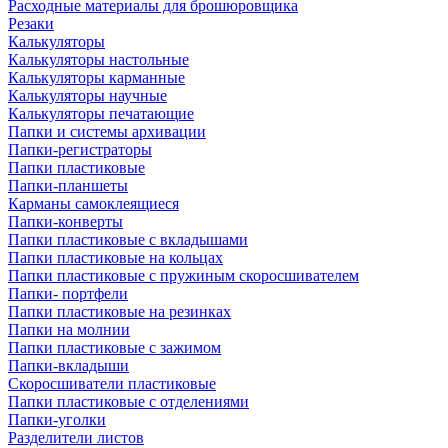
Расходные материалы для брошюровщика
Резаки
Калькуляторы
Калькуляторы настольные
Калькуляторы карманные
Калькуляторы научные
Калькуляторы печатающие
Папки и системы архивации
Папки-регистраторы
Папки пластиковые
Папки-планшеты
Карманы самоклеящиеся
Папки-конверты
Папки пластиковые с вкладышами
Папки пластиковые на кольцах
Папки пластиковые с пружиным скоросшивателем
Папки- портфели
Папки пластиковые на резинках
Папки на молнии
Папки пластиковые с зажимом
Папки-вкладыши
Скоросшиватели пластиковые
Папки пластиковые с отделениями
Папки-уголки
Разделители листов