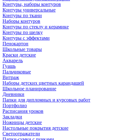
Контуры, наборы контуров
Контуры универсальные
Контуры по ткани
Наборы контуров
Контуры по стеклу и керамике
Контуры по шелку
Контуры с эффектами
Пенокартон
Школьные товары
Краски детские
Акварель
Гуашь
Пальчиковые
Витраж
Наборы детских цветных карандашей
Школьное планирование
Дневники
Папки для дипломных и курсовых работ
Портфолио
Расписания уроков
Закладки
Ножницы детские
Настольные покрытия детские
Светоотражатели
Папки-сумки с ручками