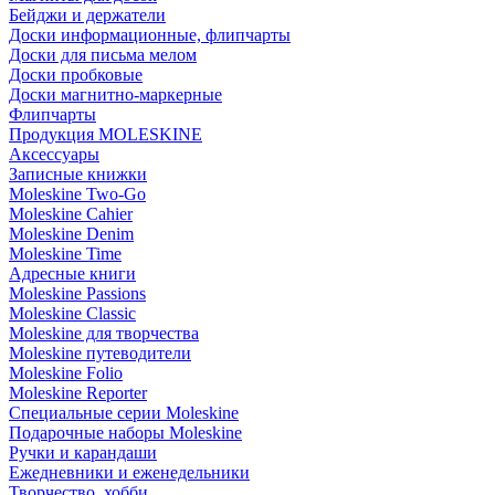
Бейджи и держатели
Доски информационные, флипчарты
Доски для письма мелом
Доски пробковые
Доски магнитно-маркерные
Флипчарты
Продукция MOLESKINE
Аксессуары
Записные книжки
Moleskine Two-Go
Moleskine Cahier
Moleskine Denim
Moleskine Time
Адресные книги
Moleskine Passions
Moleskine Classic
Moleskine для творчества
Moleskine путеводители
Moleskine Folio
Moleskine Reporter
Специальные серии Moleskine
Подарочные наборы Moleskine
Ручки и карандаши
Ежедневники и еженедельники
Творчество, хобби