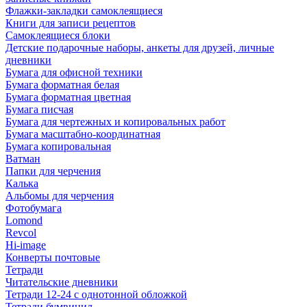
Флажки-закладки самоклеящиеся
Книги для записи рецептов
Самоклеящиеся блоки
Детские подарочные наборы, анкеты для друзей, личные
дневники
Бумага для офисной техники
Бумага форматная белая
Бумага форматная цветная
Бумага писчая
Бумага для чертежных и копировальных работ
Бумага масштабно-координатная
Бумага копировальная
Ватман
Папки для черчения
Калька
Альбомы для черчения
Фотобумага
Lomond
Revcol
Hi-image
Конверты почтовые
Тетради
Читательские дневники
Тетради 12-24 с однотонной обложкой
Тетради бумвинил