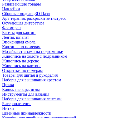
Развивающие товары
Наклейки
Сборные модели ,3D Пазл
Арт-терапия, раскраски-антистресс
Обучающая литература
Фоамиран
Багеты для картин
Ленты, шпагат
Эпоксидная смола
Картины по номерам
Мозайка стразами на подрамнике
Живопись на холсте с подрамником
Живопись на дереве
Живопись на картоне
Открытки по номерам
Товары для шитья и рукоделия
Наборы для вышивания крестом
Пряжа
Канва, пяльцы, иглы
Инструменты для вязания
Наборы для вышивания лентами
Бисероплетение
Нитки
Швейные принадлежности
Коробки для швейных принадлежностей