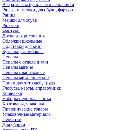
Веера, кассы букв, счетные палочки
Рюкзаки, мешки для обуви, фартуки
Ранцы
Мешки для обуви
Рюкзаки
Фартуки
Доски для рисования
Обложки школьные
Подставки для книг
Бутылки, ланчбоксы
Пеналы
Пеналы с отделениями
Пеналы мягкие
Пеналы пластиковые
Пеналы металлические
Папки для тетрадей, труда
Глобусы, карты, справочники
Кошельки
Наборы первоклассника
Хозтовары, упаковка
Гигиенические товары
Упаковочные материалы
Перчатки
Для уборки
Аксессуары к ПК