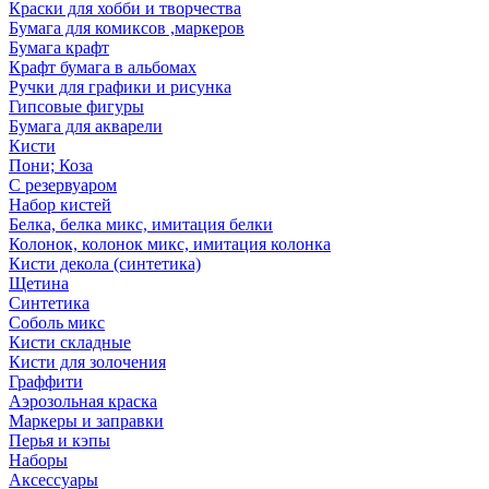
Краски для хобби и творчества
Бумага для комиксов ,маркеров
Бумага крафт
Крафт бумага в альбомах
Ручки для графики и рисунка
Гипсовые фигуры
Бумага для акварели
Кисти
Пони; Коза
С резервуаром
Набор кистей
Белка, белка микс, имитация белки
Колонок, колонок микс, имитация колонка
Кисти декола (синтетика)
Щетина
Синтетика
Соболь микс
Кисти складные
Кисти для золочения
Граффити
Аэрозольная краска
Маркеры и заправки
Перья и кэпы
Наборы
Аксессуары