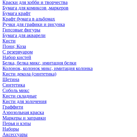
Краски для хобби и творчества
Бумага для комиксов ,маркеров
Бумага крафт
Крафт бумага в альбомах
Ручки для графики и рисунка
Гипсовые фигуры
Бумага для акварели
Кисти
Пони; Коза
С резервуаром
Набор кистей
Белка, белка микс, имитация белки
Колонок, колонок микс, имитация колонка
Кисти декола (синтетика)
Щетина
Синтетика
Соболь микс
Кисти складные
Кисти для золочения
Граффити
Аэрозольная краска
Маркеры и заправки
Перья и кэпы
Наборы
Аксессуары