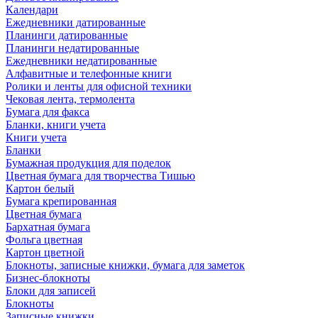
Календари
Ежедневники датированные
Планинги датированные
Планинги недатированные
Ежедневники недатированные
Алфавитные и телефонные книги
Ролики и ленты для офисной техники
Чековая лента, термолента
Бумага для факса
Бланки, книги учета
Книги учета
Бланки
Бумажная продукция для поделок
Цветная бумага для творчества Тишью
Картон белый
Бумага крепированная
Цветная бумага
Бархатная бумага
Фольга цветная
Картон цветной
Блокноты, записные книжки, бумага для заметок
Бизнес-блокноты
Блоки для записей
Блокноты
Записные книжки