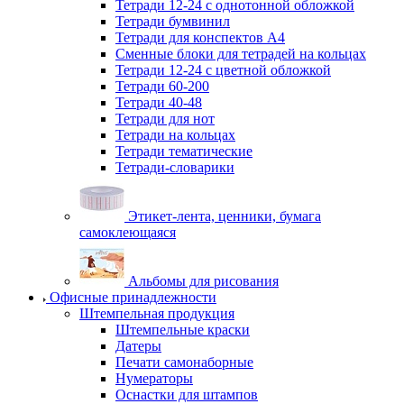
Тетради 12-24 с однотонной обложкой
Тетради бумвинил
Тетради для конспектов А4
Сменные блоки для тетрадей на кольцах
Тетради 12-24 с цветной обложкой
Тетради 60-200
Тетради 40-48
Тетради для нот
Тетради на кольцах
Тетради тематические
Тетради-словарики
Этикет-лента, ценники, бумага
самоклеющаяся
Альбомы для рисования
Офисные принадлежности
Штемпельная продукция
Штемпельные краски
Датеры
Печати самонаборные
Нумераторы
Оснастки для штампов