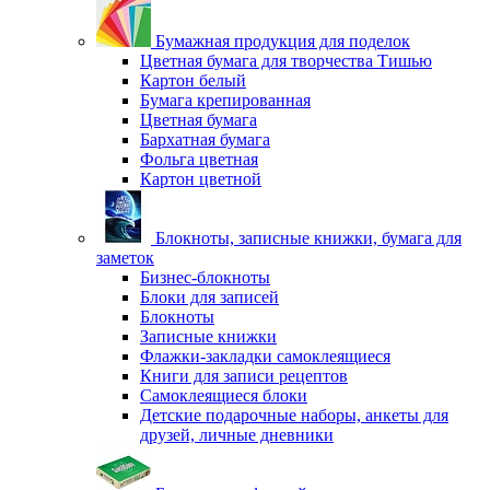
Бумажная продукция для поделок
Цветная бумага для творчества Тишью
Картон белый
Бумага крепированная
Цветная бумага
Бархатная бумага
Фольга цветная
Картон цветной
Блокноты, записные книжки, бумага для
заметок
Бизнес-блокноты
Блоки для записей
Блокноты
Записные книжки
Флажки-закладки самоклеящиеся
Книги для записи рецептов
Самоклеящиеся блоки
Детские подарочные наборы, анкеты для
друзей, личные дневники