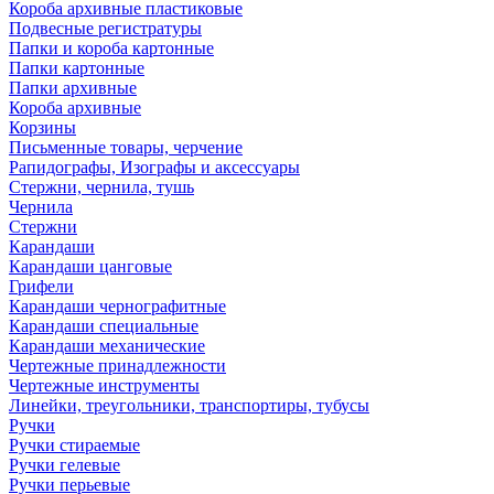
Короба архивные пластиковые
Подвесные регистратуры
Папки и короба картонные
Папки картонные
Папки архивные
Короба архивные
Корзины
Письменные товары, черчение
Рапидографы, Изографы и аксессуары
Стержни, чернила, тушь
Чернила
Стержни
Карандаши
Карандаши цанговые
Грифели
Карандаши чернографитные
Карандаши специальные
Карандаши механические
Чертежные принадлежности
Чертежные инструменты
Линейки, треугольники, транспортиры, тубусы
Ручки
Ручки стираемые
Ручки гелевые
Ручки перьевые