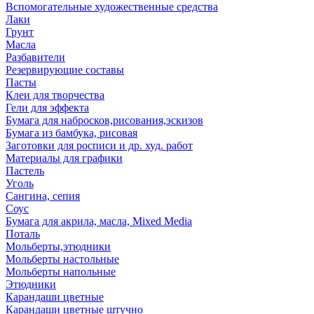
Вспомогательные художественные средства
Лаки
Грунт
Масла
Разбавители
Резервирующие составы
Пасты
Клеи для творчества
Гели для эффекта
Бумага для набросков,рисования,эскизов
Бумага из бамбука, рисовая
Заготовки для росписи и др. худ. работ
Материалы для графики
Пастель
Уголь
Сангина, сепия
Соус
Бумага для акрила, масла, Mixed Media
Поталь
Мольберты,этюдники
Мольберты настольные
Мольберты напольные
Этюдники
Карандаши цветные
Карандаши цветные штучно