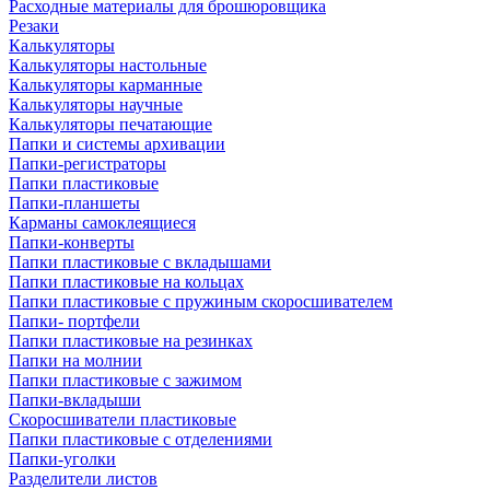
Расходные материалы для брошюровщика
Резаки
Калькуляторы
Калькуляторы настольные
Калькуляторы карманные
Калькуляторы научные
Калькуляторы печатающие
Папки и системы архивации
Папки-регистраторы
Папки пластиковые
Папки-планшеты
Карманы самоклеящиеся
Папки-конверты
Папки пластиковые с вкладышами
Папки пластиковые на кольцах
Папки пластиковые с пружиным скоросшивателем
Папки- портфели
Папки пластиковые на резинках
Папки на молнии
Папки пластиковые с зажимом
Папки-вкладыши
Скоросшиватели пластиковые
Папки пластиковые с отделениями
Папки-уголки
Разделители листов