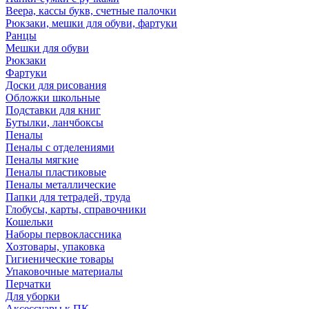
Веера, кассы букв, счетные палочки
Рюкзаки, мешки для обуви, фартуки
Ранцы
Мешки для обуви
Рюкзаки
Фартуки
Доски для рисования
Обложки школьные
Подставки для книг
Бутылки, ланчбоксы
Пеналы
Пеналы с отделениями
Пеналы мягкие
Пеналы пластиковые
Пеналы металлические
Папки для тетрадей, труда
Глобусы, карты, справочники
Кошельки
Наборы первоклассника
Хозтовары, упаковка
Гигиенические товары
Упаковочные материалы
Перчатки
Для уборки
Аксессуары к ПК