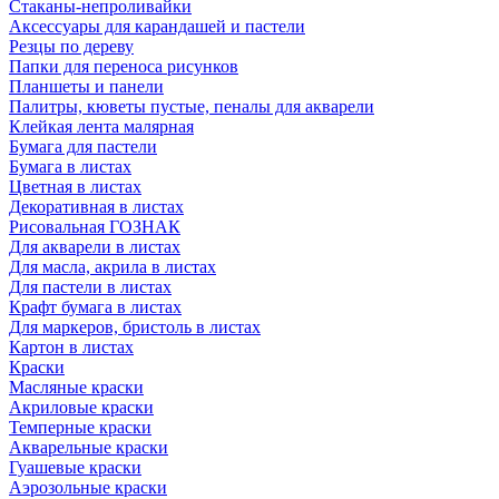
Стаканы-непроливайки
Аксессуары для карандашей и пастели
Резцы по дереву
Папки для переноса рисунков
Планшеты и панели
Палитры, кюветы пустые, пеналы для акварели
Клейкая лента малярная
Бумага для пастели
Бумага в листах
Цветная в листах
Декоративная в листах
Рисовальная ГОЗНАК
Для акварели в листах
Для масла, акрила в листах
Для пастели в листах
Крафт бумага в листах
Для маркеров, бристоль в листах
Картон в листах
Краски
Масляные краски
Акриловые краски
Темперные краски
Акварельные краски
Гуашевые краски
Аэрозольные краски