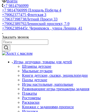
Войти
+7 9814766999
+7 9814766999
Площадь Победы 4
+79062377475
Флотская 3
+79637398738
Летний Проезд 33
+79062389792
Ленинский проспект, 7-9
+79062389445
г. Черняховск , улица Ленина, 41
Заказать звонок
Игры, игрушки, товары для детей
Штампы детские
Мыльные пузыри
Книги детские, сказки, энциклопедии
Пазлы детские
Игры настольные, напольные
Развивающие игры,тренажеры,задания
Плакаты
Ростомеры
Раскраски
Книжки с заданиями,прописи
Игрушки