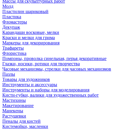
Массы для скульптурных работ
Молд
Пластилин шариковый
Пластика
Фломастеры
Декупаж
Карандаши восковые, мелки
Краски и мелки для грима
Маркеры для декорирования
Трафареты
Флористика
Помпоны, проволка синельная, перья декоративные
Глазки, носики, ротики для творчества
Часовые механизмы, стрелки для часовых механизмов
Пазлы
Товары для художников
Инструменты и аксессуары
Инструменты и наборы для моделирования
Кисти-губки, валики для художественных работ
Мастихины
Макетирование
Манекены
Растушевки
Пеналы для кистей
Кистемойки, масленки