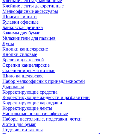
Клейкие ленты упаковочные
Клейкие ленты декоративные
Мелкоофисные аксессуары
Шпагаты и нити
Булавки офисные
Банковская резинка
Зажимы для бумаг
Увлажнители для пальцев
Лупы
Кнопки канцелярские
Кнопки силовые
Брелоки для ключей
Скрепки канцелярские
Скрепочницы магнитные
Шило канцелярское
Набор мелкоофисных принадлежностей
Дыроколы
Корректирующие средства
Корректирующие жидкости и разбавители
Корректирующие карандаши
Корректирующие ленты
Настольные покрытия офисные
Наборы настольные, подставки, лотки
Лотки для бумаг
Подставки-стаканы