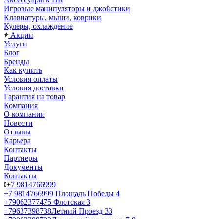
Игровые манипуляторы и джойстики
Клавиатуры, мыши, коврики
Кулеры, охлаждение
Акции
Услуги
Блог
Бренды
Как купить
Условия оплаты
Условия доставки
Гарантия на товар
Компания
О компании
Новости
Отзывы
Карьера
Контакты
Партнеры
Документы
Контакты
+7 9814766999
+7 9814766999
Площадь Победы 4
+79062377475
Флотская 3
+79637398738
Летний Проезд 33