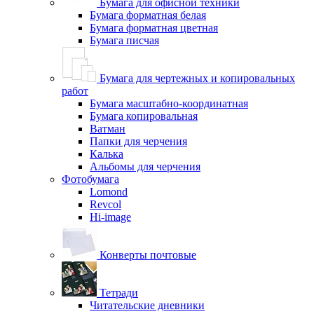
Бумага для офисной техники
Бумага форматная белая
Бумага форматная цветная
Бумага писчая
Бумага для чертежных и копировальных
работ
Бумага масштабно-координатная
Бумага копировальная
Ватман
Папки для черчения
Калька
Альбомы для черчения
Фотобумага
Lomond
Revcol
Hi-image
Конверты почтовые
Тетради
Читательские дневники