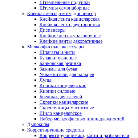
Штемпельные подушки
Штампы самонаборные
Клейкая лента, скотч, диспенсер
Клейкая лента канцелярская
Клейкая лента двусторонняя
Диспенсеры
Клейкие ленты упаковочные
Клейкие ленты декоративные
Мелкоофисные аксессуары
Шпагаты и нити
Булавки офисные
Банковская резинка
Зажимы для бумаг
Увлажнители для пальцев
Лупы
Кнопки канцелярские
Кнопки силовые
Брелоки для ключей
Скрепки канцелярские
Скрепочницы магнитные
Шило канцелярское
Набор мелкоофисных принадлежностей
Дыроколы
Корректирующие средства
Корректирующие жидкости и разбавители