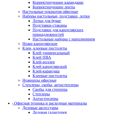
Корректирующие карандаши
Корректирующие ленты
Настольные покрытия офисные
Наборы настольные, подставки, лотки
Лотки для бумаг
Подставки-стаканы
Подставки для канцелярских
принадлежностей
Настольные наборы с наполнением
Ножи канцелярские
Клеи, клеевые пистолеты
Клей универсальный
Клей ПВА
Клей-роллер
Клей канцелярский
Клей-карандаш
Клеевые пистолеты
Ножницы офисные
Степлеры, скобы, антистеплеры
Скобы для степпера
Степлеры
Антистеплеры
Офисная техника и расходные материалы
Деловые аксессуары
Деловая галантерея