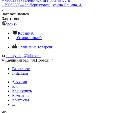
+79062389792
Ленинский проспект, 7-9
+79062389445
г. Черняховск , улица Ленина, 41
Заказать звонок
Задать вопрос
Войти
Корзина
0
Отложенные
0
Сравнение товаров
0
andrey_lep@inbox.ru
Калининград, пл.Победы, 4
Вконтакте
Instagram
Акции
Блог
Как купить
Компания
Контакты
...