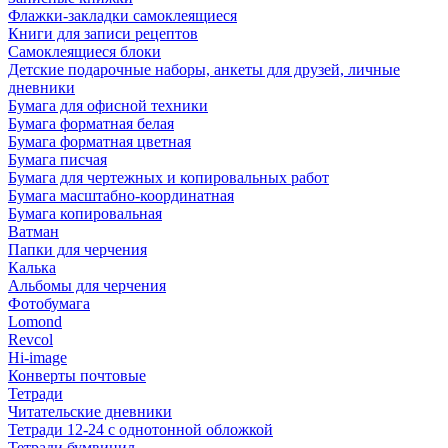
Флажки-закладки самоклеящиеся
Книги для записи рецептов
Самоклеящиеся блоки
Детские подарочные наборы, анкеты для друзей, личные
дневники
Бумага для офисной техники
Бумага форматная белая
Бумага форматная цветная
Бумага писчая
Бумага для чертежных и копировальных работ
Бумага масштабно-координатная
Бумага копировальная
Ватман
Папки для черчения
Калька
Альбомы для черчения
Фотобумага
Lomond
Revcol
Hi-image
Конверты почтовые
Тетради
Читательские дневники
Тетради 12-24 с однотонной обложкой
Тетради бумвинил