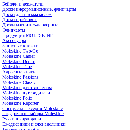
Бейджи и держатели
Доски информационные, флипчарты
Доски для письма мелом
Доски пробковые
Доски магнитно-маркерные
Флипчарты
Продукция MOLESKINE
Аксессуары
Записные книжки
Moleskine Two-Go
Moleskine Cahier
Moleskine Denim
Moleskine Time
Адресные книги
Moleskine Passions
Moleskine Classic
Moleskine для творчества
Moleskine путеводители
Moleskine Folio
Moleskine Reporter
Специальные серии Moleskine
Подарочные наборы Moleskine
Ручки и карандаши
Ежедневники и еженедельники
Творчество, хобби