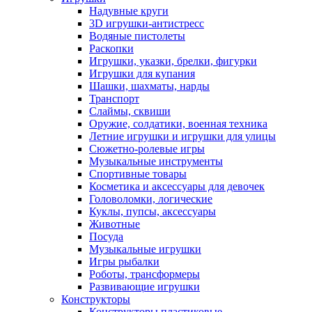
Надувные круги
3D игрушки-антистресс
Водяные пистолеты
Раскопки
Игрушки, указки, брелки, фигурки
Игрушки для купания
Шашки, шахматы, нарды
Транспорт
Слаймы, сквиши
Оружие, солдатики, военная техника
Летние игрушки и игрушки для улицы
Сюжетно-ролевые игры
Музыкальные инструменты
Спортивные товары
Косметика и аксессуары для девочек
Головоломки, логические
Куклы, пупсы, аксессуары
Животные
Посуда
Музыкальные игрушки
Игры рыбалки
Роботы, трансформеры
Развивающие игрушки
Конструкторы
Конструкторы пластиковые