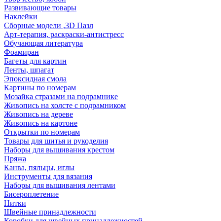
Развивающие товары
Наклейки
Сборные модели ,3D Пазл
Арт-терапия, раскраски-антистресс
Обучающая литература
Фоамиран
Багеты для картин
Ленты, шпагат
Эпоксидная смола
Картины по номерам
Мозайка стразами на подрамнике
Живопись на холсте с подрамником
Живопись на дереве
Живопись на картоне
Открытки по номерам
Товары для шитья и рукоделия
Наборы для вышивания крестом
Пряжа
Канва, пяльцы, иглы
Инструменты для вязания
Наборы для вышивания лентами
Бисероплетение
Нитки
Швейные принадлежности
Коробки для швейных принадлежностей