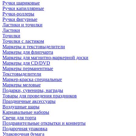
Ручки шариковые
Ручки капиллярные
Ручки-роллеры
Ручки фигурные
Ластики и точилки
Ластики
Точилки
Точилки с ластиком
Маркеры и текстовыделители
Маркеры для флипчарта
Маркеры для магнитно-маркерной доски
Маркеры для CD/DVD
Маркеры перманентные
Текстовыделители
Маркер-краска специальные
Маркеры меловые
Подарки, сувениры, награды
Товары для проведения праздников
Праздничные аксессуары
Воздушные шары
Карнавальные наборы
Свечи для торта
Поздравительные открытки и конверты
Подарочная упаковка
Упаковочная бумага