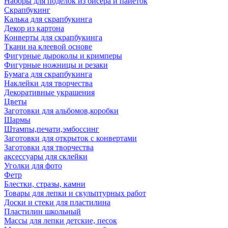
Наборы для поделок из бисера и пайеток
Скрапбукинг
Калька для скрапбукинга
Декор из картона
Конверты для скрапбукинга
Ткани на клеевой основе
Фигурные дыроколы и кримперы
Фигурные ножницы и резаки
Бумага для скрапбукинга
Наклейки для творчества
Декоративные украшения
Цветы
Заготовки для альбомов,коробки
Шармы
Штампы,печати,эмбоссинг
Заготовки для открыток с конвертами
Заготовки для творчества
аксессуары для склейки
Уголки для фото
Фетр
Блестки, стразы, камни
Товары для лепки и скульптурных работ
Доски и стеки для пластилина
Пластилин школьный
Массы для лепки детские, песок