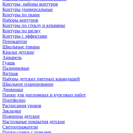
Контуры, наборы контуров
Контуры универсальные
Контуры по ткани
Наборы контуров
Контуры по стеклу и керамике
Контуры по шелку
Контуры с эффектами
Пенокартон
Школьные товары
Краски детские
Акварель
Гуашь
Пальчиковые
Витраж
Наборы детских цветных карандашей
Школьное планирование
Дневники
Папки для дипломных и курсовых работ
Портфолио
Расписания уроков
Закладки
Ножницы детские
Настольные покрытия детские
Светоотражатели
Папки-сумки с ручками