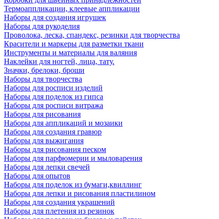
Термоаппликации, клеевые аппликации
Наборы для создания игрушек
Наборы для рукоделия
Проволока, леска, спандекс, резинки для творчества
Красители и маркеры для разметки ткани
Инструменты и материалы для валяния
Наклейки для ногтей, лица, тату.
Значки, брелоки, броши
Наборы для творчества
Наборы для росписи изделий
Наборы для поделок из гипса
Наборы для росписи витража
Наборы для рисования
Наборы для аппликаций и мозаики
Наборы для создания гравюр
Наборы для выжигания
Наборы для рисования песком
Наборы для парфюмерии и мыловарения
Наборы для лепки свечей
Наборы для опытов
Наборы для поделок из бумаги,квиллинг
Наборы для лепки и рисования пластилином
Наборы для создания украшений
Наборы для плетения из резинок