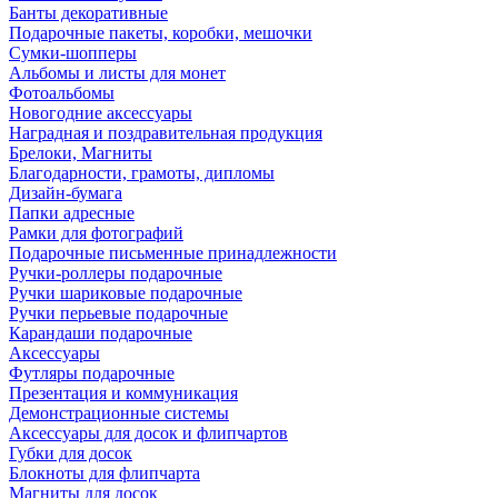
Банты декоративные
Подарочные пакеты, коробки, мешочки
Сумки-шопперы
Альбомы и листы для монет
Фотоальбомы
Новогодние аксессуары
Наградная и поздравительная продукция
Брелоки, Магниты
Благодарности, грамоты, дипломы
Дизайн-бумага
Папки адресные
Рамки для фотографий
Подарочные письменные принадлежности
Ручки-роллеры подарочные
Ручки шариковые подарочные
Ручки перьевые подарочные
Карандаши подарочные
Аксессуары
Футляры подарочные
Презентация и коммуникация
Демонстрационные системы
Аксессуары для досок и флипчартов
Губки для досок
Блокноты для флипчарта
Магниты для досок