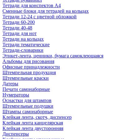
Тетради для конспектов А4
Сменные блоки для тетрадей на кольцах
Тетради 12-24 с цветной обложкой
Тетради 60-200
Тетради 40-48
Тетради для нот
Тетради на кольцах
Тетради тематические
Тетради-словарики
Этикет-лента, ценники, бумага самоклеющаяся
Альбомы для рисования
Офисные принадлежности
Штемпельная продукция
Штемпельные краски
Датеры
Печати самонаборные
Нумераторы
Оснастки для штампов
Штемпельные подушки
Штампы самонаборные
Клейкая лента, скотч, диспенсер
Клейкая лента канцелярская
Клейкая лента двусторонняя
Диспенсеры