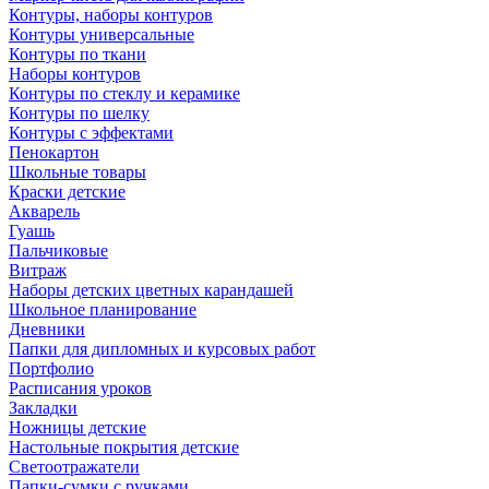
Контуры, наборы контуров
Контуры универсальные
Контуры по ткани
Наборы контуров
Контуры по стеклу и керамике
Контуры по шелку
Контуры с эффектами
Пенокартон
Школьные товары
Краски детские
Акварель
Гуашь
Пальчиковые
Витраж
Наборы детских цветных карандашей
Школьное планирование
Дневники
Папки для дипломных и курсовых работ
Портфолио
Расписания уроков
Закладки
Ножницы детские
Настольные покрытия детские
Светоотражатели
Папки-сумки с ручками