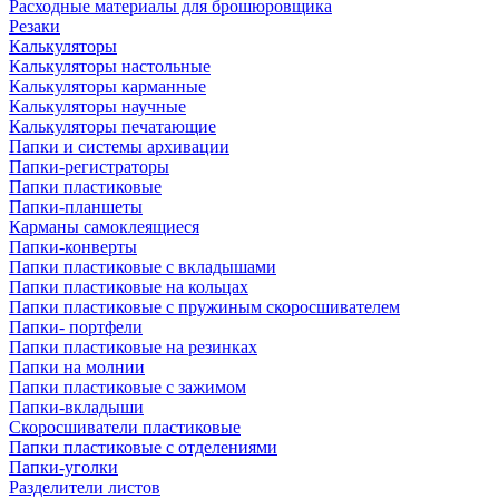
Расходные материалы для брошюровщика
Резаки
Калькуляторы
Калькуляторы настольные
Калькуляторы карманные
Калькуляторы научные
Калькуляторы печатающие
Папки и системы архивации
Папки-регистраторы
Папки пластиковые
Папки-планшеты
Карманы самоклеящиеся
Папки-конверты
Папки пластиковые с вкладышами
Папки пластиковые на кольцах
Папки пластиковые с пружиным скоросшивателем
Папки- портфели
Папки пластиковые на резинках
Папки на молнии
Папки пластиковые с зажимом
Папки-вкладыши
Скоросшиватели пластиковые
Папки пластиковые с отделениями
Папки-уголки
Разделители листов