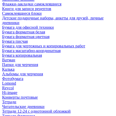
Флажки-закладки самоклеящиеся
Книги для записи рецептов
Самоклеящиеся блоки
Детские подарочные наборы, анкеты для друзей, личные
дневники
Бумага для офисной техники
Бумага форматная белая
Бумага форматная цветная
Бумага писчая
Бумага для чертежных и копировальных работ
Бумага масштабно-координатная
Бумага копировальная
Ватман
Папки для черчения
Калька
Альбомы для черчения
Фотобумага
Lomond
Revcol
Hi-image
Конверты почтовые
Тетради
Читательские дневники
Тетради 12-24 с однотонной обложкой
Тетради бумвинил