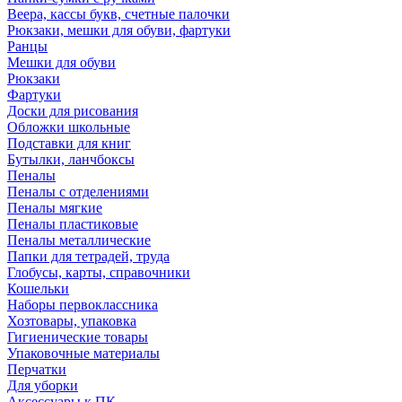
Веера, кассы букв, счетные палочки
Рюкзаки, мешки для обуви, фартуки
Ранцы
Мешки для обуви
Рюкзаки
Фартуки
Доски для рисования
Обложки школьные
Подставки для книг
Бутылки, ланчбоксы
Пеналы
Пеналы с отделениями
Пеналы мягкие
Пеналы пластиковые
Пеналы металлические
Папки для тетрадей, труда
Глобусы, карты, справочники
Кошельки
Наборы первоклассника
Хозтовары, упаковка
Гигиенические товары
Упаковочные материалы
Перчатки
Для уборки
Аксессуары к ПК