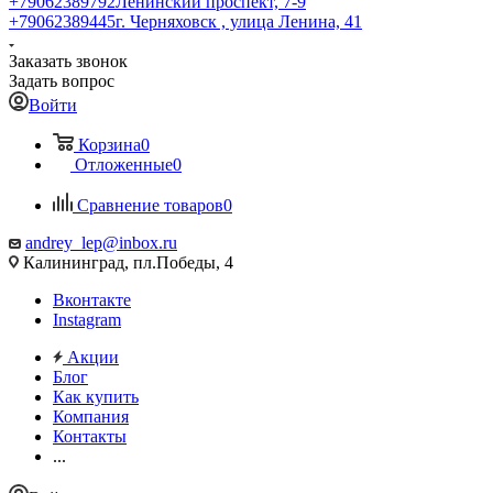
+79062389792
Ленинский проспект, 7-9
+79062389445
г. Черняховск , улица Ленина, 41
Заказать звонок
Задать вопрос
Войти
Корзина
0
Отложенные
0
Сравнение товаров
0
andrey_lep@inbox.ru
Калининград, пл.Победы, 4
Вконтакте
Instagram
Акции
Блог
Как купить
Компания
Контакты
...