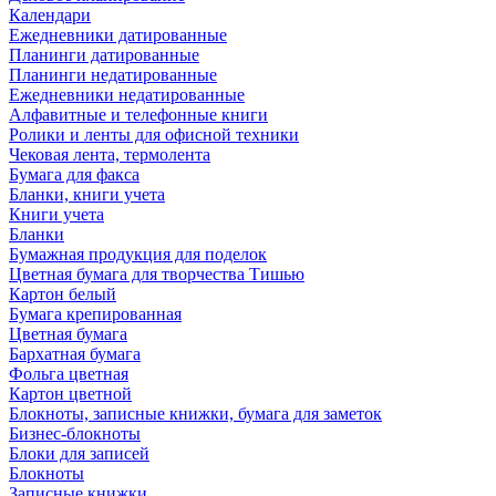
Календари
Ежедневники датированные
Планинги датированные
Планинги недатированные
Ежедневники недатированные
Алфавитные и телефонные книги
Ролики и ленты для офисной техники
Чековая лента, термолента
Бумага для факса
Бланки, книги учета
Книги учета
Бланки
Бумажная продукция для поделок
Цветная бумага для творчества Тишью
Картон белый
Бумага крепированная
Цветная бумага
Бархатная бумага
Фольга цветная
Картон цветной
Блокноты, записные книжки, бумага для заметок
Бизнес-блокноты
Блоки для записей
Блокноты
Записные книжки