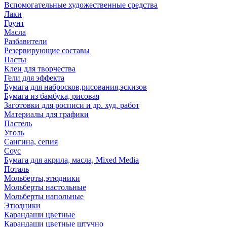
Вспомогательные художественные средства
Лаки
Грунт
Масла
Разбавители
Резервирующие составы
Пасты
Клеи для творчества
Гели для эффекта
Бумага для набросков,рисования,эскизов
Бумага из бамбука, рисовая
Заготовки для росписи и др. худ. работ
Материалы для графики
Пастель
Уголь
Сангина, сепия
Соус
Бумага для акрила, масла, Mixed Media
Поталь
Мольберты,этюдники
Мольберты настольные
Мольберты напольные
Этюдники
Карандаши цветные
Карандаши цветные штучно