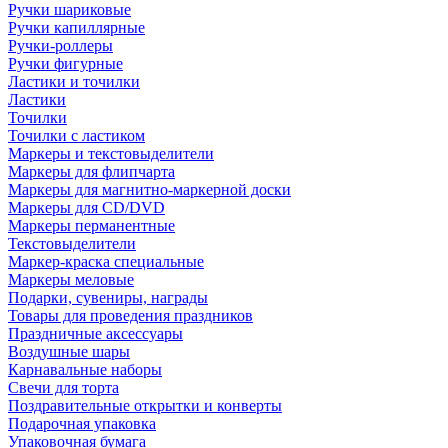
Ручки шариковые
Ручки капиллярные
Ручки-роллеры
Ручки фигурные
Ластики и точилки
Ластики
Точилки
Точилки с ластиком
Маркеры и текстовыделители
Маркеры для флипчарта
Маркеры для магнитно-маркерной доски
Маркеры для CD/DVD
Маркеры перманентные
Текстовыделители
Маркер-краска специальные
Маркеры меловые
Подарки, сувениры, награды
Товары для проведения праздников
Праздничные аксессуары
Воздушные шары
Карнавальные наборы
Свечи для торта
Поздравительные открытки и конверты
Подарочная упаковка
Упаковочная бумага