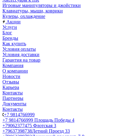
Игровые манипуляторы и джойстики
Клавиатуры, мыши, коврики
Кулеры, охлаждение
Акции
Услуги
Блог
Бренды
Как купить
Условия оплаты
Условия доставки
Гарантия на товар
Компания
О компании
Новости
Отзывы
Карьера
Контакты
Партнеры
Документы
Контакты
+7 9814766999
+7 9814766999
Площадь Победы 4
+79062377475
Флотская 3
+79637398738
Летний Проезд 33