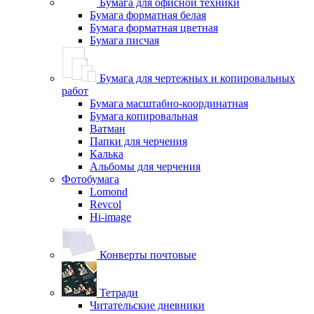
Бумага для офисной техники
Бумага форматная белая
Бумага форматная цветная
Бумага писчая
Бумага для чертежных и копировальных
работ
Бумага масштабно-координатная
Бумага копировальная
Ватман
Папки для черчения
Калька
Альбомы для черчения
Фотобумага
Lomond
Revcol
Hi-image
Конверты почтовые
Тетради
Читательские дневники