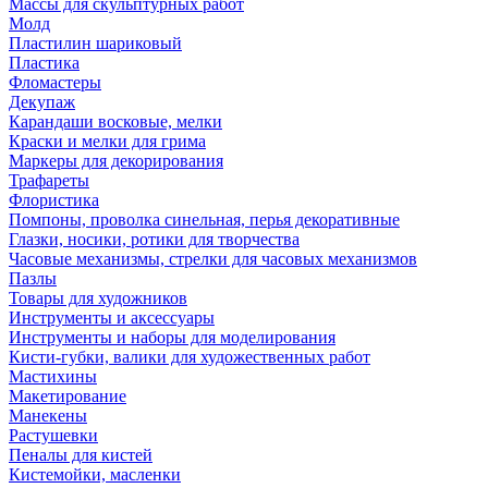
Массы для скульптурных работ
Молд
Пластилин шариковый
Пластика
Фломастеры
Декупаж
Карандаши восковые, мелки
Краски и мелки для грима
Маркеры для декорирования
Трафареты
Флористика
Помпоны, проволка синельная, перья декоративные
Глазки, носики, ротики для творчества
Часовые механизмы, стрелки для часовых механизмов
Пазлы
Товары для художников
Инструменты и аксессуары
Инструменты и наборы для моделирования
Кисти-губки, валики для художественных работ
Мастихины
Макетирование
Манекены
Растушевки
Пеналы для кистей
Кистемойки, масленки