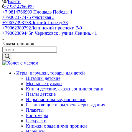
Войти
+7 9814766999
+7 9814766999
Площадь Победы 4
+79062377475
Флотская 3
+79637398738
Летний Проезд 33
+79062389792
Ленинский проспект, 7-9
+79062389445
г. Черняховск , улица Ленина, 41
Заказать звонок
Игры, игрушки, товары для детей
Штампы детские
Мыльные пузыри
Книги детские, сказки, энциклопедии
Пазлы детские
Игры настольные, напольные
Развивающие игры,тренажеры,задания
Плакаты
Ростомеры
Раскраски
Книжки с заданиями,прописи
Игрушки