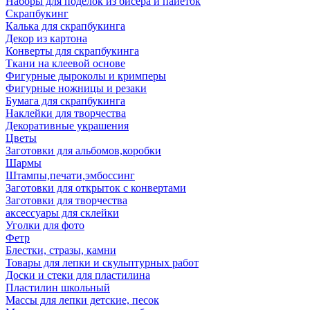
Наборы для поделок из бисера и пайеток
Скрапбукинг
Калька для скрапбукинга
Декор из картона
Конверты для скрапбукинга
Ткани на клеевой основе
Фигурные дыроколы и кримперы
Фигурные ножницы и резаки
Бумага для скрапбукинга
Наклейки для творчества
Декоративные украшения
Цветы
Заготовки для альбомов,коробки
Шармы
Штампы,печати,эмбоссинг
Заготовки для открыток с конвертами
Заготовки для творчества
аксессуары для склейки
Уголки для фото
Фетр
Блестки, стразы, камни
Товары для лепки и скульптурных работ
Доски и стеки для пластилина
Пластилин школьный
Массы для лепки детские, песок