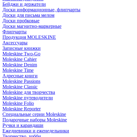
Бейджи и держатели
Доски информационные, флипчарты
Доски для письма мелом
Доски пробковые
Доски магнитно-маркерные
Флипчарты
Продукция MOLESKINE
Аксессуары
Записные книжки
Moleskine Two-Go
Moleskine Cahier
Moleskine Denim
Moleskine Time
Адресные книги
Moleskine Passions
Moleskine Classic
Moleskine для творчества
Moleskine путеводители
Moleskine Folio
Moleskine Reporter
Специальные серии Moleskine
Подарочные наборы Moleskine
Ручки и карандаши
Ежедневники и еженедельники
Творчество, хобби