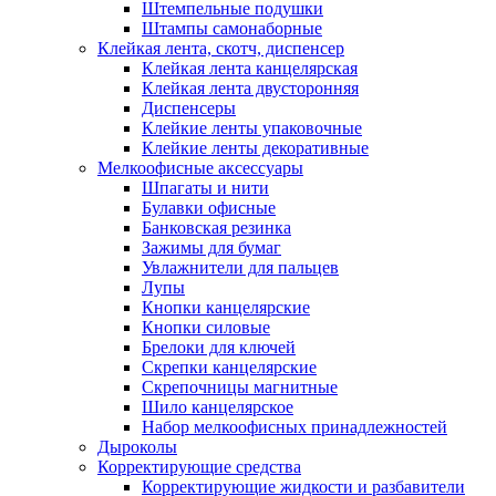
Штемпельные подушки
Штампы самонаборные
Клейкая лента, скотч, диспенсер
Клейкая лента канцелярская
Клейкая лента двусторонняя
Диспенсеры
Клейкие ленты упаковочные
Клейкие ленты декоративные
Мелкоофисные аксессуары
Шпагаты и нити
Булавки офисные
Банковская резинка
Зажимы для бумаг
Увлажнители для пальцев
Лупы
Кнопки канцелярские
Кнопки силовые
Брелоки для ключей
Скрепки канцелярские
Скрепочницы магнитные
Шило канцелярское
Набор мелкоофисных принадлежностей
Дыроколы
Корректирующие средства
Корректирующие жидкости и разбавители