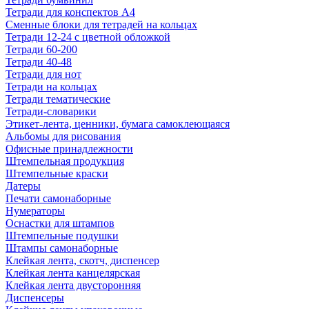
Тетради для конспектов А4
Сменные блоки для тетрадей на кольцах
Тетради 12-24 с цветной обложкой
Тетради 60-200
Тетради 40-48
Тетради для нот
Тетради на кольцах
Тетради тематические
Тетради-словарики
Этикет-лента, ценники, бумага самоклеющаяся
Альбомы для рисования
Офисные принадлежности
Штемпельная продукция
Штемпельные краски
Датеры
Печати самонаборные
Нумераторы
Оснастки для штампов
Штемпельные подушки
Штампы самонаборные
Клейкая лента, скотч, диспенсер
Клейкая лента канцелярская
Клейкая лента двусторонняя
Диспенсеры