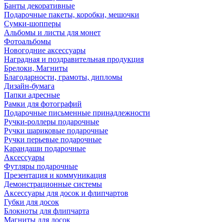
Банты декоративные
Подарочные пакеты, коробки, мешочки
Сумки-шопперы
Альбомы и листы для монет
Фотоальбомы
Новогодние аксессуары
Наградная и поздравительная продукция
Брелоки, Магниты
Благодарности, грамоты, дипломы
Дизайн-бумага
Папки адресные
Рамки для фотографий
Подарочные письменные принадлежности
Ручки-роллеры подарочные
Ручки шариковые подарочные
Ручки перьевые подарочные
Карандаши подарочные
Аксессуары
Футляры подарочные
Презентация и коммуникация
Демонстрационные системы
Аксессуары для досок и флипчартов
Губки для досок
Блокноты для флипчарта
Магниты для досок