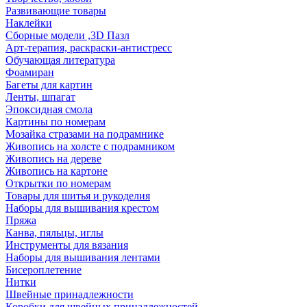
Развивающие товары
Наклейки
Сборные модели ,3D Пазл
Арт-терапия, раскраски-антистресс
Обучающая литература
Фоамиран
Багеты для картин
Ленты, шпагат
Эпоксидная смола
Картины по номерам
Мозайка стразами на подрамнике
Живопись на холсте с подрамником
Живопись на дереве
Живопись на картоне
Открытки по номерам
Товары для шитья и рукоделия
Наборы для вышивания крестом
Пряжа
Канва, пяльцы, иглы
Инструменты для вязания
Наборы для вышивания лентами
Бисероплетение
Нитки
Швейные принадлежности
Коробки для швейных принадлежностей