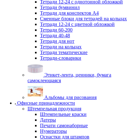
Тетради 12-24 с однотонной обложкой
Тетради бумвинил
Тетради для конспектов А4
Сменные блоки для тетрадей на кольцах
Тетради 12-24 с цветной обложкой
Тетради 60-200
Тетради 40-48
Тетради для нот
Тетради на кольцах
Тетради тематические
Тетради-словарики
Этикет-лента, ценники, бумага
самоклеющаяся
Альбомы для рисования
Офисные принадлежности
Штемпельная продукция
Штемпельные краски
Датеры
Печати самонаборные
Нумераторы
Оснастки для штампов