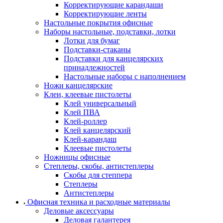
Корректирующие карандаши
Корректирующие ленты
Настольные покрытия офисные
Наборы настольные, подставки, лотки
Лотки для бумаг
Подставки-стаканы
Подставки для канцелярских
принадлежностей
Настольные наборы с наполнением
Ножи канцелярские
Клеи, клеевые пистолеты
Клей универсальный
Клей ПВА
Клей-роллер
Клей канцелярский
Клей-карандаш
Клеевые пистолеты
Ножницы офисные
Степлеры, скобы, антистеплеры
Скобы для степпера
Степлеры
Антистеплеры
Офисная техника и расходные материалы
Деловые аксессуары
Деловая галантерея