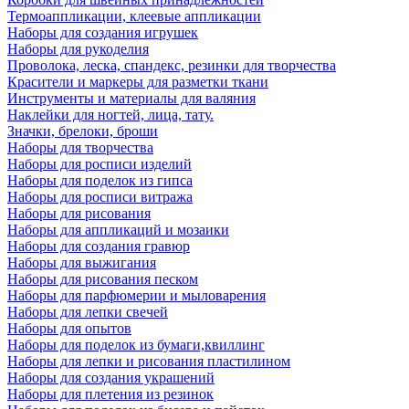
Термоаппликации, клеевые аппликации
Наборы для создания игрушек
Наборы для рукоделия
Проволока, леска, спандекс, резинки для творчества
Красители и маркеры для разметки ткани
Инструменты и материалы для валяния
Наклейки для ногтей, лица, тату.
Значки, брелоки, броши
Наборы для творчества
Наборы для росписи изделий
Наборы для поделок из гипса
Наборы для росписи витража
Наборы для рисования
Наборы для аппликаций и мозаики
Наборы для создания гравюр
Наборы для выжигания
Наборы для рисования песком
Наборы для парфюмерии и мыловарения
Наборы для лепки свечей
Наборы для опытов
Наборы для поделок из бумаги,квиллинг
Наборы для лепки и рисования пластилином
Наборы для создания украшений
Наборы для плетения из резинок