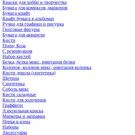
Краски для хобби и творчества
Бумага для комиксов ,маркеров
Бумага крафт
Крафт бумага в альбомах
Ручки для графики и рисунка
Гипсовые фигуры
Бумага для акварели
Кисти
Пони; Коза
С резервуаром
Набор кистей
Белка, белка микс, имитация белки
Колонок, колонок микс, имитация колонка
Кисти декола (синтетика)
Щетина
Синтетика
Соболь микс
Кисти складные
Кисти для золочения
Граффити
Аэрозольная краска
Маркеры и заправки
Перья и кэпы
Наборы
Аксессуары