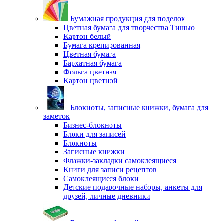
Бумажная продукция для поделок
Цветная бумага для творчества Тишью
Картон белый
Бумага крепированная
Цветная бумага
Бархатная бумага
Фольга цветная
Картон цветной
Блокноты, записные книжки, бумага для
заметок
Бизнес-блокноты
Блоки для записей
Блокноты
Записные книжки
Флажки-закладки самоклеящиеся
Книги для записи рецептов
Самоклеящиеся блоки
Детские подарочные наборы, анкеты для
друзей, личные дневники