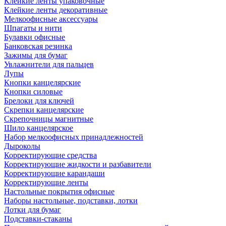
Клейкие ленты упаковочные
Клейкие ленты декоративные
Мелкоофисные аксессуары
Шпагаты и нити
Булавки офисные
Банковская резинка
Зажимы для бумаг
Увлажнители для пальцев
Лупы
Кнопки канцелярские
Кнопки силовые
Брелоки для ключей
Скрепки канцелярские
Скрепочницы магнитные
Шило канцелярское
Набор мелкоофисных принадлежностей
Дыроколы
Корректирующие средства
Корректирующие жидкости и разбавители
Корректирующие карандаши
Корректирующие ленты
Настольные покрытия офисные
Наборы настольные, подставки, лотки
Лотки для бумаг
Подставки-стаканы