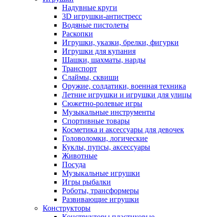
Надувные круги
3D игрушки-антистресс
Водяные пистолеты
Раскопки
Игрушки, указки, брелки, фигурки
Игрушки для купания
Шашки, шахматы, нарды
Транспорт
Слаймы, сквиши
Оружие, солдатики, военная техника
Летние игрушки и игрушки для улицы
Сюжетно-ролевые игры
Музыкальные инструменты
Спортивные товары
Косметика и аксессуары для девочек
Головоломки, логические
Куклы, пупсы, аксессуары
Животные
Посуда
Музыкальные игрушки
Игры рыбалки
Роботы, трансформеры
Развивающие игрушки
Конструкторы
Конструкторы пластиковые