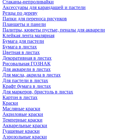
Стаканы-непроливайки
Аксессуары для карандашей и пастели
Резцы по дереву
Папки для переноса рисунков
Планшеты и панели
Палитры, кюветы пустые, пеналы для акварели
Клейкая лента малярная
Бумага для пастели
Бумага в листах
Цветная в листах
Декоративная в листах
Рисовальная ГОЗНАК
Для акварели в листах
Для масла, акрила в листах
Для пастели в листах
Крафт бумага в листах
Для маркеров, бристоль в листах
Картон в листах
Краски
Масляные краски
Акриловые краски
Темперные краски
Акварельные краски
Гуашевые краски
Аэрозольные краски