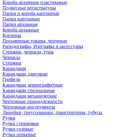
Короба архивные пластиковые
Подвесные регистратуры
Папки и короба картонные
Папки картонные
Папки архивные
Короба архивные
Корзины
Письменные товары, черчение
Рапидографы, Изографы и аксессуары
Стержни, чернила, тушь
Чернила
Стержни
Карандаши
Карандаши цанговые
Грифели
Карандаши чернографитные
Карандаши специальные
Карандаши механические
Чертежные принадлежности
Чертежные инструменты
Линейки, треугольники, транспортиры, тубусы
Ручки
Ручки стираемые
Ручки гелевые
Ручки перьевые