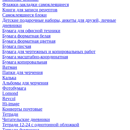
Флажки-закладки самоклеящиеся
Книги для записи рецептов
Самоклеящиеся блоки
Детские подарочные наборы, анкеты для друзей, личные
дневники
Бумага для офисной техники
Бумага форматная белая
Бумага форматная цветная
Бумага писчая
Бумага для чертежных и копировальных работ
Бумага масштабно-координатная
Бумага копировальная
Ватман
Папки для черчения
Калька
Альбомы для черчения
Фотобумага
Lomond
Revcol
Hi-image
Конверты почтовые
Тетради
Читательские дневники
Тетради 12-24 с однотонной обложкой
Тетради бумвинил