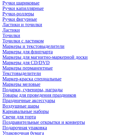
Ручки шариковые
Ручки капиллярные
Ручки-роллеры
Ручки фигурные
Ластики и точилки
Ластики
Точилки
Точилки с ластиком
Маркеры и текстовыделители
Маркеры для флипчарта
Маркеры для магнитно-маркерной доски
Маркеры для CD/DVD
Маркеры перманентные
Текстовыделители
Маркер-краска специальные
Маркеры меловые
Подарки, сувениры, награды
Товары для проведения праздников
Праздничные аксессуары
Воздушные шары
Карнавальные наборы
Свечи для торта
Поздравительные открытки и конверты
Подарочная упаковка
Упаковочная бумага