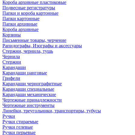
Короба архивные пластиковые
Подвесные регистратуры
Папки и короба картонные
Папки картонные
Папки архивные
Короба архивные
Корзины
Письменные товары, черчение
Рапидографы, Изографы и аксессуары
Стержни, чернила, тушь
Чернила
Стержни
Карандаши
Карандаши цанговые
Грифели
Карандаши чернографитные
Карандаши специальные
Карандаши механические
Чертежные принадлежности
Чертежные инструменты
Линейки, треугольники, транспортиры, тубусы
Ручки
Ручки стираемые
Ручки гелевые
Ручки перьевые