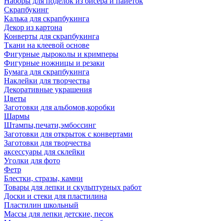
Наборы для поделок из бисера и пайеток
Скрапбукинг
Калька для скрапбукинга
Декор из картона
Конверты для скрапбукинга
Ткани на клеевой основе
Фигурные дыроколы и кримперы
Фигурные ножницы и резаки
Бумага для скрапбукинга
Наклейки для творчества
Декоративные украшения
Цветы
Заготовки для альбомов,коробки
Шармы
Штампы,печати,эмбоссинг
Заготовки для открыток с конвертами
Заготовки для творчества
аксессуары для склейки
Уголки для фото
Фетр
Блестки, стразы, камни
Товары для лепки и скульптурных работ
Доски и стеки для пластилина
Пластилин школьный
Массы для лепки детские, песок