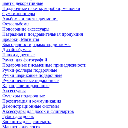
Банты декоративные
Подарочные пакеты, коробки, мешочки
Сумки-шопперы
Альбомы и листы для монет
Фотоальбомы
Новогодние аксессуары
Наградная и поздравительная продукция
Брелоки, Магниты
Благодарности, грамоты, дипломы
Дизайн-бумага
Папки адресные
Рамки для фотографий
Подарочные письменные принадлежности
Ручки-роллеры подарочные
Ручки шариковые подарочные
Ручки перьевые подарочные
Карандаши подарочные
Аксессуары
Футляры подарочные
Презентация и коммуникация
Демонстрационные системы
Аксессуары для досок и флипчартов
Губки для досок
Блокноты для флипчарта
Магниты для досок