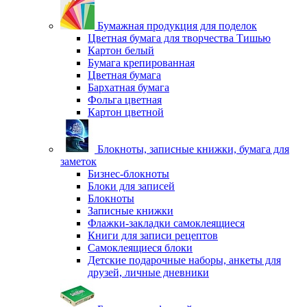
Бумажная продукция для поделок
Цветная бумага для творчества Тишью
Картон белый
Бумага крепированная
Цветная бумага
Бархатная бумага
Фольга цветная
Картон цветной
Блокноты, записные книжки, бумага для
заметок
Бизнес-блокноты
Блоки для записей
Блокноты
Записные книжки
Флажки-закладки самоклеящиеся
Книги для записи рецептов
Самоклеящиеся блоки
Детские подарочные наборы, анкеты для
друзей, личные дневники