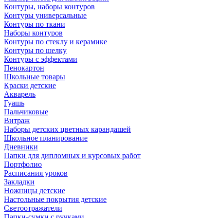
Контуры, наборы контуров
Контуры универсальные
Контуры по ткани
Наборы контуров
Контуры по стеклу и керамике
Контуры по шелку
Контуры с эффектами
Пенокартон
Школьные товары
Краски детские
Акварель
Гуашь
Пальчиковые
Витраж
Наборы детских цветных карандашей
Школьное планирование
Дневники
Папки для дипломных и курсовых работ
Портфолио
Расписания уроков
Закладки
Ножницы детские
Настольные покрытия детские
Светоотражатели
Папки-сумки с ручками