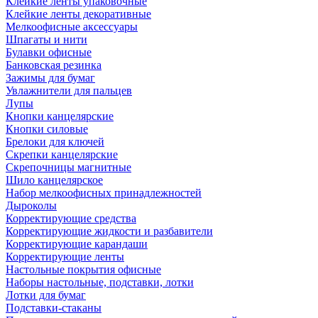
Клейкие ленты упаковочные
Клейкие ленты декоративные
Мелкоофисные аксессуары
Шпагаты и нити
Булавки офисные
Банковская резинка
Зажимы для бумаг
Увлажнители для пальцев
Лупы
Кнопки канцелярские
Кнопки силовые
Брелоки для ключей
Скрепки канцелярские
Скрепочницы магнитные
Шило канцелярское
Набор мелкоофисных принадлежностей
Дыроколы
Корректирующие средства
Корректирующие жидкости и разбавители
Корректирующие карандаши
Корректирующие ленты
Настольные покрытия офисные
Наборы настольные, подставки, лотки
Лотки для бумаг
Подставки-стаканы