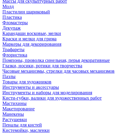
Массы для скульптурных работ
Молд
Пластилин шариковый
Пластика
Фломастеры
Декупаж
Карандаши восковые, мелки
Краски и мелки для грима
Маркеры для декорирования
Трафареты
Флористика
Помпоны, проволка синельная, перья декоративные
Глазки, носики, ротики для творчества
Часовые механизмы, стрелки для часовых механизмов
Пазлы
Товары для художников
Инструменты и аксессуары
Инструменты и наборы для моделирования
Кисти-губки, валики для художественных работ
Мастихины
Макетирование
Манекены
Растушевки
Пеналы для кистей
Кистемойки, масленки