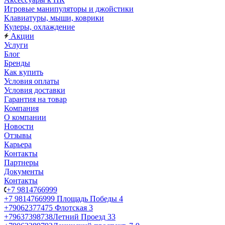
Игровые манипуляторы и джойстики
Клавиатуры, мыши, коврики
Кулеры, охлаждение
Акции
Услуги
Блог
Бренды
Как купить
Условия оплаты
Условия доставки
Гарантия на товар
Компания
О компании
Новости
Отзывы
Карьера
Контакты
Партнеры
Документы
Контакты
+7 9814766999
+7 9814766999
Площадь Победы 4
+79062377475
Флотская 3
+79637398738
Летний Проезд 33