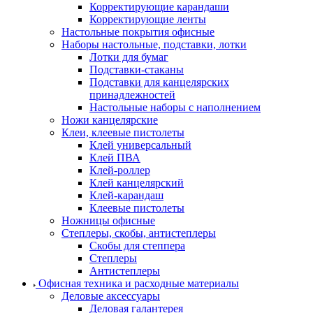
Корректирующие карандаши
Корректирующие ленты
Настольные покрытия офисные
Наборы настольные, подставки, лотки
Лотки для бумаг
Подставки-стаканы
Подставки для канцелярских
принадлежностей
Настольные наборы с наполнением
Ножи канцелярские
Клеи, клеевые пистолеты
Клей универсальный
Клей ПВА
Клей-роллер
Клей канцелярский
Клей-карандаш
Клеевые пистолеты
Ножницы офисные
Степлеры, скобы, антистеплеры
Скобы для степпера
Степлеры
Антистеплеры
Офисная техника и расходные материалы
Деловые аксессуары
Деловая галантерея