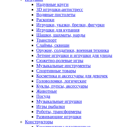
Надувные круги
3D игрушки-антистресс
Водяные пистолеты
Раскопки
Игрушки, указки, брелки, фигурки
Игрушки для купания
Шашки, шахматы, нарды
Транспорт
Слаймы, сквиши
Оружие, солдатики, военная техника
Летние игрушки и игрушки для улицы
Сюжетно-ролевые игры
Музыкальные инструменты
Спортивные товары
Косметика и аксессуары для девочек
Головоломки, логические
Куклы, пупсы, аксессуары
Животные
Посуда
Музыкальные игрушки
Игры рыбалки
Роботы, трансформеры
Развивающие игрушки
Конструкторы
Конструкторы пластиковые