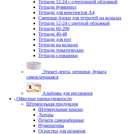
Тетради 12-24 с однотонной обложкой
Тетради бумвинил
Тетради для конспектов А4
Сменные блоки для тетрадей на кольцах
Тетради 12-24 с цветной обложкой
Тетради 60-200
Тетради 40-48
Тетради для нот
Тетради на кольцах
Тетради тематические
Тетради-словарики
Этикет-лента, ценники, бумага
самоклеющаяся
Альбомы для рисования
Офисные принадлежности
Штемпельная продукция
Штемпельные краски
Датеры
Печати самонаборные
Нумераторы
Оснастки для штампов