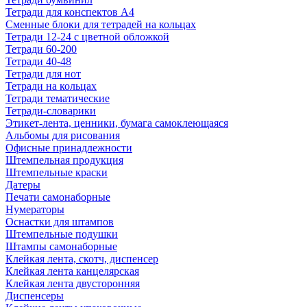
Тетради для конспектов А4
Сменные блоки для тетрадей на кольцах
Тетради 12-24 с цветной обложкой
Тетради 60-200
Тетради 40-48
Тетради для нот
Тетради на кольцах
Тетради тематические
Тетради-словарики
Этикет-лента, ценники, бумага самоклеющаяся
Альбомы для рисования
Офисные принадлежности
Штемпельная продукция
Штемпельные краски
Датеры
Печати самонаборные
Нумераторы
Оснастки для штампов
Штемпельные подушки
Штампы самонаборные
Клейкая лента, скотч, диспенсер
Клейкая лента канцелярская
Клейкая лента двусторонняя
Диспенсеры