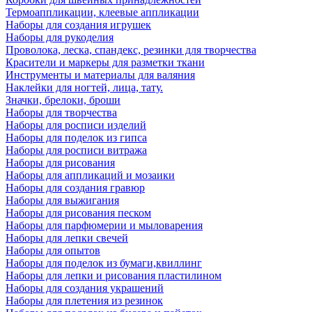
Термоаппликации, клеевые аппликации
Наборы для создания игрушек
Наборы для рукоделия
Проволока, леска, спандекс, резинки для творчества
Красители и маркеры для разметки ткани
Инструменты и материалы для валяния
Наклейки для ногтей, лица, тату.
Значки, брелоки, броши
Наборы для творчества
Наборы для росписи изделий
Наборы для поделок из гипса
Наборы для росписи витража
Наборы для рисования
Наборы для аппликаций и мозаики
Наборы для создания гравюр
Наборы для выжигания
Наборы для рисования песком
Наборы для парфюмерии и мыловарения
Наборы для лепки свечей
Наборы для опытов
Наборы для поделок из бумаги,квиллинг
Наборы для лепки и рисования пластилином
Наборы для создания украшений
Наборы для плетения из резинок