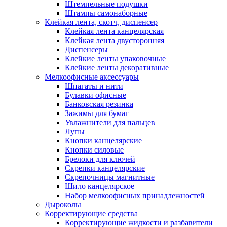
Штемпельные подушки
Штампы самонаборные
Клейкая лента, скотч, диспенсер
Клейкая лента канцелярская
Клейкая лента двусторонняя
Диспенсеры
Клейкие ленты упаковочные
Клейкие ленты декоративные
Мелкоофисные аксессуары
Шпагаты и нити
Булавки офисные
Банковская резинка
Зажимы для бумаг
Увлажнители для пальцев
Лупы
Кнопки канцелярские
Кнопки силовые
Брелоки для ключей
Скрепки канцелярские
Скрепочницы магнитные
Шило канцелярское
Набор мелкоофисных принадлежностей
Дыроколы
Корректирующие средства
Корректирующие жидкости и разбавители