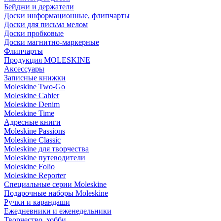
Бейджи и держатели
Доски информационные, флипчарты
Доски для письма мелом
Доски пробковые
Доски магнитно-маркерные
Флипчарты
Продукция MOLESKINE
Аксессуары
Записные книжки
Moleskine Two-Go
Moleskine Cahier
Moleskine Denim
Moleskine Time
Адресные книги
Moleskine Passions
Moleskine Classic
Moleskine для творчества
Moleskine путеводители
Moleskine Folio
Moleskine Reporter
Специальные серии Moleskine
Подарочные наборы Moleskine
Ручки и карандаши
Ежедневники и еженедельники
Творчество, хобби