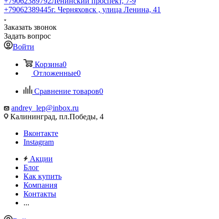
+79062389792
Ленинский проспект, 7-9
+79062389445
г. Черняховск , улица Ленина, 41
Заказать звонок
Задать вопрос
Войти
Корзина
0
Отложенные
0
Сравнение товаров
0
andrey_lep@inbox.ru
Калининград, пл.Победы, 4
Вконтакте
Instagram
Акции
Блог
Как купить
Компания
Контакты
...