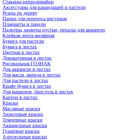
Стаканы-непроливайки
Аксессуары для карандашей и пастели
Резцы по дереву
Папки для переноса рисунков
Планшеты и панели
Палитры, кюветы пустые, пеналы для акварели
Клейкая лента малярная
Бумага для пастели
Бумага в листах
Цветная в листах
Декоративная в листах
Рисовальная ГОЗНАК
Для акварели в листах
Для масла, акрила в листах
Для пастели в листах
Крафт бумага в листах
Для маркеров, бристоль в листах
Картон в листах
Краски
Масляные краски
Акриловые краски
Темперные краски
Акварельные краски
Гуашевые краски
Аэрозольные краски