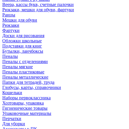
Веера, кассы букв, счетные палочки
Рюкзаки, мешки для обуви, фартуки
Ранцы
Мешки для обуви
Рюкзаки
Фартуки
Доски для рисования
Обложки школьные
Подставки для книг
Бутылки, ланчбоксы
Пеналы
Пеналы с отделениями
Пеналы мягкие
Пеналы пластиковые
Пеналы металлические
Папки для тетрадей, труда
Глобусы, карты, справочники
Кошельки
Наборы первоклассника
Хозтовары, упаковка
Гигиенические товары
Упаковочные материалы
Перчатки
Для уборки
Аксессуары к ПК