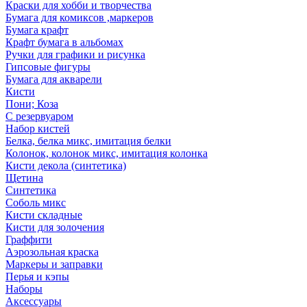
Краски для хобби и творчества
Бумага для комиксов ,маркеров
Бумага крафт
Крафт бумага в альбомах
Ручки для графики и рисунка
Гипсовые фигуры
Бумага для акварели
Кисти
Пони; Коза
С резервуаром
Набор кистей
Белка, белка микс, имитация белки
Колонок, колонок микс, имитация колонка
Кисти декола (синтетика)
Щетина
Синтетика
Соболь микс
Кисти складные
Кисти для золочения
Граффити
Аэрозольная краска
Маркеры и заправки
Перья и кэпы
Наборы
Аксессуары