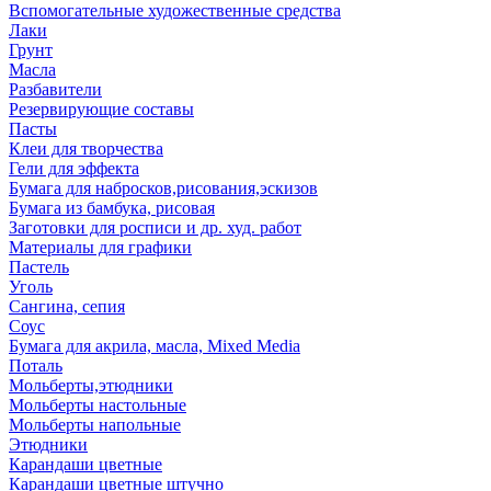
Вспомогательные художественные средства
Лаки
Грунт
Масла
Разбавители
Резервирующие составы
Пасты
Клеи для творчества
Гели для эффекта
Бумага для набросков,рисования,эскизов
Бумага из бамбука, рисовая
Заготовки для росписи и др. худ. работ
Материалы для графики
Пастель
Уголь
Сангина, сепия
Соус
Бумага для акрила, масла, Mixed Media
Поталь
Мольберты,этюдники
Мольберты настольные
Мольберты напольные
Этюдники
Карандаши цветные
Карандаши цветные штучно