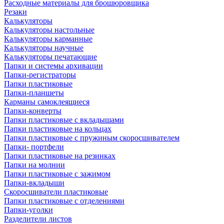
Расходные материалы для брошюровщика
Резаки
Калькуляторы
Калькуляторы настольные
Калькуляторы карманные
Калькуляторы научные
Калькуляторы печатающие
Папки и системы архивации
Папки-регистраторы
Папки пластиковые
Папки-планшеты
Карманы самоклеящиеся
Папки-конверты
Папки пластиковые с вкладышами
Папки пластиковые на кольцах
Папки пластиковые с пружиным скоросшивателем
Папки- портфели
Папки пластиковые на резинках
Папки на молнии
Папки пластиковые с зажимом
Папки-вкладыши
Скоросшиватели пластиковые
Папки пластиковые с отделениями
Папки-уголки
Разделители листов