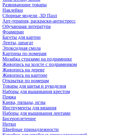
Развивающие товары
Наклейки
Сборные модели ,3D Пазл
Арт-терапия, раскраски-антистресс
Обучающая литература
Фоамиран
Багеты для картин
Ленты, шпагат
Эпоксидная смола
Картины по номерам
Мозайка стразами на подрамнике
Живопись на холсте с подрамником
Живопись на дереве
Живопись на картоне
Открытки по номерам
Товары для шитья и рукоделия
Наборы для вышивания крестом
Пряжа
Канва, пяльцы, иглы
Инструменты для вязания
Наборы для вышивания лентами
Бисероплетение
Нитки
Швейные принадлежности
Коробки для швейных принадлежностей