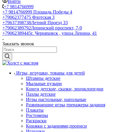
Войти
+7 9814766999
+7 9814766999
Площадь Победы 4
+79062377475
Флотская 3
+79637398738
Летний Проезд 33
+79062389792
Ленинский проспект, 7-9
+79062389445
г. Черняховск , улица Ленина, 41
Заказать звонок
Игры, игрушки, товары для детей
Штампы детские
Мыльные пузыри
Книги детские, сказки, энциклопедии
Пазлы детские
Игры настольные, напольные
Развивающие игры,тренажеры,задания
Плакаты
Ростомеры
Раскраски
Книжки с заданиями,прописи
Игрушки