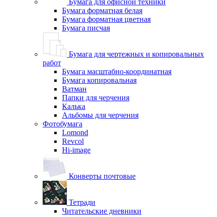
Бумага для офисной техники
Бумага форматная белая
Бумага форматная цветная
Бумага писчая
Бумага для чертежных и копировальных
работ
Бумага масштабно-координатная
Бумага копировальная
Ватман
Папки для черчения
Калька
Альбомы для черчения
Фотобумага
Lomond
Revcol
Hi-image
Конверты почтовые
Тетради
Читательские дневники