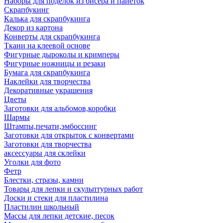
Наборы для поделок из бисера и пайеток
Скрапбукинг
Калька для скрапбукинга
Декор из картона
Конверты для скрапбукинга
Ткани на клеевой основе
Фигурные дыроколы и кримперы
Фигурные ножницы и резаки
Бумага для скрапбукинга
Наклейки для творчества
Декоративные украшения
Цветы
Заготовки для альбомов,коробки
Шармы
Штампы,печати,эмбоссинг
Заготовки для открыток с конвертами
Заготовки для творчества
аксессуары для склейки
Уголки для фото
Фетр
Блестки, стразы, камни
Товары для лепки и скульптурных работ
Доски и стеки для пластилина
Пластилин школьный
Массы для лепки детские, песок