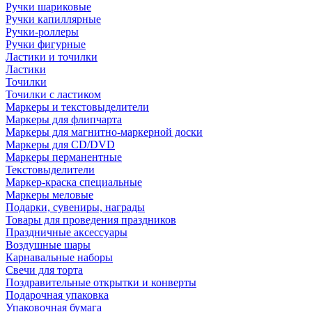
Ручки шариковые
Ручки капиллярные
Ручки-роллеры
Ручки фигурные
Ластики и точилки
Ластики
Точилки
Точилки с ластиком
Маркеры и текстовыделители
Маркеры для флипчарта
Маркеры для магнитно-маркерной доски
Маркеры для CD/DVD
Маркеры перманентные
Текстовыделители
Маркер-краска специальные
Маркеры меловые
Подарки, сувениры, награды
Товары для проведения праздников
Праздничные аксессуары
Воздушные шары
Карнавальные наборы
Свечи для торта
Поздравительные открытки и конверты
Подарочная упаковка
Упаковочная бумага