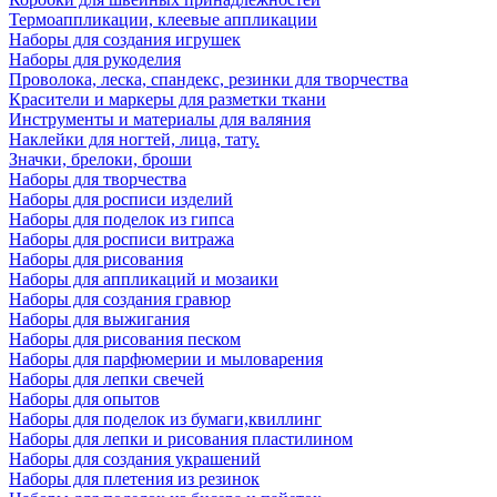
Термоаппликации, клеевые аппликации
Наборы для создания игрушек
Наборы для рукоделия
Проволока, леска, спандекс, резинки для творчества
Красители и маркеры для разметки ткани
Инструменты и материалы для валяния
Наклейки для ногтей, лица, тату.
Значки, брелоки, броши
Наборы для творчества
Наборы для росписи изделий
Наборы для поделок из гипса
Наборы для росписи витража
Наборы для рисования
Наборы для аппликаций и мозаики
Наборы для создания гравюр
Наборы для выжигания
Наборы для рисования песком
Наборы для парфюмерии и мыловарения
Наборы для лепки свечей
Наборы для опытов
Наборы для поделок из бумаги,квиллинг
Наборы для лепки и рисования пластилином
Наборы для создания украшений
Наборы для плетения из резинок