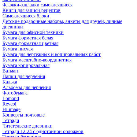
Флажки-закладки самоклеящиеся
Книги для записи рецептов
Самоклеящиеся блоки
Детские подарочные наборы, анкеты для друзей, личные
дневники
Бумага для офисной техники
Бумага форматная белая
Бумага форматная цветная
Бумага писчая
Бумага для чертежных и копировальных работ
Бумага масштабно-координатная
Бумага копировальная
Ватман
Папки для черчения
Калька
Альбомы для черчения
Фотобумага
Lomond
Revcol
Hi-image
Конверты почтовые
Тетради
Читательские дневники
Тетради 12-24 с однотонной обложкой
Тетради бумвинил