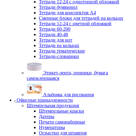
Тетради 12-24 с однотонной обложкой
Тетради бумвинил
Тетради для конспектов А4
Сменные блоки для тетрадей на кольцах
Тетради 12-24 с цветной обложкой
Тетради 60-200
Тетради 40-48
Тетради для нот
Тетради на кольцах
Тетради тематические
Тетради-словарики
Этикет-лента, ценники, бумага
самоклеющаяся
Альбомы для рисования
Офисные принадлежности
Штемпельная продукция
Штемпельные краски
Датеры
Печати самонаборные
Нумераторы
Оснастки для штампов