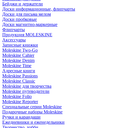
Бейджи и держатели
Доски информационные, флипчарты
Доски для письма мелом
Доски пробковые
Доски магнитно-маркерные
Флипчарты
Продукция MOLESKINE
Аксессуары
Записные книжки
Moleskine Two-Go
Moleskine Cahier
Moleskine Denim
Moleskine Time
Адресные книги
Moleskine Passions
Moleskine Classic
Moleskine для творчества
Moleskine путеводители
Moleskine Folio
Moleskine Reporter
Специальные серии Moleskine
Подарочные наборы Moleskine
Ручки и карандаши
Ежедневники и еженедельники
Творчество, хобби