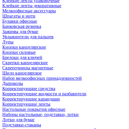
Клейкие ленты упаковочные
Клейкие ленты декоративные
Мелкоофисные аксессуары
Шпагаты и нити
Булавки офисные
Банковская резинка
Зажимы для бумаг
Увлажнители для пальцев
Лупы
Кнопки канцелярские
Кнопки силовые
Брелоки для ключей
Скрепки канцелярские
Скрепочницы магнитные
Шило канцелярское
Набор мелкоофисных принадлежностей
Дыроколы
Корректирующие средства
Корректирующие жидкости и разбавители
Корректирующие карандаши
Корректирующие ленты
Настольные покрытия офисные
Наборы настольные, подставки, лотки
Лотки для бумаг
Подставки-стаканы