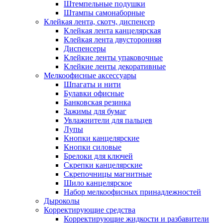
Штемпельные подушки
Штампы самонаборные
Клейкая лента, скотч, диспенсер
Клейкая лента канцелярская
Клейкая лента двусторонняя
Диспенсеры
Клейкие ленты упаковочные
Клейкие ленты декоративные
Мелкоофисные аксессуары
Шпагаты и нити
Булавки офисные
Банковская резинка
Зажимы для бумаг
Увлажнители для пальцев
Лупы
Кнопки канцелярские
Кнопки силовые
Брелоки для ключей
Скрепки канцелярские
Скрепочницы магнитные
Шило канцелярское
Набор мелкоофисных принадлежностей
Дыроколы
Корректирующие средства
Корректирующие жидкости и разбавители