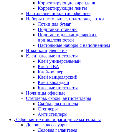
Корректирующие карандаши
Корректирующие ленты
Настольные покрытия офисные
Наборы настольные, подставки, лотки
Лотки для бумаг
Подставки-стаканы
Подставки для канцелярских
принадлежностей
Настольные наборы с наполнением
Ножи канцелярские
Клеи, клеевые пистолеты
Клей универсальный
Клей ПВА
Клей-роллер
Клей канцелярский
Клей-карандаш
Клеевые пистолеты
Ножницы офисные
Степлеры, скобы, антистеплеры
Скобы для степпера
Степлеры
Антистеплеры
Офисная техника и расходные материалы
Деловые аксессуары
Деловая галантерея