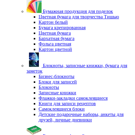
Бумажная продукция для поделок
Цветная бумага для творчества Тишью
Картон белый
Бумага крепированная
Цветная бумага
Бархатная бумага
Фольга цветная
Картон цветной
Блокноты, записные книжки, бумага для
заметок
Бизнес-блокноты
Блоки для записей
Блокноты
Записные книжки
Флажки-закладки самоклеящиеся
Книги для записи рецептов
Самоклеящиеся блоки
Детские подарочные наборы, анкеты для
друзей, личные дневники