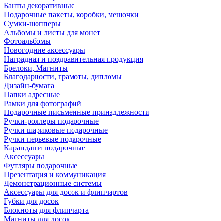
Банты декоративные
Подарочные пакеты, коробки, мешочки
Сумки-шопперы
Альбомы и листы для монет
Фотоальбомы
Новогодние аксессуары
Наградная и поздравительная продукция
Брелоки, Магниты
Благодарности, грамоты, дипломы
Дизайн-бумага
Папки адресные
Рамки для фотографий
Подарочные письменные принадлежности
Ручки-роллеры подарочные
Ручки шариковые подарочные
Ручки перьевые подарочные
Карандаши подарочные
Аксессуары
Футляры подарочные
Презентация и коммуникация
Демонстрационные системы
Аксессуары для досок и флипчартов
Губки для досок
Блокноты для флипчарта
Магниты для досок