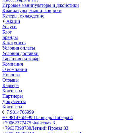
Игровые манипуляторы и джойстики
Клавиатуры, мыши, коврики
Кулеры, охлаждение
Акции
Услуги
Блог
Бренды
Как купить
Условия оплаты
Условия доставки
Гарантия на товар
Компания
О компании
Новости
Отзывы
Карьера
Контакты
Партнеры
Документы
Контакты
+7 9814766999
+7 9814766999
Площадь Победы 4
+79062377475
Флотская 3
+79637398738
Летний Проезд 33