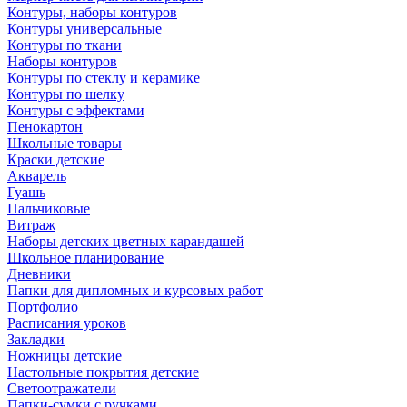
Контуры, наборы контуров
Контуры универсальные
Контуры по ткани
Наборы контуров
Контуры по стеклу и керамике
Контуры по шелку
Контуры с эффектами
Пенокартон
Школьные товары
Краски детские
Акварель
Гуашь
Пальчиковые
Витраж
Наборы детских цветных карандашей
Школьное планирование
Дневники
Папки для дипломных и курсовых работ
Портфолио
Расписания уроков
Закладки
Ножницы детские
Настольные покрытия детские
Светоотражатели
Папки-сумки с ручками