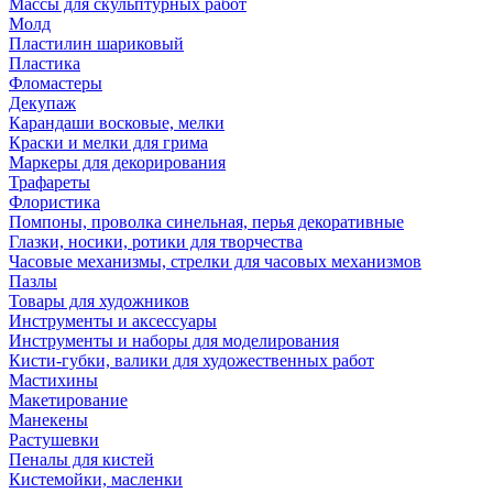
Массы для скульптурных работ
Молд
Пластилин шариковый
Пластика
Фломастеры
Декупаж
Карандаши восковые, мелки
Краски и мелки для грима
Маркеры для декорирования
Трафареты
Флористика
Помпоны, проволка синельная, перья декоративные
Глазки, носики, ротики для творчества
Часовые механизмы, стрелки для часовых механизмов
Пазлы
Товары для художников
Инструменты и аксессуары
Инструменты и наборы для моделирования
Кисти-губки, валики для художественных работ
Мастихины
Макетирование
Манекены
Растушевки
Пеналы для кистей
Кистемойки, масленки