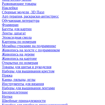
Развивающие товары
Наклейки
Сборные модели ,3D Пазл
Арт-терапия, раскраски-антистресс
Обучающая литература
Фоамиран
Багеты для картин
Ленты, шпагат
Эпоксидная смола
Картины по номерам
Мозайка стразами на подрамнике
Живопись на холсте с подрамником
Живопись на дереве
Живопись на картоне
Открытки по номерам
Товары для шитья и рукоделия
Наборы для вышивания крестом
Пряжа
Канва, пяльцы, иглы
Инструменты для вязания
Наборы для вышивания лентами
Бисероплетение
Нитки
Швейные принадлежности
Коробки для швейных принадлежностей