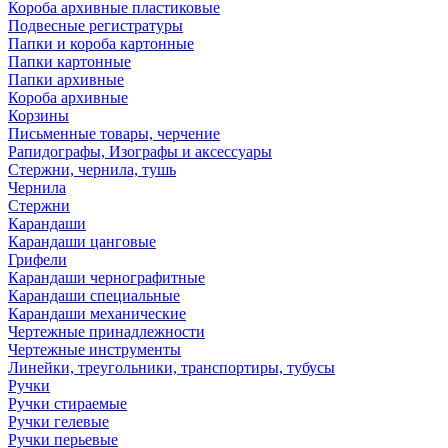
Короба архивные пластиковые
Подвесные регистратуры
Папки и короба картонные
Папки картонные
Папки архивные
Короба архивные
Корзины
Письменные товары, черчение
Рапидографы, Изографы и аксессуары
Стержни, чернила, тушь
Чернила
Стержни
Карандаши
Карандаши цанговые
Грифели
Карандаши чернографитные
Карандаши специальные
Карандаши механические
Чертежные принадлежности
Чертежные инструменты
Линейки, треугольники, транспортиры, тубусы
Ручки
Ручки стираемые
Ручки гелевые
Ручки перьевые