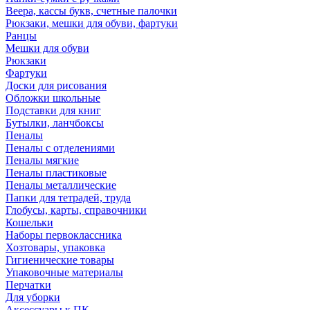
Веера, кассы букв, счетные палочки
Рюкзаки, мешки для обуви, фартуки
Ранцы
Мешки для обуви
Рюкзаки
Фартуки
Доски для рисования
Обложки школьные
Подставки для книг
Бутылки, ланчбоксы
Пеналы
Пеналы с отделениями
Пеналы мягкие
Пеналы пластиковые
Пеналы металлические
Папки для тетрадей, труда
Глобусы, карты, справочники
Кошельки
Наборы первоклассника
Хозтовары, упаковка
Гигиенические товары
Упаковочные материалы
Перчатки
Для уборки
Аксессуары к ПК