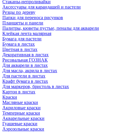
Стаканы-непроливайки
Аксессуары для карандашей и пастели
Резцы по дереву
Папки для переноса рисунков
Планшеты и панели
Палитры, кюветы пустые, пеналы для акварели
Клейкая лента малярная
Бумага для пастели
Бумага в листах
Цветная в листах
Декоративная в листах
Рисовальная ГОЗНАК
Для акварели в листах
Для масла, акрила в листах
Для пастели в листах
Крафт бумага в листах
Для маркеров, бристоль в листах
Картон в листах
Краски
Масляные краски
Акриловые краски
Темперные краски
Акварельные краски
Гуашевые краски
Аэрозольные краски