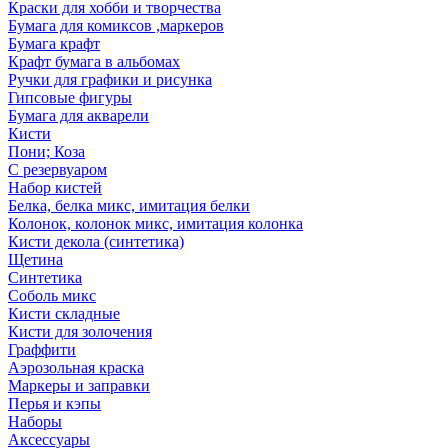
Краски для хобби и творчества
Бумага для комиксов ,маркеров
Бумага крафт
Крафт бумага в альбомах
Ручки для графики и рисунка
Гипсовые фигуры
Бумага для акварели
Кисти
Пони; Коза
С резервуаром
Набор кистей
Белка, белка микс, имитация белки
Колонок, колонок микс, имитация колонка
Кисти декола (синтетика)
Щетина
Синтетика
Соболь микс
Кисти складные
Кисти для золочения
Граффити
Аэрозольная краска
Маркеры и заправки
Перья и кэпы
Наборы
Аксессуары