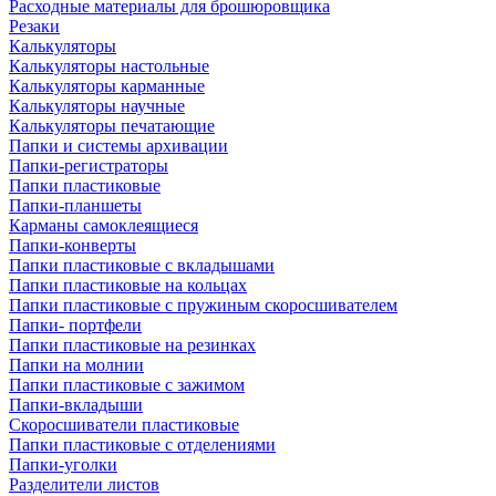
Расходные материалы для брошюровщика
Резаки
Калькуляторы
Калькуляторы настольные
Калькуляторы карманные
Калькуляторы научные
Калькуляторы печатающие
Папки и системы архивации
Папки-регистраторы
Папки пластиковые
Папки-планшеты
Карманы самоклеящиеся
Папки-конверты
Папки пластиковые с вкладышами
Папки пластиковые на кольцах
Папки пластиковые с пружиным скоросшивателем
Папки- портфели
Папки пластиковые на резинках
Папки на молнии
Папки пластиковые с зажимом
Папки-вкладыши
Скоросшиватели пластиковые
Папки пластиковые с отделениями
Папки-уголки
Разделители листов