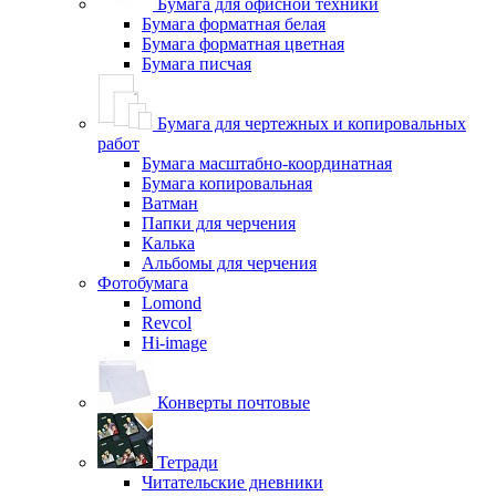
Бумага для офисной техники
Бумага форматная белая
Бумага форматная цветная
Бумага писчая
Бумага для чертежных и копировальных
работ
Бумага масштабно-координатная
Бумага копировальная
Ватман
Папки для черчения
Калька
Альбомы для черчения
Фотобумага
Lomond
Revcol
Hi-image
Конверты почтовые
Тетради
Читательские дневники