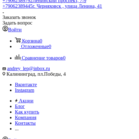
+79062389792
Ленинский проспект, 7-9
+79062389445
г. Черняховск , улица Ленина, 41
Заказать звонок
Задать вопрос
Войти
Корзина
0
Отложенные
0
Сравнение товаров
0
andrey_lep@inbox.ru
Калининград, пл.Победы, 4
Вконтакте
Instagram
Акции
Блог
Как купить
Компания
Контакты
...