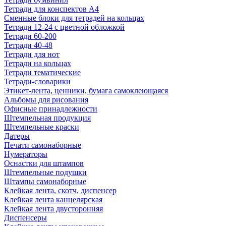
Тетради для конспектов А4
Сменные блоки для тетрадей на кольцах
Тетради 12-24 с цветной обложкой
Тетради 60-200
Тетради 40-48
Тетради для нот
Тетради на кольцах
Тетради тематические
Тетради-словарики
Этикет-лента, ценники, бумага самоклеющаяся
Альбомы для рисования
Офисные принадлежности
Штемпельная продукция
Штемпельные краски
Датеры
Печати самонаборные
Нумераторы
Оснастки для штампов
Штемпельные подушки
Штампы самонаборные
Клейкая лента, скотч, диспенсер
Клейкая лента канцелярская
Клейкая лента двусторонняя
Диспенсеры