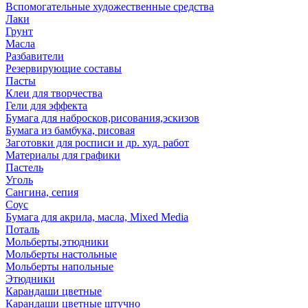
Вспомогательные художественные средства
Лаки
Грунт
Масла
Разбавители
Резервирующие составы
Пасты
Клеи для творчества
Гели для эффекта
Бумага для набросков,рисования,эскизов
Бумага из бамбука, рисовая
Заготовки для росписи и др. худ. работ
Материалы для графики
Пастель
Уголь
Сангина, сепия
Соус
Бумага для акрила, масла, Mixed Media
Поталь
Мольберты,этюдники
Мольберты настольные
Мольберты напольные
Этюдники
Карандаши цветные
Карандаши цветные штучно