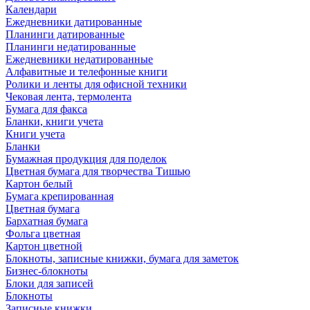
Календари
Ежедневники датированные
Планинги датированные
Планинги недатированные
Ежедневники недатированные
Алфавитные и телефонные книги
Ролики и ленты для офисной техники
Чековая лента, термолента
Бумага для факса
Бланки, книги учета
Книги учета
Бланки
Бумажная продукция для поделок
Цветная бумага для творчества Тишью
Картон белый
Бумага крепированная
Цветная бумага
Бархатная бумага
Фольга цветная
Картон цветной
Блокноты, записные книжки, бумага для заметок
Бизнес-блокноты
Блоки для записей
Блокноты
Записные книжки