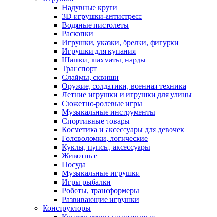
Надувные круги
3D игрушки-антистресс
Водяные пистолеты
Раскопки
Игрушки, указки, брелки, фигурки
Игрушки для купания
Шашки, шахматы, нарды
Транспорт
Слаймы, сквиши
Оружие, солдатики, военная техника
Летние игрушки и игрушки для улицы
Сюжетно-ролевые игры
Музыкальные инструменты
Спортивные товары
Косметика и аксессуары для девочек
Головоломки, логические
Куклы, пупсы, аксессуары
Животные
Посуда
Музыкальные игрушки
Игры рыбалки
Роботы, трансформеры
Развивающие игрушки
Конструкторы
Конструкторы пластиковые