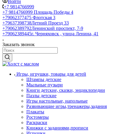
Войти
+7 9814766999
+7 9814766999
Площадь Победы 4
+79062377475
Флотская 3
+79637398738
Летний Проезд 33
+79062389792
Ленинский проспект, 7-9
+79062389445
г. Черняховск , улица Ленина, 41
Заказать звонок
Игры, игрушки, товары для детей
Штампы детские
Мыльные пузыри
Книги детские, сказки, энциклопедии
Пазлы детские
Игры настольные, напольные
Развивающие игры,тренажеры,задания
Плакаты
Ростомеры
Раскраски
Книжки с заданиями,прописи
Игрушки