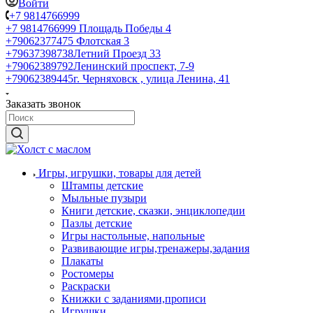
Войти
+7 9814766999
+7 9814766999
Площадь Победы 4
+79062377475
Флотская 3
+79637398738
Летний Проезд 33
+79062389792
Ленинский проспект, 7-9
+79062389445
г. Черняховск , улица Ленина, 41
Заказать звонок
Игры, игрушки, товары для детей
Штампы детские
Мыльные пузыри
Книги детские, сказки, энциклопедии
Пазлы детские
Игры настольные, напольные
Развивающие игры,тренажеры,задания
Плакаты
Ростомеры
Раскраски
Книжки с заданиями,прописи
Игрушки