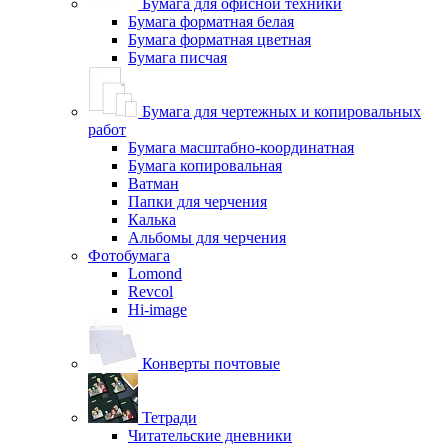
Бумага для офисной техники
Бумага форматная белая
Бумага форматная цветная
Бумага писчая
Бумага для чертежных и копировальных
работ
Бумага масштабно-координатная
Бумага копировальная
Ватман
Папки для черчения
Калька
Альбомы для черчения
Фотобумага
Lomond
Revcol
Hi-image
Конверты почтовые
Тетради
Читательские дневники