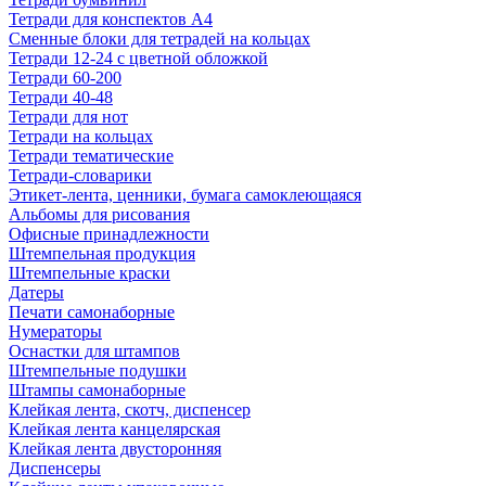
Тетради для конспектов А4
Сменные блоки для тетрадей на кольцах
Тетради 12-24 с цветной обложкой
Тетради 60-200
Тетради 40-48
Тетради для нот
Тетради на кольцах
Тетради тематические
Тетради-словарики
Этикет-лента, ценники, бумага самоклеющаяся
Альбомы для рисования
Офисные принадлежности
Штемпельная продукция
Штемпельные краски
Датеры
Печати самонаборные
Нумераторы
Оснастки для штампов
Штемпельные подушки
Штампы самонаборные
Клейкая лента, скотч, диспенсер
Клейкая лента канцелярская
Клейкая лента двусторонняя
Диспенсеры