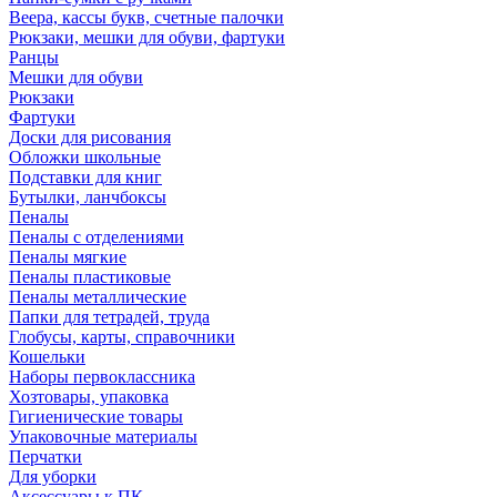
Веера, кассы букв, счетные палочки
Рюкзаки, мешки для обуви, фартуки
Ранцы
Мешки для обуви
Рюкзаки
Фартуки
Доски для рисования
Обложки школьные
Подставки для книг
Бутылки, ланчбоксы
Пеналы
Пеналы с отделениями
Пеналы мягкие
Пеналы пластиковые
Пеналы металлические
Папки для тетрадей, труда
Глобусы, карты, справочники
Кошельки
Наборы первоклассника
Хозтовары, упаковка
Гигиенические товары
Упаковочные материалы
Перчатки
Для уборки
Аксессуары к ПК