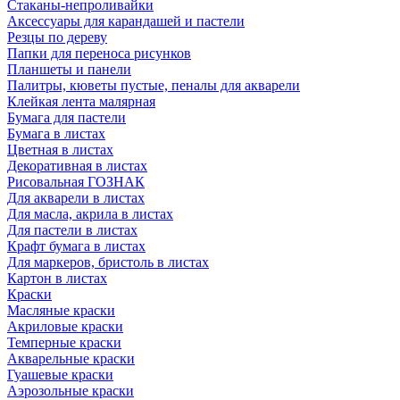
Стаканы-непроливайки
Аксессуары для карандашей и пастели
Резцы по дереву
Папки для переноса рисунков
Планшеты и панели
Палитры, кюветы пустые, пеналы для акварели
Клейкая лента малярная
Бумага для пастели
Бумага в листах
Цветная в листах
Декоративная в листах
Рисовальная ГОЗНАК
Для акварели в листах
Для масла, акрила в листах
Для пастели в листах
Крафт бумага в листах
Для маркеров, бристоль в листах
Картон в листах
Краски
Масляные краски
Акриловые краски
Темперные краски
Акварельные краски
Гуашевые краски
Аэрозольные краски