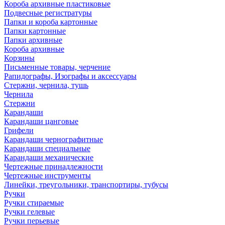
Короба архивные пластиковые
Подвесные регистратуры
Папки и короба картонные
Папки картонные
Папки архивные
Короба архивные
Корзины
Письменные товары, черчение
Рапидографы, Изографы и аксессуары
Стержни, чернила, тушь
Чернила
Стержни
Карандаши
Карандаши цанговые
Грифели
Карандаши чернографитные
Карандаши специальные
Карандаши механические
Чертежные принадлежности
Чертежные инструменты
Линейки, треугольники, транспортиры, тубусы
Ручки
Ручки стираемые
Ручки гелевые
Ручки перьевые