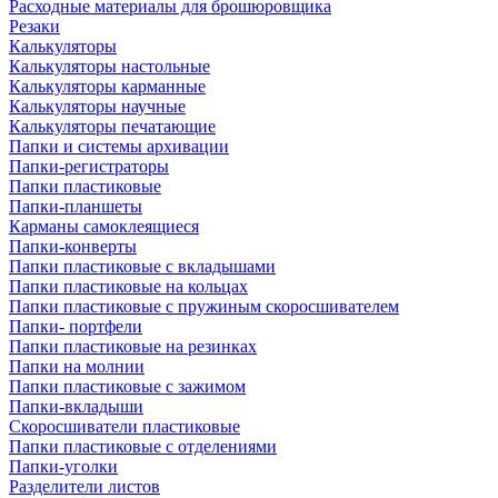
Расходные материалы для брошюровщика
Резаки
Калькуляторы
Калькуляторы настольные
Калькуляторы карманные
Калькуляторы научные
Калькуляторы печатающие
Папки и системы архивации
Папки-регистраторы
Папки пластиковые
Папки-планшеты
Карманы самоклеящиеся
Папки-конверты
Папки пластиковые с вкладышами
Папки пластиковые на кольцах
Папки пластиковые с пружиным скоросшивателем
Папки- портфели
Папки пластиковые на резинках
Папки на молнии
Папки пластиковые с зажимом
Папки-вкладыши
Скоросшиватели пластиковые
Папки пластиковые с отделениями
Папки-уголки
Разделители листов