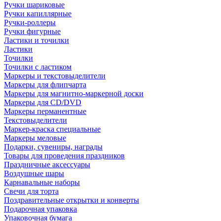
Ручки шариковые
Ручки капиллярные
Ручки-роллеры
Ручки фигурные
Ластики и точилки
Ластики
Точилки
Точилки с ластиком
Маркеры и текстовыделители
Маркеры для флипчарта
Маркеры для магнитно-маркерной доски
Маркеры для CD/DVD
Маркеры перманентные
Текстовыделители
Маркер-краска специальные
Маркеры меловые
Подарки, сувениры, награды
Товары для проведения праздников
Праздничные аксессуары
Воздушные шары
Карнавальные наборы
Свечи для торта
Поздравительные открытки и конверты
Подарочная упаковка
Упаковочная бумага