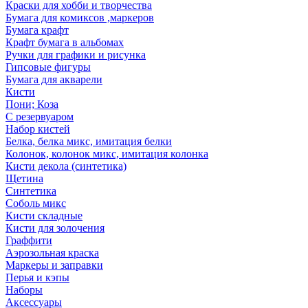
Краски для хобби и творчества
Бумага для комиксов ,маркеров
Бумага крафт
Крафт бумага в альбомах
Ручки для графики и рисунка
Гипсовые фигуры
Бумага для акварели
Кисти
Пони; Коза
С резервуаром
Набор кистей
Белка, белка микс, имитация белки
Колонок, колонок микс, имитация колонка
Кисти декола (синтетика)
Щетина
Синтетика
Соболь микс
Кисти складные
Кисти для золочения
Граффити
Аэрозольная краска
Маркеры и заправки
Перья и кэпы
Наборы
Аксессуары