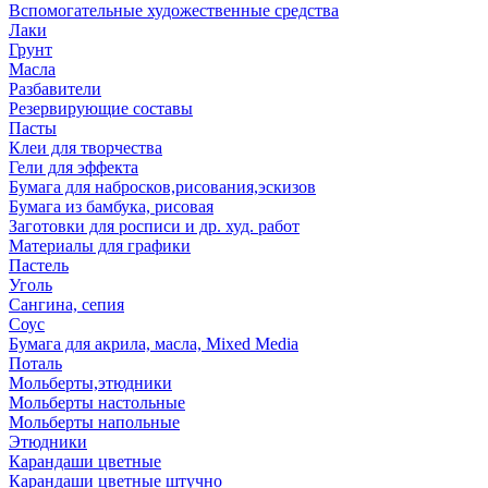
Вспомогательные художественные средства
Лаки
Грунт
Масла
Разбавители
Резервирующие составы
Пасты
Клеи для творчества
Гели для эффекта
Бумага для набросков,рисования,эскизов
Бумага из бамбука, рисовая
Заготовки для росписи и др. худ. работ
Материалы для графики
Пастель
Уголь
Сангина, сепия
Соус
Бумага для акрила, масла, Mixed Media
Поталь
Мольберты,этюдники
Мольберты настольные
Мольберты напольные
Этюдники
Карандаши цветные
Карандаши цветные штучно