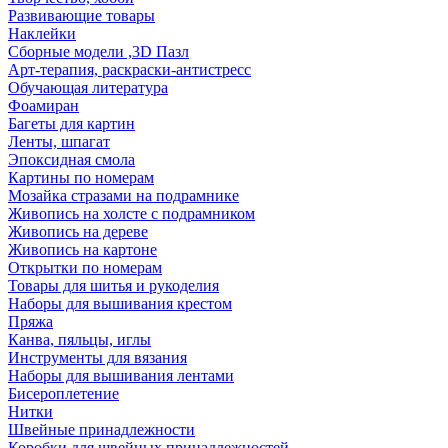
Развивающие товары
Наклейки
Сборные модели ,3D Пазл
Арт-терапия, раскраски-антистресс
Обучающая литература
Фоамиран
Багеты для картин
Ленты, шпагат
Эпоксидная смола
Картины по номерам
Мозайка стразами на подрамнике
Живопись на холсте с подрамником
Живопись на дереве
Живопись на картоне
Открытки по номерам
Товары для шитья и рукоделия
Наборы для вышивания крестом
Пряжа
Канва, пяльцы, иглы
Инструменты для вязания
Наборы для вышивания лентами
Бисероплетение
Нитки
Швейные принадлежности
Коробки для швейных принадлежностей