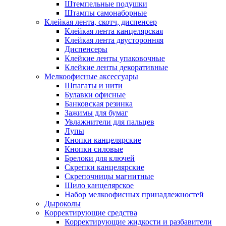
Штемпельные подушки
Штампы самонаборные
Клейкая лента, скотч, диспенсер
Клейкая лента канцелярская
Клейкая лента двусторонняя
Диспенсеры
Клейкие ленты упаковочные
Клейкие ленты декоративные
Мелкоофисные аксессуары
Шпагаты и нити
Булавки офисные
Банковская резинка
Зажимы для бумаг
Увлажнители для пальцев
Лупы
Кнопки канцелярские
Кнопки силовые
Брелоки для ключей
Скрепки канцелярские
Скрепочницы магнитные
Шило канцелярское
Набор мелкоофисных принадлежностей
Дыроколы
Корректирующие средства
Корректирующие жидкости и разбавители