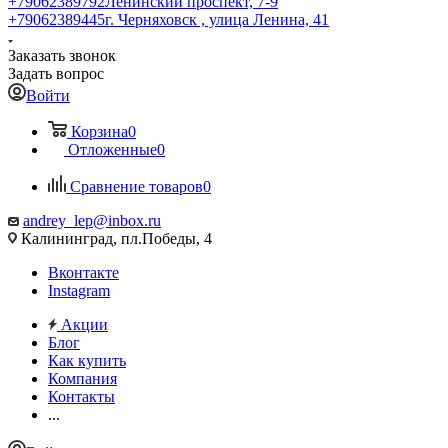
+79062389792
Ленинский проспект, 7-9
+79062389445
г. Черняховск , улица Ленина, 41
Заказать звонок
Задать вопрос
Войти
Корзина
0
Отложенные
0
Сравнение товаров
0
andrey_lep@inbox.ru
Калининград, пл.Победы, 4
Вконтакте
Instagram
Акции
Блог
Как купить
Компания
Контакты
...