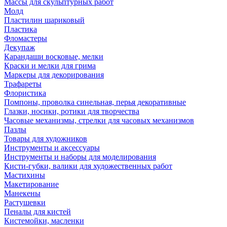
Массы для скульптурных работ
Молд
Пластилин шариковый
Пластика
Фломастеры
Декупаж
Карандаши восковые, мелки
Краски и мелки для грима
Маркеры для декорирования
Трафареты
Флористика
Помпоны, проволка синельная, перья декоративные
Глазки, носики, ротики для творчества
Часовые механизмы, стрелки для часовых механизмов
Пазлы
Товары для художников
Инструменты и аксессуары
Инструменты и наборы для моделирования
Кисти-губки, валики для художественных работ
Мастихины
Макетирование
Манекены
Растушевки
Пеналы для кистей
Кистемойки, масленки