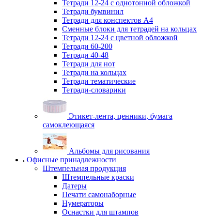
Тетради 12-24 с однотонной обложкой
Тетради бумвинил
Тетради для конспектов А4
Сменные блоки для тетрадей на кольцах
Тетради 12-24 с цветной обложкой
Тетради 60-200
Тетради 40-48
Тетради для нот
Тетради на кольцах
Тетради тематические
Тетради-словарики
Этикет-лента, ценники, бумага
самоклеющаяся
Альбомы для рисования
Офисные принадлежности
Штемпельная продукция
Штемпельные краски
Датеры
Печати самонаборные
Нумераторы
Оснастки для штампов