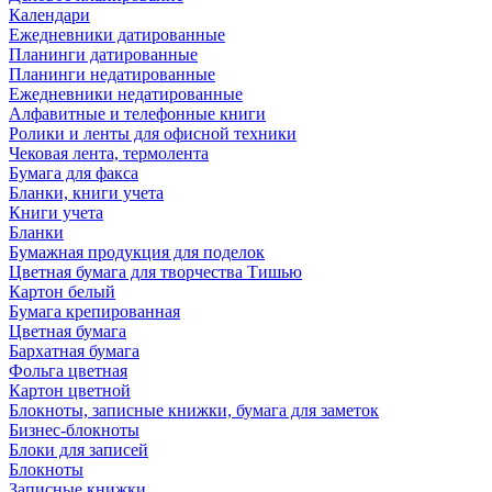
Календари
Ежедневники датированные
Планинги датированные
Планинги недатированные
Ежедневники недатированные
Алфавитные и телефонные книги
Ролики и ленты для офисной техники
Чековая лента, термолента
Бумага для факса
Бланки, книги учета
Книги учета
Бланки
Бумажная продукция для поделок
Цветная бумага для творчества Тишью
Картон белый
Бумага крепированная
Цветная бумага
Бархатная бумага
Фольга цветная
Картон цветной
Блокноты, записные книжки, бумага для заметок
Бизнес-блокноты
Блоки для записей
Блокноты
Записные книжки