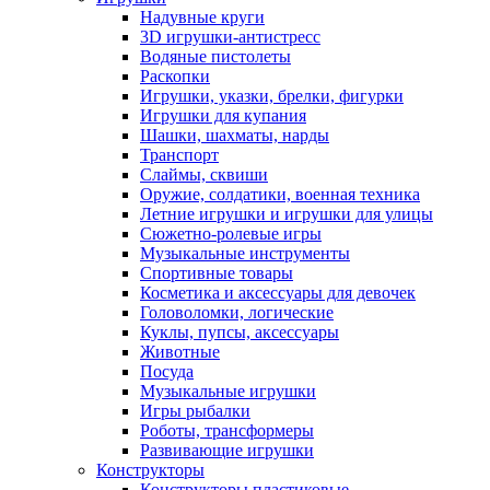
Надувные круги
3D игрушки-антистресс
Водяные пистолеты
Раскопки
Игрушки, указки, брелки, фигурки
Игрушки для купания
Шашки, шахматы, нарды
Транспорт
Слаймы, сквиши
Оружие, солдатики, военная техника
Летние игрушки и игрушки для улицы
Сюжетно-ролевые игры
Музыкальные инструменты
Спортивные товары
Косметика и аксессуары для девочек
Головоломки, логические
Куклы, пупсы, аксессуары
Животные
Посуда
Музыкальные игрушки
Игры рыбалки
Роботы, трансформеры
Развивающие игрушки
Конструкторы
Конструкторы пластиковые