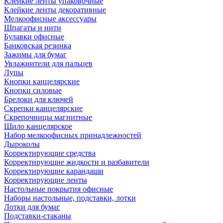
Клейкие ленты упаковочные
Клейкие ленты декоративные
Мелкоофисные аксессуары
Шпагаты и нити
Булавки офисные
Банковская резинка
Зажимы для бумаг
Увлажнители для пальцев
Лупы
Кнопки канцелярские
Кнопки силовые
Брелоки для ключей
Скрепки канцелярские
Скрепочницы магнитные
Шило канцелярское
Набор мелкоофисных принадлежностей
Дыроколы
Корректирующие средства
Корректирующие жидкости и разбавители
Корректирующие карандаши
Корректирующие ленты
Настольные покрытия офисные
Наборы настольные, подставки, лотки
Лотки для бумаг
Подставки-стаканы