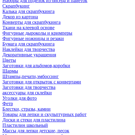
Наборы для поделок из бисера и пайеток
Скрапбукинг
Калька для скрапбукинга
Декор из картона
Конверты для скрапбукинга
Ткани на клеевой основе
Фигурные дыроколы и кримперы
Фигурные ножницы и резаки
Бумага для скрапбукинга
Наклейки для творчества
Декоративные украшения
Цветы
Заготовки для альбомов,коробки
Шармы
Штампы,печати,эмбоссинг
Заготовки для открыток с конвертами
Заготовки для творчества
аксессуары для склейки
Уголки для фото
Фетр
Блестки, стразы, камни
Товары для лепки и скульптурных работ
Доски и стеки для пластилина
Пластилин школьный
Массы для лепки детские, песок