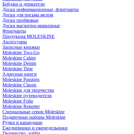
Бейджи и держатели
Доски информационные, флипчарты
Доски для письма мелом
Доски пробковые
Доски магнитно-маркерные
Флипчарты
Продукция MOLESKINE
Аксессуары
Записные книжки
Moleskine Two-Go
Moleskine Cahier
Moleskine Denim
Moleskine Time
Адресные книги
Moleskine Passions
Moleskine Classic
Moleskine для творчества
Moleskine путеводители
Moleskine Folio
Moleskine Reporter
Специальные серии Moleskine
Подарочные наборы Moleskine
Ручки и карандаши
Ежедневники и еженедельники
Творчество, хобби