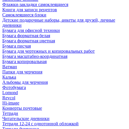
Флажки-закладки самоклеящиеся
Книги для записи рецептов
Самоклеящиеся блоки
Детские подарочные наборы, анкеты для друзей, личные
дневники
Бумага для офисной техники
Бумага форматная белая
Бумага форматная цветная
Бумага писчая
Бумага для чертежных и копировальных работ
Бумага масштабно-координатная
Бумага копировальная
Ватман
Папки для черчения
Калька
Альбомы для черчения
Фотобумага
Lomond
Revcol
Hi-image
Конверты почтовые
Тетради
Читательские дневники
Тетради 12-24 с однотонной обложкой
Тетради бумвинил