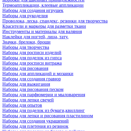
Термоаппликации, клеевые аппликации
Наборы для создания игрушек
Наборы для рукоделия
Проволока, леска, спандекс, резинки для творчества
Красители и маркеры для разметки ткани
Инструменты и материалы для валяния
Наклейки для ногтей, лица, тату.
Значки, брелоки, броши
Наборы для творчества
Наборы для росписи изделий
Наборы для поделок из гипса
Наборы для росписи витража
Наборы для рисования
Наборы для аппликаций и мозаики
Наборы для создания гравюр
Наборы для выжигания
Наборы для рисования песком
Наборы для парфюмерии и мыловарения
Наборы для лепки свечей
Наборы для опытов
Наборы для поделок из бумаги,квиллинг
Наборы для лепки и рисования пластилином
Наборы для создания украшений
Наборы для плетения из резинок