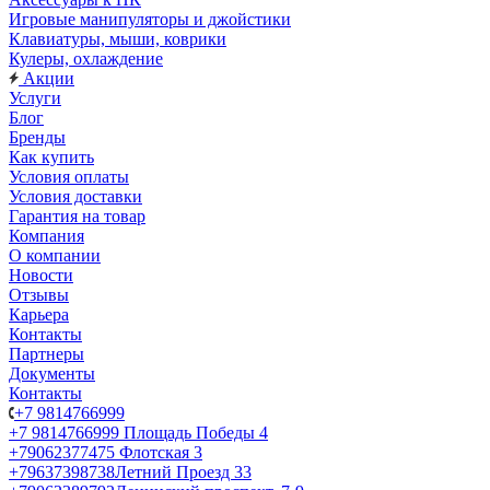
Игровые манипуляторы и джойстики
Клавиатуры, мыши, коврики
Кулеры, охлаждение
Акции
Услуги
Блог
Бренды
Как купить
Условия оплаты
Условия доставки
Гарантия на товар
Компания
О компании
Новости
Отзывы
Карьера
Контакты
Партнеры
Документы
Контакты
+7 9814766999
+7 9814766999
Площадь Победы 4
+79062377475
Флотская 3
+79637398738
Летний Проезд 33