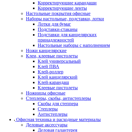
Корректирующие карандаши
Корректирующие ленты
Настольные покрытия офисные
Наборы настольные, подставки, лотки
Лотки для бумаг
Подставки-стаканы
Подставки для канцелярских
принадлежностей
Настольные наборы с наполнением
Ножи канцелярские
Клеи, клеевые пистолеты
Клей универсальный
Клей ПВА
Клей-роллер
Клей канцелярский
Клей-карандаш
Клеевые пистолеты
Ножницы офисные
Степлеры, скобы, антистеплеры
Скобы для степпера
Степлеры
Антистеплеры
Офисная техника и расходные материалы
Деловые аксессуары
Деловая галантерея