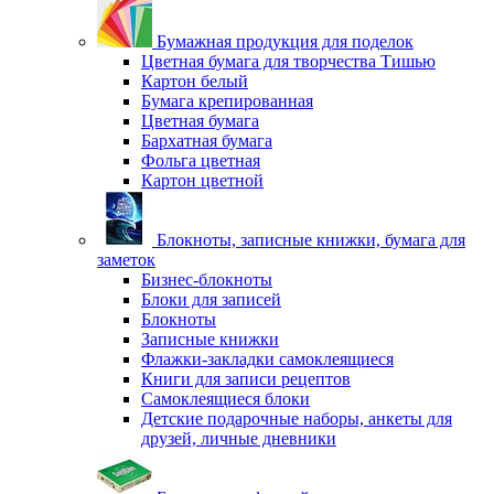
Бумажная продукция для поделок
Цветная бумага для творчества Тишью
Картон белый
Бумага крепированная
Цветная бумага
Бархатная бумага
Фольга цветная
Картон цветной
Блокноты, записные книжки, бумага для
заметок
Бизнес-блокноты
Блоки для записей
Блокноты
Записные книжки
Флажки-закладки самоклеящиеся
Книги для записи рецептов
Самоклеящиеся блоки
Детские подарочные наборы, анкеты для
друзей, личные дневники