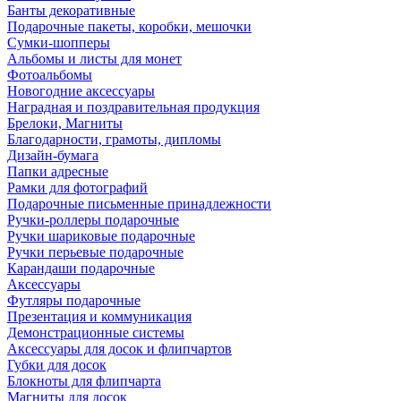
Банты декоративные
Подарочные пакеты, коробки, мешочки
Сумки-шопперы
Альбомы и листы для монет
Фотоальбомы
Новогодние аксессуары
Наградная и поздравительная продукция
Брелоки, Магниты
Благодарности, грамоты, дипломы
Дизайн-бумага
Папки адресные
Рамки для фотографий
Подарочные письменные принадлежности
Ручки-роллеры подарочные
Ручки шариковые подарочные
Ручки перьевые подарочные
Карандаши подарочные
Аксессуары
Футляры подарочные
Презентация и коммуникация
Демонстрационные системы
Аксессуары для досок и флипчартов
Губки для досок
Блокноты для флипчарта
Магниты для досок