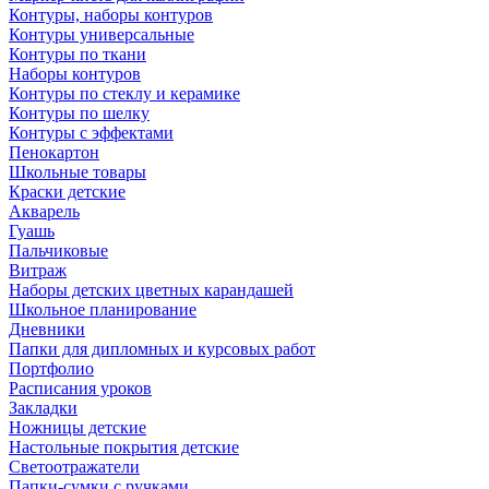
Контуры, наборы контуров
Контуры универсальные
Контуры по ткани
Наборы контуров
Контуры по стеклу и керамике
Контуры по шелку
Контуры с эффектами
Пенокартон
Школьные товары
Краски детские
Акварель
Гуашь
Пальчиковые
Витраж
Наборы детских цветных карандашей
Школьное планирование
Дневники
Папки для дипломных и курсовых работ
Портфолио
Расписания уроков
Закладки
Ножницы детские
Настольные покрытия детские
Светоотражатели
Папки-сумки с ручками